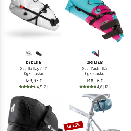
TO THE SALE
CYCLITE
ORTLIEB
Saddle Bag / 02
Seat-Pack 16.5
Cykeltaske
Cykeltaske
179,95 €
148,46 €
4,5
(2)
4,8
(12)
til 15%