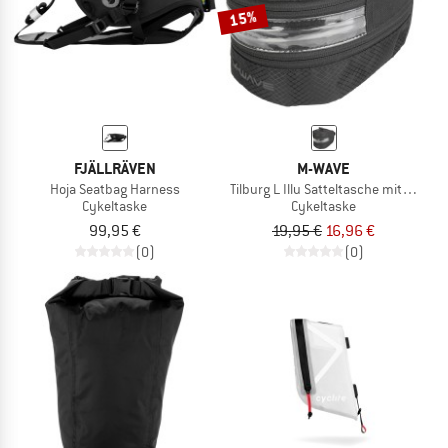
15%
FJÄLLRÄVEN
M-WAVE
Hoja Seatbag Harness
Tilburg L Illu Satteltasche mit LED Li
Cykeltaske
Cykeltaske
99,95 €
19,95 €
16,96 €
(0)
(0)