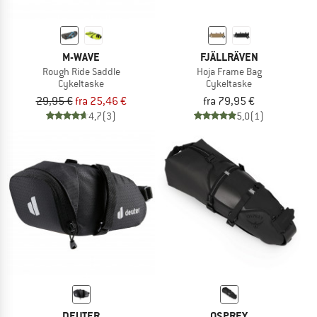
M-WAVE
FJÄLLRÄVEN
Rough Ride Saddle
Hoja Frame Bag
Cykeltaske
Cykeltaske
29,95 €
fra 25,46 €
fra 79,95 €
4,7
(3)
5,0
(1)
DEUTER
OSPREY