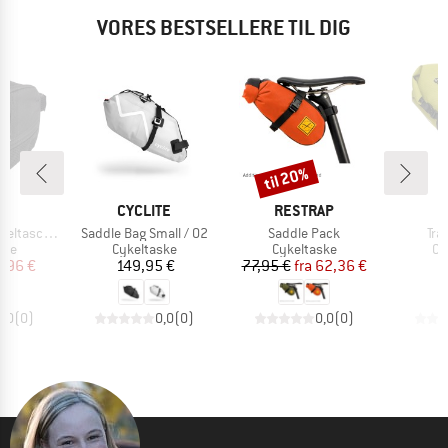
VORES BESTSELLERE TIL DIG
til 20%
Rabat
E
MÆRKE
MÆRKE
VE
CYCLITE
RESTRAP
Artikel
Artikel
Arti
 mit LED Licht
Saddle Bag Small / 02
Saddle Pack
Tra
gruppe
Produktgruppe
Produktgruppe
Pr
ske
Cykeltaske
Cykeltaske
Cy
is
dsat pris
Pris
Pris
Nedsat pris
,96 €
149,95 €
77,95 €
fra
62,36 €
9
0,0
(
0
)
0,0
(
0
)
0,0
(
0
)