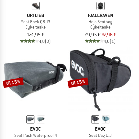
ORTLIEB
FJÄLLRÄVEN
Seat-Pack QR 13
Hoja Seatbag
Cykeltaske
Cykeltaske
174,95 €
79,95 €
67,96 €
4,0
(3)
4,0
(1)
til 15%
til 15%
EVOC
EVOC
Seat Pack Waterproof 4
Seat Bag 0.3