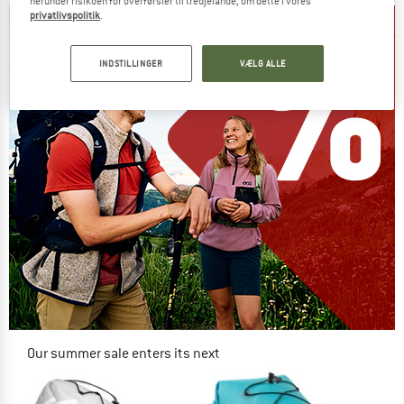
herunder risikoen for overførsler til tredjelande, om dette i vores
privatlivspolitik
.
INDSTILLINGER
VÆLG ALLE
Our summer sale enters its next
phase
NOW UP TO 50% OFF