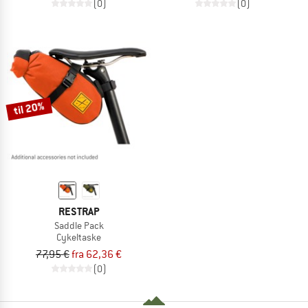
(0)
(0)
til 20%
RESTRAP
Saddle Pack
Cykeltaske
77,95 €
fra 62,36 €
(0)