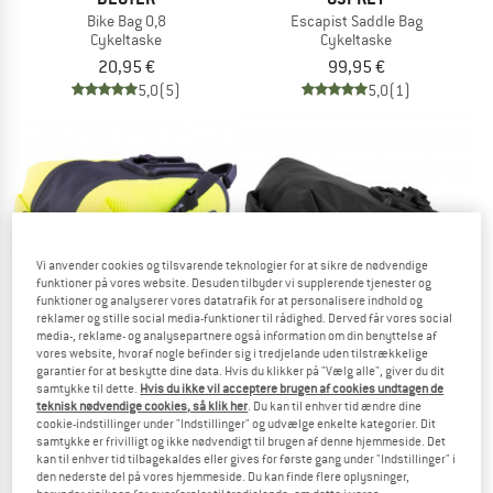
Bike Bag 0,8
Escapist Saddle Bag
Cykeltaske
Cykeltaske
20,95 €
99,95 €
5,0
(5)
5,0
(1)
Vi anvender cookies og tilsvarende teknologier for at sikre de nødvendige
funktioner på vores website. Desuden tilbyder vi supplerende tjenester og
funktioner og analyserer vores datatrafik for at personalisere indhold og
reklamer og stille social media-funktioner til rådighed. Derved får vores social
media-, reklame- og analysepartnere også information om din benyttelse af
vores website, hvoraf nogle befinder sig i tredjelande uden tilstrækkelige
garantier for at beskytte dine data. Hvis du klikker på "Vælg alle", giver du dit
samtykke til dette.
Hvis du ikke vil acceptere brugen af cookies undtagen de
ORTLIEB
ORTLIEB
teknisk nødvendige cookies, så klik her
. Du kan til enhver tid ændre dine
Saddle-Bag High-Vis 4,1
Saddle-Bag Two 4,1
cookie-indstillinger under "Indstillinger" og udvælge enkelte kategorier. Dit
Cykeltaske
Cykeltaske
samtykke er frivilligt og ikke nødvendigt til brugen af denne hjemmeside. Det
kan til enhver tid tilbagekaldes eller gives for første gang under "Indstillinger" i
84,95 €
54,95 €
den nederste del på vores hjemmeside. Du kan finde flere oplysninger,
5,0
(1)
5,0
(5)