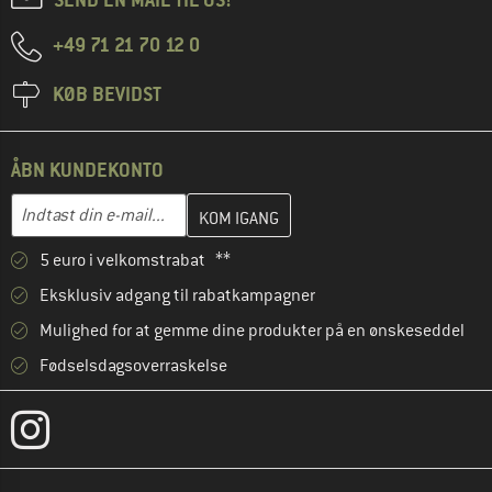
+49 71 21 70 12 0
KØB BEVIDST
ÅBN KUNDEKONTO
Indtast din e-mailadresse her, og opret i næste trin din kundekon
E-mail-adresse
5 euro i velkomstrabat **
Eksklusiv adgang til rabatkampagner
Mulighed for at gemme dine produkter på en ønskeseddel
Fødselsdagsoverraskelse