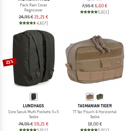
Pack Rain Cover
7,95 €
6,60 €
Regncover
5,0
(1)
24,95 €
21,21 €
4,6
(7)
21%
LUNDHAGS
TASMANIAN TIGER
Core Saruk Multi Pockets 5+5
TT Tac Pouch 4 Horizontal
Taske
Taske
74,95 €
59,21 €
18,00 €
5,0
(1)
5,0
(1)