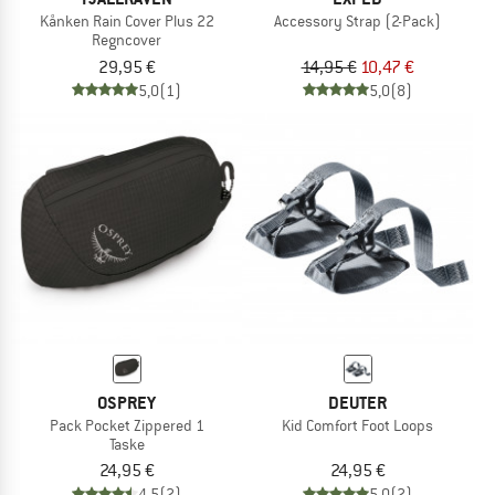
Kånken Rain Cover Plus 22
Accessory Strap (2-Pack)
Regncover
29,95 €
14,95 €
10,47 €
5,0
(1)
5,0
(8)
OSPREY
DEUTER
Pack Pocket Zippered 1
Kid Comfort Foot Loops
Taske
24,95 €
24,95 €
4,5
(2)
5,0
(2)