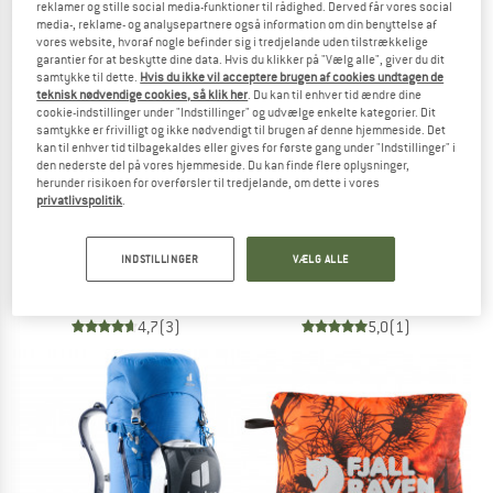
reklamer og stille social media-funktioner til rådighed. Derved får vores social
media-, reklame- og analysepartnere også information om din benyttelse af
vores website, hvoraf nogle befinder sig i tredjelande uden tilstrækkelige
TO THE SALE
garantier for at beskytte dine data. Hvis du klikker på "Vælg alle", giver du dit
samtykke til dette.
Hvis du ikke vil acceptere brugen af cookies undtagen de
teknisk nødvendige cookies, så klik her
. Du kan til enhver tid ændre dine
cookie-indstillinger under "Indstillinger" og udvælge enkelte kategorier. Dit
samtykke er frivilligt og ikke nødvendigt til brugen af denne hjemmeside. Det
kan til enhver tid tilbagekaldes eller gives for første gang under "Indstillinger" i
den nederste del på vores hjemmeside. Du kan finde flere oplysninger,
herunder risikoen for overførsler til tredjelande, om dette i vores
privatlivspolitik
.
ORTOVOX
FJÄLLRÄVEN
Rain Cover 15-25 Liter
Kånken Rain Cover Mini
INDSTILLINGER
VÆLG ALLE
Regncover
Regncover
19,95 €
24,95 €
4,7
(3)
5,0
(1)