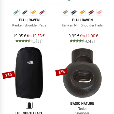
FJÄLLRÄVEN
FJÄLLRÄVEN
Kånken Shoulder Pads
Kånken Mini Shoulder Pads
19,95 €
fra 15,76 €
19,95 €
fra 14,96 €
4,6
(11)
4,5
(2)
17%
15%
BASIC NATURE
Tanka
THE NORTH FACE
Spænder