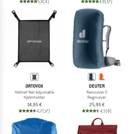
5,0
(4)
4,9
(17)
ORTOVOX
DEUTER
Helmet Net Adjustable
Raincover II
Hjelmholder
Regncover
14,95 €
25,95 €
4,7
(17)
4,5
(8)