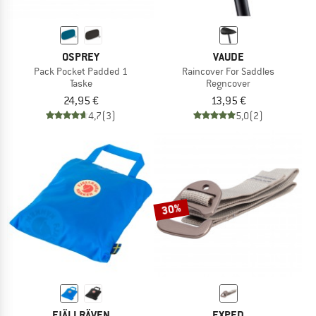
OSPREY
VAUDE
Pack Pocket Padded 1
Raincover For Saddles
Taske
Regncover
24,95 €
13,95 €
4,7
(3)
5,0
(2)
30%
FJÄLLRÄVEN
EXPED