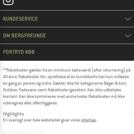
KUNDESERVICE
OM BERGFREUNDE
FORTRYD KØB
**Rabatkoden gælder fra en minimum købsværdi (efter returnering) på
40 euro. Rabatkoder ifm. oprettelse af en kundekonto kan kun indløses
én gang pr. person og ordre. Gælder ikke for kategorierne Bøger & kort,
Outdoor, Fødevarer samt Rabatkoder/gavekort. Kan ikke udbetales
kontant. Kan ikke kombineres med andre koder. Rabatkoden må ikke
videregives eller offentliggøres.
Highlights
En oversigt over hele webstedet giver vores
sitemap
.
BuildID XNAu5629cfyk