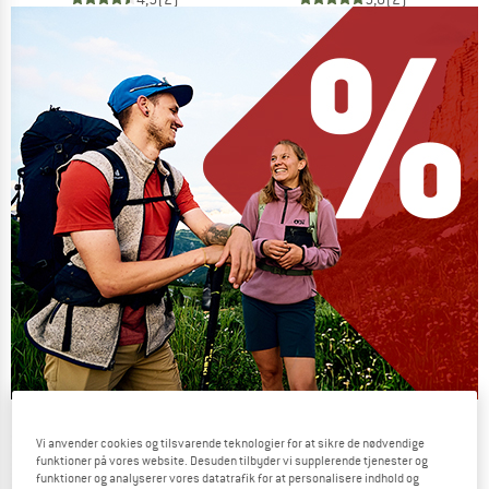
Our summer sale enters its next
Vi anvender cookies og tilsvarende teknologier for at sikre de nødvendige
phase
funktioner på vores website. Desuden tilbyder vi supplerende tjenester og
funktioner og analyserer vores datatrafik for at personalisere indhold og
NOW UP TO 50% OFF