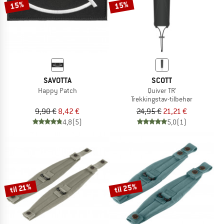
15%
15%
SAVOTTA
SCOTT
Happy Patch
Quiver TR'
Trekkingstav-tilbehør
9,90 €
8,42 €
24,95 €
21,21 €
4,8
(5)
5,0
(1)
til 25%
til 21%