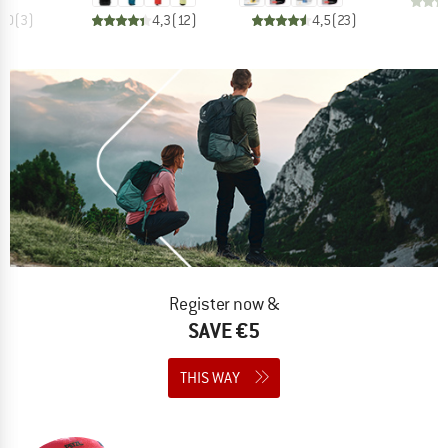
4,0
(
3
)
4,3
(
12
)
4,5
(
23
)
Register now &
SAVE €5
THIS WAY