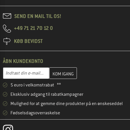
SEND EN MAIL TIL OS!
+49 71 21 70 12 0
KØB BEVIDST
ÅBN KUNDEKONTO
Indtast din e-mailadresse her, og opret i næste trin din kundekon
E-mail-adresse
5 euro i velkomstrabat **
Eksklusiv adgang til rabatkampagner
Mulighed for at gemme dine produkter på en ønskeseddel
Fødselsdagsoverraskelse