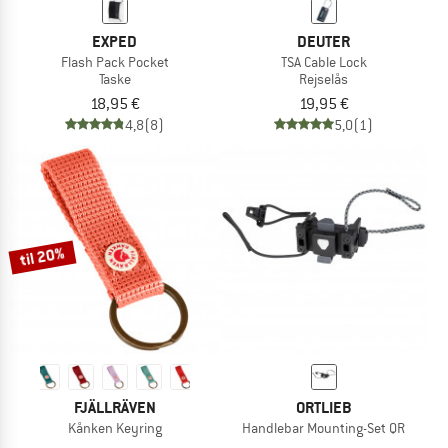
EXPED
DEUTER
Flash Pack Pocket
TSA Cable Lock
Taske
Rejselås
18,95 €
19,95 €
4,8
(8)
5,0
(1)
til 20%
FJÄLLRÄVEN
ORTLIEB
Kånken Keyring
Handlebar Mounting-Set QR