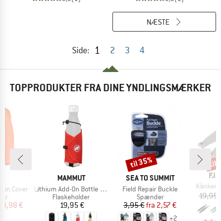
NÆSTE
1
Side:
2
3
4
TOPPRODUKTER FRA DINE YNDLINGSMÆRKER
til 35%
til
Rabat
Raba
MÆ
FJÄ
KE
MÆRKE
MÆRKE
C
MAMMUT
SEA TO SUMMIT
Artikel
Kånken 
Artikel
Artikel
ain Cover
Lithium Add-On Bottle Holder
Field Repair Buckle
19,95 
tgruppe
Produktgruppe
Produktgruppe
ver
Flaskeholder
Spænder
is
dsat pris
Pris
Pris
Nedsat pris
14,98 €
19,95 €
3,95 €
fra
2,57 €
+
2