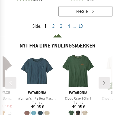
NÆSTE
1
Side:
2
3
4
...
13
NYT FRA DINE YNDLINGSMÆRKER
Ny
Nyh
MÆRKE
MÆRKE
M
 FACE
PATAGONIA
PATAGONIA
S
Artikel
Artikel
Artikel
hort Sleeve
Women's Fitz Roy Massif Easy Cut Pocket Tee
Cloud Crag T-Shirt
Chest Lo
ktgruppe
Produktgruppe
Produktgruppe
t
T-shirt
T-shirt
is
dsat pris
Pris
Pris
16,17 €
49,95 €
49,95 €
3
+
10