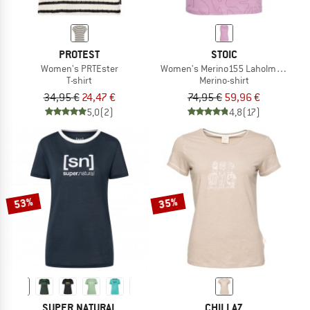
PROTEST
STOIC
Women's PRTEster
Women's Merino155 LaholmSt. Print 
T-shirt
Merino-shirt
34,95 €
24,47 €
74,95 €
59,96 €
5,0
(2)
4,8
(17)
53%
35%
SUPER.NATURAL
CHILLAZ