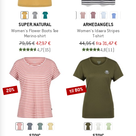
SUPER.NATURAL
ARMEDANGELS
Women's Flower Boots Tee
Women's Idaara Stripes
Merino-shirt
T-shirt
79,95 €
47,97 €
44,95 €
fra 31,47 €
4,7
(15)
4,8
(11)
til 80%
20%
STOIC
STOIC