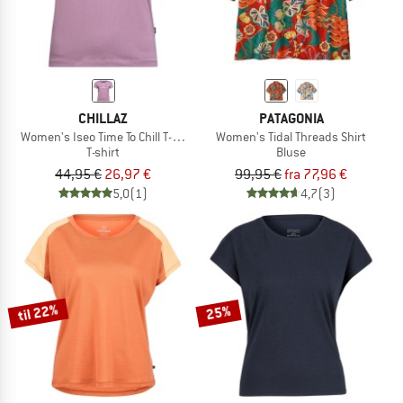
CHILLAZ
PATAGONIA
Women's Iseo Time To Chill T-Shirt
Women's Tidal Threads Shirt
T-shirt
Bluse
44,95 €
26,97 €
99,95 €
fra 77,96 €
5,0
(1)
4,7
(3)
til 22%
25%