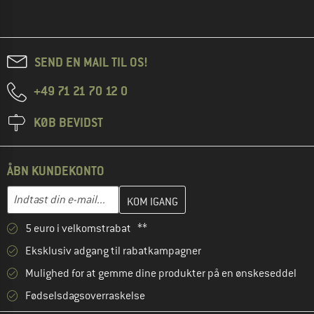
SEND EN MAIL TIL OS!
+49 71 21 70 12 0
KØB BEVIDST
ÅBN KUNDEKONTO
Indtast din e-mailadresse her, og opret i næste trin din kundekon
E-mail-adresse
5 euro i velkomstrabat **
Eksklusiv adgang til rabatkampagner
Mulighed for at gemme dine produkter på en ønskeseddel
Fødselsdagsoverraskelse