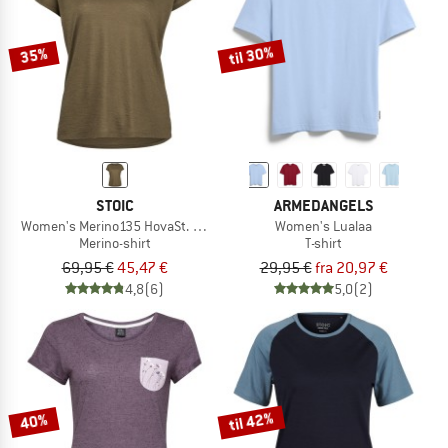
til 30%
35%
STOIC
ARMEDANGELS
Women's Merino135 HovaSt. T-Shirt
Women's Lualaa
Merino-shirt
T-shirt
69,95 €
45,47 €
29,95 €
fra 20,97 €
4,8
(6)
5,0
(2)
til 42%
40%