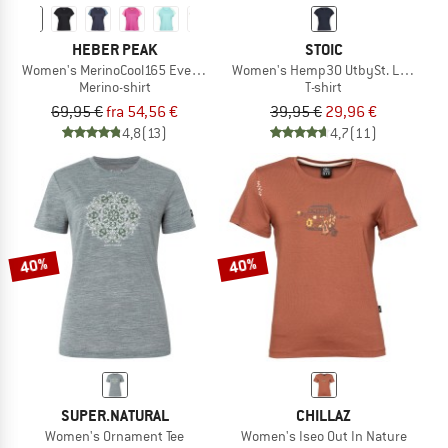
HEBER PEAK
STOIC
Women's MerinoCool165 EvergreenHe. T-Shirt
Women's Hemp30 UtbySt. Loose Tee
Merino-shirt
T-shirt
69,95 €
fra 54,56 €
39,95 €
29,96 €
4,8
(13)
4,7
(11)
40%
40%
SUPER.NATURAL
CHILLAZ
Women's Ornament Tee
Women's Iseo Out In Nature