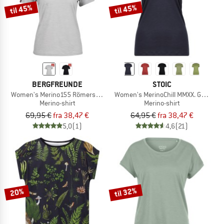
til 45%
til 45%
BERGFREUNDE
STOIC
Women's Merino155 RömersteinBF. Tee
Women's MerinoChill MMXX. Göteborg
Merino-shirt
Merino-shirt
69,95 €
fra 38,47 €
64,95 €
fra 38,47 €
5,0
(1)
4,6
(21)
til 32%
20%