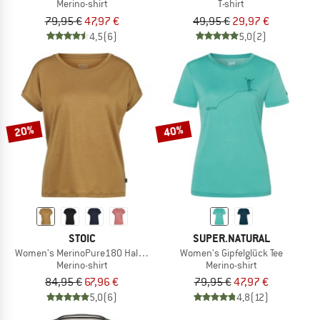
Merino-shirt
T-shirt
79,95 €
47,97 €
49,95 €
29,97 €
4,5
(6)
5,0
(2)
20%
40%
STOIC
SUPER.NATURAL
Women's MerinoPure180 HaldenSt. T-Shirt
Women's Gipfelglück Tee
Merino-shirt
Merino-shirt
84,95 €
67,96 €
79,95 €
47,97 €
5,0
(6)
4,8
(12)