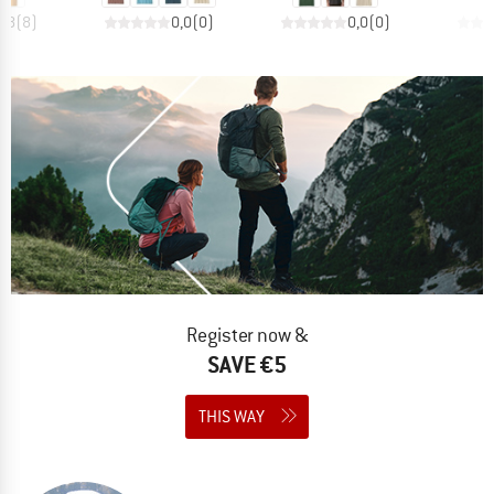
4,8
(
8
)
0,0
(
0
)
0,0
(
0
)
Register now &
SAVE €5
THIS WAY