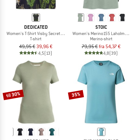
DEDICATED
STOIC
Women's T-Shirt Visby Secret Garden
Women's Merino155 LaholmSt. Loose
T-shirt
Merino-shirt
49,95 €
39,96 €
79,95 €
fra 54,37 €
4,5
(13)
4,8
(39)
til 30%
35%