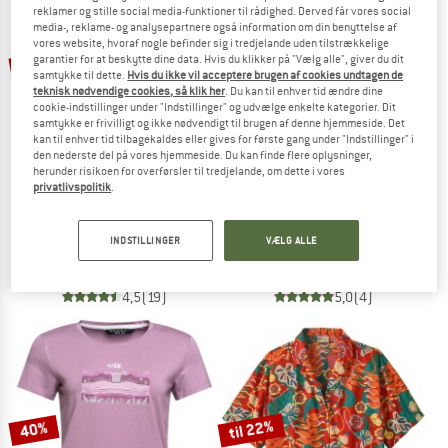
reklamer og stille social media-funktioner til rådighed. Derved får vores social
media-, reklame- og analysepartnere også information om din benyttelse af
TO THE SALE
vores website, hvoraf nogle befinder sig i tredjelande uden tilstrækkelige
til 45%
15%
garantier for at beskytte dine data. Hvis du klikker på "Vælg alle", giver du dit
samtykke til dette.
Hvis du ikke vil acceptere brugen af cookies undtagen de
teknisk nødvendige cookies, så klik her
. Du kan til enhver tid ændre dine
cookie-indstillinger under "Indstillinger" og udvælge enkelte kategorier. Dit
samtykke er frivilligt og ikke nødvendigt til brugen af denne hjemmeside. Det
kan til enhver tid tilbagekaldes eller gives for første gang under "Indstillinger" i
den nederste del på vores hjemmeside. Du kan finde flere oplysninger,
herunder risikoen for overførsler til tredjelande, om dette i vores
privatlivspolitik
.
STOIC
DEVOLD
Women's Merino155 LaholmSt. Colorblock T-Shirt
Women's Classic L/S
INDSTILLINGER
VÆLG ALLE
Merino-shirt
Merino-shirt
79,95 €
fra 43,97 €
89,95 €
76,46 €
4,5
(19)
5,0
(4)
til 22%
40%