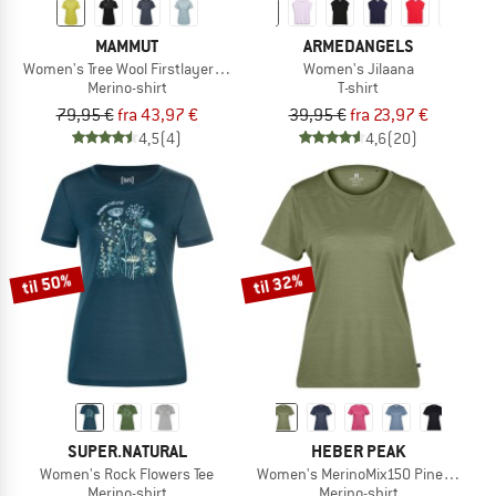
MAMMUT
ARMEDANGELS
Women's Tree Wool Firstlayer T-Shirt
Women's Jilaana
Merino-shirt
T-shirt
79,95 €
fra 43,97 €
39,95 €
fra 23,97 €
4,5
(4)
4,6
(20)
til 50%
til 32%
SUPER.NATURAL
HEBER PEAK
Women's Rock Flowers Tee
Women's MerinoMix150 PineconeHe. I
Merino-shirt
Merino-shirt