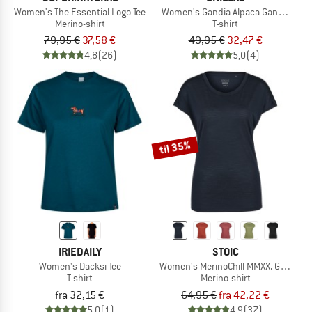
Women's The Essential Logo Tee
Women's Gandia Alpaca Gang Winter
Merino-shirt
T-shirt
79,95 €
37,58 €
49,95 €
32,47 €
4,8
(26)
5,0
(4)
til 35%
IRIEDAILY
STOIC
Women's Dacksi Tee
Women's MerinoChill MMXX. Göteborg
T-shirt
Merino-shirt
fra 32,15 €
64,95 €
fra 42,22 €
5,0
(1)
4,9
(37)