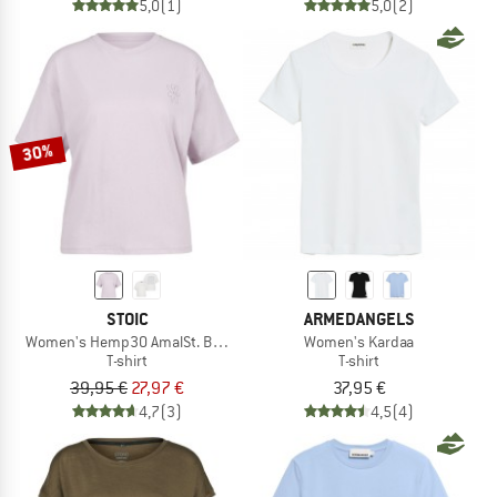
5,0
(1)
5,0
(2)
30%
STOIC
ARMEDANGELS
Women's Hemp30 AmalSt. Backprint Tee
Women's Kardaa
T-shirt
T-shirt
39,95 €
27,97 €
37,95 €
4,7
(3)
4,5
(4)