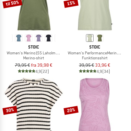
til 50%
15%
STOIC
STOIC
Women's Merino155 LaholmSt. T-Shirt
Women's PerformanceMerino Borghol
Merino-shirt
Funktionsshirt
79,95 €
fra 39,98 €
39,95 €
33,96 €
4,9
(22)
4,9
(34)
30%
20%