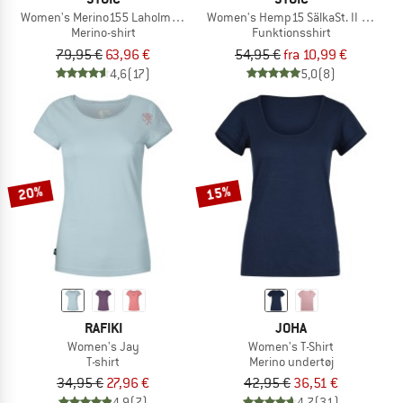
Women's Merino155 LaholmSt. Loose Shirt Striped
Women's Hemp15 SälkaSt. II S/S
Merino-shirt
Funktionsshirt
79,95 €
63,96 €
54,95 €
fra 10,99 €
4,6
(17)
5,0
(8)
20%
15%
RAFIKI
JOHA
Women's Jay
Women's T-Shirt
T-shirt
Merino undertøj
34,95 €
27,96 €
42,95 €
36,51 €
4,9
(7)
4,7
(31)