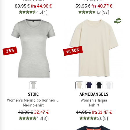
89,95 €
fra 44,98 €
59,95 €
fra 40,77 €
4,5
(4)
4,7
(92)
til 30%
35%
STOIC
ARMEDANGELS
Women's MerinoRib RonnebySt. Shirt
Women's Tarjaa
Merino-shirt
T-shirt
49,95 €
32,47 €
44,95 €
fra 31,47 €
4,8
(8)
5,0
(8)