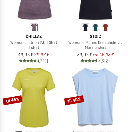
CHILLAZ
STOIC
Women's Istrien 2.0 T-Shirt
Women's Merino155 LaholmSt. Ragla
T-shirt
Merino-shirt
49,95 €
29,97 €
79,95 €
fra 46,37 €
4,7
(3)
4,5
(2)
til 45%
til 40%