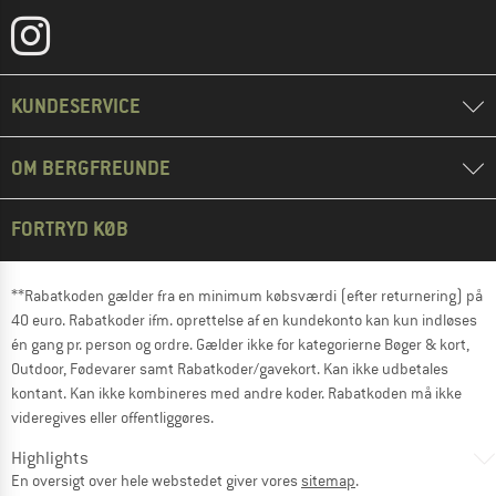
KUNDESERVICE
OM BERGFREUNDE
FORTRYD KØB
**Rabatkoden gælder fra en minimum købsværdi (efter returnering) på
40 euro. Rabatkoder ifm. oprettelse af en kundekonto kan kun indløses
én gang pr. person og ordre. Gælder ikke for kategorierne Bøger & kort,
Outdoor, Fødevarer samt Rabatkoder/gavekort. Kan ikke udbetales
kontant. Kan ikke kombineres med andre koder. Rabatkoden må ikke
videregives eller offentliggøres.
Highlights
En oversigt over hele webstedet giver vores
sitemap
.