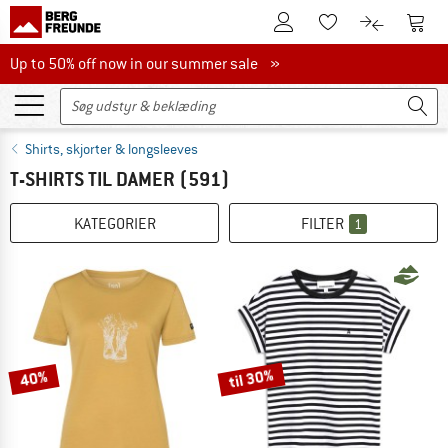
Til kundekontoen
Til 
Til huskesedlen.
Til produk
Up to 50% off now in our summer sale
Up to 50% off now in our summer sale »
Shirts, skjorter & longsleeves
T-SHIRTS TIL DAMER
(591)
KATEGORIER
FILTER
1
til 30%
40%