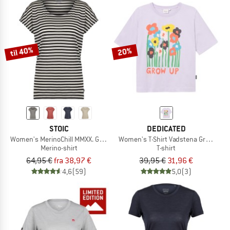
til 40%
20%
STOIC
DEDICATED
Women's MerinoChill MMXX. Göteborg Loose Tee St
Women's T-Shirt Vadstena Grow Up
Merino-shirt
T-shirt
64,95 €
fra 38,97 €
39,95 €
31,96 €
4,6
(59)
5,0
(3)