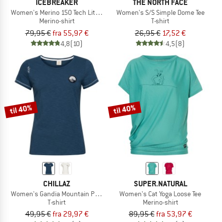
ICEBREAKER
THE NORTH FACE
Women's Merino 150 Tech Lite III S/S Tee
Women's S/S Simple Dome Tee
Merino-shirt
T-shirt
79,95 €
fra 55,97 €
26,95 €
17,52 €
4,8
(10)
4,5
(8)
til 40%
til 40%
CHILLAZ
SUPER.NATURAL
Women's Gandia Mountain Patch
Women's Cat Yoga Loose Tee
T-shirt
Merino-shirt
49,95 €
fra 29,97 €
89,95 €
fra 53,97 €