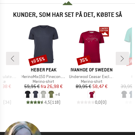
KUNDER, SOM HAR SET PÅ DET, KØBTE SÅ
til 55%
til
35%
Rabat
Rabat
Raba
KE
MÆRKE
MÆRKE
M
C
HEBER PEAK
IVANHOE OF SWEDEN
M
Artikel
Artikel
Ar
Steel Bottle 1L
MerinoMix150 PineconeHe. II T-Shirt
Underwool Ceasar Exclusive
G
gruppe
Produktgruppe
Produktgruppe
ske
Merino-shirt
Merino-shirt
is
dsat pris
Pris
Nedsat pris
Pris
Nedsat pris
3,98 €
59,95 €
fra
26,98 €
89,95 €
58,47 €
39,95 
+
4
,5
(
34
)
4,5
(
118
)
0,0
(
0
)