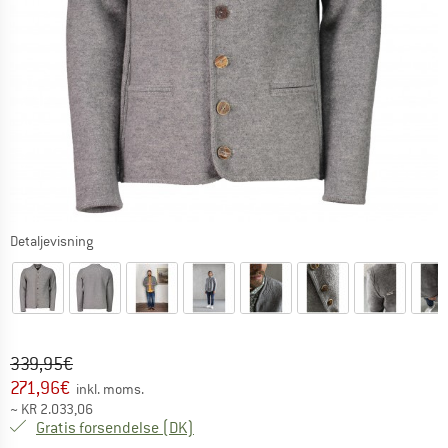
Detaljevisning
Original pris :
Pris:
339,95
€
271,96
€
inkl. moms.
~
KR
2.033,06
Danmark. Oplysninger om forsendelse
Gratis forsendelse
(DK)