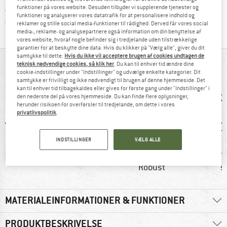
funktioner på vores website. Desuden tilbyder vi supplerende tjenester og
Alle artikler på lager
funktioner og analyserer vores datatrafik for at personalisere indhold og
Vi er Trustpilot-certificeret - oplysningerne får du
reklamer og stille social media-funktioner til rådighed. Derved får vores social
media-, reklame- og analysepartnere også information om din benyttelse af
vores website, hvoraf nogle befinder sig i tredjelande uden tilstrækkelige
garantier for at beskytte dine data. Hvis du klikker på "Vælg alle", giver du dit
samtykke til dette.
Hvis du ikke vil acceptere brugen af cookies undtagen de
ALT I OVERBLIK
teknisk nødvendige cookies, så klik her
. Du kan til enhver tid ændre dine
cookie-indstillinger under "Indstillinger" og udvælge enkelte kategorier. Dit
samtykke er frivilligt og ikke nødvendigt til brugen af denne hjemmeside. Det
kan til enhver tid tilbagekaldes eller gives for første gang under "Indstillinger" i
den nederste del på vores hjemmeside. Du kan finde flere oplysninger,
herunder risikoen for overførsler til tredjelande, om dette i vores
privatlivspolitik
.
INDSTILLINGER
VÆLG ALLE
ld
92% anbefale
Kunder siger:
Kunder s
Robust
s
MATERIALEINFORMATIONER & FUNKTIONER
PRODUKTBESKRIVELSE