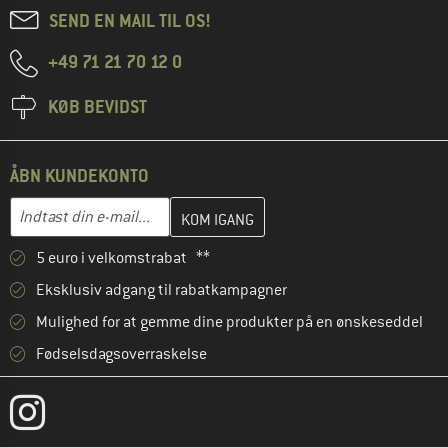
SEND EN MAIL TIL OS!
+49 71 21 70 12 0
KØB BEVIDST
ÅBN KUNDEKONTO
Indtast din e-mailadresse her, og opret i næste trin din kundekon
E-mail-adresse
5 euro i velkomstrabat **
Eksklusiv adgang til rabatkampagner
Mulighed for at gemme dine produkter på en ønskeseddel
Fødselsdagsoverraskelse