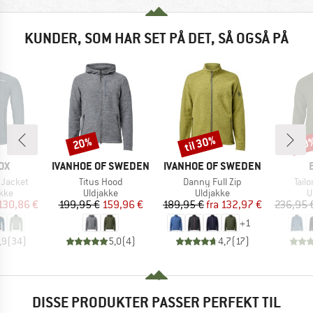
KUNDER, SOM HAR SET PÅ DET, SÅ OGSÅ PÅ
til 30%
20%
20
Rabat
Rabat
Raba
E
MÆRKE
MÆRKE
OX
IVANHOE OF SWEDEN
IVANHOE OF SWEDEN
Artikel
Artikel
Artik
 Jacket
Titus Hood
Danny Full Zip
Tail
gruppe
Produktgruppe
Produktgruppe
P
kke
Uldjakke
Uldjakke
U
is
dsat pris
Pris
Nedsat pris
Pris
Nedsat pris
130,86 €
199,95 €
159,96 €
189,95 €
fra
132,97 €
236,95 
+
1
,9
(
34
)
5,0
(
4
)
4,7
(
17
)
DISSE PRODUKTER PASSER PERFEKT TIL