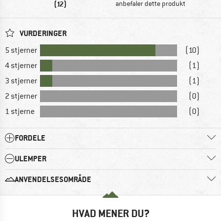
(12)
anbefaler dette produkt
VURDERINGER
5 stjerner
(10)
4 stjerner
(1)
3 stjerner
(1)
2 stjerner
(0)
1 stjerne
(0)
FORDELE
ULEMPER
ANVENDELSESOMRÅDE
HVAD MENER DU?