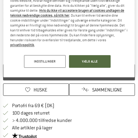
vores website, hvoraf nogle befinder sig i tredjelande uden tilstrækkelige
garantier for at beskytte dine data. Hvis du klikker på "Vælg alle", giver du dit
samtykke til dette.
Hvis du ikke vil acceptere brugen af cookies undtagen de
teknisk nødvendige cookies, så klik her
. Du kan til enhver tid ændre dine
Detaljevisning
cookie-indstillinger under "Indstillinger" og udvælge enkelte kategorier. Dit
samtykke er frivilligt og ikke nødvendigt til brugen af denne hjemmeside. Det
kan til enhver tid tilbagekaldes eller gives for første gang under "Indstillinger" i
den nederste del på vores hjemmeside. Du kan finde flere oplysninger,
herunder risikoen for overførsler til tredjelande, om dette i vores
privatlivspolitik
.
INDSTILLINGER
VÆLG ALLE
PRODUKTET KAN IKKE LÆNGERE LEVERES
HUSKE
SAMMENLIGNE
Find oplysninger om forsendelse her! Åb
Portofri fra 69 € (DK)
Gå til returretten her Åbnes i en infoboks
100 dages returret
> 4.000.000 tilfredse kunder
Alle artikler på lager
Vi er Trustpilot-certificeret - oplysningerne får du