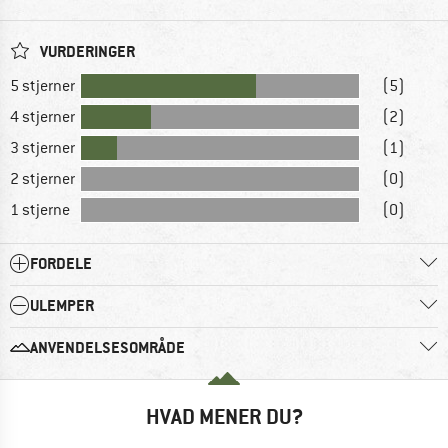
VURDERINGER
5 stjerner
(5)
4 stjerner
(2)
3 stjerner
(1)
2 stjerner
(0)
1 stjerne
(0)
FORDELE
ULEMPER
ANVENDELSESOMRÅDE
HVAD MENER DU?