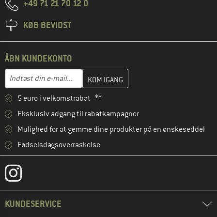
+49 71 21 70 12 0
KØB BEVIDST
ÅBN KUNDEKONTO
Indtast din e-mailadresse her, og opret i næste trin din kundekon
E-mail-adresse
5 euro i velkomstrabat **
Eksklusiv adgang til rabatkampagner
Mulighed for at gemme dine produkter på en ønskeseddel
Fødselsdagsoverraskelse
KUNDESERVICE