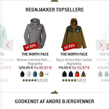
REGNJAKKER TOPSELLERE
til 30%
til 30%
til
Rabat
Rabat
Raba
MÆRKE
MÆRKE
MÆRK
FEL
THE NORTH FACE
THE NORTH FACE
THE 
Artikel
Artikel
Artikel
t Cascata
Women's Antora Rain Jacket
Boy's Antora Rain Jacket
Women's
tgruppe
Produktgruppe
Produktgruppe
Pr
kke
Regnjakke
Regnjakke
Re
is
dsat pris
Pris
Nedsat pris
Pris
Nedsat pris
19,98 €
129,95 €
fra
90,97 €
79,95 €
fra
55,97 €
129,95
+
4
5,0
(
4
)
5,0
(
12
)
5,0
(
3
)
GODKENDT AF ANDRE BJERGVENNER