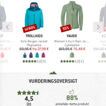
til 60%
til
55%
Rabat
Rabat
Raba
E
MÆRKE
MÆRKE
MÆ
UT
TROLLKIDS
VAUDE
SC
Artikel
Artikel
Artik
oded Jacket
Girls Bergen Jacket
Women's Kuro Rain Jacket
Jack
tgruppe
Produktgruppe
Produktgruppe
Pr
kke
Regnjakke
Cykeljakke
Re
is
dsat pris
Pris
Nedsat pris
Pris
Nedsat pris
79,96 €
69,95 €
fra
27,98 €
169,95 €
76,48 €
199,95 
5,0
(
4
)
5,0
(
3
)
5,0
(
1
)
VURDERINGSOVERSIGT
88%
4,5
(8)
anbefaler dette produkt