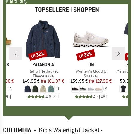
klar til dig:
TOPSELLERE I SHOPPEN
til 32%
til 20%
til
Rabat
Rabat
Raba
TOCK
MÆRKE
PATAGONIA
MÆRKE
ON
MÆ
HEB
 BF
Artikel
Retro Pile Jacket
Artikel
Women's Cloud 6
Artikel
MerinoMix150 Pi
tgruppe
er
Produktgruppe
Fleecejakke
Produktgruppe
Sneaker
Pr
Mer
is
dsat pris
71,96 €
149,95 €
fra
Pris
Nedsat pris
101,97 €
159,95 €
fra
Pris
Nedsat pris
127,96 €
59,95 
+
6
+
1
+
9
,8
(
20
)
4,6
(
71
)
4,7
(
48
)
COLUMBIA
-
Kid's Watertight Jacket -