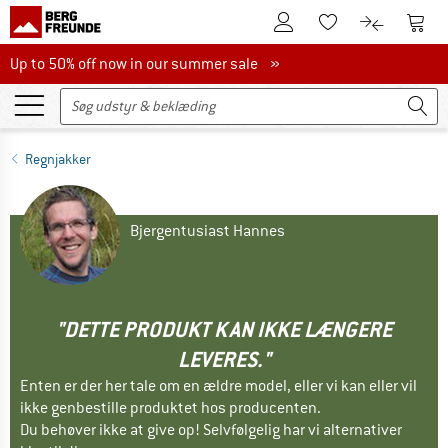
Til kundekontoen
Til 
Til huskesedlen.
Til produk
Up to 50% off now in our summer sale
Up to 50% off now in our summer sale »
Regnjakker
Bjergentusiast Hannes
"DETTE PRODUKT KAN IKKE LÆNGERE
LEVERES."
Enten er der her tale om en ældre model, eller vi kan eller vil
ikke genbestille produktet hos producenten.
Du behøver ikke at give op! Selvfølgelig har vi alternativer