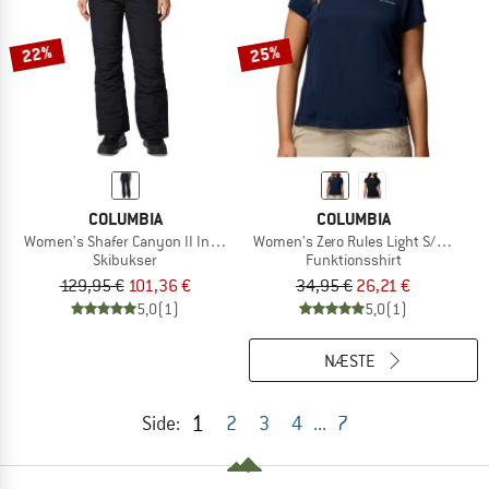
22%
25%
COLUMBIA
COLUMBIA
Women's Shafer Canyon II Insulated Pant
Women's Zero Rules Light S/S Crew
Skibukser
Funktionsshirt
129,95 €
101,36 €
34,95 €
26,21 €
5,0
(1)
5,0
(1)
NÆSTE
1
Side:
2
3
4
...
7