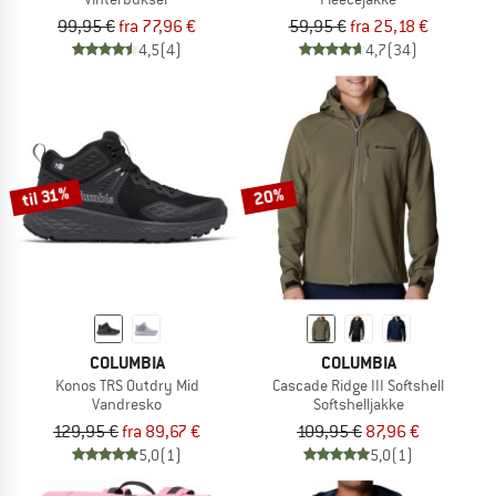
99,95 €
fra 77,96 €
59,95 €
fra 25,18 €
4,5
(4)
4,7
(34)
til 31%
20%
COLUMBIA
COLUMBIA
Konos TRS Outdry Mid
Cascade Ridge III Softshell
Vandresko
Softshelljakke
129,95 €
fra 89,67 €
109,95 €
87,96 €
5,0
(1)
5,0
(1)