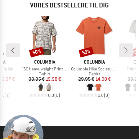
VORES BESTSELLERE TIL DIG
50%
53%
25
Rabat
Rabat
Raba
MÆRKE
MÆRKE
M
BIA
COLUMBIA
COLUMBIA
CO
Artikel
Artikel
Artikel
ve Legging
CSC Heavyweight Printed Tee
Columbia Hike Society S/S Tee
Columb
tgruppe
Produktgruppe
Produktgruppe
P
gs
T-shirt
T-shirt
Po
is
dsat pris
Pris
Nedsat pris
Pris
Nedsat pris
25,97 €
39,95 €
19,98 €
29,95 €
14,08 €
39,95
3,0
(
1
)
0,0
(
0
)
0,0
(
0
)