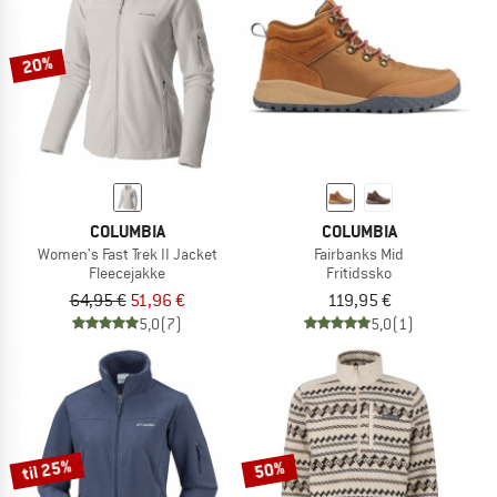
20%
COLUMBIA
COLUMBIA
Women's Fast Trek II Jacket
Fairbanks Mid
Fleecejakke
Fritidssko
64,95 €
51,96 €
119,95 €
5,0
(7)
5,0
(1)
til 25%
50%