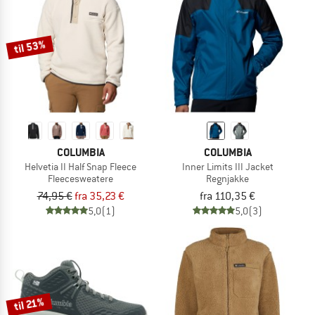
til 53%
COLUMBIA
COLUMBIA
Helvetia II Half Snap Fleece
Inner Limits III Jacket
Fleecesweatere
Regnjakke
74,95 €
fra 35,23 €
fra 110,35 €
5,0
(1)
5,0
(3)
til 21%