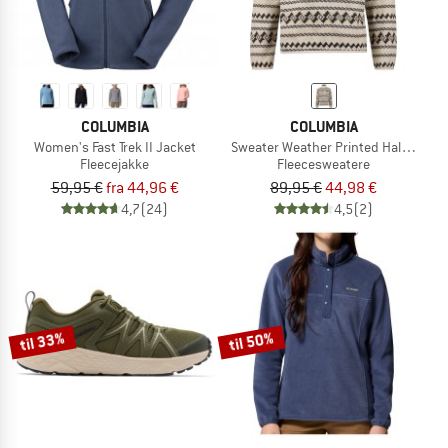
COLUMBIA
COLUMBIA
Women's Fast Trek II Jacket
Sweater Weather Printed Half Zip II
Fleecejakke
Fleecesweatere
59,95 €
fra 44,96 €
89,95 €
44,98 €
4,7
(24)
4,5
(2)
til 33%
til 50%