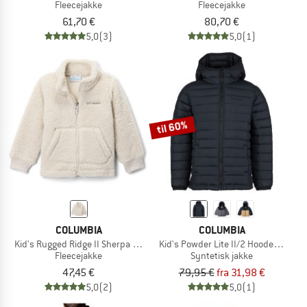
Fleecejakke
Fleecejakke
61,70 €
80,70 €
5,0
(3)
5,0
(1)
til 60%
COLUMBIA
COLUMBIA
Kid's Rugged Ridge II Sherpa Full Zip
Kid's Powder Lite II/2 Hooded Jacke
Fleecejakke
Syntetisk jakke
47,45 €
79,95 €
fra 31,98 €
5,0
(2)
5,0
(1)