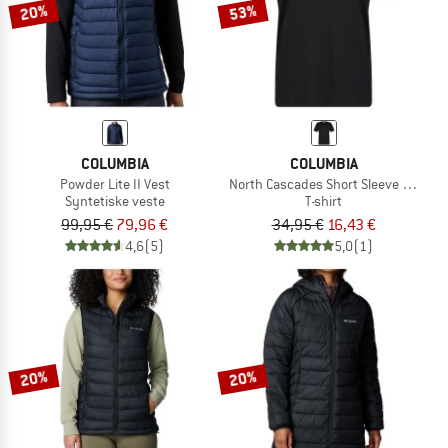
20%
53%
COLUMBIA
COLUMBIA
Powder Lite II Vest
North Cascades Short Sleeve Tee
Syntetiske veste
T-shirt
99,95 €
79,96 €
34,95 €
16,43 €
4,6
(5)
5,0
(1)
20%
20%