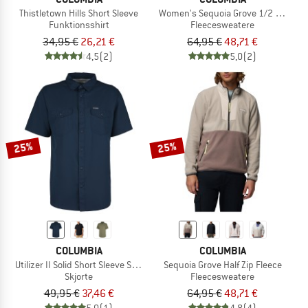
Thistletown Hills Short Sleeve
Women's Sequoia Grove 1/2 Zip Flee
Funktionsshirt
Fleecesweatere
34,95 €
26,21 €
64,95 €
48,71 €
4,5
(2)
5,0
(2)
25%
25%
COLUMBIA
COLUMBIA
Utilizer II Solid Short Sleeve Shirt
Sequoia Grove Half Zip Fleece
Skjorte
Fleecesweatere
49,95 €
37,46 €
64,95 €
48,71 €
5,0
(1)
4,8
(4)