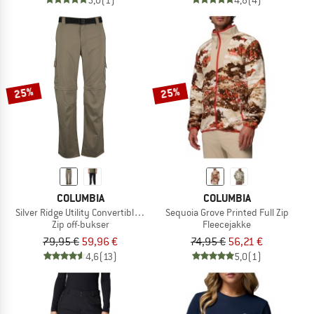
25%
25%
COLUMBIA
COLUMBIA
Silver Ridge Utility Convertible Pant
Sequoia Grove Printed Full Zip
Zip off-bukser
Fleecejakke
79,95 €
59,96 €
74,95 €
56,21 €
4,6
(13)
5,0
(1)