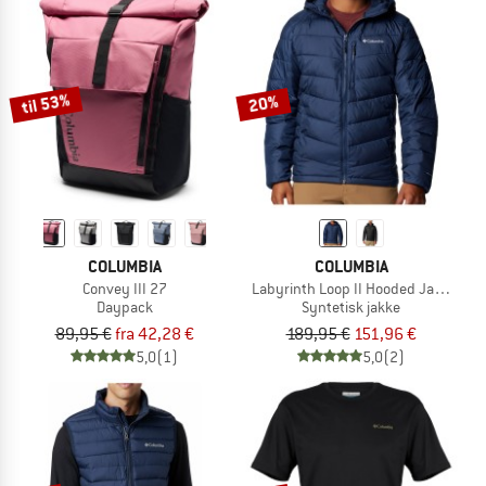
til 53%
20%
COLUMBIA
COLUMBIA
Convey III 27
Labyrinth Loop II Hooded Jacket
Daypack
Syntetisk jakke
89,95 €
fra 42,28 €
189,95 €
151,96 €
5,0
(1)
5,0
(2)