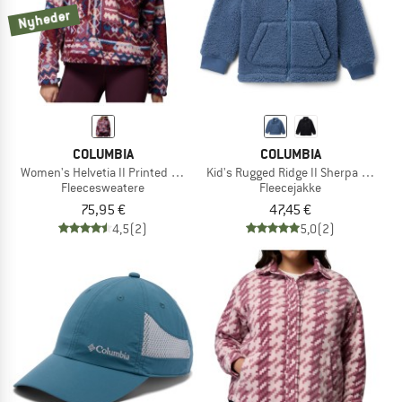
Nyheder
COLUMBIA
COLUMBIA
Women's Helvetia II Printed Cropped Half Snap
Kid's Rugged Ridge II Sherpa Full Zip
Fleecesweatere
Fleecejakke
75,95 €
47,45 €
4,5
(2)
5,0
(2)