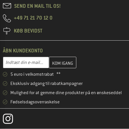
SEND EN MAIL TIL OS!
+49 71 21 70 12 0
KØB BEVIDST
ÅBN KUNDEKONTO
Indtast din e-mailadresse her, og opret i næste trin din kundekon
E-mail-adresse
5 euro i velkomstrabat **
Eksklusiv adgang til rabatkampagner
Mulighed for at gemme dine produkter på en ønskeseddel
Fødselsdagsoverraskelse