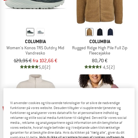
COLUMBIA
COLUMBIA
Women's Konos TRS Outdry Mid
Rugged Ridge High Pile Full Zip
Vandresko
Fleecejakke
129,95 €
fra 102,66 €
80,70 €
5,0
(2)
4,5
(2)
Vi anvender cookies og tilsvarende teknologier for at sikre de nødvendige
til 20%
funktioner på vores website. Desuden tilbyder vi supplerende tjenester og
funktioner og analyserer vores datatrafik for at personalisere indhold og
reklamer og stille social media-funktioner til rådighed. Derved får vores social
media-, reklame- og analysepartnere også information om din benyttelse af
vores website, hvoraf nogle befinder sig i tredjelande uden tilstrækkelige
garantier for at beskytte dine data. Hvis du klikker på "Vælg alle", giver du dit
samtykke til dette.
Hvis du ikke vil acceptere brugen af cookies undtagen de