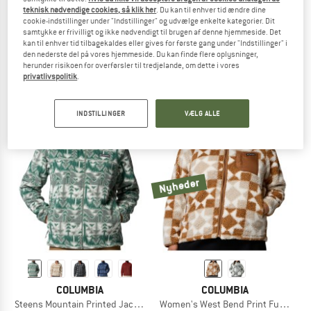
teknisk nødvendige cookies, så klik her
. Du kan til enhver tid ændre dine
cookie-indstillinger under "Indstillinger" og udvælge enkelte kategorier. Dit
samtykke er frivilligt og ikke nødvendigt til brugen af denne hjemmeside. Det
COLUMBIA
COLUMBIA
kan til enhver tid tilbagekaldes eller gives for første gang under "Indstillinger" i
Jasper Ridge Pebbled Full Zip Fleece
Women's West Bend Vest II
den nederste del på vores hjemmeside. Du kan finde flere oplysninger,
Fleecejakke
Fleecevest
herunder risikoen for overførsler til tredjelande, om dette i vores
privatlivspolitik
.
79,95 €
fra 63,96 €
61,70 €
5,0
(1)
5,0
(1)
INDSTILLINGER
VÆLG ALLE
Nyheder
COLUMBIA
COLUMBIA
Steens Mountain Printed Jacket
Women's West Bend Print Full Zip II