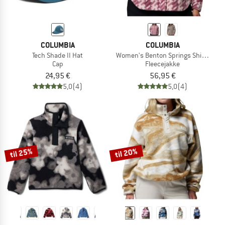
COLUMBIA
COLUMBIA
Tech Shade II Hat
Women's Benton Springs Shirt Jacket
Cap
Fleecejakke
24,95 €
56,95 €
5,0
(4)
5,0
(4)
til 25%
til 20%