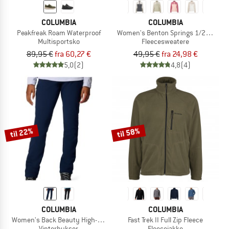
COLUMBIA
COLUMBIA
Peakfreak Roam Waterproof
Women's Benton Springs 1/2 Snap Pul
Multisportsko
Fleecesweatere
89,95 €
fra 60,27 €
49,95 €
fra 24,98 €
5,0
(2)
4,8
(4)
til 22%
til 58%
COLUMBIA
COLUMBIA
Women's Back Beauty High-Rise Pant
Fast Trek II Full Zip Fleece
Vinterbukser
Fleecejakke