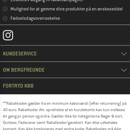
Mulighed for at gemme dine produkter på en ønskeseddel
Fødselsdagsoverraskelse
KUNDESERVICE
OM BERGFREUNDE
FORTRYD KØB
**Rabatkoden gælder fra en minimum købsværdi (efter returnering) på
40 euro. Rabatkoder ifm. oprettelse af en kundekonto kan kun indløses
én gang pr. person og ordre. Gælder ikke for kategorierne Bøger & kort,
Outdoor, Fødevarer samt Rabatkoder/gavekort. Kan ikke udbetales
kontant. Kan ikke kombineres med andre koder. Rabatkoden må ikke