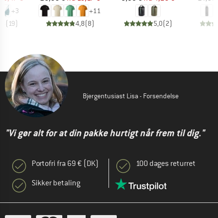
+
3
+
11
,5
(
19
)
4,8
(
8
)
5,0
(
2
)
Bjergentusiast Lisa - Forsendelse
"Vi gør alt for at din pakke hurtigt når frem til dig."
Portofri fra 69 € (DK)
100 dages returret
Sikker betaling