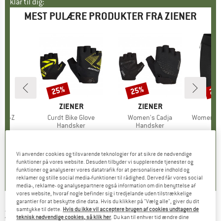
klar til dig:
MEST PULÆRE PRODUKTER FRA ZIENER
25%
25%
25
Rabat
Rabat
Raba
E
ER
MÆRKE
ZIENER
MÆRKE
ZIENER
Z
lla-Z
Artikel
Curdt Bike Glove
Artikel
Women's Cadja
Artikel
Women's Nide
tgruppe
ser
Produktgruppe
Handsker
Produktgruppe
Handsker
Pro
Cyk
is
dsat pris
71,98 €
19,95 €
Pris
Nedsat pris
14,96 €
19,95 €
Pris
Nedsat pris
14,96 €
39,95
Vi anvender cookies og tilsvarende teknologier for at sikre de nødvendige
5,0
(
1
)
5,0
(
1
)
0,0
(
0
)
funktioner på vores website. Desuden tilbyder vi supplerende tjenester og
funktioner og analyserer vores datatrafik for at personalisere indhold og
reklamer og stille social media-funktioner til rådighed. Derved får vores social
media-, reklame- og analysepartnere også information om din benyttelse af
vores website, hvoraf nogle befinder sig i tredjelande uden tilstrækkelige
garantier for at beskytte dine data. Hvis du klikker på "Vælg alle", giver du dit
samtykke til dette.
Hvis du ikke vil acceptere brugen af cookies undtagen de
ZIENER
-
Napi - Langrendsjakke
teknisk nødvendige cookies, så klik her
. Du kan til enhver tid ændre dine