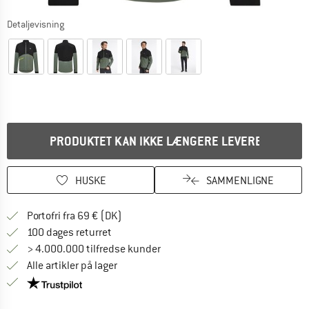
Detaljevisning
PRODUKTET KAN IKKE LÆNGERE LEVERES
HUSKE
SAMMENLIGNE
Find oplysninger om forsendelse her! Åb
Portofri fra 69 € (DK)
Gå til returretten her Åbnes i en infoboks
100 dages returret
> 4.000.000 tilfredse kunder
Alle artikler på lager
Vi er Trustpilot-certificeret - oplysningerne får du