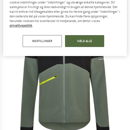
cookie-indstillinger under "Indstillinger" og udvælge enkelte kategorier. Dit
(0)
samtykke er frivilligt og ikke nødvendigt til brugen af denne hjemmeside. Det
kan til enhver tid tilbagekaldes eller gives for første gang under "Indstillinger" i
den nederste del på vores hjemmeside. Du kan finde flere oplysninger,
herunder risikoen for overførsler til tredjelande, om dette i vores
privatlivspolitik
.
INDSTILLINGER
VÆLG ALLE