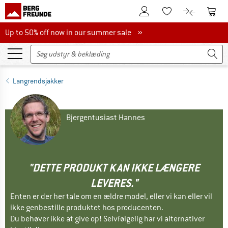
Til kundekontoen
Til 
Til huskesedlen.
Til produk
Up to 50% off now in our summer sale
Up to 50% off now in our summer sale »
Langrendsjakker
Bjergentusiast Hannes
"DETTE PRODUKT KAN IKKE LÆNGERE
LEVERES."
Enten er der her tale om en ældre model, eller vi kan eller vil
ikke genbestille produktet hos producenten.
Du behøver ikke at give op! Selvfølgelig har vi alternativer