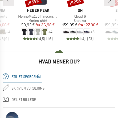
til 55%
til 20%
til
Rabat
Rabat
Raba
MÆRKE
MÆRKE
M
NIA
HEBER PEAK
ON
S
Artikel
Artikel
horts
MerinoMix150 PineconeHe. II T-Shirt
Cloud 6
ktgruppe
Produktgruppe
Produktgruppe
Pr
s
Merino-shirt
Sneaker
Fr
is
dsat pris
Pris
Nedsat pris
Pris
Nedsat pris
,66 €
59,95 €
fra
26,98 €
159,95 €
fra
127,96 €
159,95 
+
4
+
4
+
8
4,8
(
9
)
4,5
(
116
)
4,1
(
23
)
HVAD MENER DU?
STIL ET SPØRGSMÅL
SKRIV EN VURDERING
DEL ET BILLEDE