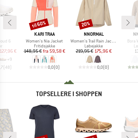
til 60%
20%
Rabat
Rabat
RKE
MÆRKE
MÆRKE
M
KARI TRAA
NNORMAL
N
Artikel
Artikel
Artike
loud 6
Women's Nia Jacket
Women's Trail Rain Jacket 02
Bora 
ktgruppe
Produktgruppe
Produktgruppe
Pr
er
Fritidsjakke
Løbejakke
Lø
is
dsat pris
Pris
Nedsat pris
Pris
Nedsat pris
127,96 €
148,95 €
fra
59,58 €
219,95 €
175,96 €
1
+
9
,7
(
48
)
0,0
(
0
)
0,0
(
0
)
TOPSELLERE I SHOPPEN