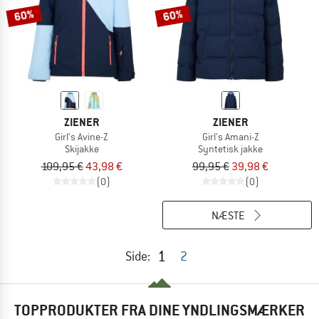
60%
60%
ZIENER
ZIENER
Girl's Avine-Z
Girl's Amani-Z
Skijakke
Syntetisk jakke
109,95 €
43,98 €
99,95 €
39,98 €
(0)
(0)
NÆSTE
1
Side:
2
TOPPRODUKTER FRA DINE YNDLINGSMÆRKER