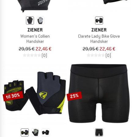
ZIENER
ZIENER
Women's Collien
Clarete Lady Bike Glove
Handsker
Handsker
29,95 €
22,46 €
29,95 €
22,46 €
(0)
(0)
til 30%
25%