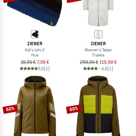
ZIENER
ZIENER
Kid's Ishi-Z
Women's Talasi
Hue
Frakke
19,95 €
7,98 €
299,95 €
119,98 €
5,0
(1)
4,0
(1)
60%
60%