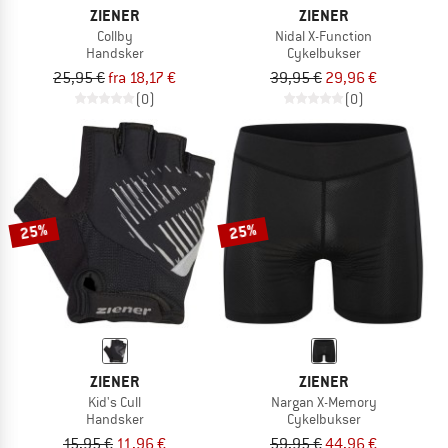
ZIENER
ZIENER
Collby
Nidal X-Function
Handsker
Cykelbukser
25,95 €
fra 18,17 €
39,95 €
29,96 €
(0)
(0)
25%
25%
ZIENER
ZIENER
Kid's Cull
Nargan X-Memory
Handsker
Cykelbukser
15,95 €
11,96 €
59,95 €
44,96 €