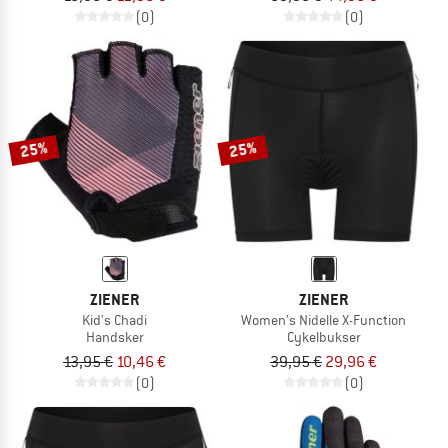
(0)
(0)
25%
25%
ZIENER
ZIENER
Kid's Chadi
Women's Nidelle X-Function
Handsker
Cykelbukser
13,95 €
10,46 €
39,95 €
29,96 €
(0)
(0)