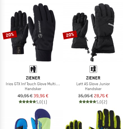
20%
20%
ZIENER
ZIENER
Irios GTX Inf Touch Glove Multisport
Lett AS Glove Junior
Handsker
Handsker
49,95 €
39,96 €
35,95 €
28,76 €
5,0
(1)
5,0
(2)