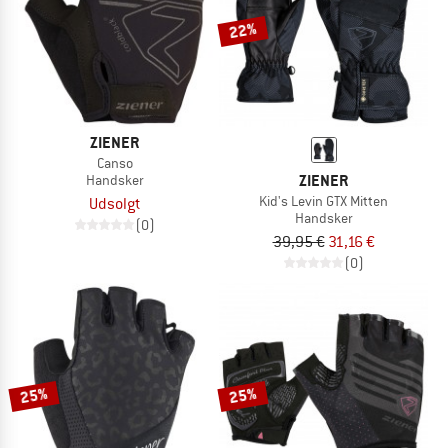
22%
ZIENER
Canso
ZIENER
Handsker
Kid's Levin GTX Mitten
Udsolgt
Handsker
(0)
39,95 €
31,16 €
(0)
25%
25%