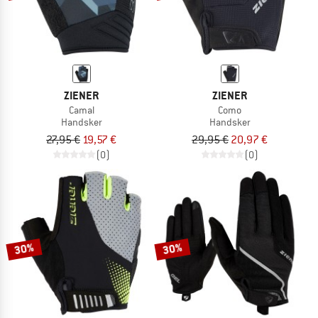
ZIENER
ZIENER
Camal
Como
Handsker
Handsker
27,95 €
19,57 €
29,95 €
20,97 €
(0)
(0)
30%
30%