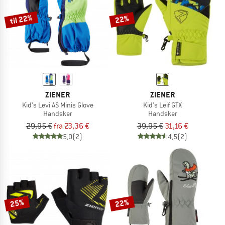
til 22%
22%
ZIENER
ZIENER
Kid's Levi AS Minis Glove
Kid's Leif GTX
Handsker
Handsker
29,95 €
fra 23,36 €
39,95 €
31,16 €
5,0
(2)
4,5
(2)
25%
22%