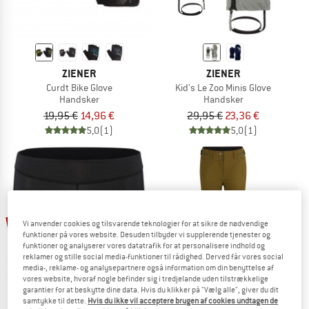
ZIENER
ZIENER
Curdt Bike Glove
Kid's Le Zoo Minis Glove
Handsker
Handsker
19,95 €
14,96 €
29,95 €
23,36 €
5,0
(1)
5,0
(1)
til 60%
25%
Vi anvender cookies og tilsvarende teknologier for at sikre de nødvendige
funktioner på vores website. Desuden tilbyder vi supplerende tjenester og
funktioner og analyserer vores datatrafik for at personalisere indhold og
reklamer og stille social media-funktioner til rådighed. Derved får vores social
media-, reklame- og analysepartnere også information om din benyttelse af
vores website, hvoraf nogle befinder sig i tredjelande uden tilstrækkelige
garantier for at beskytte dine data. Hvis du klikker på "Vælg alle", giver du dit
samtykke til dette.
Hvis du ikke vil acceptere brugen af cookies undtagen de