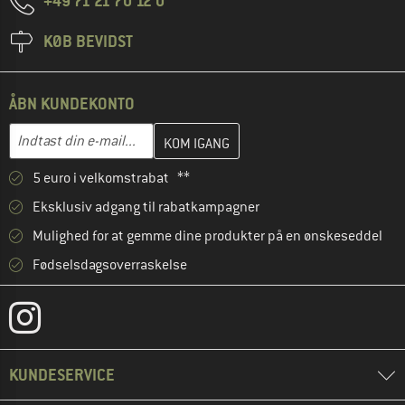
+49 71 21 70 12 0
KØB BEVIDST
ÅBN KUNDEKONTO
Indtast din e-mailadresse her, og opret i næste trin din kundekon
E-mail-adresse
5 euro i velkomstrabat **
Eksklusiv adgang til rabatkampagner
Mulighed for at gemme dine produkter på en ønskeseddel
Fødselsdagsoverraskelse
KUNDESERVICE