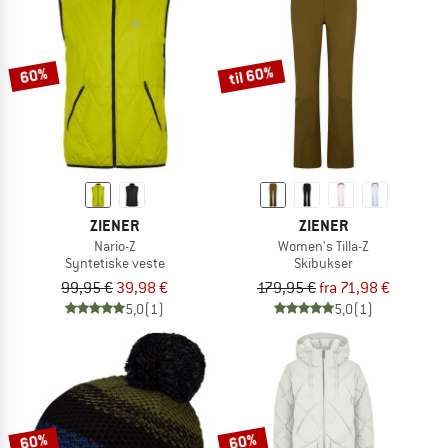
til 60%
60%
ZIENER
ZIENER
Nario-Z
Women's Tilla-Z
Syntetiske veste
Skibukser
99,95 €
39,98 €
179,95 €
fra 71,98 €
5,0
(1)
5,0
(1)
60%
60%