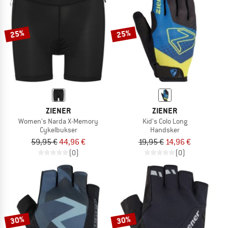
25%
25%
ZIENER
ZIENER
Women's Narda X-Memory
Kid's Colo Long
Cykelbukser
Handsker
59,95 €
44,96 €
19,95 €
14,96 €
(0)
(0)
30%
30%