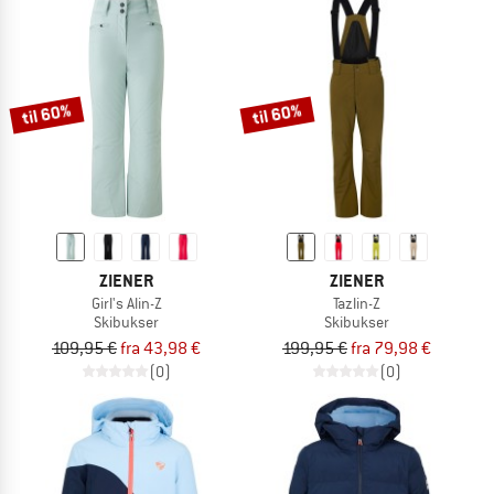
til 60%
til 60%
ZIENER
ZIENER
Girl's Alin-Z
Tazlin-Z
Skibukser
Skibukser
109,95 €
fra 43,98 €
199,95 €
fra 79,98 €
(0)
(0)