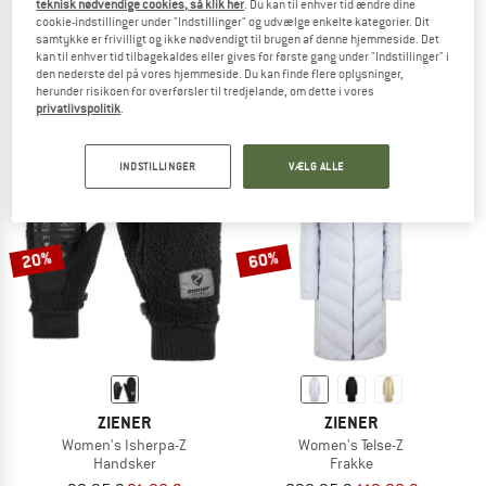
teknisk nødvendige cookies, så klik her
. Du kan til enhver tid ændre dine
cookie-indstillinger under "Indstillinger" og udvælge enkelte kategorier. Dit
ZIENER
ZIENER
samtykke er frivilligt og ikke nødvendigt til brugen af denne hjemmeside. Det
Nefel X-Gel
Women's Talina-Z
kan til enhver tid tilbagekaldes eller gives for første gang under "Indstillinger" i
Cykelbukser
Skibukser
den nederste del på vores hjemmeside. Du kan finde flere oplysninger,
49,95 €
37,46 €
159,95 €
fra 63,98 €
herunder risikoen for overførsler til tredjelande, om dette i vores
privatlivspolitik
.
4,0
(1)
5,0
(1)
INDSTILLINGER
VÆLG ALLE
20%
60%
ZIENER
ZIENER
Women's Isherpa-Z
Women's Telse-Z
Handsker
Frakke