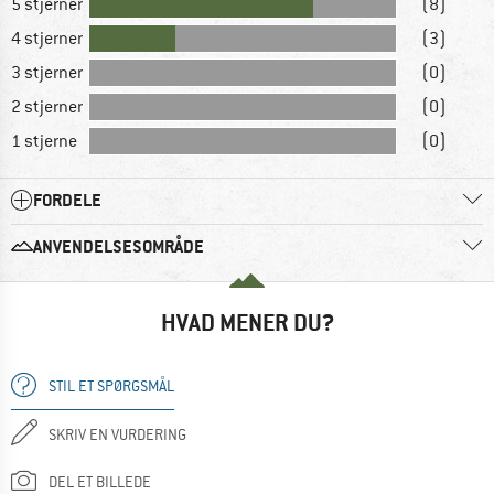
5 stjerner
(8)
4 stjerner
(3)
3 stjerner
(0)
2 stjerner
(0)
1 stjerne
(0)
FORDELE
ANVENDELSESOMRÅDE
HVAD MENER DU?
STIL ET SPØRGSMÅL
SKRIV EN VURDERING
DEL ET BILLEDE