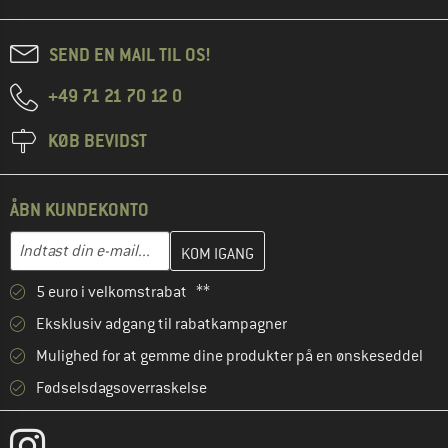
SEND EN MAIL TIL OS!
+49 71 21 70 12 0
KØB BEVIDST
ÅBN KUNDEKONTO
Indtast din e-mailadresse her, og opret i næste trin din kundekon
E-mail-adresse
5 euro i velkomstrabat **
Eksklusiv adgang til rabatkampagner
Mulighed for at gemme dine produkter på en ønskeseddel
Fødselsdagsoverraskelse