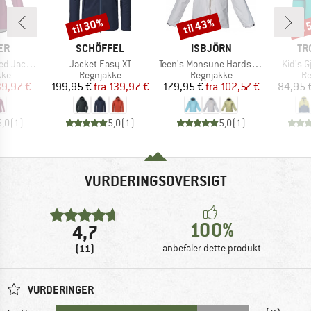
til 30%
til 43%
til
Rabat
Rabat
Raba
E
MÆRKE
MÆRKE
MÆ
ER
SCHÖFFEL
ISBJÖRN
TR
Artikel
Artikel
Artikel
WPM Pocket
Jacket Easy XT
Teen's Monsune Hardshell Jacket
Kid's 
tgruppe
Produktgruppe
Produktgruppe
Pr
kke
Regnjakke
Regnjakke
Re
is
dsat pris
Pris
Nedsat pris
Pris
Nedsat pris
39,97 €
199,95 €
fra
139,97 €
179,95 €
fra
102,57 €
84,95 
5,0
(
1
)
5,0
(
1
)
5,0
(
1
)
VURDERINGSOVERSIGT
100%
4,7
(11)
anbefaler dette produkt
VURDERINGER