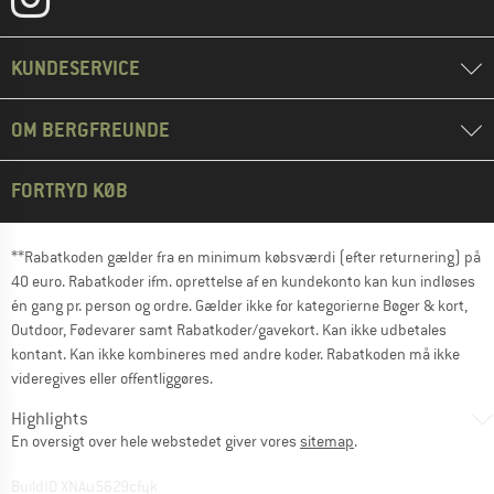
KUNDESERVICE
OM BERGFREUNDE
FORTRYD KØB
**Rabatkoden gælder fra en minimum købsværdi (efter returnering) på
40 euro. Rabatkoder ifm. oprettelse af en kundekonto kan kun indløses
én gang pr. person og ordre. Gælder ikke for kategorierne Bøger & kort,
Outdoor, Fødevarer samt Rabatkoder/gavekort. Kan ikke udbetales
kontant. Kan ikke kombineres med andre koder. Rabatkoden må ikke
videregives eller offentliggøres.
Highlights
En oversigt over hele webstedet giver vores
sitemap
.
BuildID XNAu5629cfyk