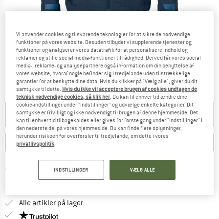
Detaljevisning
Vi anvender cookies og tilsvarende teknologier for at sikre de nødvendige
funktioner på vores website. Desuden tilbyder vi supplerende tjenester og
funktioner og analyserer vores datatrafik for at personalisere indhold og
reklamer og stille social media-funktioner til rådighed. Derved får vores social
media-, reklame- og analysepartnere også information om din benyttelse af
vores website, hvoraf nogle befinder sig i tredjelande uden tilstrækkelige
garantier for at beskytte dine data. Hvis du klikker på "Vælg alle", giver du dit
samtykke til dette.
Hvis du ikke vil acceptere brugen af cookies undtagen de
teknisk nødvendige cookies, så klik her
. Du kan til enhver tid ændre dine
cookie-indstillinger under "Indstillinger" og udvælge enkelte kategorier. Dit
samtykke er frivilligt og ikke nødvendigt til brugen af denne hjemmeside. Det
PRODUKTET KAN IKKE LÆNGERE LEVERES
kan til enhver tid tilbagekaldes eller gives for første gang under "Indstillinger" i
den nederste del på vores hjemmeside. Du kan finde flere oplysninger,
herunder risikoen for overførsler til tredjelande, om dette i vores
HUSKE
SAMMENLIGNE
privatlivspolitik
.
Find oplysninger om forsendelse her! Åb
Portofri fra 69 € (DK)
INDSTILLINGER
VÆLG ALLE
Gå til returretten her Åbnes i en infoboks
100 dages returret
> 4.000.000 tilfredse kunder
Alle artikler på lager
Vi er Trustpilot-certificeret - oplysningerne får du