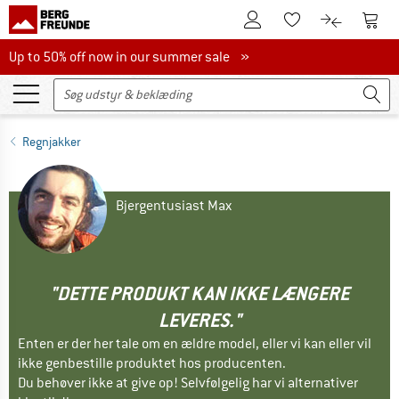
Til kundekontoen
Til 
Til huskesedlen.
Til produk
Up to 50% off now in our summer sale
Up to 50% off now in our summer sale »
Regnjakker
Bjergentusiast Max
"DETTE PRODUKT KAN IKKE LÆNGERE
LEVERES."
Enten er der her tale om en ældre model, eller vi kan eller vil
ikke genbestille produktet hos producenten.
Du behøver ikke at give op! Selvfølgelig har vi alternativer