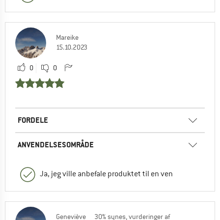
Mareike
15.10.2023
0
0
FORDELE
ANVENDELSESOMRÅDE
Ja, jeg ville anbefale produktet til en ven
Geneviève
30% synes, vurderinger af