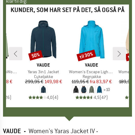
klar til dig:
KUNDER, SOM HAR SET PÅ DET, SÅ OGSÅ PÅ
til 30%
til
50%
Rabat
Rabat
Raba
KE
C
MÆRKE
VAUDE
MÆRKE
VAUDE
aSt. III Jacket
Artikel
Yaras 3in1 Jacket
Artikel
Women's Escape Light Jacket
Artikel
Women's 
gruppe
kke
Produktgruppe
Cykeljakke
Produktgruppe
Regnjakke
Pr
Re
is
dsat pris
9,98 €
299,95 €
Pris
Nedsat pris
149,98 €
119,95 €
fra
Pris
Nedsat pris
83,97 €
189,95 
+
10
,4
(
26
)
4,0
(
4
)
4,5
(
47
)
VAUDE
-
Women's Yaras Jacket IV -