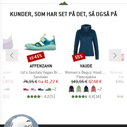
KUNDER, SOM HAR SET PÅ DET, SÅ OGSÅ PÅ
til 45%
55%
50
Rabat
Rabat
Raba
KE
MÆRKE
MÆRKE
A
AFFENZAHN
VAUDE
Artikel
Artikel
Artikel
 Junior
Kid's Sandals Vegan Breezy
Women's Beguz Hoody Jacket
Women's MerinoTerr
gruppe
Produktgruppe
Produktgruppe
Prod
sko
Sandaler
Fleecejakke
Træn
is
dsat pris
Pris
Nedsat pris
Pris
Nedsat pris
55,97 €
74,95 €
fra
41,22 €
149,95 €
67,48 €
139,9
+
2
+
2
5,0
(
1
)
4,2
(
5
)
4,4
(
14
)