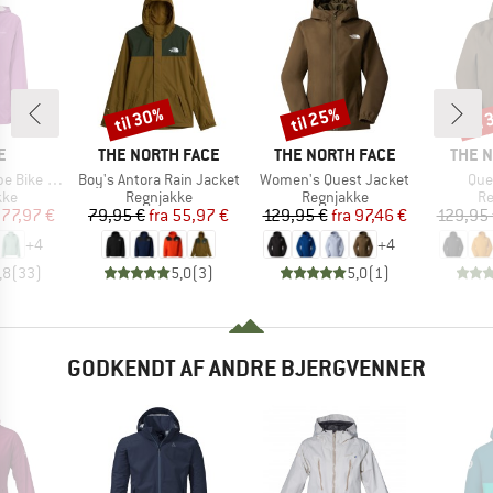
til 30%
til 25%
til
Rabat
Rabat
Raba
KE
MÆRKE
MÆRKE
MÆRK
E
THE NORTH FACE
THE NORTH FACE
THE 
Artikel
Artikel
Arti
ight Jacket
Boy's Antora Rain Jacket
Women's Quest Jacket
Que
tgruppe
Produktgruppe
Produktgruppe
Pr
kke
Regnjakke
Regnjakke
Re
is
dsat pris
Pris
Nedsat pris
Pris
Nedsat pris
77,97 €
79,95 €
fra
55,97 €
129,95 €
fra
97,46 €
129,95
+
4
+
4
,8
(
33
)
5,0
(
3
)
5,0
(
1
)
GODKENDT AF ANDRE BJERGVENNER