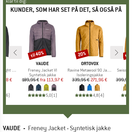
klar til dig:
KUNDER, SOM HAR SET PÅ DET, SÅ OGSÅ PÅ
til 40%
til
20%
Rabat
Rabat
Raba
KE
E
MÆRKE
VAUDE
MÆRKE
ORTOVOX
M
O
ht Jacket
Artikel
Freney Jacket VI
Artikel
Ravine Metawool 90 Jacket
Artikel
Swisswoo
tgruppe
kke
Produktgruppe
Syntetisk jakke
Produktgruppe
Isoleringsjakke
Pr
Vi
is
dsat pris
9,98 €
189,95 €
fra
Pris
Nedsat pris
113,97 €
339,95 €
Pris
Nedsat pris
271,96 €
399,95 
5,0
(
6
)
5,0
(
1
)
4,8
(
4
)
VAUDE
-
Freney Jacket - Syntetisk jakke