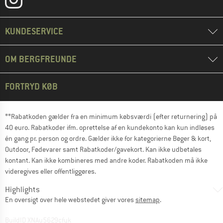
KUNDESERVICE
OM BERGFREUNDE
FORTRYD KØB
**Rabatkoden gælder fra en minimum købsværdi (efter returnering) på
40 euro. Rabatkoder ifm. oprettelse af en kundekonto kan kun indløses
én gang pr. person og ordre. Gælder ikke for kategorierne Bøger & kort,
Outdoor, Fødevarer samt Rabatkoder/gavekort. Kan ikke udbetales
kontant. Kan ikke kombineres med andre koder. Rabatkoden må ikke
videregives eller offentliggøres.
Highlights
En oversigt over hele webstedet giver vores
sitemap
.
BuildID XNAu5629cfyk