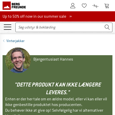
Til kundekontoen
Til 
Til huskesedlen.
Til produk
Up to 50% off now in our summer sale
Up to 50% off now in our summer sale »
Vinterjakker
Bjergentusiast Hannes
"DETTE PRODUKT KAN IKKE LÆNGERE
LEVERES."
Enten er der her tale om en ældre model, eller vi kan eller vil
ikke genbestille produktet hos producenten.
Du behøver ikke at give op! Selvfølgelig har vi alternativer