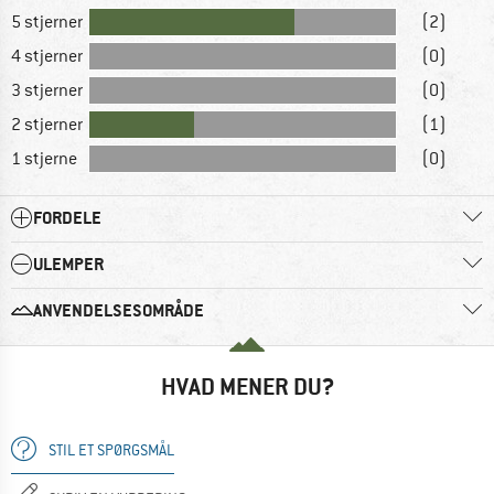
5 stjerner
(2)
4 stjerner
(0)
3 stjerner
(0)
2 stjerner
(1)
1 stjerne
(0)
FORDELE
ULEMPER
ANVENDELSESOMRÅDE
HVAD MENER DU?
STIL ET SPØRGSMÅL