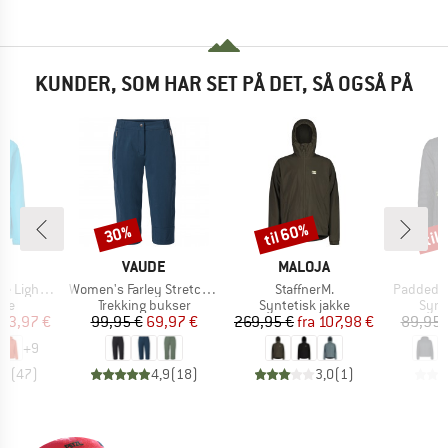
KUNDER, SOM HAR SET PÅ DET, SÅ OGSÅ PÅ
til 60%
til
30%
Rabat
Rabat
Raba
KE
MÆRKE
MÆRKE
E
VAUDE
MALOJA
Artikel
Artikel
Artikel
ht Jacket
Women's Farley Stretch Capri III
StaffnerM.
Padded J
tgruppe
Produktgruppe
Produktgruppe
Prod
kke
Trekking bukser
Syntetisk jakke
Synt
is
dsat pris
Pris
Nedsat pris
Pris
Nedsat pris
83,97 €
99,95 €
69,97 €
269,95 €
fra
107,98 €
89,95 
+
9
,5
(
47
)
4,9
(
18
)
3,0
(
1
)