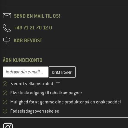
SEND EN MAIL TIL OS!
+49 71 21 70 12 0
KØB BEVIDST
ÅBN KUNDEKONTO
Indtast din e-mailadresse her, og opret i næste trin din kundekon
E-mail-adresse
5 euro i velkomstrabat **
Eksklusiv adgang til rabatkampagner
Mulighed for at gemme dine produkter på en ønskeseddel
Fødselsdagsoverraskelse