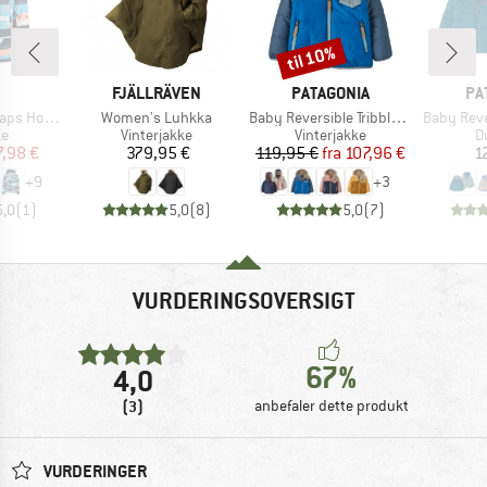
til 10%
Rabat
KE
MÆRKE
MÆRKE
MÆ
FJÄLLRÄVEN
PATAGONIA
PA
Artikel
Artikel
Artikel
Hood Twill
Women's Luhkka
Baby Reversible Tribbles Hoody
Baby Reversible
ktgruppe
Produktgruppe
Produktgruppe
P
ke
Vinterjakke
Vinterjakke
D
is
dsat pris
Pris
Pris
Nedsat pris
7,98 €
379,95 €
119,95 €
fra
107,96 €
1
+
9
+
3
5,0
(
1
)
5,0
(
8
)
5,0
(
7
)
VURDERINGSOVERSIGT
67%
4,0
(3)
anbefaler dette produkt
VURDERINGER