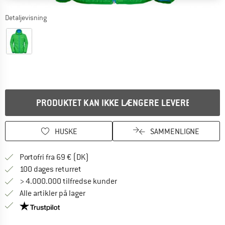
Detaljevisning
PRODUKTET KAN IKKE LÆNGERE LEVERES
HUSKE
SAMMENLIGNE
Find oplysninger om forsendelse her! Åb
Portofri fra 69 € (DK)
Gå til returretten her Åbnes i en infoboks
100 dages returret
> 4.000.000 tilfredse kunder
Alle artikler på lager
Vi er Trustpilot-certificeret - oplysningerne får du