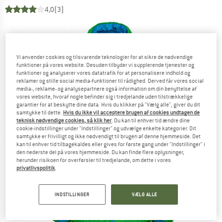
4,0
(3)
Vi anvender cookies og tilsvarende teknologier for at sikre de nødvendige
funktioner på vores website. Desuden tilbyder vi supplerende tjenester og
funktioner og analyserer vores datatrafik for at personalisere indhold og
reklamer og stille social media-funktioner til rådighed. Derved får vores social
media-, reklame- og analysepartnere også information om din benyttelse af
vores website, hvoraf nogle befinder sig i tredjelande uden tilstrækkelige
garantier for at beskytte dine data. Hvis du klikker på "Vælg alle", giver du dit
samtykke til dette.
Hvis du ikke vil acceptere brugen af cookies undtagen de
teknisk nødvendige cookies, så klik her
. Du kan til enhver tid ændre dine
cookie-indstillinger under "Indstillinger" og udvælge enkelte kategorier. Dit
samtykke er frivilligt og ikke nødvendigt til brugen af denne hjemmeside. Det
kan til enhver tid tilbagekaldes eller gives for første gang under "Indstillinger" i
den nederste del på vores hjemmeside. Du kan finde flere oplysninger,
herunder risikoen for overførsler til tredjelande, om dette i vores
privatlivspolitik
.
INDSTILLINGER
VÆLG ALLE