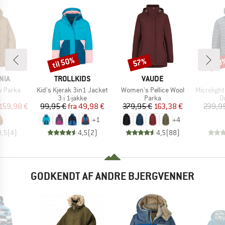
til 50%
57%
30
Rabat
Rabat
Raba
MÆRKE
MÆRKE
NIA
TROLLKIDS
VAUDE
Artikel
Artikel
Artikel
 Parka
Kid's Kjerak 3in1 Jacket
Women's Pellice Wool
Microlight Alpi
uktgruppe
Produktgruppe
Produktgruppe
P
a
3 i 1-jakke
Parka
D
is
dsat pris
Pris
Nedsat pris
Pris
Nedsat pris
159,98 €
99,95 €
fra
49,98 €
379,95 €
163,38 €
239,9
+
1
+
4
3,5
(
4
)
4,5
(
2
)
4,5
(
88
)
GODKENDT AF ANDRE BJERGVENNER