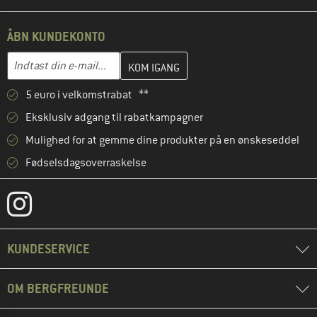
ÅBN KUNDEKONTO
Indtast din e-mailadresse her, og opret i næste trin din kundekon
E-mail-adresse
5 euro i velkomstrabat **
Eksklusiv adgang til rabatkampagner
Mulighed for at gemme dine produkter på en ønskeseddel
Fødselsdagsoverraskelse
KUNDESERVICE
OM BERGFREUNDE