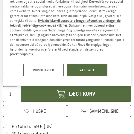
reklamer og stille social media-funktioner til rådighed. Derved får vores social
media-, reklame- og analysepartnere også information om din benyttelse af
Farve:
Navy
vores website, hvoraf nogle befinder sig i tredjelande uden tilstrækkelige
garantier for at beskytte dine data. Hvis du klikker på "Vælg alle", giver du dit
samtykke til dette.
Hvis du ikke vil acceptere brugen af cookies undtagen de
teknisk nødvendige cookies, så klik her
. Du kan til enhver tid ændre dine
Vælg en størrelse:
cookie-indstillinger under "Indstillinger" og udvælge enkelte kategorier. Dit
samtykke er frivilligt og ikke nødvendigt til brugen af denne hjemmeside. Det
EU
98
EU
104
EU
110
EU
116
EU
122
EU
128
kan til enhver tid tilbagekaldes eller gives for første gang under "Indstillinger" i
den nederste del på vores hjemmeside. Du kan finde flere oplysninger,
herunder risikoen for overførsler til tredjelande, om dette i vores
EU
140
EU
152
EU
164
EU
176
privatlivspolitik
.
Størrelsestabel
INDSTILLINGER
VÆLG ALLE
Linket åbnes i en infoboks og indeholder he
Leveringstid: 4-6 arbejdsdage
Antal:
LÆG I KURV
HUSKE
SAMMENLIGNE
Find oplysninger om forsendelse her! Åb
Portofri fra 69 € (DK)
Gå til returretten her Åbnes i en infoboks
100 dages returret