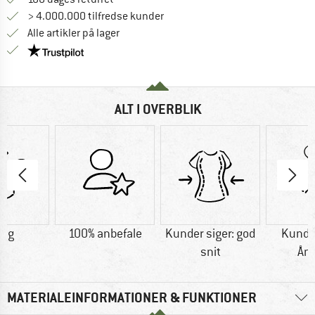
> 4.000.000 tilfredse kunder
Alle artikler på lager
Vi er Trustpilot-certificeret - oplysningerne får du
ALT I OVERBLIK
0 g
100% anbefale
Kunder siger: god
Kunder
snit
Ån
MATERIALEINFORMATIONER & FUNKTIONER