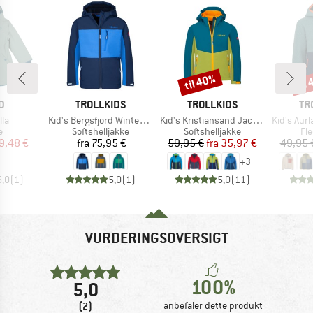
til 40%
til
Rabat
Raba
KE
MÆRKE
MÆRKE
MÆ
D
TROLLKIDS
TROLLKIDS
TR
Artikel
Artikel
Artikel
lla
Kid's Bergsfjord Winter Softshell Jacket
Kid's Kristiansand Jacket
Kid's Aurla
ktgruppe
Produktgruppe
Produktgruppe
Pr
e
Softshelljakke
Softshelljakke
Fl
is
dsat pris
Pris
Pris
Nedsat pris
9,48 €
fra
75,95 €
59,95 €
fra
35,97 €
49,95 
+
3
5,0
(
1
)
5,0
(
1
)
5,0
(
11
)
VURDERINGSOVERSIGT
100%
5,0
(2)
anbefaler dette produkt