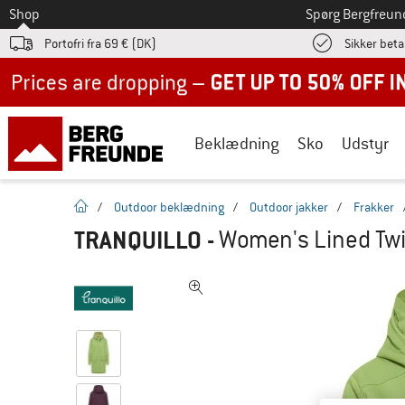
Til
Shop
Spørg Bergfreun
Portofri fra 69 € (DK)
Sikker beta
Up to 50% off now in our summer sale
Beklædning
Sko
Udstyr
Hjemmeside
/
Outdoor beklædning
/
Outdoor jakker
/
Frakker
TRANQUILLO
-
Women's Lined Twil