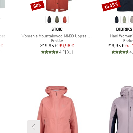
til 45%
60%
Rabat
Rabat
1
MÆRKE
MÆRKE
STOIC
DIDRIK
Artikel
Artikel
oat
Women's Mountainwool MMXX UppsalaSt. Oversized Coat
Hani Women'
uppe
Produktgruppe
Prod
Frakke
Park
 pris
Pris
Nedsat pris
Pr
Ne
 €
249,95 €
99,98 €
219,95 €
fra
)
4,7
(
31
)
4