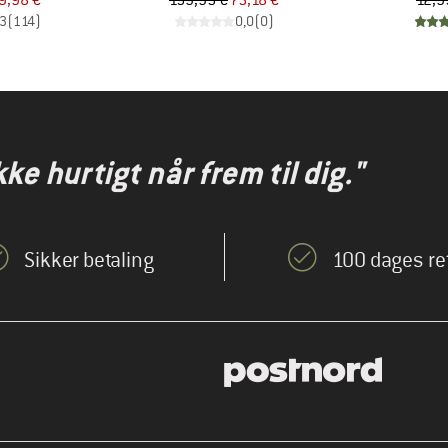
9,98 €
159,95 €
75,18 €
12,9
,3
(
114
)
0,0
(
0
)
kke hurtigt når frem til dig."
Sikker betaling
100 dages re