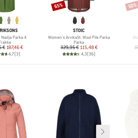
65%
50%
Rabat
Rabat
RKE
MÆRKE
RIKSONS
STOIC
Artikel
Art
Nadja Parka 4
Women's ArvikaSt. Wool Pile Parka
Wo
Produktgruppe
Produktgruppe
Frakke
Parka
Pris
Nedsat pris
Pris
Nedsat pris
5 €
187,46 €
329,95 €
115,48 €
2
4,7
(
3
)
4,3
(
36
)