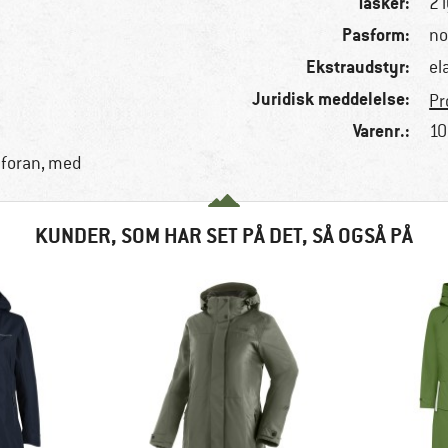
Tasker:
2 
Pasform:
no
Ekstraudstyr:
el
Juridisk meddelelse:
Pr
Varenr.:
10
foran, med
KUNDER, SOM HAR SET PÅ DET, SÅ OGSÅ PÅ