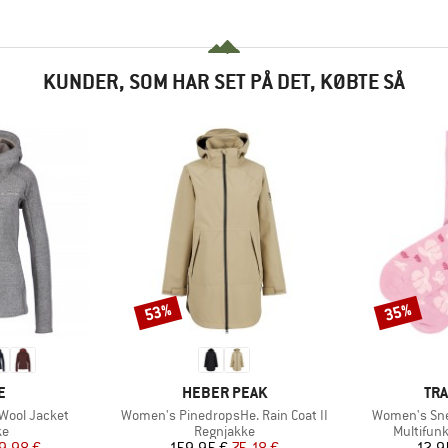
KUNDER, SOM HAR SET PÅ DET, KØBTE SÅ
53%
35%
Rabat
Rabat
KE
MÆRKE
MÆ
E
HEBER PEAK
TRA
Artikel
Artikel
Wool Jacket
Women's PinedropsHe. Rain Coat II
Women's Sne
tgruppe
Produktgruppe
Produktg
ke
Regnjakke
Multifunk
is
dsat pris
Pris
Nedsat pris