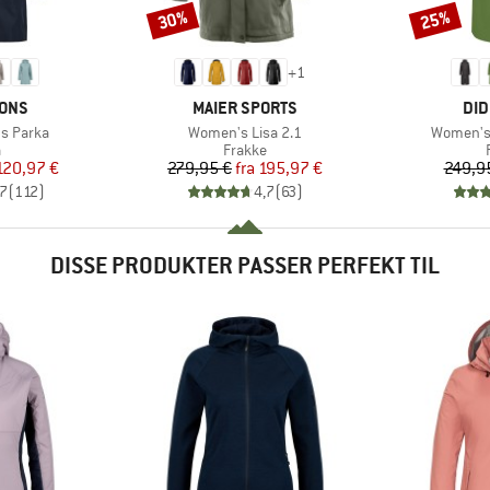
30%
25%
Rabat
Rabat
+
1
MÆRKE
MÆ
SONS
MAIER SPORTS
DID
Artikel
Artikel
s Parka
Women's Lisa 2.1
Women's 
uktgruppe
Produktgruppe
a
Frakke
is
dsat pris
Pris
Nedsat pris
120,97 €
279,95 €
fra
195,97 €
249,9
,7
(
112
)
4,7
(
63
)
DISSE PRODUKTER PASSER PERFEKT TIL