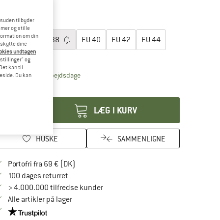
60%
esuden tilbyder
lg en størrelse:
mer og stille
formation om din
EU
36
EU
38
EU
40
EU
42
EU
44
eskytte dine
ookies undtagen
tørrelsestabel
stillinger" og
et kan til
Linket åbnes i en infoboks og indeholder henvis
veringstid: 4-6 arbejdsdage
meside. Du kan
tal:
LÆG I KURV
HUSKE
SAMMENLIGNE
Find oplysninger om forsendelse her! Åbnes
Portofri fra 69 € (DK)
Gå til returretten her Åbnes i en infoboks
100 dages returret
> 4.000.000 tilfredse kunder
Alle artikler på lager
Vi er Trustpilot-certificeret - oplysningerne får du her