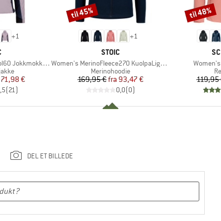
til 45%
til 48%
Rabat
Rabat
+
1
+
1
KE
MÆRKE
MÆ
C
STOIC
SC
Artikel
Artikel
okkSt. Hybrid Hoody
Women's MerinoFleece270 KuolpaLightSt. Zip Hoody
Women's
ruppe
Produktgruppe
Pr
jakke
Merinohoodie
Re
is
dsat pris
Pris
Nedsat pris
71,98 €
169,95 €
fra
93,47 €
119,95
,5
(
21
)
0,0
(
0
)
DEL ET BILLEDE