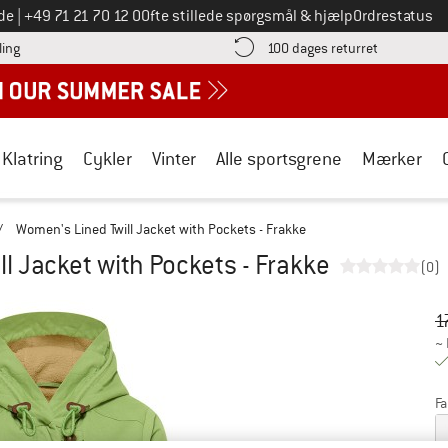
Ring til os på
de
|
+49 71 21 70 12 0
Ofte stillede spørgsmål & hjælp
Ordrestatus
Find betalingsoplysningerne her! Åbnes i en infoboks
Gå til retur
ling
100 dages returret
Klatring
Cykler
Vinter
Alle sportsgrene
Mærker
/
Women's Lined Twill Jacket with Pockets - Frakke
l Jacket with Pockets - Frakke
(0)
Or
Pr
1
~
Fa