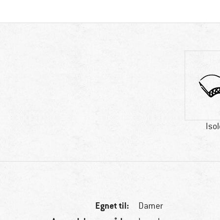
Isol
Egnet til:
Damer