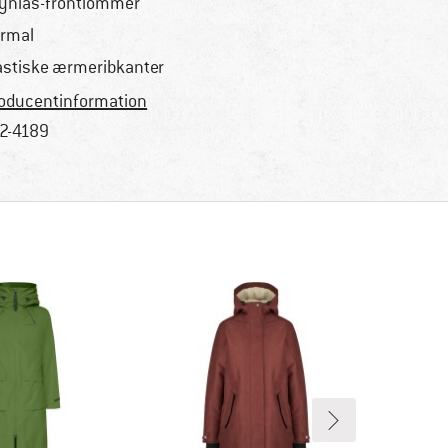
lynlås-frontlommer
rmal
astiske ærmeribkanter
oducentinformation
2-4189