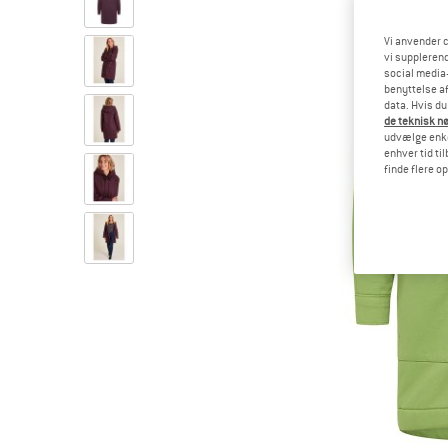
Vi anvender c
vi supplerend
social media-
benyttelse af
data. Hvis du
de teknisk nø
udvælge enkel
enhver tid ti
finde flere o