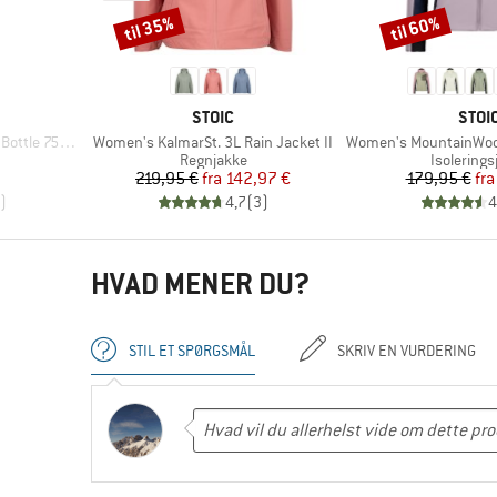
til 35%
til 60%
Rabat
Rabat
MÆRKE
MÆR
STOIC
STOI
Artikel
Artikel
ttle 750ml
Women's KalmarSt. 3L Rain Jacket II
Women's MountainWool60 Jokkm
e
Produktgruppe
Produktg
Regnjakke
Isolerings
 pris
Pris
Nedsat pris
Pr
Ne
219,95 €
fra
142,97 €
179,95 €
fra
)
4,7
(
3
)
4
HVAD MENER DU?
STIL ET SPØRGSMÅL
SKRIV EN VURDERING