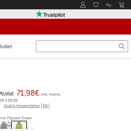
Til kundekontoen
Til 
Til huskesedlen.
Til produk
retten her Åbnes i en infoboks
Vi er Trustpilot-certificeret - oplysning
Outlet
71,98
€
iginal pris :
is:
79,95
€
inkl. moms.
KR
538,09
Danmark. Oplysninger om forsendelsesom
Gratis forsendelse
(DK)
rve:
Piquant Green