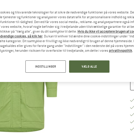
ookies og tilsvarende teknologier for at sikre de nødvendige funktioner på vores website. D
Væ
e tjenester og funktioner og analyserer vores datatrafik for at personalisere indhold og rekla
funktioner til rådighed. Derved får vores social media-, reklame- og analysepartnere også in
 vores website, hvoraf nogle befinder sig i tredjelande uden tilstrækkelige garantier for at b
 klikker på "Vælg alle", giver du dit samtykke til dette.
Hvis du ikke vil acceptere brugen af c
S
dvendige cookies, så klik her
. Du kan til enhver tid ændre dine cookie-indstillinger under "Ind
te kategorier. Dit samtykke er frivilligt og ikke nødvendigt til brugen af denne hjemmeside. D
Le
lbagekaldes eller gives for første gang under "Indstillinger" i den nederste del på vores hjem
plysninger, herunder risikoen for overførsler til tredjelande, om dette i vores
privatlivspolitik
.
An
INDSTILLINGER
VÆLG ALLE