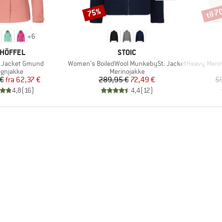
til 
75%
Rabat
Rabat
+
6
RKE
MÆRKE
HÖFFEL
STOIC
Artikel
Artikel
 Jacket Gmund
Women's BoiledWool MunkebySt. Jacket
Heavy Merino
oduktgruppe
Produktgruppe
gnjakke
Merinojakke
Pris
Nedsat pris
Pris
Nedsat pris
 €
fra
62,37 €
289,95 €
72,49 €
5
4,8
(
16
)
4,4
(
12
)