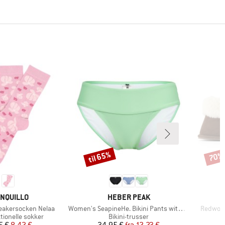
til 65%
70%
Rabat
Rabat
RKE
MÆRKE
NQUILLO
HEBER PEAK
Artikel
Artikel
akersocken Nelaa
Women's SeapineHe. Bikini Pants with Waistband
Redwood
ruppe
Produktgruppe
tionelle sokker
Bikini-trusser
Pris
Nedsat pris
Pris
Nedsat pris