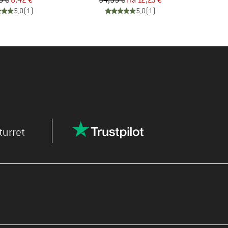
5 €
8,42 €
34,95 €
fra
12,23 €
5,0
(
1
)
5,0
(
1
)
turret