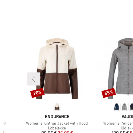
70%
55%
Rabat
Rabat
MÆRKE
MÆR
ENDURANCE
VAUD
Artikel
Artikel
ight
Women's Kinthar Jacket with Hood
Women's Pellice 
uppe
Produktgruppe
Produk
Løbejakke
Uldjak
 pris
Pris
Nedsat pris
Pr
Ne