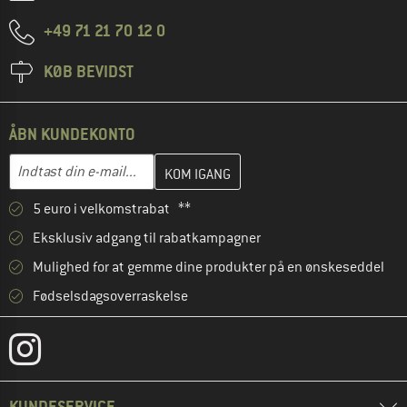
+49 71 21 70 12 0
KØB BEVIDST
ÅBN KUNDEKONTO
Indtast din e-mailadresse her, og opret i næste trin din kundekon
E-mail-adresse
5 euro i velkomstrabat **
Eksklusiv adgang til rabatkampagner
Mulighed for at gemme dine produkter på en ønskeseddel
Fødselsdagsoverraskelse
KUNDESERVICE