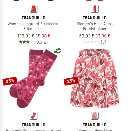
TRANQUILLO
TRANQUILLO
Women's Jaquard-Strickjacke
Women's Hose Aidaa
Fritidsjakke
Fritidsbukser
139,95 €
55,98 €
79,95 €
59,96 €
3,0
(2)
(0)
35%
25%
TRANQUILLO
TRANQUILLO
Women's Sneakersocken Metee
Women's Hose Leaa