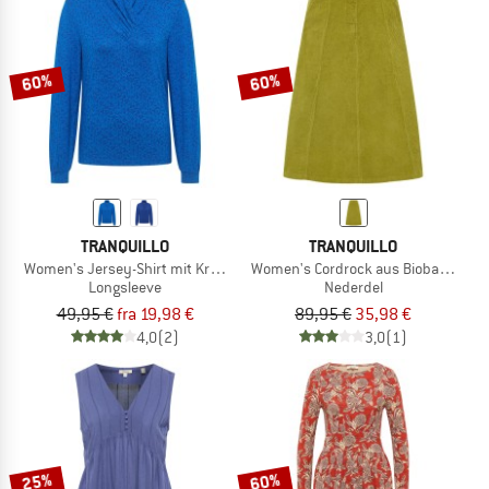
60%
60%
TRANQUILLO
TRANQUILLO
Women's Jersey-Shirt mit Kragen
Women's Cordrock aus Biobaumwoll
Longsleeve
Nederdel
49,95 €
fra 19,98 €
89,95 €
35,98 €
4,0
(2)
3,0
(1)
25%
60%