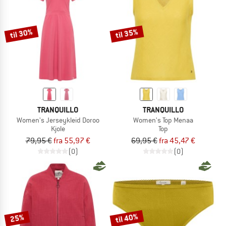
til 30%
til 35%
TRANQUILLO
TRANQUILLO
Women's Jerseykleid Doroo
Women's Top Menaa
Kjole
Top
79,95 €
fra 55,97 €
69,95 €
fra 45,47 €
(0)
(0)
til 40%
25%