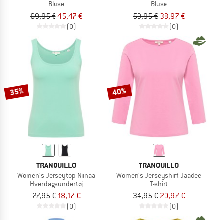
Bluse
Bluse
69,95 €
45,47 €
59,95 €
38,97 €
(0)
(0)
35%
40%
TRANQUILLO
TRANQUILLO
Women's Jerseytop Niinaa
Women's Jerseyshirt Jaadee
Hverdagsundertøj
T-shirt
27,95 €
18,17 €
34,95 €
20,97 €
(0)
(0)