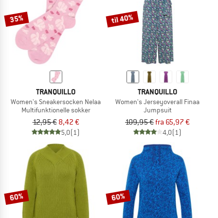
til 40%
35%
TRANQUILLO
TRANQUILLO
Women's Sneakersocken Nelaa
Women's Jerseyoverall Finaa
Multifunktionelle sokker
Jumpsuit
12,95 €
8,42 €
109,95 €
fra 65,97 €
5,0
(1)
4,0
(1)
60%
60%