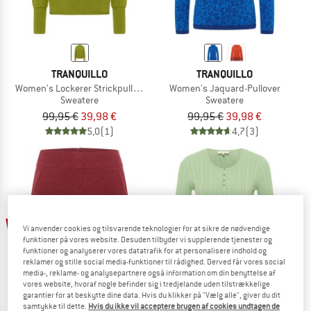
TRANQUILLO
TRANQUILLO
Women's Lockerer Strickpullover
Women's Jaquard-Pullover
Sweatere
Sweatere
99,95 €
39,98 €
99,95 €
39,98 €
5,0
(1)
4,7
(3)
60%
60%
Vi anvender cookies og tilsvarende teknologier for at sikre de nødvendige
funktioner på vores website. Desuden tilbyder vi supplerende tjenester og
funktioner og analyserer vores datatrafik for at personalisere indhold og
reklamer og stille social media-funktioner til rådighed. Derved får vores social
media-, reklame- og analysepartnere også information om din benyttelse af
vores website, hvoraf nogle befinder sig i tredjelande uden tilstrækkelige
garantier for at beskytte dine data. Hvis du klikker på "Vælg alle", giver du dit
samtykke til dette.
Hvis du ikke vil acceptere brugen af cookies undtagen de