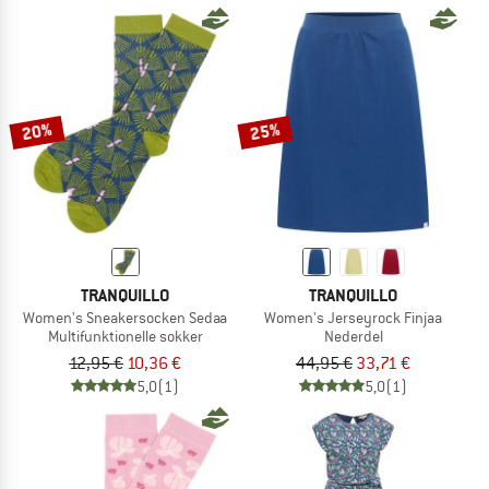
20%
25%
TRANQUILLO
TRANQUILLO
Women's Sneakersocken Sedaa
Women's Jerseyrock Finjaa
Multifunktionelle sokker
Nederdel
12,95 €
10,36 €
44,95 €
33,71 €
5,0
(1)
5,0
(1)