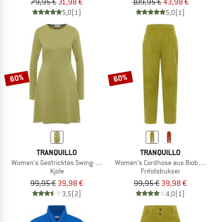
79,95 €
31,98 €
109,95 €
43,98 €
5,0
(1)
5,0
(1)
60%
60%
TRANQUILLO
TRANQUILLO
Women's Gestricktes Swing-Kleid im Retro-Look
Women's Cordhose aus Biobaumwol
Kjole
Fritidsbukser
99,95 €
39,98 €
99,95 €
39,98 €
3,5
(2)
4,0
(1)