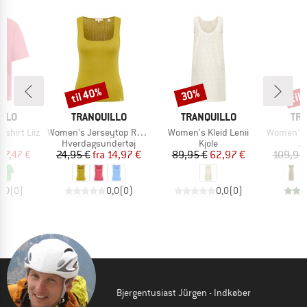
til 40%
til
30%
Rabat
Rabat
Raba
MÆRKE
MÆRKE
MÆ
ILLO
TRANQUILLO
TRANQUILLO
TRA
Artikel
Artikel
Artikel
shirt Liiz
Women's Jerseytop Rosaa
Women's Kleid Lenii
Women's Jers
ktgruppe
Produktgruppe
Produktgruppe
Pr
t
Hverdagsundertøj
Kjole
J
is
dsat pris
Pris
Nedsat pris
Pris
Nedsat pris
27,47 €
24,95 €
fra
14,97 €
89,95 €
62,97 €
109,95
0,0
(
0
)
0,0
(
0
)
0,0
(
0
)
Bjergentusiast Jürgen - Indkøber