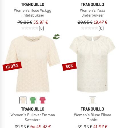
TRANQUILLO
TRANQUILLO
Women's Hose Vickyy
Women's Puaa
Fritidsbukser
Underbukser
79,95 €
55,97 €
29,95 €
19,47 €
(0)
(0)
til 35%
30%
TRANQUILLO
TRANQUILLO
Women's Pullover Emmaa
Women's Bluse Elinaa
Sweatere
T-shirt
69,95 €
fra 45,47 €
59,95 €
41,97 €