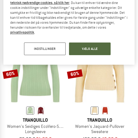
teknisk nødvendige cookies, så klik her
. Du kan til enhver tid ændre dine
TRANQUILLO
TRANQUILLO
cookie-indstillinger under "Indstillinger" og udvælge enkelte kategorier. Dit
samtykke er frivilligt og ikke nødvendigt til brugen af denne hjemmeside. Det
Women's Walkrock aus Reiner Wolle
Women's Seidiges EcoVero-Shirt
kan til enhver tid tilbagekaldes eller gives for første gang under "Indstillinger" i
Nederdel
Longsleeve
den nederste del på vores hjemmeside. Du kan finde flere oplysninger,
149,95 €
59,98 €
79,95 €
31,98 €
herunder risikoen for overførsler til tredjelande, om dette i vores
5,0
(1)
5,0
(1)
privatlivspolitik
.
INDSTILLINGER
VÆLG ALLE
60%
60%
TRANQUILLO
TRANQUILLO
Women's Seidiges EcoVero-Shirt Round Neck
Women's Jaquard-Pullover
Longsleeve
Sweatere