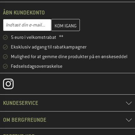
ÅBN KUNDEKONTO
Indtast din e-mailadresse her, og opret i næste trin din kundekon
E-mail-adresse
5 euro i velkomstrabat **
Eksklusiv adgang til rabatkampagner
Mulighed for at gemme dine produkter på en ønskeseddel
Fødselsdagsoverraskelse
KUNDESERVICE
OM BERGFREUNDE