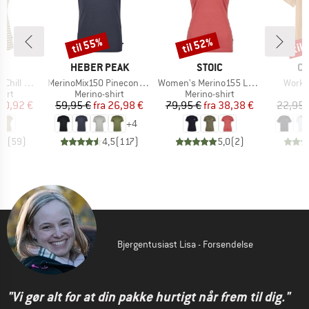
til 55%
til 52%
til
Rabat
Rabat
Raba
KE
MÆRKE
MÆRKE
M
C
HEBER PEAK
STOIC
CA
Artikel
Artikel
Artikel
 Loose Tee St
MerinoMix150 PineconeHe. II T-Shirt
Women's Merino155 LaholmSt. T-Shirt Daisy Flower
Workw
gruppe
Produktgruppe
Produktgruppe
hirt
Merino-shirt
Merino-shirt
is
dsat pris
Pris
Nedsat pris
Pris
Nedsat pris
40,92 €
59,95 €
fra
26,98 €
79,95 €
fra
38,38 €
22,95 
+
4
,6
(
59
)
4,5
(
117
)
5,0
(
2
)
Bjergentusiast Lisa - Forsendelse
"Vi gør alt for at din pakke hurtigt når frem til dig."