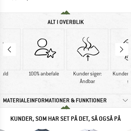
ALT I OVERBLIK
uld
100% anbefale
Kunder siger:
Kunder s
Åndbar
s
MATERIALEINFORMATIONER & FUNKTIONER
KUNDER, SOM HAR SET PÅ DET, SÅ OGSÅ PÅ