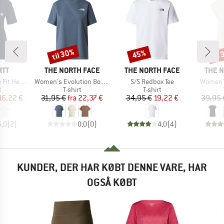
til 30%
til
45%
Rabat
Rabat
Raba
MÆRKE
MÆRKE
MÆRK
RTT
THE NORTH FACE
THE NORTH FACE
THE 
Artikel
Artikel
Artikel
S Pocket Cotton
Women's Evolution Box Relaxed Short Sleeve
S/S Redbox Tee
Women's
ktgruppe
Produktgruppe
Produktgruppe
t
T-shirt
T-shirt
is
dsat pris
Pris
Nedsat pris
Pris
Nedsat pris
16,22 €
31,95 €
fra
22,37 €
34,95 €
19,22 €
39,95 
5,0
(
2
)
0,0
(
0
)
4,0
(
4
)
KUNDER, DER HAR KØBT DENNE VARE, HAR
OGSÅ KØBT