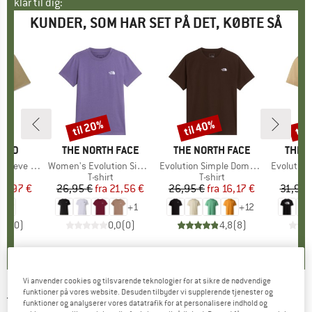
klar til dig:
KUNDER, SOM HAR SET PÅ DET, KØBTE SÅ
til 20%
til 40%
til
Rabat
Rabat
Raba
LAND
MÆRKE
THE NORTH FACE
MÆRKE
THE NORTH FACE
MÆR
THE 
eeve Tee
Artikel
Women's Evolution Simple Dome Short Sleeve
Artikel
Evolution Simple Dome Short Sleeve
Artikel
Evolution Half
uktgruppe
t
Produktgruppe
T-shirt
Produktgruppe
T-shirt
is
dsat pris
17,97 €
26,95 €
fra
Pris
Nedsat pris
21,56 €
26,95 €
fra
Pris
Nedsat pris
16,17 €
31,95 
+
1
+
12
0,0
(
0
)
0,0
(
0
)
4,8
(
8
)
Vi anvender cookies og tilsvarende teknologier for at sikre de nødvendige
funktioner på vores website. Desuden tilbyder vi supplerende tjenester og
THE NORTH FACE
-
Women's S/S Essential
funktioner og analyserer vores datatrafik for at personalisere indhold og