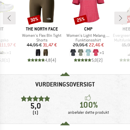
30%
25%
55
Rabat
Rabat
Raba
E
MÆRKE
MÆRKE
MÆ
IT
THE NORTH FACE
CMP
HEB
el
Artikel
Artikel
Artikel
Women's Flex 8In Tight
Women's Light Melange T-Shirt
EvergreenHe. Hikin
ruppe
Produktgruppe
Produktgruppe
Produktg
ngsko
Shorts
Funktionsshirt
Multifunk
is
dsat pris
Pris
Nedsat pris
Pris
Nedsat pris
111,97 €
44,95 €
31,47 €
29,95 €
22,46 €
15,9
+
1
+
1
5,0
(
1
)
4,8
(
4
)
5,0
(
2
)
VURDERINGSOVERSIGT
100%
5,0
(1)
anbefaler dette produkt