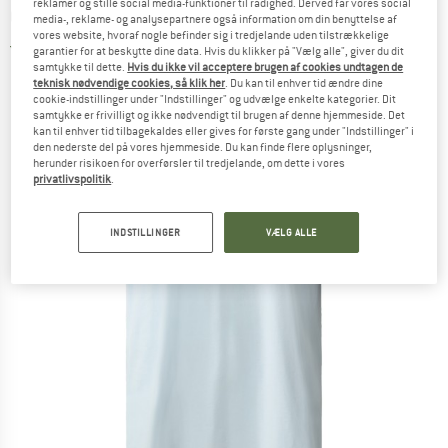
reklamer og stille social media-funktioner til rådighed. Derved får vores social
Oversize Tee - T-shirt
media-, reklame- og analysepartnere også information om din benyttelse af
vores website, hvoraf nogle befinder sig i tredjelande uden tilstrækkelige
5,0
(1)
garantier for at beskytte dine data. Hvis du klikker på "Vælg alle", giver du dit
samtykke til dette.
Hvis du ikke vil acceptere brugen af cookies undtagen de
teknisk nødvendige cookies, så klik her
. Du kan til enhver tid ændre dine
cookie-indstillinger under "Indstillinger" og udvælge enkelte kategorier. Dit
samtykke er frivilligt og ikke nødvendigt til brugen af denne hjemmeside. Det
kan til enhver tid tilbagekaldes eller gives for første gang under "Indstillinger" i
den nederste del på vores hjemmeside. Du kan finde flere oplysninger,
herunder risikoen for overførsler til tredjelande, om dette i vores
privatlivspolitik
.
INDSTILLINGER
VÆLG ALLE