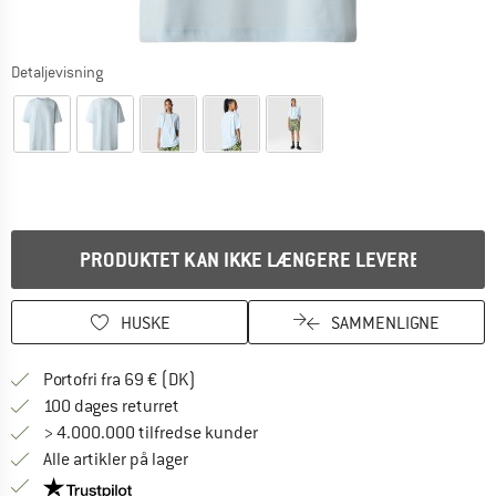
Detaljevisning
PRODUKTET KAN IKKE LÆNGERE LEVERES
HUSKE
SAMMENLIGNE
Find oplysninger om forsendelse her! Åb
Portofri fra 69 € (DK)
Gå til returretten her Åbnes i en infoboks
100 dages returret
> 4.000.000 tilfredse kunder
Alle artikler på lager
Vi er Trustpilot-certificeret - oplysningerne får du