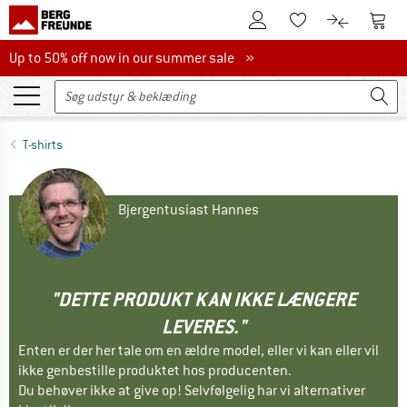
Til kundekontoen
Til 
Til huskesedlen.
Til produk
Up to 50% off now in our summer sale
Up to 50% off now in our summer sale »
T-shirts
Bjergentusiast Hannes
"DETTE PRODUKT KAN IKKE LÆNGERE
LEVERES."
Enten er der her tale om en ældre model, eller vi kan eller vil
ikke genbestille produktet hos producenten.
Du behøver ikke at give op! Selvfølgelig har vi alternativer