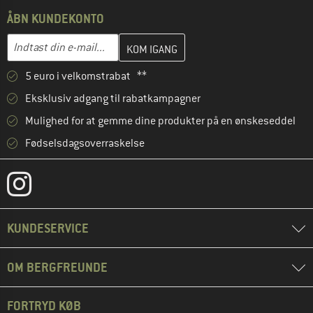
ÅBN KUNDEKONTO
Indtast din e-mailadresse her, og opret i næste trin din kundekon
E-mail-adresse
5 euro i velkomstrabat **
Eksklusiv adgang til rabatkampagner
Mulighed for at gemme dine produkter på en ønskeseddel
Fødselsdagsoverraskelse
KUNDESERVICE
OM BERGFREUNDE
FORTRYD KØB