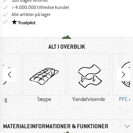
Gå til returretten her Åbnes i en infoboks
100 dages returret
> 4.000.000 tilfredse kunder
Alle artikler på lager
Vi er Trustpilot-certificeret - oplysningerne får du
ALT I OVERBLIK
6 g
Tæppe
Vandafvisende
PFC-/P
MATERIALEINFORMATIONER & FUNKTIONER