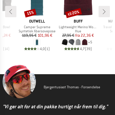
til 20%
15%
Rabat
Rabat
KE
MÆRKE
MÆRKE
MÆ
C
OUTWELL
BUFF
WAV
Artikel
Artikel
Artikel
sh Bowl
Camper Supreme
Lightweight Merino Wool Hat
Travel 
uktgruppe
Produktgruppe
Produktgruppe
Pro
Syntetisk fibersovepose
Hue
Sur
is
dsat pris
Pris
Nedsat pris
Pris
Nedsat pris
4,24 €
119,95 €
101,96 €
27,95 €
fra
22,36 €
5
+
5
,7
(
14
)
4,0
(
1
)
4,7
(
39
)
Bjergentusiast Thomas - Forsendelse
"Vi gør alt for at din pakke hurtigt når frem til dig."