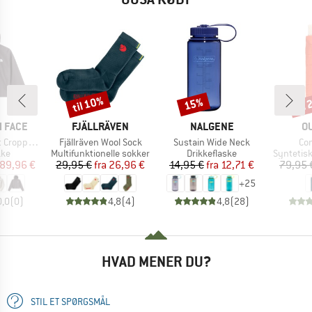
til 10%
til
15%
Rabat
Rabat
Raba
MÆRKE
MÆRKE
M
 FACE
FJÄLLRÄVEN
NALGENE
O
Artikel
Artikel
Art
ed Jacket
Fjällräven Wool Sock
Sustain Wide Neck
Con
tgruppe
Produktgruppe
Produktgruppe
Produktg
kke
Multifunktionelle sokker
Drikkeflaske
Syntetis
is
dsat pris
Pris
Nedsat pris
Pris
Nedsat pris
89,96 €
29,95 €
fra
26,96 €
14,95 €
fra
12,71 €
79,95 
+
25
0,0
(
0
)
4,8
(
4
)
4,8
(
28
)
HVAD MENER DU?
STIL ET SPØRGSMÅL