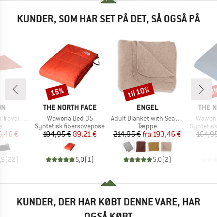
KUNDER, SOM HAR SET PÅ DET, SÅ OGSÅ PÅ
til 10%
15%
20
Rabat
Rabat
Raba
E
MÆRKE
MÆRKE
MÆRK
ON
THE NORTH FACE
ENGEL
THE 
Artikel
Artikel
Artikel
el Blanket
Wawona Bed 35
Adult Blanket with Seamless Edge
Wawona
ktgruppe
Produktgruppe
Produktgruppe
Produktg
e
Syntetisk fibersovepose
Tæppe
Syntetis
is
dsat pris
Pris
Nedsat pris
Pris
Nedsat pris
6,46 €
104,95 €
89,21 €
214,95 €
fra
193,46 €
164,95
,9
(
22
)
5,0
(
1
)
5,0
(
2
)
KUNDER, DER HAR KØBT DENNE VARE, HAR
OGSÅ KØBT