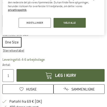
Danmark. Oplysninger om forsendelse
Gratis forsendelse
(DK)
den nederste del på vores hjemmeside. Du kan finde flere oplysninger,
herunder risikoen for overførsler til tredjelande, om dette i vores
privatlivspolitik
.
Farve:
New Taupe Green / Smokey
INDSTILLINGER
VÆLG ALLE
15%
Størrelse:
One Size
One Size
Størrelsestabel
Linket åbnes i en infoboks og indeholder he
Leveringstid: 4-6 arbejdsdage
Antal:
LÆG I KURV
HUSKE
SAMMENLIGNE
Find oplysninger om forsendelse her! Åb
Portofri fra 69 € (DK)