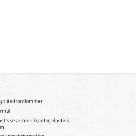
lynlås-frontlommer
rmal
astiske ærmeribkanter, elastisk
øm