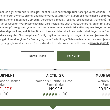
ookies og tilsvarende teknologier for at sikre de nødvendige funktioner på vores website. D
e tjenester og funktioner og analyserer vores datatrafik for at personalisere indhold og rekla
funktioner til rådighed. Derved får vores social media-, reklame- og analysepartnere også in
 vores website, hvoraf nogle befinder sig i tredjelande uden tilstrækkelige garantier for at b
 klikker på "Vælg alle", giver du dit samtykke til dette.
Hvis du ikke vil acceptere brugen af c
dvendige cookies, så klik her
. Du kan til enhver tid ændre dine cookie-indstillinger under "Ind
te kategorier. Dit samtykke er frivilligt og ikke nødvendigt til brugen af denne hjemmeside. D
lbagekaldes eller gives for første gang under "Indstillinger" i den nederste del på vores hjem
plysninger, herunder risikoen for overførsler til tredjelande, om dette i vores
privatlivspolitik
.
til 35%
Rabat
INDSTILLINGER
VÆLG ALLE
QUIPMENT
MÆRKE
ARC'TERYX
MÆRKE
MOUNTAI
ooded Jacket
Artikel
Women's Kyanite LT Hoody
Artikel
Women's
gruppe
kke
Produktgruppe
Fleecejakke
Prod
Flee
is
dsat pris
64,97 €
149,95 €
Pris
89,95 
0,0
(
0
)
5,0
(
8
)