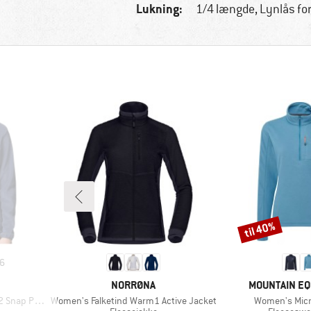
Lukning:
1/4 længde, Lynlås fo
til 40%
Rabat
6
MÆRKE
MÆRKE
NORRØNA
MOUNTAIN E
Artikel
Artikel
ll Over II
Women's Falketind Warm1 Active Jacket
Women's Micro
Produktgruppe
Produktgr