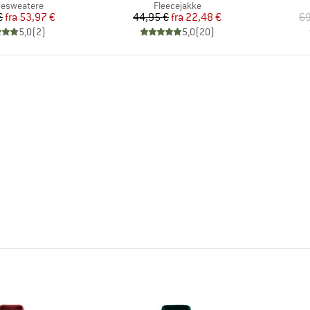
uktgruppe
Produktgruppe
cesweatere
Fleecejakke
Pris
Nedsat pris
Pris
Nedsat pris
€
fra
53,97 €
44,95 €
fra
22,48 €
69
5,0
(
2
)
5,0
(
20
)