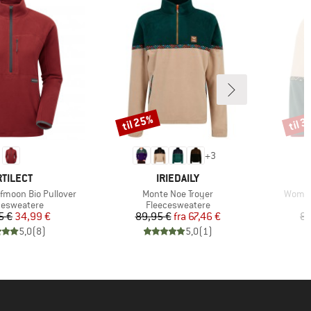
til 25%
til 
Rabat
Rabat
+
3
ÆRKE
MÆRKE
RTILECT
IRIEDAILY
Artikel
Artikel
moon Bio Pullover
Monte Noe Troyer
Women'
uktgruppe
Produktgruppe
cesweatere
Fleecesweatere
Pris
Nedsat pris
Pris
Nedsat pris
5 €
34,99 €
89,95 €
fra
67,46 €
89
5,0
(
8
)
5,0
(
1
)