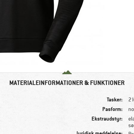
MATERIALEINFORMATIONER & FUNKTIONER
Tasker:
2 
Pasform:
no
Ekstraudstyr:
el
s
Juridisk meddelelse: