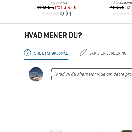
pe
Produktgruppe
Produktgr
Fleecejakke
Fleeceswe
Pris
Nedsat pris
Pr
Ne
119,95 €
fra
83,97 €
74,95 €
fra
)
0,0
(
0
)
HVAD MENER DU?
STIL ET SPØRGSMÅL
SKRIV EN VURDERING