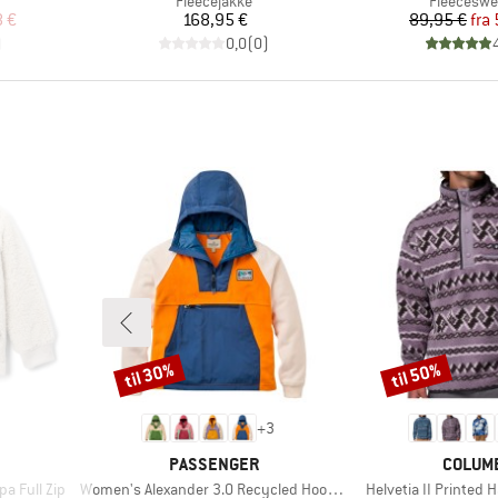
Fleecejakke
Fleeceswe
 pris
Pris
Pr
Ne
8 €
168,95 €
89,95 €
fra
)
0,0
(
0
)
til 30%
til 50%
Rabat
Rabat
+
3
MÆRKE
MÆRKE
PASSENGER
COLUM
Artikel
Artikel
pa Full Zip
Women's Alexander 3.0 Recycled Hooded Polar Fleece
Helvetia II Printed 