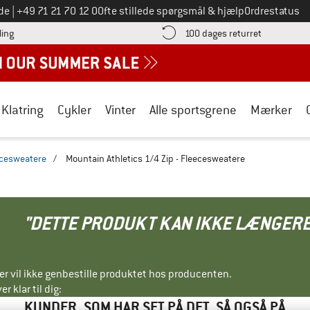
Ring til os på
de
|
+49 71 21 70 12 0
Ofte stillede spørgsmål & hjælp
Ordrestatus
Find betalingsoplysningerne her! Åbnes i en infoboks
Gå til retur
ling
100 dages returret
Klatring
Cykler
Vinter
Alle sportsgrene
Mærker
ecesweatere
/
Mountain Athletics 1/4 Zip - Fleecesweatere
"DETTE PRODUKT KAN IKKE LÆNGERE
ller vil ikke genbestille produktet hos producenten.
r klar til dig:
KUNDER, SOM HAR SET PÅ DET, SÅ OGSÅ PÅ