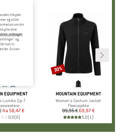
esuden tilbyder
mer og stille
formation om din
eskytte dine
ookies undtagen
stillinger" og
et kan til
meside. Du kan
30%
Rabat
N EQUIPMENT
MÆRKE
MOUNTAIN EQUIPMENT
 Lumiko Zip-T
Artikel
Women's Centum Jacket
uktgruppe
cesweatere
Produktgruppe
Fleecejakke
€
fra
Pris
Nedsat pris
58,47 €
99,95 €
Pris
Nedsat pris
69,97 €
0,0
(
0
)
5,0
(
1
)