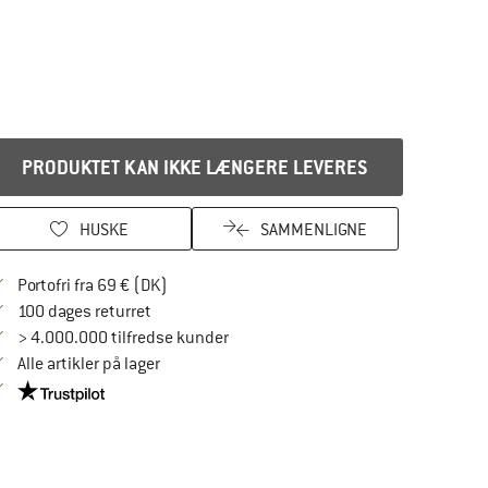
PRODUKTET KAN IKKE LÆNGERE LEVERES
HUSKE
SAMMENLIGNE
Find oplysninger om forsendelse her! Åbnes
Portofri fra 69 € (DK)
Gå til returretten her Åbnes i en infoboks
100 dages returret
> 4.000.000 tilfredse kunder
Alle artikler på lager
Vi er Trustpilot-certificeret - oplysningerne får du her