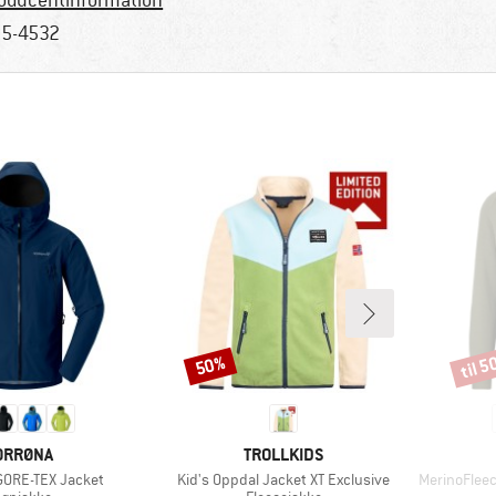
oducentinformation
5-4532
til 
50%
Rabat
Rabat
ÆRKE
MÆRKE
ORRØNA
TROLLKIDS
Artikel
Artikel
 GORE-TEX Jacket
Kid's Oppdal Jacket XT Exclusive
MerinoFlee
oduktgruppe
Produktgruppe