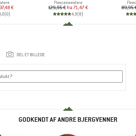
uppe
Produktgruppe
Prod
atere
Fleecesweatere
Flee
is
dsat pris
Pris
Nedsat pris
37,48 €
129,95 €
fra
71,47 €
89,95 
0,0
(
0
)
4,9
(
8
)
DEL ET BILLEDE
GODKENDT AF ANDRE BJERGVENNER