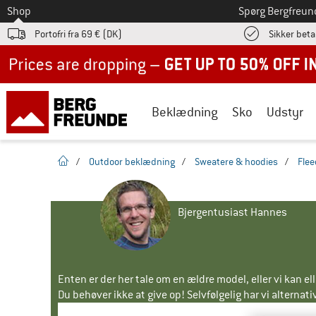
Til
Shop
Spørg Bergfreun
Portofri fra 69 € (DK)
Sikker beta
Up to 50% off now in our summer sale
Beklædning
Sko
Udstyr
Hjemmeside
/
Outdoor beklædning
/
Sweatere & hoodies
/
Fle
Bjergentusiast Hannes
Enten er der her tale om en ældre model, eller vi kan e
Du behøver ikke at give op! Selvfølgelig har vi alternative