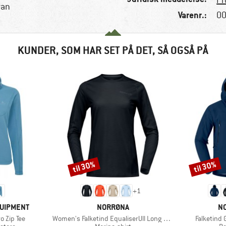
Pr
ran
Varenr.:
00
KUNDER, SOM HAR SET PÅ DET, SÅ OGSÅ PÅ
til 30%
til 30%
Rabat
Rabat
+
1
MÆRKE
M
QUIPMENT
NORRØNA
N
Artikel
Artikel
 Zip Tee
Women's Falketind EqualiserUll Long Sleeve
Falketind
uppe
Produktgruppe
Pr