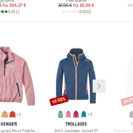
gnjakke
Fleecejakke
Pris
Nedsat pris
Pris
Nedsat pris
€
fra
384,27 €
37,95 €
fra
18,98 €
15
5,0
(
1
)
0,0
(
0
)
til 50%
til 
Rabat
Rabat
+
1
+
3
RKE
MÆRKE
SSENGER
TROLLKIDS
Artikel
Artikel
d Micro Polartec Fleece
Girl's Jondalen Jacket XT
Women's Gl