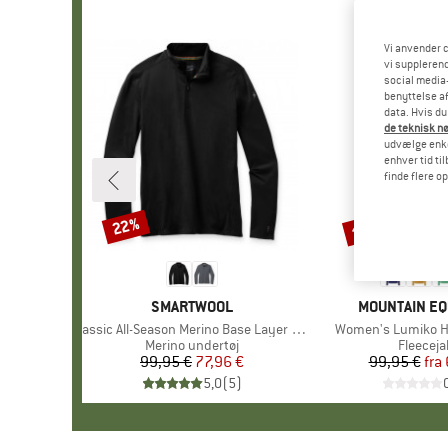
Vi anvender c
vi supplerend
social media-
benyttelse af
data. Hvis du
de teknisk nø
udvælge enkel
enhver tid ti
finde flere o
til 35%
22%
Rabat
Rabat
MÆRKE
SMARTWOOL
MÆRKE
MOUNTAIN E
Artikel
Classic All-Season Merino Base Layer 1/4 Zip Boxed
Artikel
Women's Lumiko H
Produktgruppe
Merino undertøj
Produkt
Fleeceja
99,95 €
Pris
Nedsat pris
77,96 €
99,95 €
fra
Pr
Ne
5,0
(
5
)