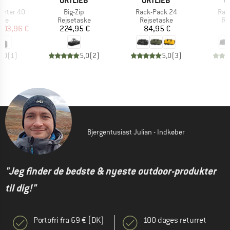
EY
ORTLIEB
ORTLIEB
O
Artikel
Artikel
Arti
porter 40
Big-Zip
Rack-Pack 24
Rac
gruppe
Produktgruppe
Produktgruppe
Pr
ske
Rejsetaske
Rejsetaske
Re
is
dsat pris
Pris
Pris
203,96 €
224,95 €
84,95 €
8
5,0
(
1
)
5,0
(
2
)
5,0
(
3
)
Bjergentusiast Julian - Indkøber
"Jeg finder de bedste & nyeste outdoor-produkter
til dig!"
Portofri fra 69 € (DK)
100 dages returret