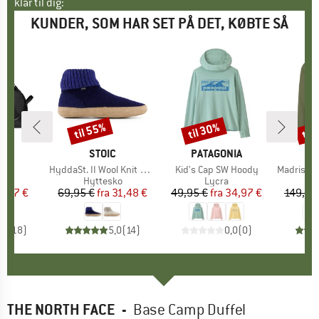
klar til dig:
KUNDER, SOM HAR SET PÅ DET, KØBTE SÅ
til 55%
til 30%
til
Rabat
Rabat
Raba
E
UT
MÆRKE
STOIC
MÆRKE
PATAGONIA
M
M
l
n
Artikel
HyddaSt. II Wool Knit Boot
Artikel
Kid's Cap SW Hoody
Artikel
Madris Light Mi
tgruppe
ske
Produktgruppe
Hyttesko
Produktgruppe
Lycra
Pr
Fl
is
dsat pris
1,47 €
69,95 €
fra
Pris
Nedsat pris
31,48 €
49,95 €
fra
Pris
Nedsat pris
34,97 €
149,95
,5
(
18
)
5,0
(
14
)
0,0
(
0
)
THE NORTH FACE
-
Base Camp Duffel