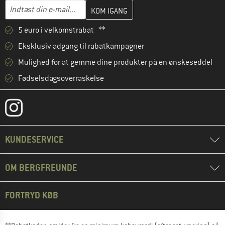
Indtast din e-mailadresse her, og opret i næste trin din kundekon
E-mail-adresse
5 euro i velkomstrabat **
Eksklusiv adgang til rabatkampagner
Mulighed for at gemme dine produkter på en ønskeseddel
Fødselsdagsoverraskelse
KUNDESERVICE
OM BERGFREUNDE
FORTRYD KØB