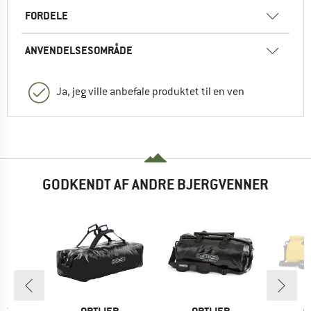
FORDELE
ANVENDELSESOMRÅDE
Ja, jeg ville anbefale produktet til en ven
GODKENDT AF ANDRE BJERGVENNER
E
MÆRKE
MÆRKE
M