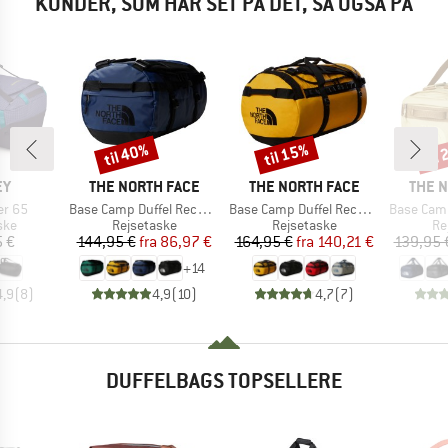
KUNDER, SOM HAR SET PÅ DET, SÅ OGSÅ PÅ
til 40%
til 15%
til
Rabat
Rabat
Raba
E
MÆRKE
MÆRKE
MÆRK
EY
THE NORTH FACE
THE NORTH FACE
THE 
Artikel
Artikel
Artikel
er 65
Base Camp Duffel Recycled Small
Base Camp Duffel Recycled Large
Base Camp Vo
gruppe
Produktgruppe
Produktgruppe
Pr
ske
Rejsetaske
Rejsetaske
Re
is
Pris
Nedsat pris
Pris
Nedsat pris
5 €
144,95 €
fra
86,97 €
164,95 €
fra
140,21 €
139,95 
+
14
4,9
(
8
)
4,9
(
10
)
4,7
(
7
)
DUFFELBAGS TOPSELLERE