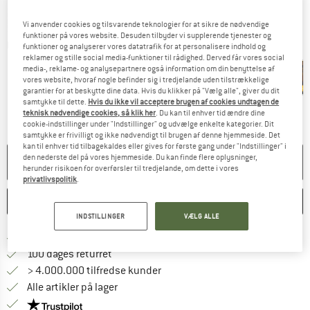
Vi anvender cookies og tilsvarende teknologier for at sikre de nødvendige
funktioner på vores website. Desuden tilbyder vi supplerende tjenester og
Detaljevisning
funktioner og analyserer vores datatrafik for at personalisere indhold og
reklamer og stille social media-funktioner til rådighed. Derved får vores social
media-, reklame- og analysepartnere også information om din benyttelse af
vores website, hvoraf nogle befinder sig i tredjelande uden tilstrækkelige
garantier for at beskytte dine data. Hvis du klikker på "Vælg alle", giver du dit
samtykke til dette.
Hvis du ikke vil acceptere brugen af cookies undtagen de
teknisk nødvendige cookies, så klik her
. Du kan til enhver tid ændre dine
cookie-indstillinger under "Indstillinger" og udvælge enkelte kategorier. Dit
samtykke er frivilligt og ikke nødvendigt til brugen af denne hjemmeside. Det
kan til enhver tid tilbagekaldes eller gives for første gang under "Indstillinger" i
den nederste del på vores hjemmeside. Du kan finde flere oplysninger,
PRODUKTET KAN IKKE LÆNGERE LEVERES
herunder risikoen for overførsler til tredjelande, om dette i vores
privatlivspolitik
.
HUSKE
SAMMENLIGNE
INDSTILLINGER
VÆLG ALLE
Find oplysninger om forsendelse her! Åb
Portofri fra 69 € (DK)
Gå til returretten her Åbnes i en infoboks
100 dages returret
> 4.000.000 tilfredse kunder
Alle artikler på lager
Vi er Trustpilot-certificeret - oplysningerne får du