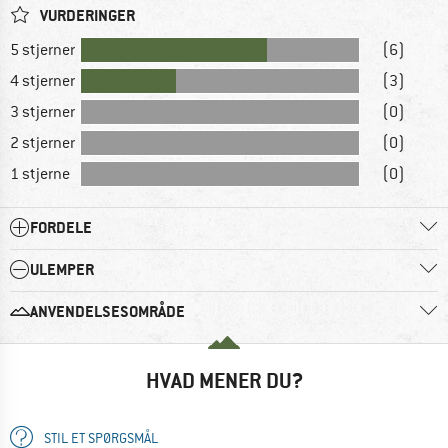
VURDERINGER
5 stjerner
(6)
4 stjerner
(3)
3 stjerner
(0)
2 stjerner
(0)
1 stjerne
(0)
FORDELE
ULEMPER
ANVENDELSESOMRÅDE
HVAD MENER DU?
STIL ET SPØRGSMÅL