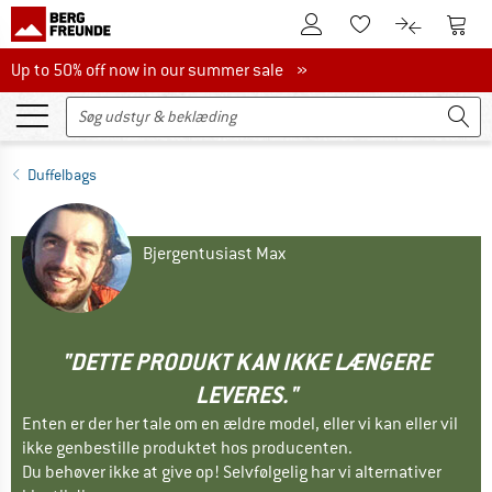
Til kundekontoen
Til 
Til huskesedlen.
Til produk
Up to 50% off now in our summer sale
Up to 50% off now in our summer sale »
Duffelbags
Bjergentusiast Max
"DETTE PRODUKT KAN IKKE LÆNGERE
LEVERES."
Enten er der her tale om en ældre model, eller vi kan eller vil
ikke genbestille produktet hos producenten.
Du behøver ikke at give op! Selvfølgelig har vi alternativer