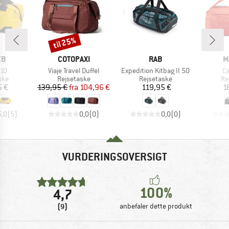
til 25%
Rabat
E
MÆRKE
MÆRKE
M
EB
COTOPAXI
RAB
M
Artikel
Artikel
Ar
110
Viaje Travel Duffel
Expedition Kitbag II 50
Ca
gruppe
Produktgruppe
Produktgruppe
Pr
ske
Rejsetaske
Rejsetaske
Re
is
Pris
Nedsat pris
Pris
5 €
139,95 €
fra
104,96 €
119,95 €
1
5,0
(
5
)
0,0
(
0
)
0,0
(
0
)
VURDERINGSOVERSIGT
100%
4,7
(9)
anbefaler dette produkt