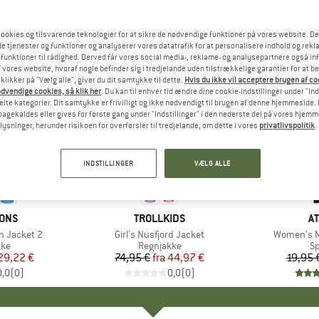
ookies og tilsvarende teknologier for at sikre de nødvendige funktioner på vores website. D
e tjenester og funktioner og analyserer vores datatrafik for at personalisere indhold og rekla
funktioner til rådighed. Derved får vores social media-, reklame- og analysepartnere også in
 vores website, hvoraf nogle befinder sig i tredjelande uden tilstrækkelige garantier for at b
 klikker på "Vælg alle", giver du dit samtykke til dette.
Hvis du ikke vil acceptere brugen af c
dvendige cookies, så klik her
. Du kan til enhver tid ændre dine cookie-indstillinger under "Ind
te kategorier. Dit samtykke er frivilligt og ikke nødvendigt til brugen af denne hjemmeside. D
lbagekaldes eller gives for første gang under "Indstillinger" i den nederste del på vores hjem
plysninger, herunder risikoen for overførsler til tredjelande, om dette i vores
privatlivspolitik
.
til 40%
til 45%
Rabat
Rabat
INDSTILLINGER
VÆLG ALLE
SONS
MÆRKE
TROLLKIDS
M
A
n Jacket 2
Artikel
Girl's Nusfjord Jacket
Artikel
Women's My
tgruppe
kke
Produktgruppe
Regnjakke
P
Sp
is
dsat pris
29,22 €
74,95 €
fra
Pris
Nedsat pris
44,97 €
19,95 
0,0
(
0
)
0,0
(
0
)