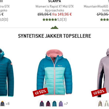
E
MÆRKE
IT
SCARPA
Artikel
Artikel
tra GTX
Women's Rapid XT Mid GTX
MountainWool60 Jok
ruppe
Produktgruppe
Prod
ngsko
Approachsko
Isol
is
Pris
Nedsat pris
 €
199,95 €
fra
149,96 €
179,95
0,0
(
0
)
5,0
(
3
)
SYNTETISKE JAKKER TOPSELLERE
til 50%
til 60%
Rabat
Rabat
+
8
+
7