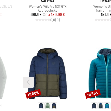
MÆRKE
MÆRK
SALEWA
DYNAF
Artikel
Artikel
boSt. L/S
Women's Wildfire NXT GTX
Women's Ul
e
Produktgruppe
Produktg
Approachsko
Trailrunni
 pris
Pris
Nedsat pris
Pr
€
199,95 €
fra
159,96 €
151,95
)
0,0
(
0
)
til 80%
til 55%
Rabat
Rabat
4