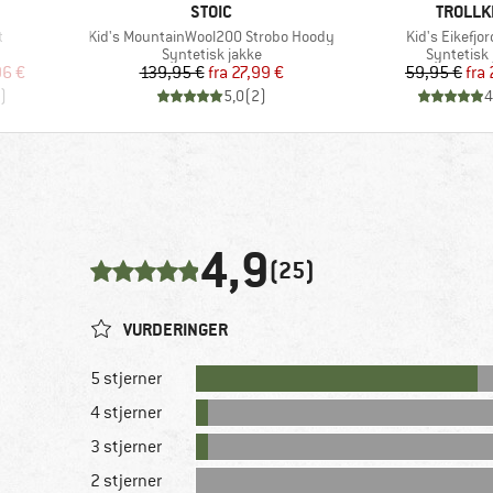
MÆRKE
MÆRKE
STOIC
TROLLK
Artikel
Artikel
t
Kid's MountainWool200 Strobo Hoody
Kid's Eikefjo
Produktgruppe
Produktg
Syntetisk jakke
Syntetisk 
 pris
Pris
Nedsat pris
Pr
Ne
96 €
139,95 €
fra
27,99 €
59,95 €
fra
)
5,0
(
2
)
4
4,9
(25)
VURDERINGER
5 stjerner
4 stjerner
3 stjerner
2 stjerner