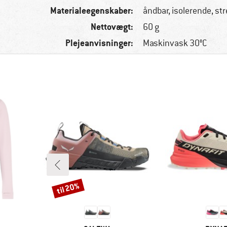
Materialeegenskaber:
åndbar, isolerende, st
Nettovægt:
60 g
Plejeanvisninger:
Maskinvask 30°C
til 20%
Rabat