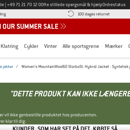
Ring til os på
de
|
+49 71 21 70 12 0
Ofte stillede spørgsmål & hjælp
Ordrestatus
Find betalingsoplysningerne her! Åbnes i en infoboks
Gå til retur
ling
100 dages returret
Klatring
Cykler
Vinter
Alle sportsgrene
Mærker
e jakker
/
Women's MountainWool60 StorboSt. Hybrid Jacket - Syntetisk 
"DETTE PRODUKT KAN IKKE LÆNGERE
ller vil ikke genbestille produktet hos producenten.
r klar til dig:
KUNDER, SOM HAR SET PÅ DET, KØBTE SÅ