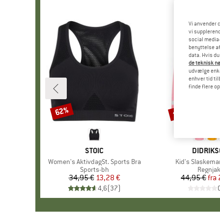
Vi anvender c
vi supplerend
social media-
benyttelse af
data. Hvis du
de teknisk nø
udvælge enkel
enhver tid ti
finde flere o
til 35%
62%
Rabat
Rabat
MÆRKE
STOIC
MÆRKE
DIDRIK
Artikel
Women's AktivdagSt. Sports Bra
Artikel
Kid's Slaskema
Produktgruppe
Sports-bh
Produk
Regnja
34,95 €
Pris
Nedsat pris
13,28 €
44,95 €
fra
Pr
Ne
4,6
(
37
)