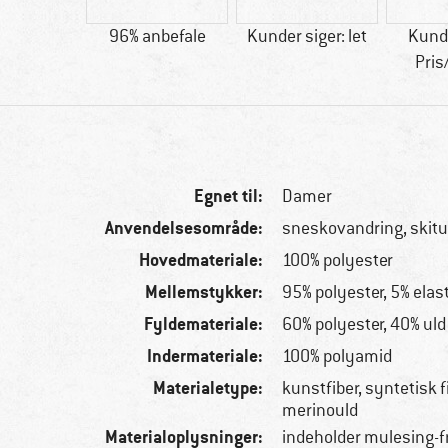
02 g
96% anbefale
Kunder siger: let
Kunde
Pris
Egnet til:
Damer
Anvendelsesområde:
sneskovandring, skitu
Hovedmateriale:
100% polyester
Mellemstykker:
95% polyester, 5% elas
Fyldemateriale:
60% polyester, 40% uld
Indermateriale:
100% polyamid
Materialetype:
kunstfiber, syntetisk f
merinould
Materialoplysninger:
indeholder mulesing-f