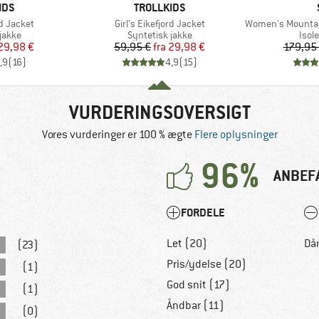
MÆRKE
IDS
TROLLKIDS
Artikel
Artikel
rd Jacket
Girl's Eikefjord Jacket
Women's MountainWool60
ruppe
Produktgruppe
Prod
jakke
Syntetisk jakke
Isol
is
dsat pris
Pris
Nedsat pris
29,98 €
59,95 €
fra
29,98 €
179,95
,9
(
16
)
4,9
(
15
)
VURDERINGSOVERSIGT
Vores vurderinger er 100 % ægte
Flere oplysninger
96%
ANBEF
FORDELE
Let (20)
Dår
(23)
Pris/ydelse (20)
(1)
God snit (17)
(1)
Åndbar (11)
(0)