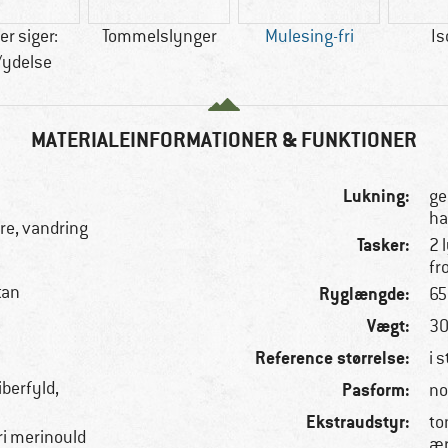
r siger:
Tommelslynger
Mulesing-fri
Is
/ydelse
MATERIALEINFORMATIONER & FUNKTIONER
Lukning:
ge
ha
re, vandring
Tasker:
2 
fr
tan
Ryglængde:
65
Vægt:
30
Reference størrelse:
i s
iberfyld,
Pasform:
no
Ekstraudstyr:
to
ri merinould
ær