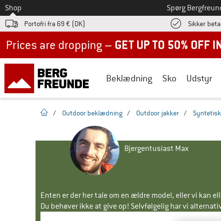
Til
Shop
Spørg Bergfreun
Portofri fra 69 € (DK)
Sikker beta
Up to 50% off now in our summer sale
Beklædning
Sko
Udstyr
Hjemmeside
/
Outdoor beklædning
/
Outdoor jakker
/
Syntetisk
Bjergentusiast Max
Enten er der her tale om en ældre model, eller vi kan e
Du behøver ikke at give op! Selvfølgelig har vi alternative