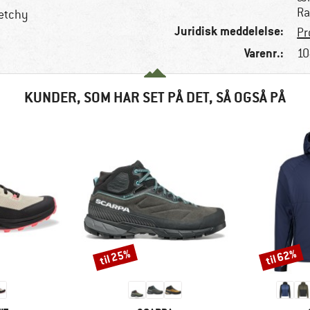
Ra
retchy
Juridisk meddelelse:
Pr
Varenr.:
10
KUNDER, SOM HAR SET PÅ DET, SÅ OGSÅ PÅ
til 25%
til 62%
Rabat
Rabat