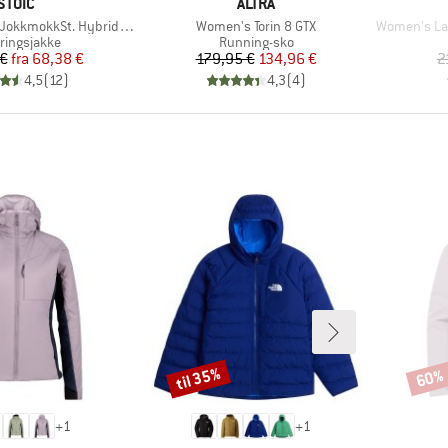
MÆRKE
MÆRKE
STOIC
ALTRA
Artikel
Artikel
kmokkSt. Hybrid Hoody
Women's Torin 8 GTX
Women's Laish
uktgruppe
Produktgruppe
eringsjakke
Running-sko
Pris
Nedsat pris
Pris
Nedsat pris
 €
fra
68,38 €
179,95 €
134,96 €
2
4,5
(
12
)
4,3
(
4
)
til 35%
60%
Rabat
Rabat
+
1
+
1