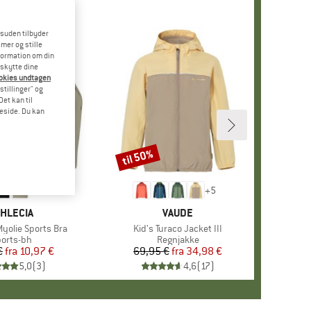
esuden tilbyder
mer og stille
formation om din
eskytte dine
ookies undtagen
stillinger" og
et kan til
meside. Du kan
til 50%
Rabat
+
5
ÆRKE
THLECIA
MÆRKE
VAUDE
olie Sports Bra
Artikel
Kid's Turaco Jacket III
roduktgruppe
orts-bh
Produktgruppe
Regnjakke
€
fra
Pris
Nedsat pris
10,97 €
69,95 €
fra
Pris
Nedsat pris
34,98 €
5,0
(
3
)
4,6
(
17
)