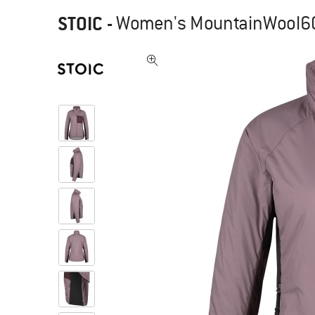
STOIC
-
Women's MountainWool60 S