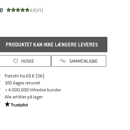
ke
4,9
(25)
PRODUKTET KAN IKKE LÆNGERE LEVERES
HUSKE
SAMMENLIGNE
Find oplysninger om forsendelse her! Åbnes
Portofri fra 69 € (DK)
Gå til returretten her Åbnes i en infoboks
100 dages returret
> 4.000.000 tilfredse kunder
Alle artikler på lager
Vi er Trustpilot-certificeret - oplysningerne får du her