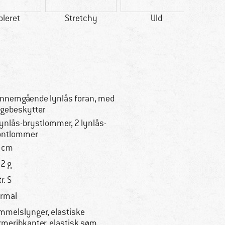
oleret
Stretchy
Uld
Sy
nnemgående lynlås foran, med
gebeskytter
lynlås-brystlommer, 2 lynlås-
ontlommer
 cm
2 g
tr. S
rmal
mmelslynger, elastiske
meribkanter, elastisk søm,