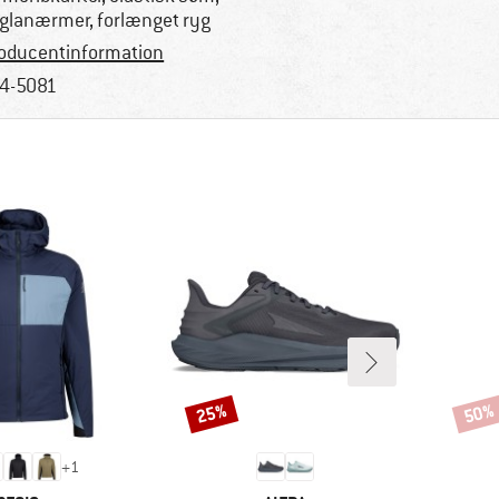
glanærmer, forlænget ryg
oducentinformation
4-5081
25%
50%
Rabat
Rabat
+
1