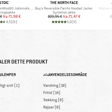
MÆRKE
MÆRKE
STOIC
THE NORTH FACE
Artikel
Artikel
 JokkmokkSt. Hybrid Hoody
Boy's Reversible Perrito Hooded Jacket
Women's 
uktgruppe
Produktgruppe
eringsjakke
Syntetisk jakke
Pris
Nedsat pris
Pris
Nedsat pris
 €
fra
71,98 €
109,95 €
fra
71,47 €
2
4,5
(
21
)
5,0
(
5
)
ALER DETTE PRODUKT
ULEMPER
ANVENDELSESOMRÅDE
ligt snit (1)
Vandring (18)
Fritid (14)
Trekking (8)
Rejser (8)