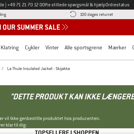
Ring til os på
de
|
+49 71 21 70 12 0
Ofte stillede spørgsmål & hjælp
Ordrestatus
Find betalingsoplysningerne her! Åbnes i en infoboks
Gå til retur
ling
100 dages returret
Klatring
Cykler
Vinter
Alle sportsgrene
Mærker
/
La Thule Insulated Jacket - Skijakke
"DETTE PRODUKT KAN IKKE LÆNGERE
ller vil ikke genbestille produktet hos producenten.
r klar til dig:
TOPSELLERE I SHOPPEN