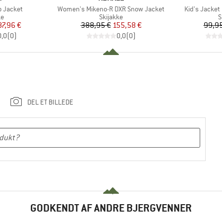
Artikel
Artikel
o Jacket
Women's Mikeno-R DXR Snow Jacket
Kid's Jacke
ktgruppe
Produktgruppe
P
ke
Skijakke
S
is
dsat pris
Pris
Nedsat pris
87,96 €
388,95 €
155,58 €
99,95
0,0
(
0
)
0,0
(
0
)
DEL ET BILLEDE
GODKENDT AF ANDRE BJERGVENNER