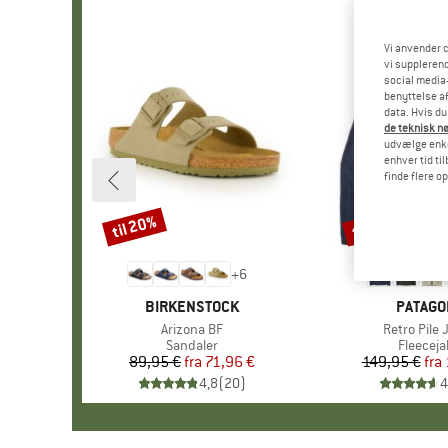
Vi anvender c
vi supplerend
social media-
benyttelse af
data. Hvis du
de teknisk nø
udvælge enkel
enhver tid ti
finde flere o
til 20%
til 32%
Rabat
Rabat
+
6
MÆRKE
BIRKENSTOCK
MÆRKE
PATAGO
Artikel
Arizona BF
Artikel
Retro Pile 
Produktgruppe
Sandaler
Produkt
Fleeceja
89,95 €
fra
Pris
Nedsat pris
71,96 €
149,95 €
fra
Pr
Ne
4,8
(
20
)
4