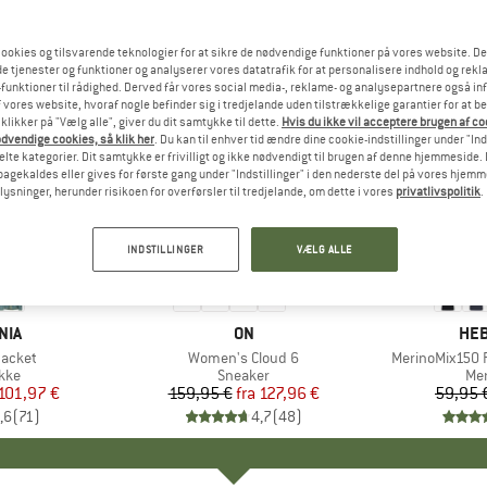
ookies og tilsvarende teknologier for at sikre de nødvendige funktioner på vores website. D
e tjenester og funktioner og analyserer vores datatrafik for at personalisere indhold og rekla
funktioner til rådighed. Derved får vores social media-, reklame- og analysepartnere også in
 vores website, hvoraf nogle befinder sig i tredjelande uden tilstrækkelige garantier for at b
 klikker på "Vælg alle", giver du dit samtykke til dette.
Hvis du ikke vil acceptere brugen af c
dvendige cookies, så klik her
. Du kan til enhver tid ændre dine cookie-indstillinger under "Ind
te kategorier. Dit samtykke er frivilligt og ikke nødvendigt til brugen af denne hjemmeside. D
lbagekaldes eller gives for første gang under "Indstillinger" i den nederste del på vores hjem
plysninger, herunder risikoen for overførsler til tredjelande, om dette i vores
privatlivspolitik
.
til 20%
til 55%
Rabat
Rabat
INDSTILLINGER
VÆLG ALLE
+
1
+
9
NIA
MÆRKE
ON
MÆ
HEB
Jacket
Artikel
Women's Cloud 6
Artikel
MerinoMix150 P
gruppe
kke
Produktgruppe
Sneaker
Pr
Mer
is
dsat pris
101,97 €
159,95 €
fra
Pris
Nedsat pris
127,96 €
59,95 
,6
(
71
)
4,7
(
48
)