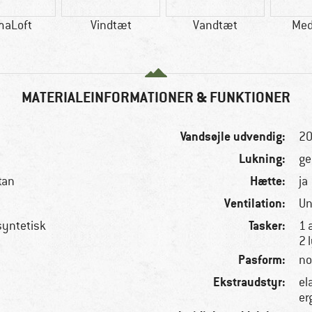
maLoft
Vindtæt
Vandtæt
Med
MATERIALEINFORMATIONER & FUNKTIONER
Vandsøjle udvendig:
2
Lukning:
ge
Hætte:
tan
ja
Ventilation:
Un
Tasker:
 syntetisk
1 
2 
Pasform:
no
Ekstraudstyr:
el
er