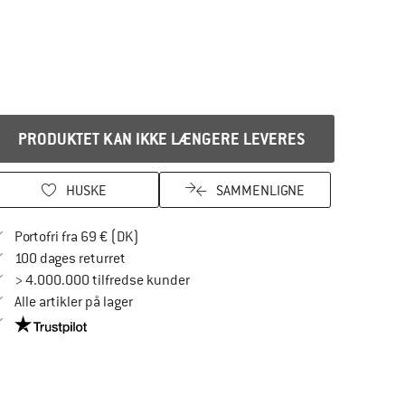
PRODUKTET KAN IKKE LÆNGERE LEVERES
HUSKE
SAMMENLIGNE
Find oplysninger om forsendelse her! Åbnes
Portofri fra 69 € (DK)
Gå til returretten her Åbnes i en infoboks
100 dages returret
> 4.000.000 tilfredse kunder
Alle artikler på lager
Vi er Trustpilot-certificeret - oplysningerne får du her