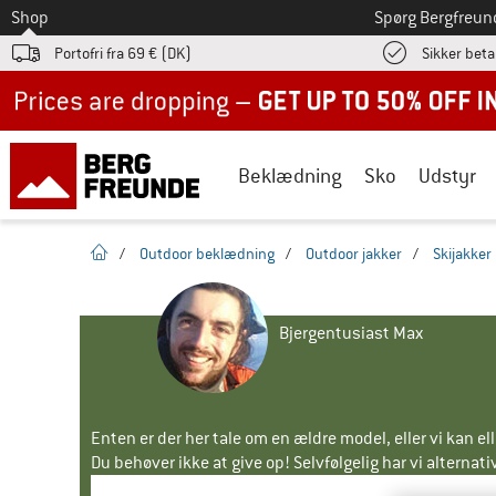
Til
Shop
Spørg Bergfreun
Portofri fra 69 € (DK)
Sikker beta
Up to 50% off now in our summer sale
Beklædning
Sko
Udstyr
Hjemmeside
/
Outdoor beklædning
/
Outdoor jakker
/
Skijakker
Bjergentusiast Max
Enten er der her tale om en ældre model, eller vi kan e
Du behøver ikke at give op! Selvfølgelig har vi alternative