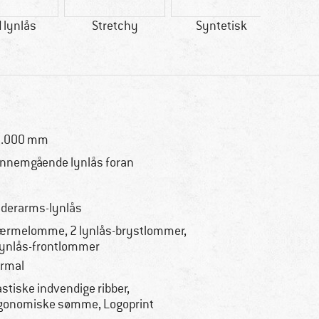
 lynlås
Stretchy
Syntetisk
Is
0.000 mm
nnemgående lynlås foran
derarms-lynlås
ærmelomme, 2 lynlås-brystlommer,
lynlås-frontlommer
rmal
astiske indvendige ribber,
gonomiske sømme, Logoprint