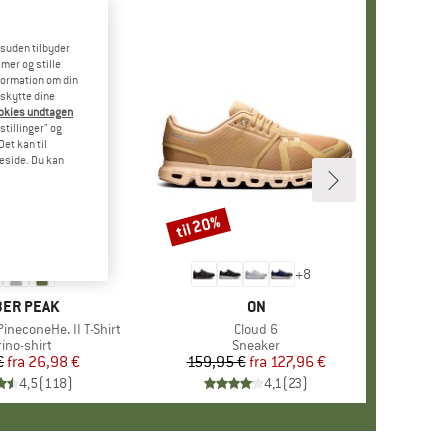
esuden tilbyder
mer og stille
formation om din
eskytte dine
ookies undtagen
stillinger" og
et kan til
meside. Du kan
til 20%
Rabat
+
4
+
8
RKE
ER PEAK
MÆRKE
ON
ineconeHe. II T-Shirt
Artikel
Cloud 6
oduktgruppe
ino-shirt
Produktgruppe
Sneaker
€
fra
Pris
Nedsat pris
26,98 €
159,95 €
fra
Pris
Nedsat pris
127,96 €
4,5
(
118
)
4,1
(
23
)