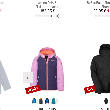
Artikel
Artikel
Jacket
Alpine DNA 2
Reflex Easy Sho
ppe
Produktgruppe
Produ
Trailrunningsko
Short
 pris
Pris
Pr
Ne
 €
183,95 €
59,95 €
4
)
0,0
(
0
)
til 60%
10%
Rabat
Rabat
+
7
MÆRKE
MÆR
E
TROLLKIDS
SCOT