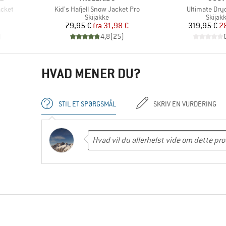
Artikel
Artikel
acket
Kid's Hafjell Snow Jacket Pro
Ultimate Dry
ppe
Produktgruppe
Produ
Skijakke
Skijak
Pris
Nedsat pris
Pr
Ne
79,95 €
fra
31,98 €
319,95 €
2
)
4,8
(
25
)
HVAD MENER DU?
STIL ET SPØRGSMÅL
SKRIV EN VURDERING