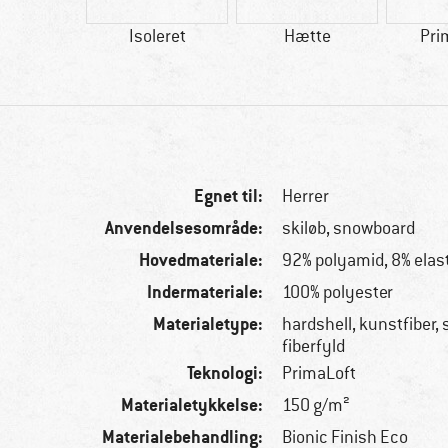
tetisk
Isoleret
Hætte
Pri
Egnet til:
Herrer
Anvendelsesområde:
skiløb, snowboard
Hovedmateriale:
92% polyamid, 8% elas
Indermateriale:
100% polyester
Materialetype:
hardshell, kunstfiber,
fiberfyld
Teknologi:
PrimaLoft
Materialetykkelse:
150 g/m²
Materialebehandling:
Bionic Finish Eco