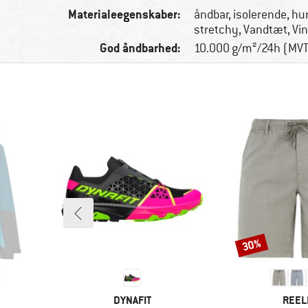
Materialeegenskaber:
åndbar, isolerende, hu
stretchy, Vandtæt, Vi
God åndbarhed:
10.000 g/m²/24h (MV
30%
Rabat
MÆRKE
MÆR
DYNAFIT
REEL