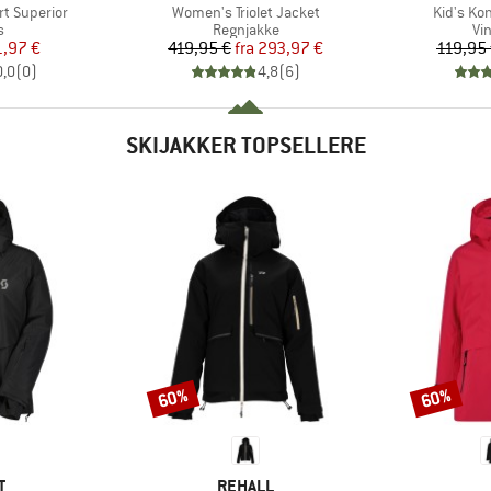
Artikel
Artikel
rt Superior
Women's Triolet Jacket
Kid's Ko
ktgruppe
Produktgruppe
Pr
s
Regnjakke
Vi
is
dsat pris
Pris
Nedsat pris
1,97 €
419,95 €
fra
293,97 €
119,95
0,0
(
0
)
4,8
(
6
)
SKIJAKKER TOPSELLERE
60%
60%
Rabat
Rabat
KE
MÆRKE
T
REHALL