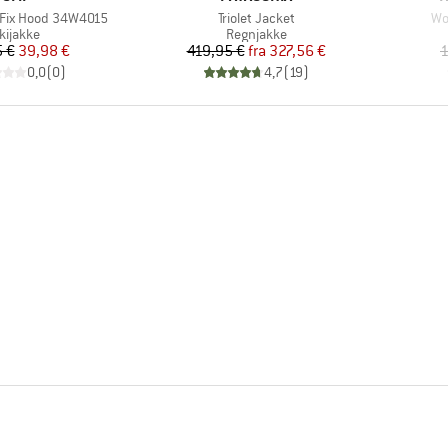
Artikel
Art
t Fix Hood 34W4015
Triolet Jacket
Wo
roduktgruppe
Produktgruppe
kijakke
Regnjakke
Pris
Nedsat pris
Pris
Nedsat pris
 €
39,98 €
419,95 €
fra
327,56 €
1
0,0
(
0
)
4,7
(
19
)