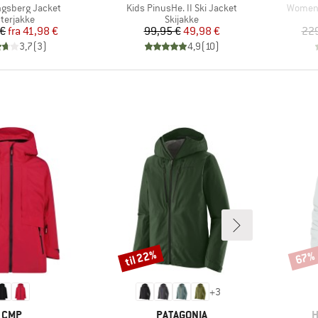
Artikel
Artikel
ngsberg Jacket
Kids PinusHe. II Ski Jacket
Women's
oduktgruppe
Produktgruppe
nterjakke
Skijakke
Pris
Nedsat pris
Pris
Nedsat pris
 €
fra
41,98 €
99,95 €
49,98 €
229
3,7
(
3
)
4,9
(
10
)
til 22%
67%
Rabat
Rabat
+
3
MÆRKE
MÆRKE
M
CMP
PATAGONIA
H