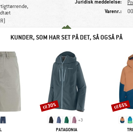
Juridisk meddelelse:
Pr
rtigttørrende,
Varenr.:
00
ndtæt
TR)
KUNDER, SOM HAR SET PÅ DET, SÅ OGSÅ PÅ
til 30%
til 65%
Rabat
Rabat
+
3
KE
MÆRKE
MÆ
L
PATAGONIA
TR