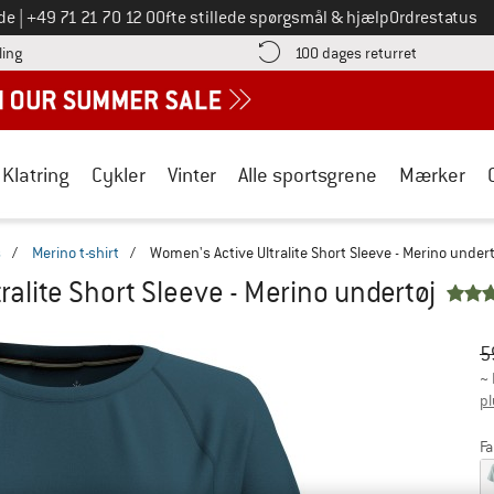
Ring til os på
de
|
+49 71 21 70 12 0
Ofte stillede spørgsmål & hjælp
Ordrestatus
Find betalingsoplysningerne her! Åbnes i en infoboks
Gå til retur
ling
100 dages returret
Klatring
Cykler
Vinter
Alle sportsgrene
Mærker
s
/
Merino t-shirt
/
Women's Active Ultralite Short Sleeve - Merino undert
ralite Short Sleeve - Merino undertøj
Or
Pr
5
~
pl
Fa