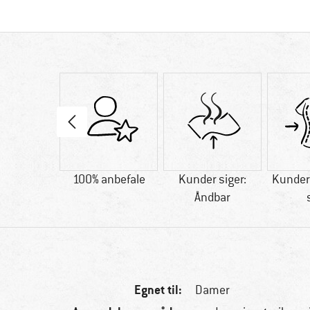
Merino
100% anbefale
Kunder siger:
Kunder 
Åndbar
Egnet til:
Damer