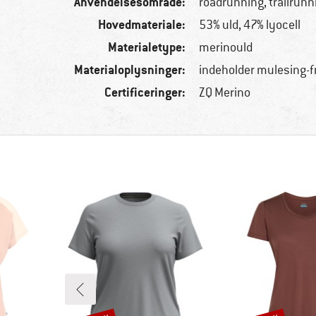
Anvendelsesområde:
roadrunning, trailrunn
Hovedmateriale:
53% uld, 47% lyocell
Materialetype:
merinould
Materialoplysninger:
indeholder mulesing-f
Certificeringer:
ZQ Merino