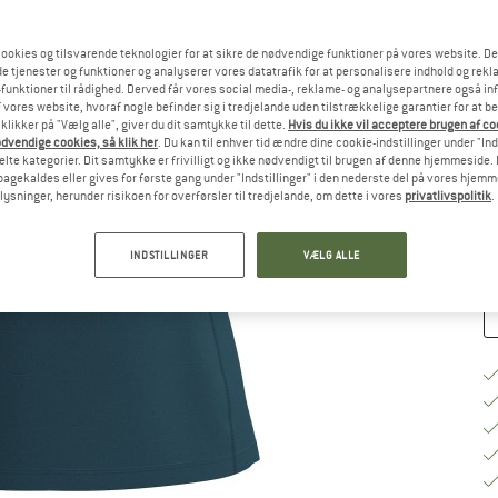
ookies og tilsvarende teknologier for at sikre de nødvendige funktioner på vores website. D
Væ
e tjenester og funktioner og analyserer vores datatrafik for at personalisere indhold og rekla
funktioner til rådighed. Derved får vores social media-, reklame- og analysepartnere også in
 vores website, hvoraf nogle befinder sig i tredjelande uden tilstrækkelige garantier for at b
 klikker på "Vælg alle", giver du dit samtykke til dette.
Hvis du ikke vil acceptere brugen af c
S
dvendige cookies, så klik her
. Du kan til enhver tid ændre dine cookie-indstillinger under "Ind
te kategorier. Dit samtykke er frivilligt og ikke nødvendigt til brugen af denne hjemmeside. D
Le
lbagekaldes eller gives for første gang under "Indstillinger" i den nederste del på vores hjem
plysninger, herunder risikoen for overførsler til tredjelande, om dette i vores
privatlivspolitik
.
An
INDSTILLINGER
VÆLG ALLE