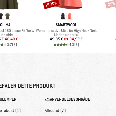
til 30%
25%
Rabat
Rabat
MÆRKE
MÆRKE
CLIMA
SMARTWOOL
Artikel
ol 180 Loose Fit Tee W
Women's Active Ultralite High Neck Tank
duktgruppe
Produktgruppe
ino-shirt
Merino undertøj
Pris
Nedsat pris
Pris
Nedsat pris
 €
40,48 €
49,95 €
fra
34,97 €
3,7
(
3
)
4,3
(
3
)
EFALER DETTE PRODUKT
ULEMPER
ANVENDELSESOMRÅDE
e robust (1)
Allround (7)