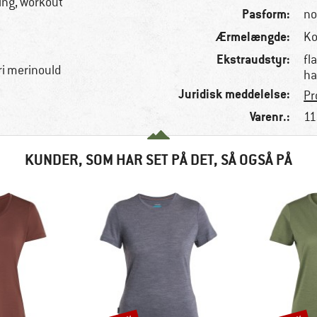
ing, workout
Pasform:
no
Ærmelængde:
Ko
Ekstraudstyr:
fl
ri merinould
ha
Juridisk meddelelse:
Pr
Varenr.:
11
KUNDER, SOM HAR SET PÅ DET, SÅ OGSÅ PÅ