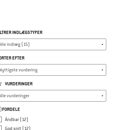
ILTRER INDLÆGSTYPER
ORTER EFTER
VURDERINGER
FORDELE
Åndbar (12)
God snit (12)