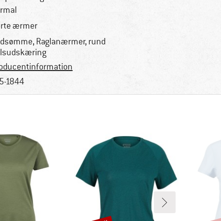
rmal
rte ærmer
adsømme, Raglanærmer, rund
lsudskæring
oducentinformation
5-1844