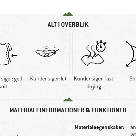
ALT I OVERBLIK
siger: god
Kunder siger: let
Kunder siger: fast-
St
snit
drying
MATERIALEINFORMATIONER & FUNKTIONER
Materialeegenskaber:
ån
te