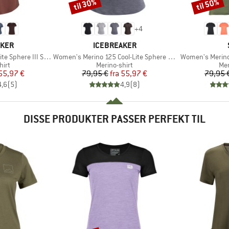
til 30%
til 50%
Rabat
Rabat
+
4
MÆRKE
AKER
ICEBREAKER
Artikel
Artikel
here III S/S Scoop
Women's Merino 125 Cool-Lite Sphere III S/S Tee
Women's Merino
gruppe
Produktgruppe
Pro
hirt
Merino-shirt
Mer
is
dsat pris
Pris
Nedsat pris
55,97 €
79,95 €
fra
55,97 €
79,95 
4,6
(
5
)
4,9
(
8
)
DISSE PRODUKTER PASSER PERFEKT TIL