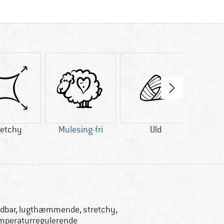
retchy
Mulesing-fri
Uld
ZQ
dbar, lugthæmmende, stretchy,
mperaturregulerende