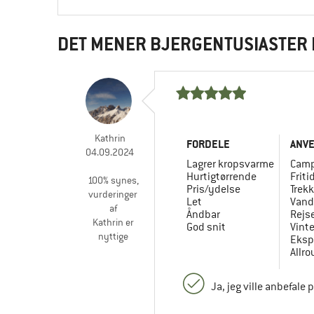
DET MENER BJERGENTUSIASTER 
Kathrin
FORDELE
ANV
04.09.2024
Lagrer kropsvarme
Camp
Hurtigtørrende
Friti
100% synes,
Pris/ydelse
Trekk
vurderinger
Let
Vand
af
Åndbar
Rejs
Kathrin er
God snit
Vint
nyttige
Eksp
Allr
Ja, jeg ville anbefale 