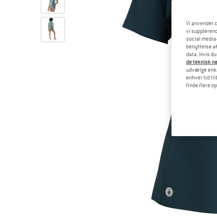
Vi anvender c
vi supplerend
social media-
benyttelse af
data. Hvis du
de teknisk nø
udvælge enkel
enhver tid ti
finde flere o