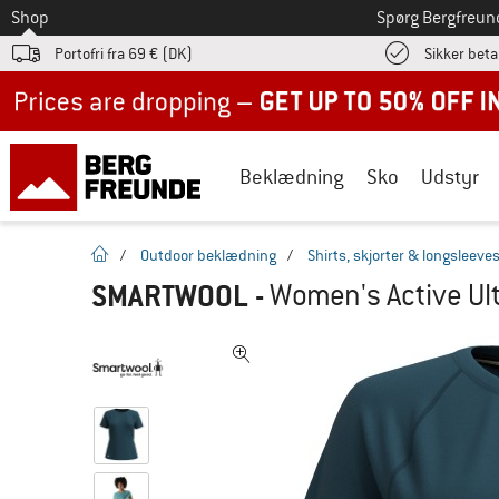
Til
Shop
Spørg Bergfreun
Portofri fra 69 € (DK)
Sikker beta
Up to 50% off now in our summer sale
Beklædning
Sko
Udstyr
Hjemmeside
/
Outdoor beklædning
/
Shirts, skjorter & longsleeve
SMARTWOOL
-
Women's Active Ult