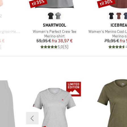
til 35%
til 30%
Rabat
Rabat
2
MÆRKE
MÆRKE
SMARTWOOL
ICEBRE
Artikel
Artikel
He. T-Shirt
Women's Perfect Crew Tee
Women's Merino Cool-Lite Sp
e
Produktgruppe
Produkt
Merino-shirt
Merino-s
 pris
Pris
Nedsat pris
Pr
Ne
6 €
59,95 €
fra
38,97 €
79,95 €
fra
)
5,0
(
5
)