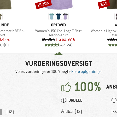
til 30%
55%
Rabat
Rabat
MÆRKE
UNDE
ORTOVOX
A
Artikel
Artikel
einBF. Print Tee
Women's 150 Cool Logo T-Shirt
Women's Lightwo
gruppe
Produktgruppe
Pro
hirt
Merino-shirt
Mer
is
dsat pris
Pris
Nedsat pris
8,47 €
89,95 €
fra
62,97 €
89,95
0,0
(
0
)
4,7
(
24
)
VURDERINGSOVERSIGT
Vores vurderinger er 100 % ægte
Flere oplysninger
100%
ANB
FORDELE
Åndbar (12)
Ikk
(12)