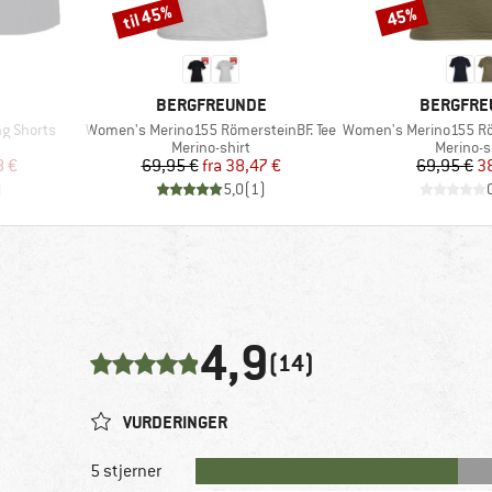
til 45%
45%
Rabat
Rabat
MÆRKE
MÆRKE
BERGFREUNDE
BERGFRE
Artikel
Artikel
g Shorts
Women's Merino155 RömersteinBF. Tee
Women's Merino155 Römerst
uppe
Produktgruppe
Produkt
Merino-shirt
Merino-s
 pris
Pris
Nedsat pris
Pr
Ne
8 €
69,95 €
fra
38,47 €
69,95 €
3
)
5,0
(
1
)
4,9
(14)
VURDERINGER
5 stjerner