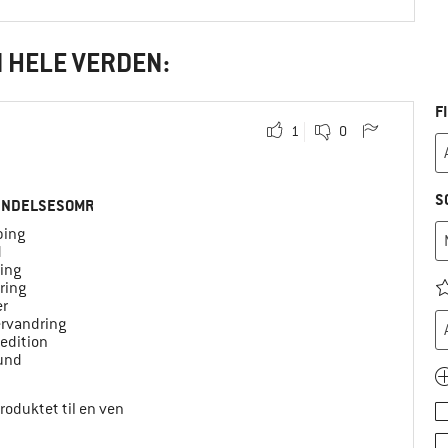
I HELE VERDEN:
F
1
0
S
ENDELSESOMRÅDE
ing
d
ing
ring
er
ervandring
edition
ound
produktet til en ven