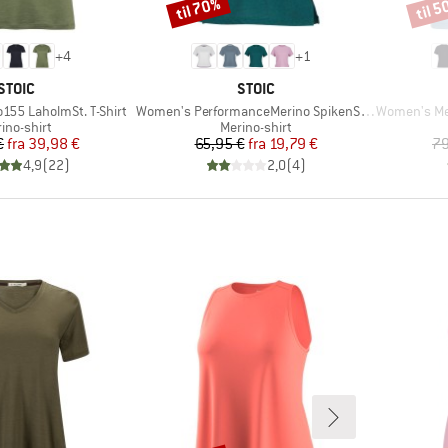
til 70%
til 
Rabat
Rabat
+
4
+
1
MÆRKE
MÆRKE
STOIC
STOIC
Artikel
Artikel
155 LaholmSt. T-Shirt
Women's PerformanceMerino SpikenSt. Shirt II
Women's Meri
duktgruppe
Produktgruppe
ino-shirt
Merino-shirt
Pris
Nedsat pris
Pris
Nedsat pris
€
fra
39,98 €
65,95 €
fra
19,79 €
79
4,9
(
22
)
2,0
(
4
)