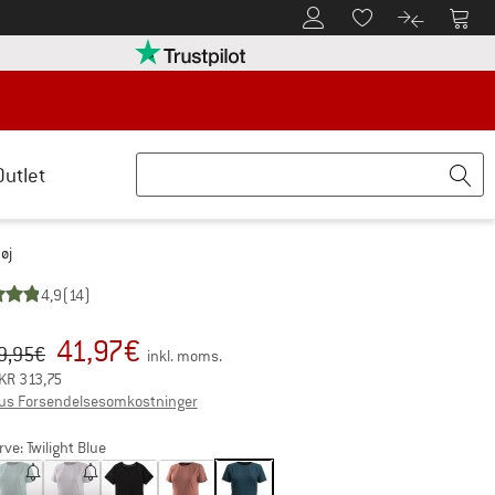
Til kundekontoen
Til 
Til huskesedlen.
Til produk
retten her Åbnes i en infoboks
Vi er Trustpilot-certificeret - oplysning
Outlet
øj
4,9
(14)
41,97
€
iginal pris :
is:
9,95
€
inkl. moms.
KR
313,75
Oplysninger om forsendelsesomkostningerne.
us Forsendelsesomkostninger
rve:
Twilight Blue