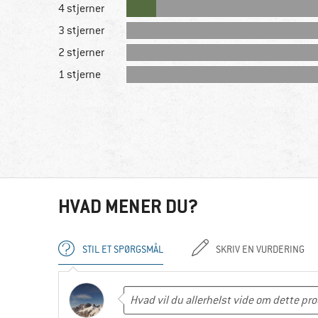
4 stjerner
3 stjerner
2 stjerner
1 stjerne
HVAD MENER DU?
STIL ET SPØRGSMÅL
SKRIV EN VURDERING