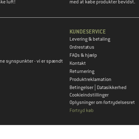
ke luft!
med at købe produkter bevidst.
KUNDESERVICE
Levering & betaling
to
Ordrestatus
FAQs & hjælp
rne synspunkter - vi er spændt
Kontakt
Returnering
Produktreklamation
|
Betingelser
Datasikkerhed
Cookieindstillinger
Oplysninger om fortrydelsesret
Fortryd køb