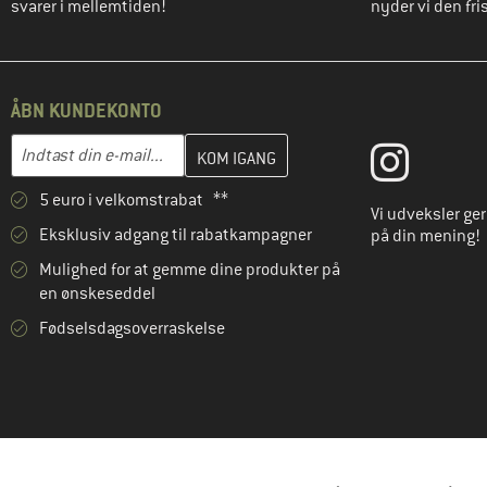
svarer i mellemtiden!
nyder vi den fris
ÅBN KUNDEKONTO
Indtast din e-mailadresse her, og opret i næste trin din kundekon
E-mail-adresse
5 euro i velkomstrabat **
Vi udveksler ge
Eksklusiv adgang til rabatkampagner
på din mening!
Mulighed for at gemme dine produkter på
en ønskeseddel
Fødselsdagsoverraskelse