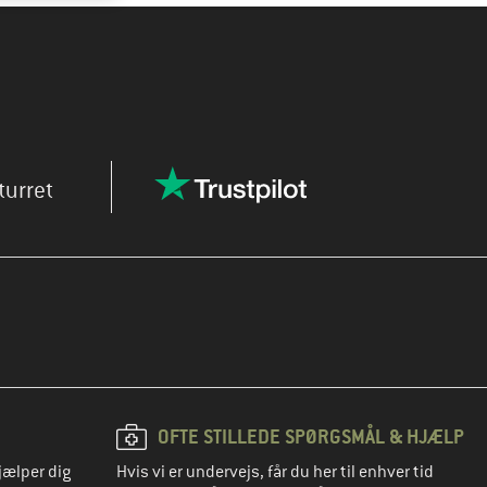
turret
OFTE STILLEDE SPØRGSMÅL & HJÆLP
jælper dig
Hvis vi er undervejs, får du her til enhver tid