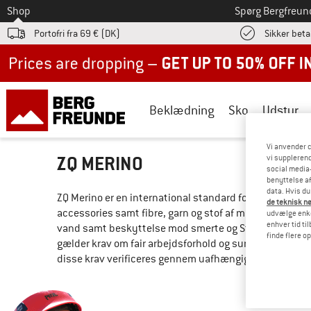
Til
Shop
Spørg Bergfreun
Portofri fra 69 € (DK)
Sikker beta
Up to 50% off now in our summer sale
Beklædning
Sko
Udstyr
Vi anvender c
ZQ MERINO
vi supplerend
social media-
benyttelse af
data. Hvis du
ZQ Merino er en international standard for merinould, de
de teknisk nø
accessories samt fibre, garn og stof af merinould. Krit
udvælge enkel
enhver tid ti
vand samt beskyttelse mod smerte og Stress. Derudover
finde flere o
gælder krav om fair arbejdsforhold og sundhedssikring.
disse krav verificeres gennem uafhængige revisioner. Fl