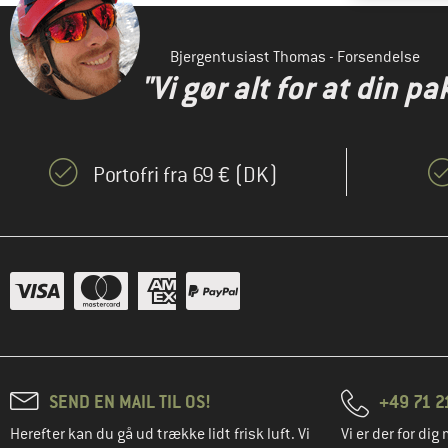
Bjergentusiast Thomas - Forsendelse
"Vi gør alt for at din pa
Portofri fra 69 € (DK)
SEND EN MAIL TIL OS!
+49 71 2
Herefter kan du gå ud trække lidt frisk luft. Vi
Vi er der for dig 