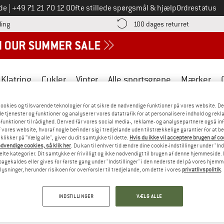
Ring til os på
de
|
+49 71 21 70 12 0
Ofte stillede spørgsmål & hjælp
Ordrestatus
Find betalingsoplysningerne her! Åbnes i en infoboks
Gå til retur
ling
100 dages returret
Klatring
Cykler
Vinter
Alle sportsgrene
Mærker
ookies og tilsvarende teknologier for at sikre de nødvendige funktioner på vores website. D
e tjenester og funktioner og analyserer vores datatrafik for at personalisere indhold og rekla
funktioner til rådighed. Derved får vores social media-, reklame- og analysepartnere også in
 vores website, hvoraf nogle befinder sig i tredjelande uden tilstrækkelige garantier for at b
 klikker på "Vælg alle", giver du dit samtykke til dette.
Hvis du ikke vil acceptere brugen af c
r stiller krav til dyrevelfærd, miljøansvar, sociale aspekter og spo
dvendige cookies, så klik her
. Du kan til enhver tid ændre dine cookie-indstillinger under "Ind
erierne omfatter overholdelse af de "Fem Friheder" for dyrevelfærd,
te kategorier. Dit samtykke er frivilligt og ikke nødvendigt til brugen af denne hjemmeside. D
lbagekaldes eller gives for første gang under "Indstillinger" i den nederste del på vores hjem
 skal gårde implementere foranstaltninger til beskyttelse af jord
plysninger, herunder risikoen for overførsler til tredjelande, om dette i vores
privatlivspolitik
.
 Hvert produkt kan spores tilbage til dets oprindelsesgård for at s
ere oplysninger på den officielle side: 
ZQ Merino
.
INDSTILLINGER
VÆLG ALLE