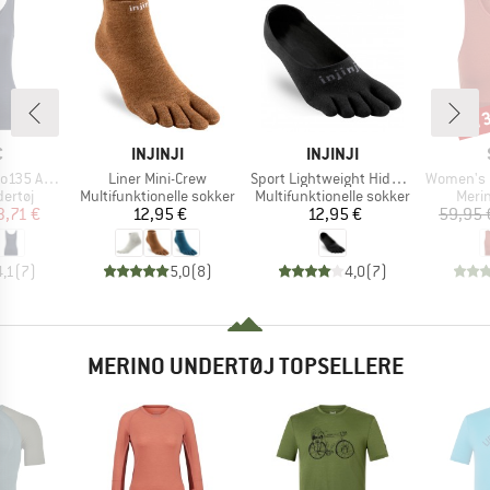
til
Raba
KE
MÆRKE
MÆRKE
C
INJINJI
INJINJI
Artikel
Artikel
Artikel
bySt. Tank
Liner Mini-Crew
Sport Lightweight Hidden
Women's Merino
uppe
Produktgruppe
Produktgruppe
Prod
ertøj
Multifunktionelle sokker
Multifunktionelle sokker
Meri
is
dsat pris
Pris
Pris
3,71 €
12,95 €
12,95 €
59,95 
4,1
(
7
)
5,0
(
8
)
4,0
(
7
)
MERINO UNDERTØJ TOPSELLERE