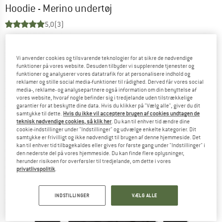
Hoodie - Merino undertøj
5,0
(3)
Vi anvender cookies og tilsvarende teknologier for at sikre de nødvendige
funktioner på vores website. Desuden tilbyder vi supplerende tjenester og
funktioner og analyserer vores datatrafik for at personalisere indhold og
reklamer og stille social media-funktioner til rådighed. Derved får vores social
media-, reklame- og analysepartnere også information om din benyttelse af
vores website, hvoraf nogle befinder sig i tredjelande uden tilstrækkelige
garantier for at beskytte dine data. Hvis du klikker på "Vælg alle", giver du dit
samtykke til dette.
Hvis du ikke vil acceptere brugen af cookies undtagen de
teknisk nødvendige cookies, så klik her
. Du kan til enhver tid ændre dine
cookie-indstillinger under "Indstillinger" og udvælge enkelte kategorier. Dit
samtykke er frivilligt og ikke nødvendigt til brugen af denne hjemmeside. Det
kan til enhver tid tilbagekaldes eller gives for første gang under "Indstillinger" i
den nederste del på vores hjemmeside. Du kan finde flere oplysninger,
herunder risikoen for overførsler til tredjelande, om dette i vores
privatlivspolitik
.
INDSTILLINGER
VÆLG ALLE