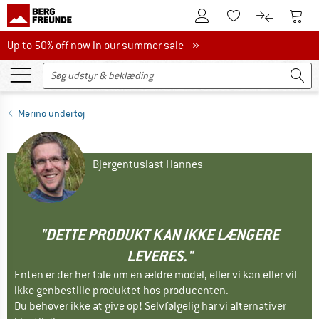
Til kundekontoen
Til 
Til huskesedlen.
Til produk
Up to 50% off now in our summer sale
Up to 50% off now in our summer sale »
Merino undertøj
Bjergentusiast Hannes
"DETTE PRODUKT KAN IKKE LÆNGERE
LEVERES."
Enten er der her tale om en ældre model, eller vi kan eller vil
ikke genbestille produktet hos producenten.
Du behøver ikke at give op! Selvfølgelig har vi alternativer