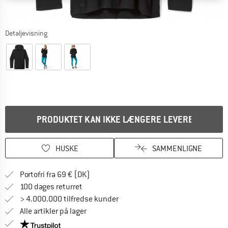
Detaljevisning
PRODUKTET KAN IKKE LÆNGERE LEVERES
HUSKE
SAMMENLIGNE
Find oplysninger om forsendelse her! Åb
Portofri fra 69 € (DK)
Gå til returretten her Åbnes i en infoboks
100 dages returret
> 4.000.000 tilfredse kunder
Alle artikler på lager
Vi er Trustpilot-certificeret - oplysningerne får du