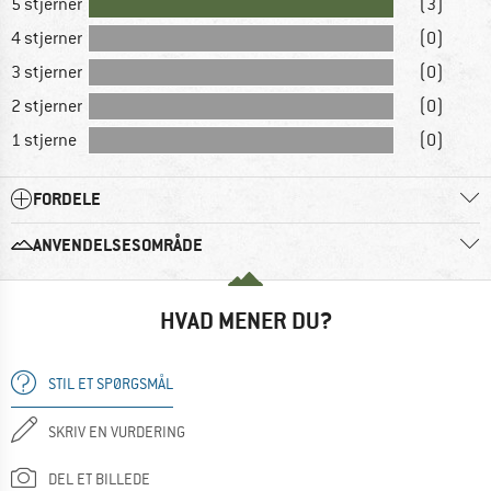
5 stjerner
(3)
4 stjerner
(0)
3 stjerner
(0)
2 stjerner
(0)
1 stjerne
(0)
FORDELE
ANVENDELSESOMRÅDE
HVAD MENER DU?
STIL ET SPØRGSMÅL
SKRIV EN VURDERING
DEL ET BILLEDE