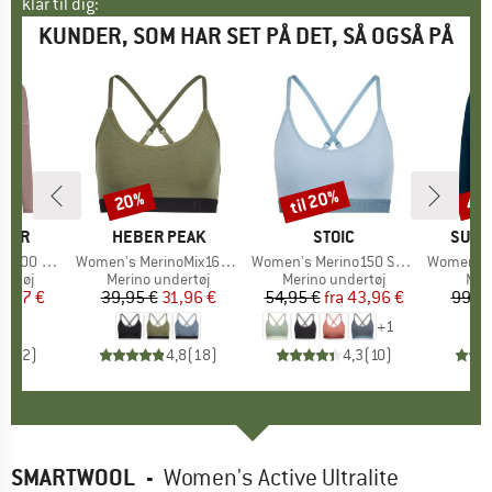
klar til dig:
KUNDER, SOM HAR SET PÅ DET, SÅ OGSÅ PÅ
til 20%
20%
40
Rabat
Rabat
Raba
AKER
MÆRKE
HEBER PEAK
MÆRKE
STOIC
MÆR
SUPE
e Rainer Ridge
Artikel
Women's MerinoMix165 PineconeHe. Soft Bra
Artikel
Women's Merino150 SadjemSt. Bra
Artikel
Women's Relax 
uppe
ertøj
Produktgruppe
Merino undertøj
Produktgruppe
Merino undertøj
Pro
Mer
is
dsat pris
6,97 €
39,95 €
Pris
Nedsat pris
31,96 €
54,95 €
fra
Pris
Nedsat pris
43,96 €
99,95
+
1
5,0
(
2
)
4,8
(
18
)
4,3
(
10
)
SMARTWOOL
-
Women's Active Ultralite