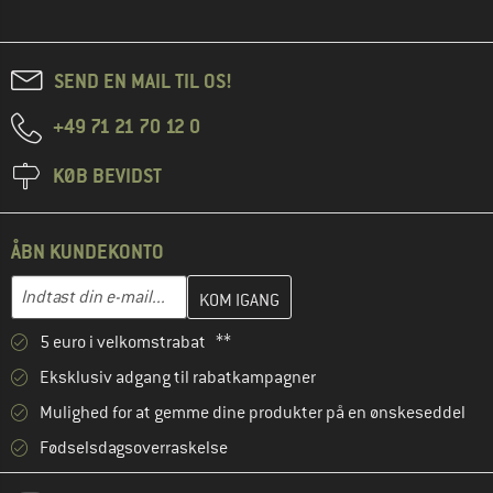
SEND EN MAIL TIL OS!
+49 71 21 70 12 0
KØB BEVIDST
ÅBN KUNDEKONTO
Indtast din e-mailadresse her, og opret i næste trin din kundekon
Indtast din e-mail...
5 euro i velkomstrabat **
Eksklusiv adgang til rabatkampagner
Mulighed for at gemme dine produkter på en ønskeseddel
Fødselsdagsoverraskelse