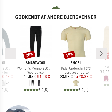
GODKENDT AF ANDRE BJERGVENNER
til
20%
15%
Rabat
Rabat
Raba
MÆRKE
MÆRKE
OOL
SMARTWOOL
ENGEL
Artik
Kid's
Artikel
Artikel
r Crew Boxed
Women's Merino 250 Baselayer Bottom
Kids' Undershirt S/S
34,95 
uppe
Produktgruppe
Produktgruppe
ertøj
Yoga-bukser
Hverdagsundertøj
is
dsat pris
Pris
Nedsat pris
Pris
Nedsat pris
80,47 €
114,95 €
91,96 €
23,95 €
fra
20,36 €
+
4
5,0
(
8
)
5,0
(
5
)
5,0
(
1
)