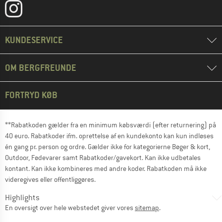
KUNDESERVICE
OM BERGFREUNDE
FORTRYD KØB
**Rabatkoden gælder fra en minimum købsværdi (efter returnering) på
40 euro. Rabatkoder ifm. oprettelse af en kundekonto kan kun indløses
én gang pr. person og ordre. Gælder ikke for kategorierne Bøger & kort,
Outdoor, Fødevarer samt Rabatkoder/gavekort. Kan ikke udbetales
kontant. Kan ikke kombineres med andre koder. Rabatkoden må ikke
videregives eller offentliggøres.
Highlights
En oversigt over hele webstedet giver vores
sitemap
.