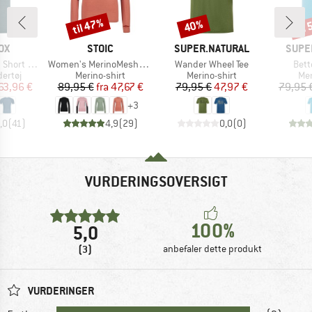
til 47%
til
40%
Rabat
Rabat
Raba
E
MÆRKE
MÆRKE
MÆR
OX
STOIC
SUPER.NATURAL
SUPE
Artikel
Artikel
Artik
rt Sleeve
Women's MerinoMesh150 SadjemSt. L/S
Wander Wheel Tee
Bett
uppe
Produktgruppe
Produktgruppe
Pro
ertøj
Merino-shirt
Merino-shirt
Mer
is
dsat pris
Pris
Nedsat pris
Pris
Nedsat pris
63,96 €
89,95 €
fra
47,67 €
79,95 €
47,97 €
79,95 
+
3
,0
(
41
)
4,9
(
29
)
0,0
(
0
)
VURDERINGSOVERSIGT
100%
5,0
(3)
anbefaler dette produkt
VURDERINGER