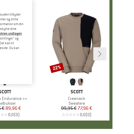
esuden tilbyder
mer og stille
formation om din
eskytte dine
ookies undtagen
stillinger" og
et kan til
meside. Du kan
22%
Rabat
MÆRKE
SCOTT
MÆRKE
SCOTT
s Endurance ++
Artikel
Crewneck
duktgruppe
elbukser
Produktgruppe
Sweatere
 €
Pris
Nedsat pris
89,96 €
99,95 €
Pris
Nedsat pris
77,96 €
0,0
(
0
)
0,0
(
0
)