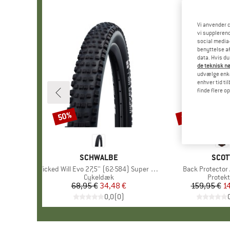
Vi anvender c
vi supplerend
social media-
benyttelse af
data. Hvis du
de teknisk nø
udvælge enkel
enhver tid ti
finde flere o
50%
10%
Rabat
Rabat
MÆRKE
SCHWALBE
MÆR
SCOT
Artikel
Wicked Will Evo 27,5'' (62-584) Super Race TLE
Artikel
Back Protector 
Produktgruppe
Cykeldæk
Produk
Protekt
68,95 €
Pris
Nedsat pris
34,48 €
159,95 €
Pr
Ne
1
0,0
(
0
)