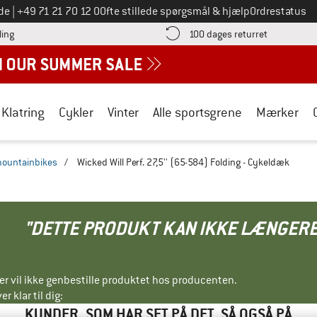
Ring til os på
de
|
+49 71 21 70 12 0
Ofte stillede spørgsmål & hjælp
Ordrestatus
Find betalingsoplysningerne her! Åbnes i en infoboks
Gå til retur
ling
100 dages returret
Klatring
Cykler
Vinter
Alle sportsgrene
Mærker
mountainbikes
/
Wicked Will Perf. 27,5'' (65-584) Folding - Cykeldæk
"DETTE PRODUKT KAN IKKE LÆNGERE
ller vil ikke genbestille produktet hos producenten.
r klar til dig:
KUNDER, SOM HAR SET PÅ DET, SÅ OGSÅ PÅ