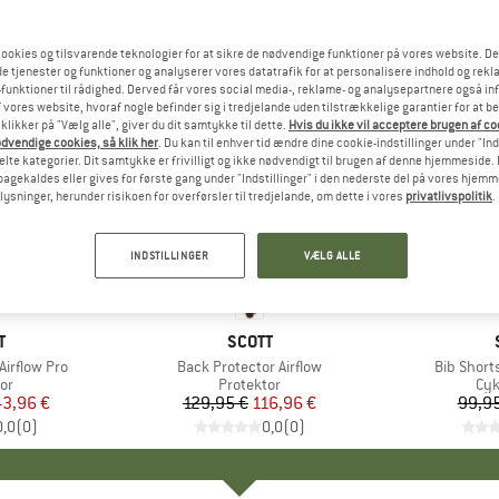
ookies og tilsvarende teknologier for at sikre de nødvendige funktioner på vores website. D
e tjenester og funktioner og analyserer vores datatrafik for at personalisere indhold og rekla
funktioner til rådighed. Derved får vores social media-, reklame- og analysepartnere også in
 vores website, hvoraf nogle befinder sig i tredjelande uden tilstrækkelige garantier for at b
 klikker på "Vælg alle", giver du dit samtykke til dette.
Hvis du ikke vil acceptere brugen af c
dvendige cookies, så klik her
. Du kan til enhver tid ændre dine cookie-indstillinger under "Ind
te kategorier. Dit samtykke er frivilligt og ikke nødvendigt til brugen af denne hjemmeside. D
lbagekaldes eller gives for første gang under "Indstillinger" i den nederste del på vores hjem
plysninger, herunder risikoen for overførsler til tredjelande, om dette i vores
privatlivspolitik
.
10%
10%
Rabat
Rabat
INDSTILLINGER
VÆLG ALLE
KE
T
MÆRKE
SCOTT
Airflow Pro
Artikel
Back Protector Airflow
Artikel
Bib Short
tgruppe
or
Produktgruppe
Protektor
Pro
Cyk
is
dsat pris
43,96 €
129,95 €
Pris
Nedsat pris
116,96 €
99,95
0,0
(
0
)
0,0
(
0
)