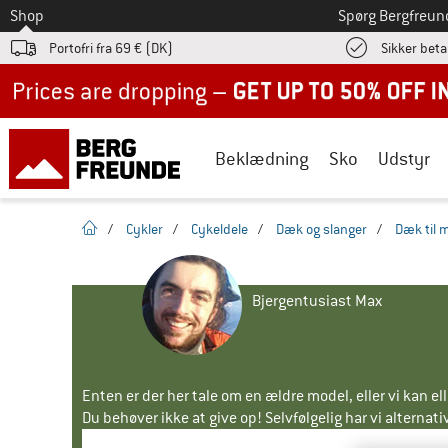
Til
Shop
Spørg Bergfreun
Portofri fra 69 € (DK)
Sikker beta
Up to 50% off now in our summer sale
Beklædning
Sko
Udstyr
Hjemmeside
/
Cykler
/
Cykeldele
/
Dæk og slanger
/
Dæk til 
Bjergentusiast Max
Enten er der her tale om en ældre model, eller vi kan e
Du behøver ikke at give op! Selvfølgelig har vi alternative