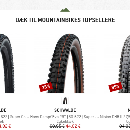
DÆK TIL MOUNTAINBIKES TOPSELLERE
35%
35%
Rabat
Rabat
MÆRKE
LBE
SCHWALBE
M
Artikel
Artikel
Super Ground FB TLE
Hans Dampf Evo 29'' (60-622) Super Trail TLE
Minion DHR II 27,5'' (
tgruppe
Produktgruppe
Pr
æk
Cykeldæk
C
is
dsat pris
Pris
Nedsat pris
4,82 €
68,95 €
44,82 €
84,95