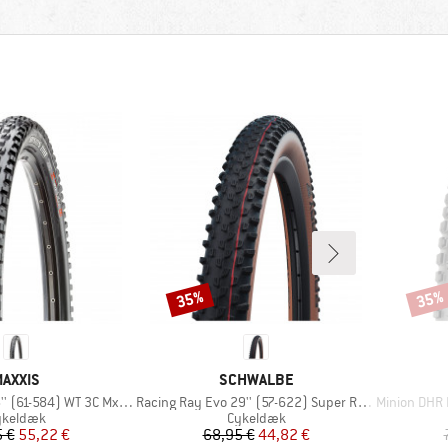
35%
35%
Rabat
Rabat
MÆRKE
MÆRKE
AXXIS
SCHWALBE
Artikel
Artikel
61-584) WT 3C MxGrip DD TR
Racing Ray Evo 29'' (57-622) Super Race FB TLE
Minion DHR II 2
oduktgruppe
Produktgruppe
ykeldæk
Cykeldæk
Pris
Nedsat pris
Pris
Nedsat pris
 €
55,22 €
68,95 €
44,82 €