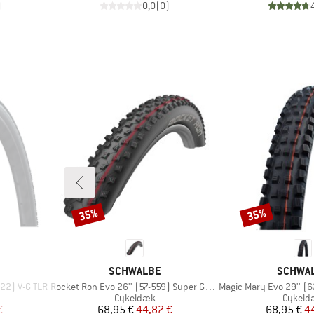
)
0,0
(
0
)
35%
35%
Rabat
Rabat
MÆRKE
MÆRKE
SCHWALBE
SCHWA
Artikel
Artikel
622) V-G TLR
Rocket Ron Evo 26'' (57-559) Super Ground TLE
Magic Mary Evo 29'' (62-62
pe
Produktgruppe
Produk
Cykeldæk
Cykeld
 pris
Pris
Nedsat pris
Pr
Ne
€
68,95 €
44,82 €
68,95 €
4