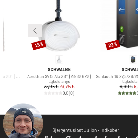
15%
22%
Rabat
Rabat
MÆRKE
MÆRKE
SCHWALBE
SCHWA
Artikel
Artikel
'' (50-406)
Aerothan SV15 Alu 28'' (23/32-622)
Schlauch 19 27,5/28/29'' 54 
pe
Produktgruppe
Produkt
Cykelslange
Cykelsl
 pris
Pris
Nedsat pris
Pr
Ne
€
27,95 €
23,76 €
8,90 €
6,
)
0,0
(
0
)
Bjergentusiast Julian - Indkøber