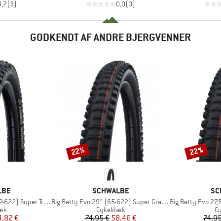
4,7
(
3
)
0,0
(
0
)
GODKENDT AF ANDRE BJERGVENNER
22%
22%
Rabat
Rabat
MÆRKE
MÆ
LBE
SCHWALBE
SC
Artikel
Artikel
2) Super Trail TLE
Big Betty Evo 29'' (65-622) Super Gravity TLE
Big Betty Evo 27,5'' (
tgruppe
Produktgruppe
Pr
æk
Cykeldæk
C
is
dsat pris
Pris
Nedsat pris
4,82 €
74,95 €
58,46 €
74,95