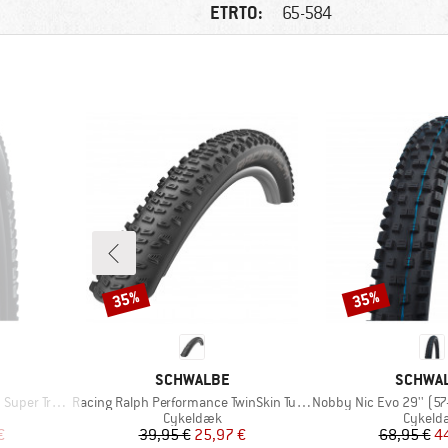
ETRTO:
65-584
35%
35%
Rabat
Rabat
MÆRKE
MÆRKE
SCHWALBE
SCHWA
Artikel
Artikel
r Trail TLE
Racing Ralph Performance TwinSkin Tubeless 29x2,25
Nobby Nic Evo 29'' (57-622) 
pe
Produktgruppe
Produk
Cykeldæk
Cykeld
 pris
Pris
Nedsat pris
Pr
Ne
€
39,95 €
25,97 €
68,95 €
4