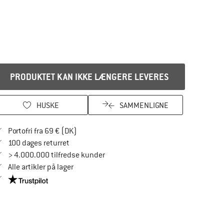
PRODUKTET KAN IKKE LÆNGERE LEVERES
HUSKE
SAMMENLIGNE
Find oplysninger om forsendelse her! Åbnes
Portofri fra 69 € (DK)
Gå til returretten her Åbnes i en infoboks
100 dages returret
> 4.000.000 tilfredse kunder
Alle artikler på lager
Vi er Trustpilot-certificeret - oplysningerne får du her