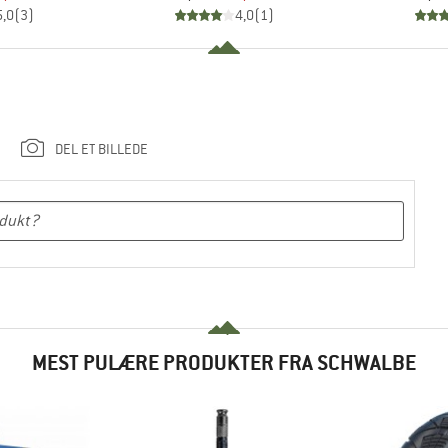
5,0
(
3
)
4,0
(
1
)
DEL ET BILLEDE
MEST PULÆRE PRODUKTER FRA SCHWALBE