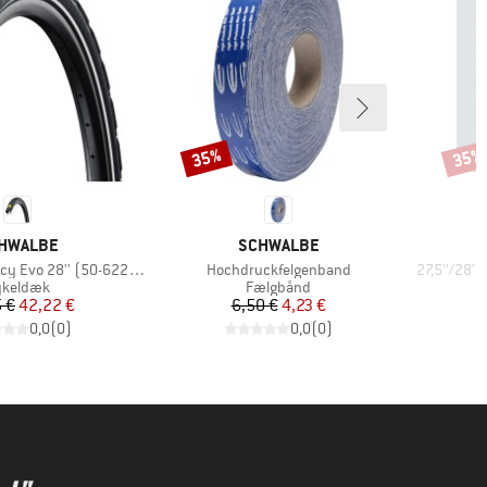
35%
35%
Rabat
Rabat
RKE
MÆRKE
HWALBE
SCHWALBE
Artikel
Artikel
o 28'' (50-622) SR V-Guard
Hochdruckfelgenband
27,5''/28'
oduktgruppe
Produktgruppe
ykeldæk
Fælgbånd
Pris
Nedsat pris
Pris
Nedsat pris
 €
42,22 €
6,50 €
4,23 €
0,0
(
0
)
0,0
(
0
)