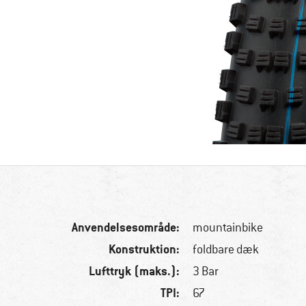
Anvendelsesområde:
mountainbike
Konstruktion:
foldbare dæk
Lufttryk (maks.):
3 Bar
TPI:
67