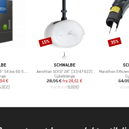
15%
35%
Rabat
Rabat
MÆRKE
MÆ
LBE
SCHWALBE
SC
Artikel
Artikel
bis 60-584/622/635
Aerothan SCV17 28'' (33/47-622)
Marathon Efficiency Ev
gruppe
Produktgruppe
Pr
ange
Cykelslange
C
is
dsat pris
Pris
Nedsat pris
94 €
28,95 €
fra
24,61 €
64,95
5,0
(
2
)
0,0
(
0
)