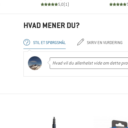
)
5,0
(
1
)
HVAD MENER DU?
STIL ET SPØRGSMÅL
SKRIV EN VURDERING