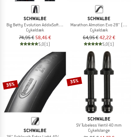
SCHWALBE
SCHWALBE
Big Betty Evolution AddixSoft SuperGravity 29'' (62-622) TLE E-50
Marathon Almotion Evo 28'' (40-622
Cykeldæk
Cykeldæk
74,95 €
58,46 €
64,95 €
42,22 €
5,0
(1)
5,0
(1)
35%
35%
SCHWALBE
SV Tubeless Ventil 40 mm
SCHWALBE
Cykelslange
26'' Schlauch Extra Light 40/60-559 SV 14