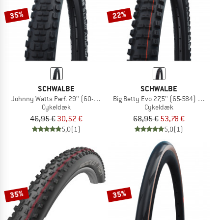
35%
22%
SCHWALBE
SCHWALBE
Johnny Watts Perf. 29'' (60-622) Raceguard FB
Big Betty Evo 27,5'' (65-584) Super Tr
Cykeldæk
Cykeldæk
46,95 €
30,52 €
68,95 €
53,78 €
5,0
(1)
5,0
(1)
35%
35%