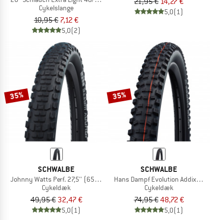
21,95 €
14,27 €
Cykelslange
5,0
(1)
10,95 €
7,12 €
5,0
(2)
35%
35%
SCHWALBE
SCHWALBE
Johnny Watts Perf. 27,5'' (65-584) Raceguard FB
Hans Dampf Evolution AddixSoft Supe
Cykeldæk
Cykeldæk
49,95 €
32,47 €
74,95 €
48,72 €
5,0
(1)
5,0
(1)