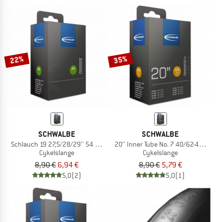
22%
35%
SCHWALBE
SCHWALBE
Schlauch 19 27,5/28/29'' 54 bis 60-584/622/635
20'' Inner Tube No. 7 40/62-406/428
Cykelslange
Cykelslange
8,90 €
6,94 €
8,90 €
5,79 €
5,0
(2)
5,0
(1)