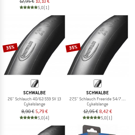
12,95 €
10,10 €
5,0
(1)
35%
35%
SCHWALBE
SCHWALBE
26'' Schlauch 40/62-559 SV 13
27,5'' Schlauch Freeride 54/75-584 S
Cykelslange
Cykelslange
8,90 €
5,79 €
12,95 €
8,42 €
5,0
(4)
5,0
(1)