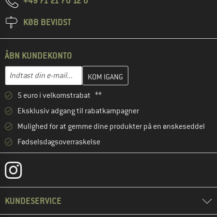
+49 71 21 70 12 0
KØB BEVIDST
ÅBN KUNDEKONTO
Indtast din e-mailadresse her, og opret i næste trin din kundekon
E-mail-adresse
5 euro i velkomstrabat **
Eksklusiv adgang til rabatkampagner
Mulighed for at gemme dine produkter på en ønskeseddel
Fødselsdagsoverraskelse
KUNDESERVICE