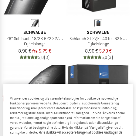
SCHWALBE
SCHWALBE
28'' Schlauch 18/28-622 22/25-630 SV 15
Schlauch 21 27,5'' 40 bis 62-584 SV
Cykelslange
Cykelslange
8,90 €
fra 5,79 €
8,90 €
5,79 €
5,0
(3)
5,0
(3)
35%
35%
Vi anvender cookies og tilsvarende teknologier for at sikre de nødvendige
funktioner på vores website. Desuden tilbyder vi supplerende tjenester og
funktioner og analyserer vores datatrafik for at personalisere indhold og
reklamer og stille social media-funktioner til rådighed. Derved får vores social
media-, reklame- og analysepartnere også information om din benyttelse af
vores website, hvoraf nogle befinder sig i tredjelande uden tilstrækkelige
garantier for at beskytte dine data. Hvis du klikker på "Vælg alle", giver du dit
samtykke til dette.
Hvis du ikke vil acceptere brugen af cookies undtagen de