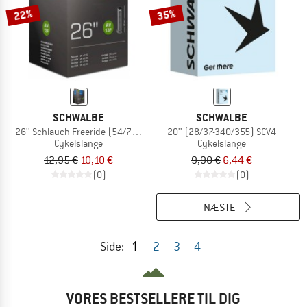
22%
35%
SCHWALBE
SCHWALBE
26'' Schlauch Freeride (54/75-559) AV 13F
20'' (28/37-340/355) SCV4
Cykelslange
Cykelslange
12,95 €
10,10 €
9,90 €
6,44 €
(0)
(0)
NÆSTE
1
Side:
2
3
4
VORES BESTSELLERE TIL DIG