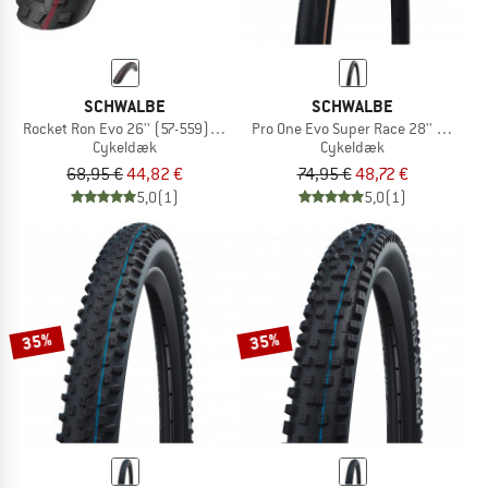
SCHWALBE
SCHWALBE
Rocket Ron Evo 26'' (57-559) Super Ground TLE
Pro One Evo Super Race 28'' (30-62
Cykeldæk
Cykeldæk
68,95 €
44,82 €
74,95 €
48,72 €
5,0
(1)
5,0
(1)
35%
35%