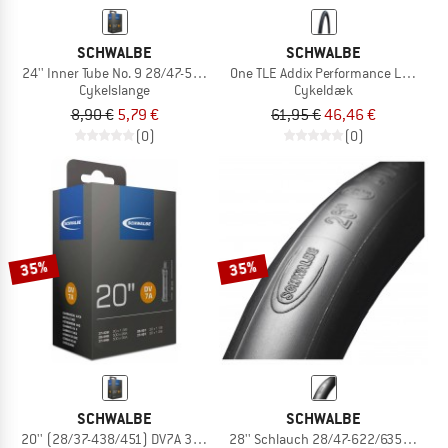
SCHWALBE
SCHWALBE
24'' Inner Tube No. 9 28/47-507/541
One TLE Addix Performance Line 28''
Cykelslange
Cykeldæk
8,90 €
5,79 €
61,95 €
46,46 €
(0)
(0)
35%
35%
SCHWALBE
SCHWALBE
20'' (28/37-438/451) DV7A 32mm
28'' Schlauch 28/47-622/635 DV 17