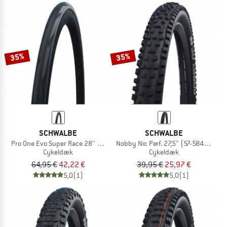
35%
35%
SCHWALBE
SCHWALBE
Pro One Evo Super Race 28'' (25-622) V-Guard FB
Nobby Nic Perf. 27,5'' (57-584) Twins
Cykeldæk
Cykeldæk
64,95 €
42,22 €
39,95 €
25,97 €
5,0
(1)
5,0
(1)