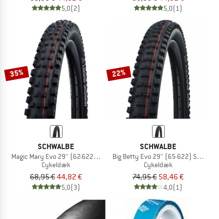
5,0
(2)
5,0
(1)
35%
22%
SCHWALBE
SCHWALBE
Magic Mary Evo 29'' (62-622) Super Trail TLE
Big Betty Evo 29'' (65-622) Super Gr
Cykeldæk
Cykeldæk
68,95 €
44,82 €
74,95 €
58,46 €
5,0
(3)
4,0
(1)