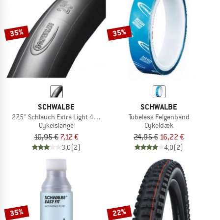
35%
35%
SCHWALBE
SCHWALBE
27,5'' Schlauch Extra Light 40/62-622/635 SV 19A
Tubeless Felgenband
Cykelslange
Cykeldæk
10,95 €
7,12 €
24,95 €
16,22 €
3,0
(2)
4,0
(2)
35%
22%