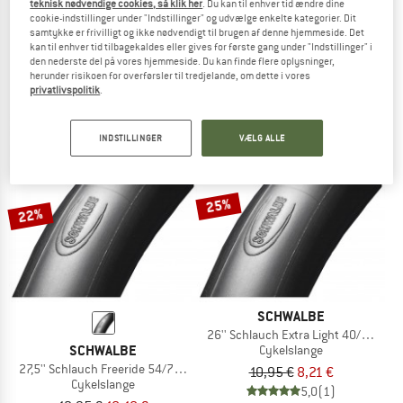
teknisk nødvendige cookies, så klik her
. Du kan til enhver tid ændre dine
cookie-indstillinger under "Indstillinger" og udvælge enkelte kategorier. Dit
SCHWALBE
SCHWALBE
samtykke er frivilligt og ikke nødvendigt til brugen af denne hjemmeside. Det
28'' Schlauch 28/47-622/635 SV 17
20'' Inner Tube No. 7 AP Air Plus 40/
kan til enhver tid tilbagekaldes eller gives for første gang under "Indstillinger" i
Cykelslange
Cykelslange
den nederste del på vores hjemmeside. Du kan finde flere oplysninger,
8,90 €
fra 5,79 €
12,95 €
8,42 €
herunder risikoen for overførsler til tredjelande, om dette i vores
privatlivspolitik
.
4,6
(8)
5,0
(1)
INDSTILLINGER
VÆLG ALLE
25%
22%
SCHWALBE
26'' Schlauch Extra Light 40/60-559 
SCHWALBE
Cykelslange
27,5'' Schlauch Freeride 54/75-584 AV 21F
10,95 €
8,21 €
Cykelslange
5,0
(1)