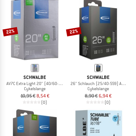
22%
22%
SCHWALBE
SCHWALBE
AV7C Extra Light 20'' (40/60-406)
26'' Schlauch (25/40-559) AV 12A
Cykelslange
Cykelslange
10,95 €
8,54 €
8,90 €
6,94 €
(0)
(0)