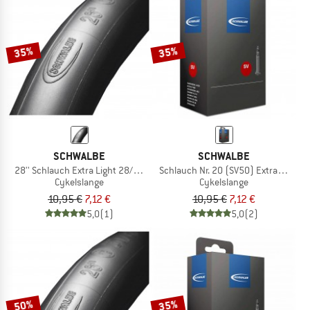
35%
35%
SCHWALBE
SCHWALBE
28'' Schlauch Extra Light 28/44-622 SV 18
Schlauch Nr. 20 (SV50) Extra Light
Cykelslange
Cykelslange
10,95 €
7,12 €
10,95 €
7,12 €
5,0
(1)
5,0
(2)
50%
35%