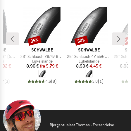
35%
50%
35
Rabat
Rabat
Raba
MÆRKE
MÆRKE
MÆ
LBE
SCHWALBE
SCHWALBE
SC
Artikel
Artikel
Artikel
 Ground FB TLE
28'' Schlauch 28/47-622/635 SV 17
26'' Schlauch 47-559/32-597 AV 12
28'' Schlauch 18/
tgruppe
Produktgruppe
Produktgruppe
Pr
æk
Cykelslange
Cykelslange
Cyk
is
dsat pris
Pris
Nedsat pris
Pris
Nedsat pris
4,82 €
8,90 €
fra
5,79 €
8,90 €
4,45 €
8,90 
4,7
(
3
)
4,6
(
8
)
5,0
(
1
)
Bjergentusiast Thomas - Forsendelse