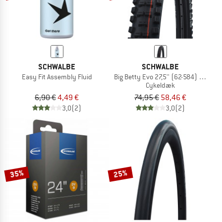
SCHWALBE
SCHWALBE
Easy Fit Assembly Fluid
Big Betty Evo 27,5'' (62-584) Super 
Cykeldæk
6,90 €
4,49 €
74,95 €
58,46 €
3,0
(2)
3,0
(2)
35%
25%