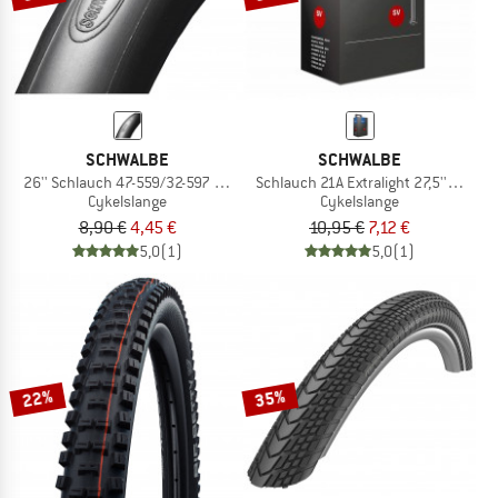
SCHWALBE
SCHWALBE
26'' Schlauch 47-559/32-597 AV 12
Schlauch 21A Extralight 27,5'' 40 bis
Cykelslange
Cykelslange
8,90 €
4,45 €
10,95 €
7,12 €
5,0
(1)
5,0
(1)
22%
35%