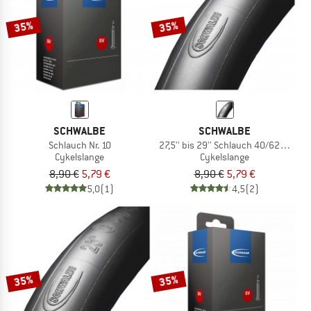
35%
35%
SCHWALBE
SCHWALBE
Schlauch Nr. 10
27,5'' bis 29'' Schlauch 40/62-622/6
Cykelslange
Cykelslange
8,90 €
5,79 €
8,90 €
5,79 €
5,0
(1)
4,5
(2)
35%
35%