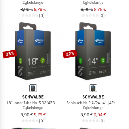
Cykelslange
Cykelslange
8,90 €
5,79 €
8,90 €
5,79 €
(0)
(0)
35%
22%
SCHWALBE
SCHWALBE
18'' Inner Tube No. 5 32/47-355/400
Schlauch Nr. 2 AV2A 14'' (47/60-254
Cykelslange
Cykelslange
8,90 €
5,79 €
8,90 €
6,94 €
(0)
(0)