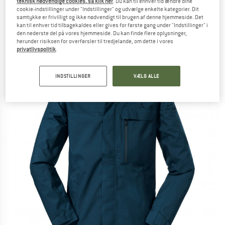
teknisk nødvendige cookies, så klik her
. Du kan til enhver tid ændre dine
Fritidsjakke
cookie-indstillinger under "Indstillinger" og udvælge enkelte kategorier. Dit
samtykke er frivilligt og ikke nødvendigt til brugen af denne hjemmeside. Det
(0)
kan til enhver tid tilbagekaldes eller gives for første gang under "Indstillinger" i
den nederste del på vores hjemmeside. Du kan finde flere oplysninger,
herunder risikoen for overførsler til tredjelande, om dette i vores
privatlivspolitik
.
INDSTILLINGER
VÆLG ALLE