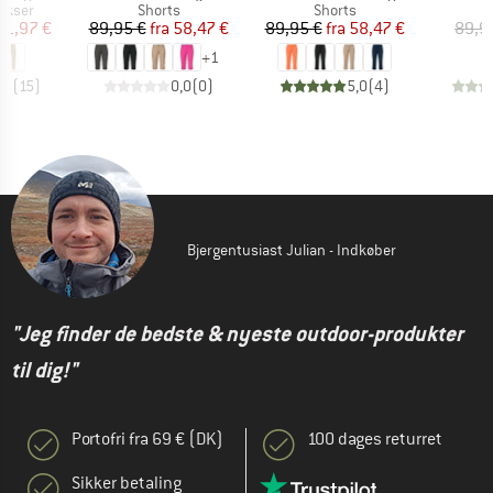
uppe
Produktgruppe
Produktgruppe
ukser
Shorts
Shorts
is
dsat pris
Pris
Nedsat pris
Pris
Nedsat pris
61,97 €
89,95 €
fra
58,47 €
89,95 €
fra
58,47 €
89,9
+
1
,9
(
15
)
0,0
(
0
)
5,0
(
4
)
Bjergentusiast Julian - Indkøber
"Jeg finder de bedste & nyeste outdoor-produkter
til dig!"
Portofri fra 69 € (DK)
100 dages returret
Sikker betaling