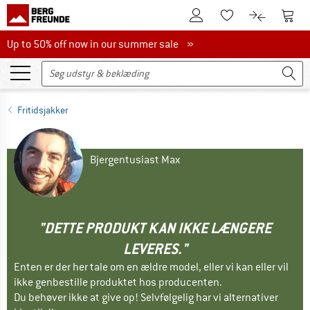
Til kundekontoen
Til 
Til huskesedlen.
Til produk
Up to 50% off now in our summer sale
Up to 50% off now in our summer sale »
Fritidsjakker
Bjergentusiast Max
"DETTE PRODUKT KAN IKKE LÆNGERE
LEVERES."
Enten er der her tale om en ældre model, eller vi kan eller vil
ikke genbestille produktet hos producenten.
Du behøver ikke at give op! Selvfølgelig har vi alternativer