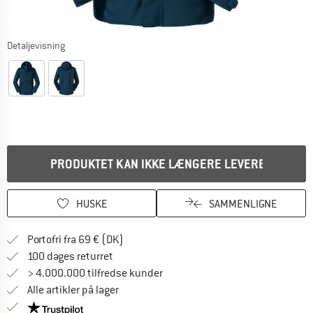
Detaljevisning
PRODUKTET KAN IKKE LÆNGERE LEVERES
HUSKE
SAMMENLIGNE
Find oplysninger om forsendelse her! Åb
Portofri fra 69 € (DK)
Gå til returretten her Åbnes i en infoboks
100 dages returret
> 4.000.000 tilfredse kunder
Alle artikler på lager
Vi er Trustpilot-certificeret - oplysningerne får du