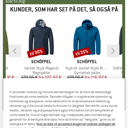
klar til dig:
KUNDER, SOM HAR SET PÅ DET, SÅ OGSÅ PÅ
til 30%
til 35%
Rabat
Rabat
FEL
MÆRKE
SCHÖFFEL
MÆRKE
SCHÖFFEL
M
SC
mund
Artikel
Jacket Style Migandi
Artikel
Hybrid Jacket Style Blaueis
Artikel
Softshel
tgruppe
kke
Produktgruppe
Regnjakke
Produktgruppe
Syntetisk jakke
Pro
Soft
is
dsat pris
62,37 €
179,95 €
fra
Pris
Nedsat pris
125,97 €
179,95 €
fra
Pris
Nedsat pris
116,97 €
fra
+
3
4,9
(
9
)
0,0
(
0
)
0,0
(
0
)
Vi anvender cookies og tilsvarende teknologier for at sikre de nødvendige
funktioner på vores website. Desuden tilbyder vi supplerende tjenester og
funktioner og analyserer vores datatrafik for at personalisere indhold og
reklamer og stille social media-funktioner til rådighed. Derved får vores social
media-, reklame- og analysepartnere også information om din benyttelse af
vores website, hvoraf nogle befinder sig i tredjelande uden tilstrækkelige
garantier for at beskytte dine data. Hvis du klikker på "Vælg alle", giver du dit
SCHÖFFEL
-
Zipin! Jacket Imphal -
samtykke til dette.
Hvis du ikke vil acceptere brugen af cookies undtagen de