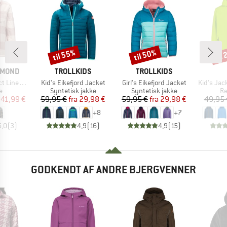
til 55%
til 50%
til
Rabat
Rabat
Raba
MÆRKE
MÆRKE
AMOND
TROLLKIDS
TROLLKIDS
Artikel
Artikel
Artikel
d Flannel
Kid's Eikefjord Jacket
Girl's Eikefjord Jacket
Kid's Jac
ktgruppe
Produktgruppe
Produktgruppe
Pr
e
Syntetisk jakke
Syntetisk jakke
Re
is
dsat pris
Pris
Nedsat pris
Pris
Nedsat pris
41,99 €
59,95 €
fra
29,98 €
59,95 €
fra
29,98 €
49,95 
+
8
+
7
5,0
(
3
)
4,9
(
16
)
4,9
(
15
)
GODKENDT AF ANDRE BJERGVENNER