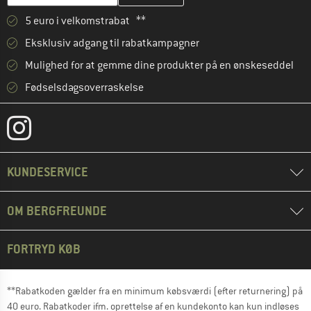
5 euro i velkomstrabat **
Eksklusiv adgang til rabatkampagner
Mulighed for at gemme dine produkter på en ønskeseddel
Fødselsdagsoverraskelse
KUNDESERVICE
OM BERGFREUNDE
FORTRYD KØB
**Rabatkoden gælder fra en minimum købsværdi (efter returnering) på
40 euro. Rabatkoder ifm. oprettelse af en kundekonto kan kun indløses