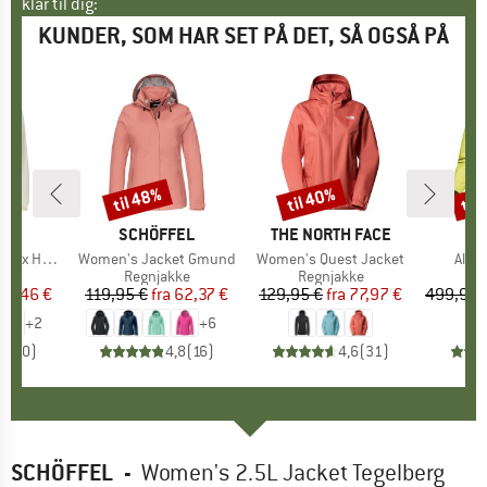
klar til dig:
KUNDER, SOM HAR SET PÅ DET, SÅ OGSÅ PÅ
til 48%
til 40%
til
Rabat
Rabat
Raba
KE
MÆRKE
SCHÖFFEL
MÆRKE
THE NORTH FACE
M
AR
 Pack Pocket
Artikel
Women's Jacket Gmund
Artikel
Women's Quest Jacket
Artik
Alph
tgruppe
kke
Produktgruppe
Regnjakke
Produktgruppe
Regnjakke
Pr
Re
is
dsat pris
52,46 €
119,95 €
fra
Pris
Nedsat pris
62,37 €
129,95 €
fra
Pris
Nedsat pris
77,97 €
499,95 
+
2
+
6
0,0
(
0
)
4,8
(
16
)
4,6
(
31
)
SCHÖFFEL
-
Women's 2.5L Jacket Tegelberg