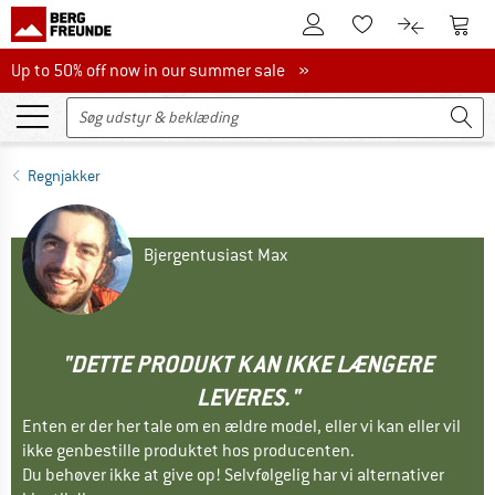
Til kundekontoen
Til 
Til huskesedlen.
Til produk
Up to 50% off now in our summer sale
Up to 50% off now in our summer sale »
Regnjakker
Bjergentusiast Max
"DETTE PRODUKT KAN IKKE LÆNGERE
LEVERES."
Enten er der her tale om en ældre model, eller vi kan eller vil
ikke genbestille produktet hos producenten.
Du behøver ikke at give op! Selvfølgelig har vi alternativer