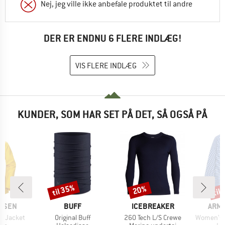
Nej, jeg ville ikke anbefale produktet til andre
DER ER ENDNU 6 FLERE INDLÆG!
VIS FLERE INDLÆG
KUNDER, SOM HAR SET PÅ DET, SÅ OGSÅ PÅ
til 35%
til
20%
Rabat
Rabat
Raba
MÆRKE
MÆRKE
MÆR
ANSEN
BUFF
ICEBREAKER
ARM
Artikel
Artikel
Artikel
s Jacket
Original Buff
260 Tech L/S Crewe
Women's Xiana