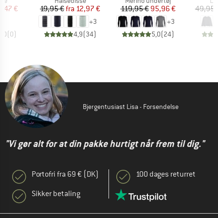
tgruppe
Produktgruppe
Produktgruppe
Pr
kke
Halsedisse
Merino undertøj
Lo
is
dsat pris
Pris
Nedsat pris
Pris
Nedsat pris
6,47 €
19,95 €
fra
12,97 €
119,95 €
95,96 €
49,95 
+
3
+
3
0,0
(
0
)
4,9
(
34
)
5,0
(
24
)
Bjergentusiast Lisa - Forsendelse
"Vi gør alt for at din pakke hurtigt når frem til dig."
Portofri fra 69 € (DK)
100 dages returret
Sikker betaling