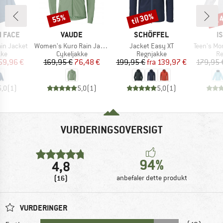
til 30%
til
55%
Rabat
Rabat
Raba
MÆRKE
MÆRKE
M
 FACE
VAUDE
SCHÖFFEL
I
Artikel
Artikel
Artikel
ain Jacket
Women's Kuro Rain Jacket
Jacket Easy XT
Teen's Monsun
tgruppe
Produktgruppe
Produktgruppe
Pr
kke
Cykeljakke
Regnjakke
Re
is
dsat pris
Pris
Nedsat pris
Pris
Nedsat pris
59,96 €
169,95 €
76,48 €
199,95 €
fra
139,97 €
179,95 
5,0
(
1
)
5,0
(
1
)
5,0
(
1
)
VURDERINGSOVERSIGT
94%
4,8
(16)
anbefaler dette produkt
VURDERINGER