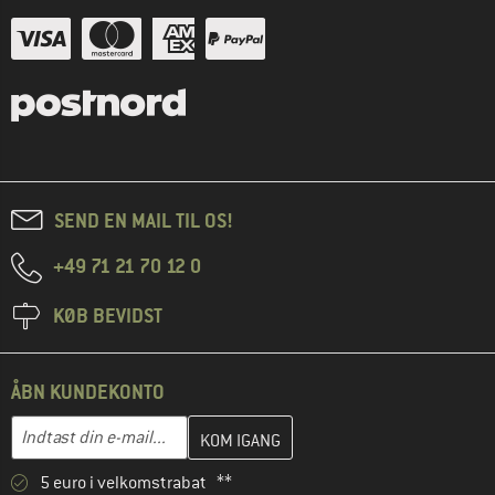
SEND EN MAIL TIL OS!
+49 71 21 70 12 0
KØB BEVIDST
ÅBN KUNDEKONTO
Indtast din e-mailadresse her, og opret i næste trin din kundekon
E-mail-adresse
5 euro i velkomstrabat **