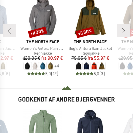
til 30%
til 30%
til
Rabat
Rabat
Raba
KE
MÆRKE
MÆRKE
MÆRK
C
THE NORTH FACE
THE NORTH FACE
THE 
Artikel
Artikel
Artikel
acket II
Women's Antora Rain Jacket
Boy's Antora Rain Jacket
Women's
tgruppe
Produktgruppe
Produktgruppe
Pr
kke
Regnjakke
Regnjakke
Re
is
dsat pris
Pris
Nedsat pris
Pris
Nedsat pris
2,97 €
129,95 €
fra
90,97 €
79,95 €
fra
55,97 €
129,95
+
4
4,8
(
6
)
5,0
(
12
)
5,0
(
3
)
GODKENDT AF ANDRE BJERGVENNER