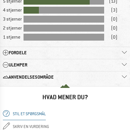
5 stjerner
(13)
4 stjerner
(3)
3 stjerner
(0)
2 stjerner
(0)
1 stjerne
(0)
FORDELE
ULEMPER
ANVENDELSESOMRÅDE
HVAD MENER DU?
STIL ET SPØRGSMÅL
SKRIV EN VURDERING