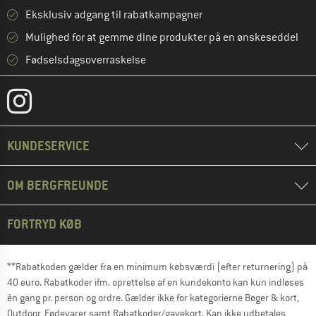
Eksklusiv adgang til rabatkampagner
Mulighed for at gemme dine produkter på en ønskeseddel
Fødselsdagsoverraskelse
KUNDESERVICE
OM BERGFREUNDE
FORTRYD KØB
**Rabatkoden gælder fra en minimum købsværdi (efter returnering) på
40 euro. Rabatkoder ifm. oprettelse af en kundekonto kan kun indløses
én gang pr. person og ordre. Gælder ikke for kategorierne Bøger & kort,
Outdoor, Fødevarer samt Rabatkoder/gavekort. Kan ikke udbetales