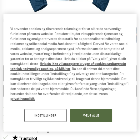
Detaljevisning
Vi anvender cookies og tilsvarende teknologier for at sikre de nødvendige
funktioner på vores website. Desuden tilbyder vi supplerende tjenester og
funktioner og analyserer vores datatrafik for at personalisere indhold og
reklamer og stille social media-funktioner til rådighed. Derved får vores social
media-, reklame- og analysepartnere også information om din benyttelse af
vores website, hvoraf nogle befinder sig i tredjelande uden tilstrækkelige
garantier for at beskytte dine data. Hvis du klikker på "Vælg alle", giver du dit
samtykke til dette.
Hvis du ikke vil acceptere brugen af cookies undtagen de
teknisk nødvendige cookies, så klik her
. Du kan til enhver tid ændre dine
PRODUKTET KAN IKKE LÆNGERE LEVERES
cookie-indstillinger under "Indstillinger" og udvælge enkelte kategorier. Dit
samtykke er frivilligt og ikke nødvendigt til brugen af denne hjemmeside. Det
kan til enhver tid tilbagekaldes eller gives for første gang under "Indstillinger" i
den nederste del på vores hjemmeside. Du kan finde flere oplysninger,
HUSKE
SAMMENLIGNE
herunder risikoen for overførsler til tredjelande, om dette i vores
privatlivspolitik
.
Find oplysninger om forsendelse her! Åb
Portofri fra 69 € (DK)
Gå til returretten her Åbnes i en infoboks
100 dages returret
INDSTILLINGER
VÆLG ALLE
> 4.000.000 tilfredse kunder
Alle artikler på lager
Vi er Trustpilot-certificeret - oplysningerne får du