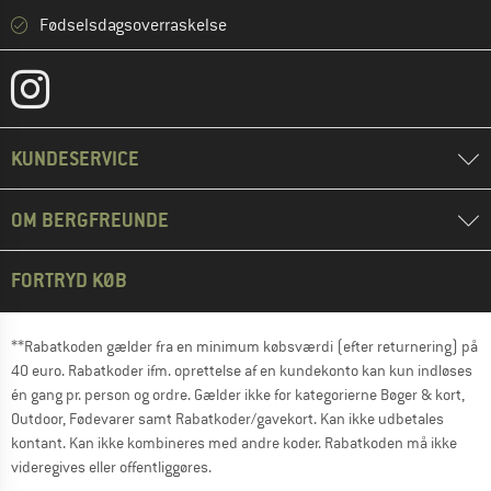
Fødselsdagsoverraskelse
KUNDESERVICE
OM BERGFREUNDE
FORTRYD KØB
**Rabatkoden gælder fra en minimum købsværdi (efter returnering) på
40 euro. Rabatkoder ifm. oprettelse af en kundekonto kan kun indløses
én gang pr. person og ordre. Gælder ikke for kategorierne Bøger & kort,
Outdoor, Fødevarer samt Rabatkoder/gavekort. Kan ikke udbetales
kontant. Kan ikke kombineres med andre koder. Rabatkoden må ikke
videregives eller offentliggøres.