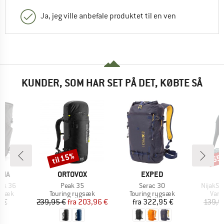
Ja, jeg ville anbefale produktet til en ven
KUNDER, SOM HAR SET PÅ DET, KØBTE SÅ
til 15%
65
Rabat
Raba
MÆRKE
MÆRKE
NIA
ORTOVOX
EXPED
Artikel
Artikel
Artikel
ack 36
Peak 35
Serac 30
NijakSt
ruppe
Produktgruppe
Produktgruppe
Prod
gsæk
Touring rygsæk
Touring rygsæk
Van
is
Pris
Nedsat pris
Pris
5 €
239,95 €
fra
203,96 €
fra
322,95 €
139,9