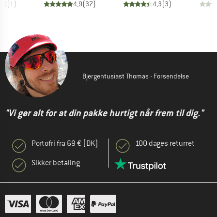
5,0
(
1
)
4,9
(
37
)
4,3
(
3
)
Bjergentusiast Thomas - Forsendelse
"Vi gør alt for at din pakke hurtigt når frem til dig."
Portofri fra 69 € (DK)
100 dages returret
Sikker betaling