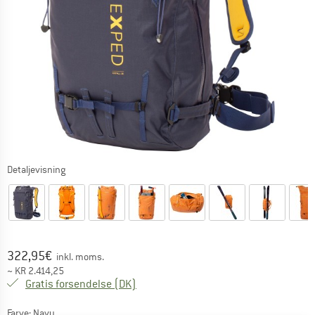
Detaljevisning
Pris:
322,95
€
inkl. moms.
~
KR
2.414,25
Danmark. Oplysninger om forsendelse
Gratis forsendelse
(DK)
Farve:
Navy