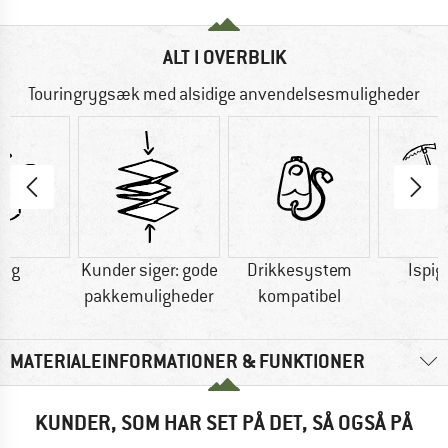
ALT I OVERBLIK
Touringrygsæk med alsidige anvendelsesmuligheder
0 g
Kunder siger: gode
Drikkesystem
Ispig
pakkemuligheder
kompatibel
MATERIALEINFORMATIONER & FUNKTIONER
KUNDER, SOM HAR SET PÅ DET, SÅ OGSÅ PÅ