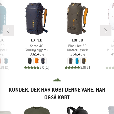
E
MÆRKE
MÆRKE
OX
EXPED
EXPED
Artikel
Artikel
Ar
 20
Serac 40
Black Ice 30
Ic
ruppe
Produktgruppe
Produktgruppe
Prod
ygsæk
Touring rygsæk
Klatrerygsæk
Tour
is
Pris
Pris
5 €
332,45 €
256,45 €
4
,8
(
12
)
5,0
(
1
)
5,0
(
3
)
KUNDER, DER HAR KØBT DENNE VARE, HAR
OGSÅ KØBT