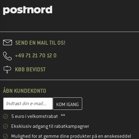
SEND EN MAIL TIL OS!
+49 71 21 70 12 0
KØB BEVIDST
ÅBN KUNDEKONTO
Indtast din e-mailadresse her, og opret i næste trin din kundekon
E-mail-adresse
5 euro i velkomstrabat **
Eksklusiv adgang til rabatkampagner
Mulighed for at gemme dine produkter på en ønskeseddel