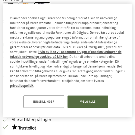
Vi anvender cookies og tilsvarende teknologier for at sikre de nødvendige
Størrelse:
M
funktioner på vores website. Desuden tilbyder vi supplerende tjenester og
funktioner og analyserer vores datatrafik for at personalisere indhold og
S
M
reklamer og stille social media-funktioner til rådighed. Derved får vores social
media-, reklame- og analysepartnere også information om din benyttelse af
vores website, hvoraf nogle befinder sig i tredjelande uden tilstrækkelige
Linket åbnes i en infoboks og indehol
Leveringstid: 4-6 arbejdsdage
garantier for at beskytte dine data. Hvis du klikker på "Vælg alle", giver du dit
Antal:
samtykke til dette.
Hvis du ikke vil acceptere brugen af cookies undtagen de
teknisk nødvendige cookies, så klik her
. Du kan til enhver tid ændre dine
cookie-indstillinger under "Indstillinger" og udvælge enkelte kategorier. Dit
LÆG I KURV
samtykke er frivilligt og ikke nødvendigt til brugen af denne hjemmeside. Det
kan til enhver tid tilbagekaldes eller gives for første gang under "Indstillinger" i
den nederste del på vores hjemmeside. Du kan finde flere oplysninger,
herunder risikoen for overførsler til tredjelande, om dette i vores
HUSKE
SAMMENLIGNE
privatlivspolitik
.
Find oplysninger om forsendelse her! Åb
Portofri fra 69 € (DK)
INDSTILLINGER
VÆLG ALLE
Gå til returretten her Åbnes i en infoboks
100 dages returret
> 4.000.000 tilfredse kunder
Alle artikler på lager
Vi er Trustpilot-certificeret - oplysningerne får du