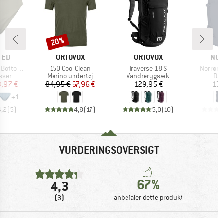
20%
Rabat
MÆRKE
MÆRKE
M
TED
ORTOVOX
ORTOVOX
N
Artikel
Artikel
Artikel
ms Sanda
150 Cool Clean
Traverse 18 S
Norrø
ruppe
Produktgruppe
Produktgruppe
P
usser
Merino undertøj
Vandrerygsæk
D
is
dsat pris
Pris
Nedsat pris
Pris
3,97 €
84,95 €
67,96 €
129,95 €
1
+
1
4,2
(
5
)
4,8
(
17
)
5,0
(
10
)
VURDERINGSOVERSIGT
67%
4,3
(3)
anbefaler dette produkt