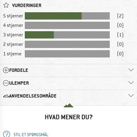
VURDERINGER
5 stjerner
(2)
4 stjerner
(0)
3 stjerner
(1)
2 stjerner
(0)
1 stjerne
(0)
FORDELE
ULEMPER
ANVENDELSESOMRÅDE
HVAD MENER DU?
STIL ET SPØRGSMÅL