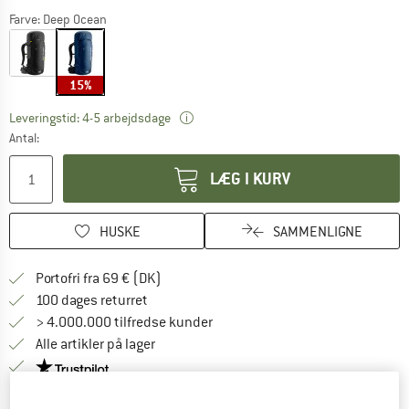
Farve:
Deep Ocean
15%
Linket åbnes i en infoboks og indehol
Leveringstid: 4-5 arbejdsdage
Antal:
LÆG I KURV
HUSKE
SAMMENLIGNE
Find oplysninger om forsendelse her! Åb
Portofri fra 69 € (DK)
Gå til returretten her Åbnes i en infoboks
100 dages returret
> 4.000.000 tilfredse kunder
Alle artikler på lager
Vi er Trustpilot-certificeret - oplysningerne får du