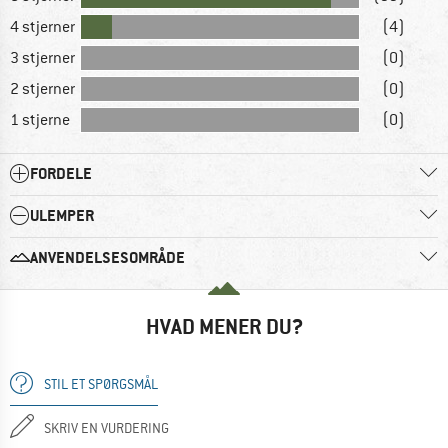
4 stjerner
(4)
3 stjerner
(0)
2 stjerner
(0)
1 stjerne
(0)
FORDELE
ULEMPER
ANVENDELSESOMRÅDE
HVAD MENER DU?
STIL ET SPØRGSMÅL
SKRIV EN VURDERING