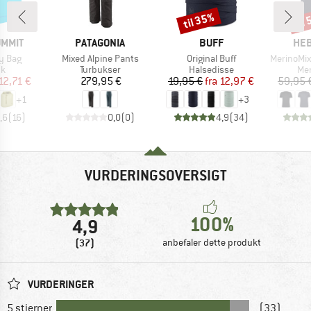
til 35%
til
Rabat
Raba
MÆRKE
MÆRKE
MÆ
UMMIT
PATAGONIA
BUFF
HEB
Artikel
Artikel
Artikel
ry Bag
Mixed Alpine Pants
Original Buff
MerinoMix150 Pi
ktgruppe
Produktgruppe
Produktgruppe
Pro
k
Turbukser
Halsedisse
Mer
is
dsat pris
Pris
Pris
Nedsat pris
12,71 €
279,95 €
19,95 €
fra
12,97 €
59,95 
+
1
+
3
,6
(
16
)
0,0
(
0
)
4,9
(
34
)
VURDERINGSOVERSIGT
100%
4,9
(37)
anbefaler dette produkt
VURDERINGER
5 stjerner
(33)