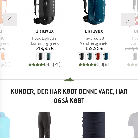
25
Raba
KE
MÆRKE
MÆRKE
M
D
ORTOVOX
ORTOVOX
O
Artikel
Artikel
Art
 40
Peak Light 32
Traverse 30
Pea
ruppe
Produktgruppe
Produktgruppe
Prod
gsæk
Touring rygsæk
Vandrerygsæk
Tour
is
Pris
Pris
5 €
219,95 €
159,95 €
289,9
4,8
(
5
)
4,6
(
21
)
5,0
(
6
)
KUNDER, DER HAR KØBT DENNE VARE, HAR
OGSÅ KØBT