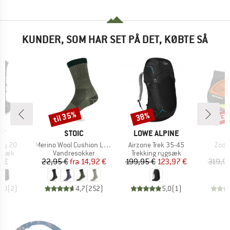
KUNDER, SOM HAR SET PÅ DET, KØBTE SÅ
til 35%
38%
Rabat
Rabat
Raba
13
E
MÆRKE
MÆRKE
M
EY
STOIC
LOWE ALPINE
S
Artikel
Artikel
Artik
ity 20
Merino Wool Cushion Light Socks
Airzone Trek 35-45
Zodi
ruppe
Produktgruppe
Produktgruppe
P
gsæk
Vandresokker
Trekking rygsæk
B
is
Pris
Nedsat pris
Pris
Nedsat pris
5 €
22,95 €
fra
14,92 €
199,95 €
123,97 €
319,95
5,0
(
2
)
4,7
(
252
)
5,0
(
1
)