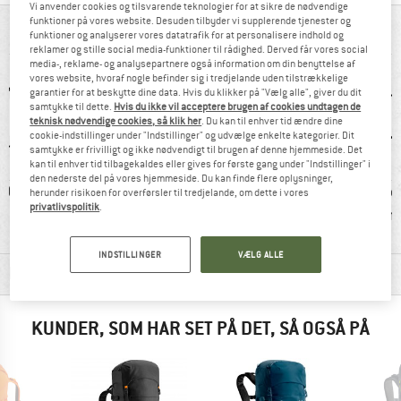
Vi anvender cookies og tilsvarende teknologier for at sikre de nødvendige
funktioner på vores website. Desuden tilbyder vi supplerende tjenester og
ALT I OVERBLIK
funktioner og analyserer vores datatrafik for at personalisere indhold og
reklamer og stille social media-funktioner til rådighed. Derved får vores social
media-, reklame- og analysepartnere også information om din benyttelse af
vores website, hvoraf nogle befinder sig i tredjelande uden tilstrækkelige
garantier for at beskytte dine data. Hvis du klikker på "Vælg alle", giver du dit
samtykke til dette.
Hvis du ikke vil acceptere brugen af cookies undtagen de
teknisk nødvendige cookies, så klik her
. Du kan til enhver tid ændre dine
cookie-indstillinger under "Indstillinger" og udvælge enkelte kategorier. Dit
samtykke er frivilligt og ikke nødvendigt til brugen af denne hjemmeside. Det
kan til enhver tid tilbagekaldes eller gives for første gang under "Indstillinger" i
den nederste del på vores hjemmeside. Du kan finde flere oplysninger,
0 g
100% anbefale
Ispigholder
Drikk
herunder risikoen for overførsler til tredjelande, om dette i vores
privatlivspolitik
.
komp
INDSTILLINGER
VÆLG ALLE
MATERIALEINFORMATIONER & FUNKTIONER
KUNDER, SOM HAR SET PÅ DET, SÅ OGSÅ PÅ