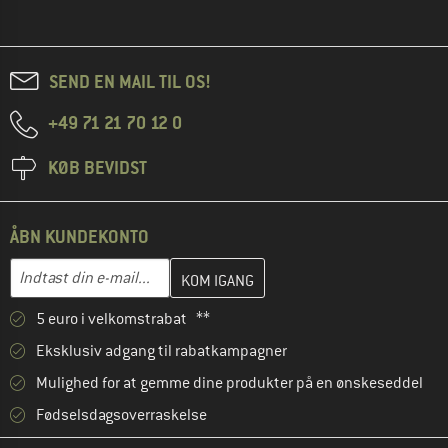
SEND EN MAIL TIL OS!
+49 71 21 70 12 0
KØB BEVIDST
ÅBN KUNDEKONTO
Indtast din e-mailadresse her, og opret i næste trin din kundekon
E-mail-adresse
5 euro i velkomstrabat **
Eksklusiv adgang til rabatkampagner
Mulighed for at gemme dine produkter på en ønskeseddel
Fødselsdagsoverraskelse