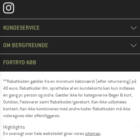
KUNDESERVICE
OM BERGFREUNDE
FORTRYD KØB
**Rabatkoden gælder fra en minimum købsværdi (efter returnering) på
40 euro. Rabatkoder ifm. oprettelse af en kundekonto kan kun indløses
én gang pr. person og ordre. Gælder ikke for kategorierne Bøger & kort,
Outdoor, Fødevarer samt Rabatkoder/gavekort. Kan ikke udbetales
kontant. Kan ikke kombineres med andre koder. Rabatkoden må ikke
videregives eller offentliggøres.
Highlights
En oversigt over hele webstedet giver vores
sitemap
.