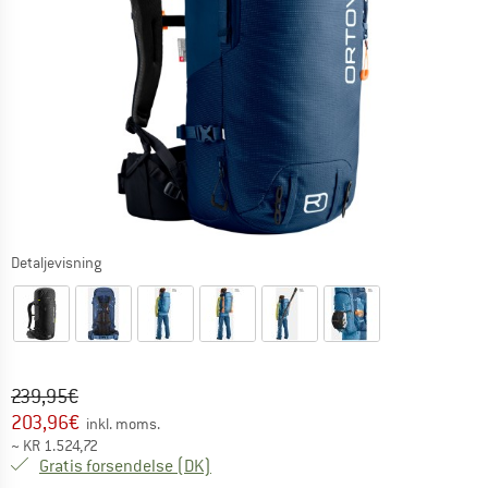
Detaljevisning
Original pris :
Pris:
239,95
€
203,96
€
inkl. moms.
~
KR
1.524,72
Danmark. Oplysninger om forsendelse
Gratis forsendelse
(DK)