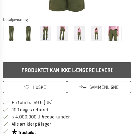
Detaljevisning
PRODUKTET KAN IKKE LÆNGERE LEVERES
HUSKE
SAMMENLIGNE
Find oplysninger om forsendelse her! Åb
Portofri fra 69 € (DK)
Gå til returretten her Åbnes i en infoboks
100 dages returret
> 4.000.000 tilfredse kunder
Alle artikler på lager
Vi er Trustpilot-certificeret - oplysningerne får du