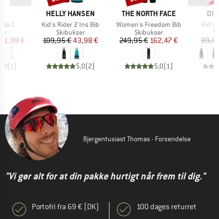
E
MÆRKE
MÆRKE
MÆ
ER
HELLY HANSEN
THE NORTH FACE
DID
Artikel
Artikel
Artikel
lla-Z
Kid's Rider 2 Ins Bib
Women's Freedom Bib
Kid's 
tgruppe
Produktgruppe
Produktgruppe
Pr
ser
Skibukser
Skibukser
Sk
is
dsat pris
Pris
Nedsat pris
Pris
Nedsat pris
71,98 €
109,95 €
43,98 €
249,95 €
162,47 €
89,95
5,0
(
1
)
5,0
(
2
)
5,0
(
1
)
Bjergentusiast Thomas - Forsendelse
"Vi gør alt for at din pakke hurtigt når frem til dig."
Portofri fra 69 € (DK)
100 dages returret