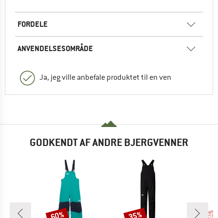
FORDELE
ANVENDELSESOMRÅDE
Ja, jeg ville anbefale produktet til en ven
GODKENDT AF ANDRE BJERGVENNER
60%
35%
60
Rabat
Rabat
Raba