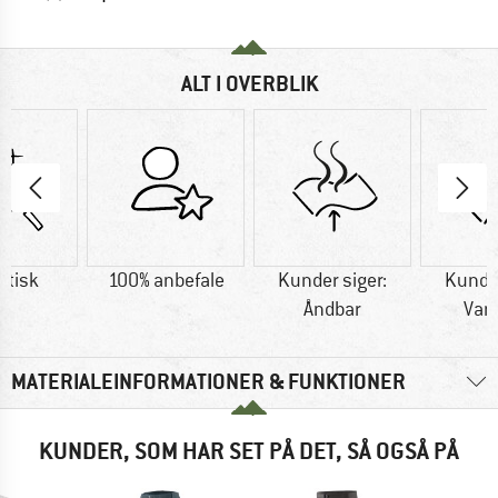
ALT I OVERBLIK
etisk
100% anbefale
Kunder siger:
Kunder
Åndbar
Van
MATERIALEINFORMATIONER & FUNKTIONER
KUNDER, SOM HAR SET PÅ DET, SÅ OGSÅ PÅ