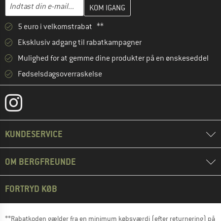
Indtast din e-mailadresse her, og opret i næste trin din kundekon
E-mail-adresse
5 euro i velkomstrabat **
Eksklusiv adgang til rabatkampagner
Mulighed for at gemme dine produkter på en ønskeseddel
Fødselsdagsoverraskelse
KUNDESERVICE
OM BERGFREUNDE
FORTRYD KØB
**Rabatkoden gælder fra en minimum købsværdi (efter returnering) på