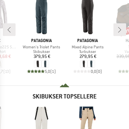
20
Raba
KE
MÆRKE
MÆRKE
M
C
PATAGONIA
PATAGONIA
H
Artikel
Artikel
sundSt. L/S
Women's Triolet Pants
Mixed Alpine Pants
gruppe
Produktgruppe
Produktgruppe
Pr
hirt
Skibukser
Turbukser
Va
is
dsat pris
Pris
Pris
8,68 €
379,95 €
279,95 €
339,9
,7
(
13
)
5,0
(
1
)
0,0
(
0
)
SKIBUKSER TOPSELLERE