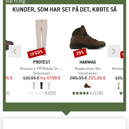
klar til dig:
KUNDER, SOM HAR SET PÅ DET, KØBTE SÅ
til 60%
til
29%
Rabat
Rabat
Raba
E
AG
MÆRKE
PROTEST
MÆRKE
HANWAG
M
P
l
i
Artikel
Women's PRTRelole Snowpants
Artikel
Waxenstein Bio
Artikel
Women's PRT
tgruppe
sko
Produktgruppe
Skibukser
Produktgruppe
Vandresko
P
Sk
is
dsat pris
71,96 €
119,95 €
fra
Pris
Nedsat pris
47,98 €
289,95 €
Pris
Nedsat pris
205,86 €
119,95
4,5
(
2
)
0,0
(
0
)
4,7
(
18
)
PROTEST
-
Women's PRTLole Softshell