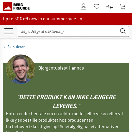
Til kundekontoen
Til 
Til huskesedlen.
Til produk
Up to 50% off now in our summer sale
Up to 50% off now in our summer sale »
Skibukser
Bjergentusiast Hannes
"DETTE PRODUKT KAN IKKE LÆNGERE
LEVERES."
Enten er der her tale om en ældre model, eller vi kan eller vil
ikke genbestille produktet hos producenten.
Du behøver ikke at give op! Selvfølgelig har vi alternativer