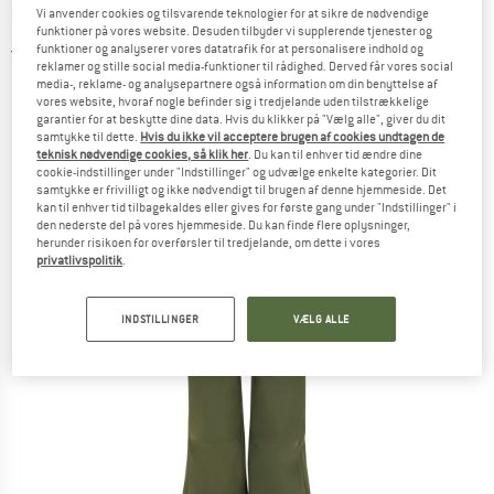
Snowpants - Skibukser
Vi anvender cookies og tilsvarende teknologier for at sikre de nødvendige
funktioner på vores website. Desuden tilbyder vi supplerende tjenester og
funktioner og analyserer vores datatrafik for at personalisere indhold og
4,5
(2)
reklamer og stille social media-funktioner til rådighed. Derved får vores social
media-, reklame- og analysepartnere også information om din benyttelse af
vores website, hvoraf nogle befinder sig i tredjelande uden tilstrækkelige
garantier for at beskytte dine data. Hvis du klikker på "Vælg alle", giver du dit
samtykke til dette.
Hvis du ikke vil acceptere brugen af cookies undtagen de
teknisk nødvendige cookies, så klik her
. Du kan til enhver tid ændre dine
cookie-indstillinger under "Indstillinger" og udvælge enkelte kategorier. Dit
samtykke er frivilligt og ikke nødvendigt til brugen af denne hjemmeside. Det
kan til enhver tid tilbagekaldes eller gives for første gang under "Indstillinger" i
den nederste del på vores hjemmeside. Du kan finde flere oplysninger,
herunder risikoen for overførsler til tredjelande, om dette i vores
privatlivspolitik
.
INDSTILLINGER
VÆLG ALLE