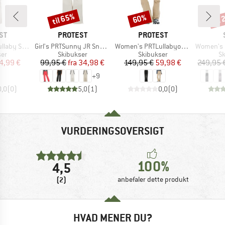
til 65%
til
60%
Rabat
Rabat
Raba
E
MÆRKE
MÆRKE
ST
PROTEST
PROTEST
Artikel
Artikel
Artikel
ell Snowpants
Girl's PRTSunny JR Snowpants
Women's PRTLullabyos Snowpants
Women's Pan
tgruppe
Produktgruppe
Produktgruppe
Pr
ser
Skibukser
Skibukser
Sk
is
dsat pris
Pris
Nedsat pris
Pris
Nedsat pris
4,99 €
99,95 €
fra
34,98 €
149,95 €
59,98 €
249,95 
+
9
0,0
(
0
)
5,0
(
1
)
0,0
(
0
)
VURDERINGSOVERSIGT
100%
4,5
(2)
anbefaler dette produkt
HVAD MENER DU?