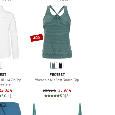
40%
EST
PROTEST
 JR 1/4 Zip Top
Women's MIXBest Tankini Top
weatere
12,02 €
59,95 €
35,97 €
5,0
(1)
5,0
(2)