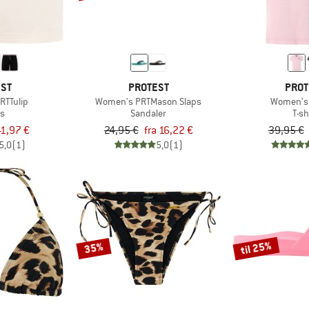
EST
PROTEST
PROT
RTTulip
Women's PRTMason Slaps
Women's
ts
Sandaler
T-sh
1,97 €
24,95 €
fra 16,22 €
39,95 €
5,0
(1)
5,0
(1)
til 25%
35%