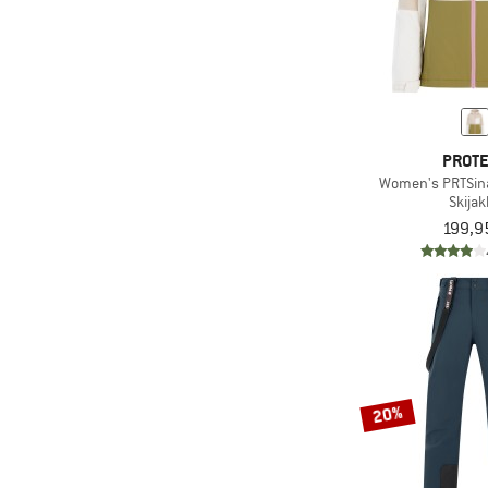
PROT
Women's PRTSin
Skijak
199,9
20%