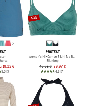
40%
EST
PROTEST
ster
Women's MIXCameo Bikini Top BCD-Cup
horts
Bikinitop
ra 19,22 €
49,95 €
29,97 €
5,0
(3)
4,6
(7)