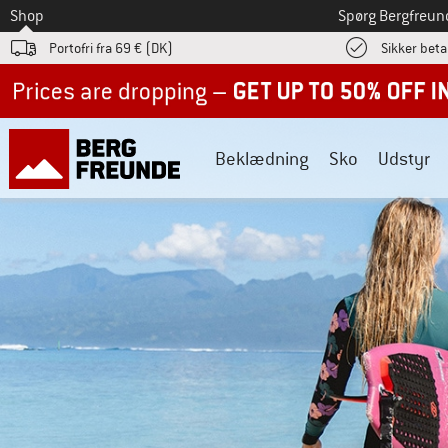
Til
Shop
Spørg Bergfreun
Portofri fra 69 € (DK)
Sikker beta
Up to 50% off now in our summer sale
Beklædning
Sko
Udstyr