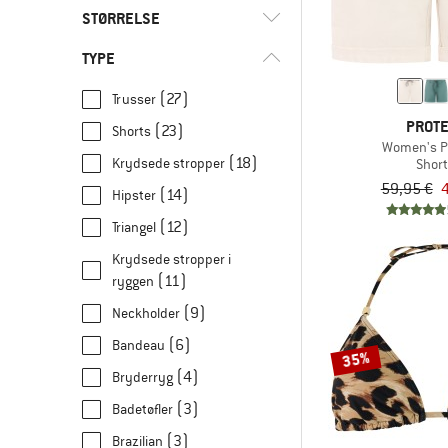
STØRRELSE
TYPE
UNI
XS
S
M
L
(27)
Trusser
XL
XXL
36
37
38
PROT
(23)
Shorts
39
41
42
43
44
Women's P
(18)
Krydsede stropper
Shor
45
46
92
104
116
59,95 €
4
(14)
Hipster
(12)
128
Triangel
140
152
164
176
Krydsede stropper i
55 CM
57 CM
59 CM
(11)
ryggen
(9)
Neckholder
(6)
Bandeau
35%
(4)
Bryderryg
(3)
Badetøfler
(3)
Brazilian