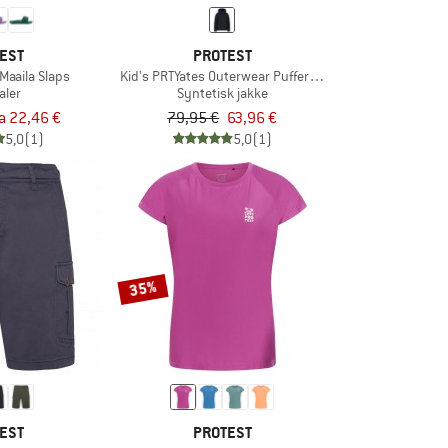
EST
PROTEST
aaila Slaps
Kid's PRTYates Outerwear Pufferjacket
aler
Syntetisk jakke
ra 22,46 €
79,95 €
63,96 €
5,0
(1)
5,0
(1)
35%
EST
PROTEST