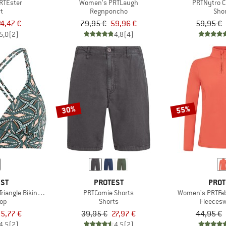
RTEster
Women's PRTLaugh
PRTNytro C
rt
Regnponcho
Sho
24,47 €
79,95 €
59,96 €
59,95 €
5,0
(2)
4,8
(4)
30%
55%
EST
PROTEST
PROT
iangle Bikini Top
PRTComie Shorts
Women's PRTFabr
top
Shorts
Fleeces
5,77 €
39,95 €
27,97 €
44,95 €
4,5
(2)
4,5
(2)