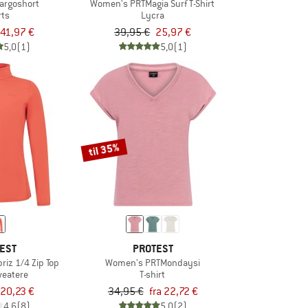
argoshort
Women's PRTMagia Surf T-Shirt
rts
Lycra
41,97 €
39,95 €
25,97 €
5,0
(1)
5,0
(1)
til 35%
EST
PROTEST
iz 1/4 Zip Top
Women's PRTMondaysi
weatere
T-shirt
20,23 €
34,95 €
fra 22,72 €
4,6
(8)
5,0
(2)