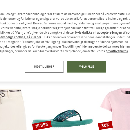
ookies og tilsvarende teknologier for at sikre de nødvendige funktioner på vores website. D
e tjenester og funktioner og analyserer vores datatrafik for at personalisere indhold og rekla
funktioner til rådighed. Derved får vores social media-, reklame- og analysepartnere også in
 vores website, hvoraf nogle befinder sig i tredjelande uden tilstrækkelige garantier for at b
 klikker på "Vælg alle", giver du dit samtykke til dette.
Hvis du ikke vil acceptere brugen af c
dvendige cookies, så klik her
. Du kan til enhver tid ændre dine cookie-indstillinger under "Ind
te kategorier. Dit samtykke er frivilligt og ikke nødvendigt til brugen af denne hjemmeside. D
lbagekaldes eller gives for første gang under "Indstillinger" i den nederste del på vores hjem
rotest
plysninger, herunder risikoen for overførsler til tredjelande, om dette i vores
privatlivspolitik
.
230)
INDSTILLINGER
VÆLG ALLE
til 35%
30%