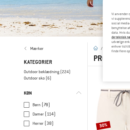
Vi anvender c
vi supplerend
social media-
benyttelse af
data. Hvis du
de teknisk nø
udvælge enkel
enhver tid ti
Hjemmeside
Mærker
/
Mærker
/
P
finde flere o
PROTEST
(
KATEGORIER
Outdoor beklædning
(224)
Outdoor sko
(6)
KØN
(78)
Børn
(114)
Damer
(38)
Herrer
30%