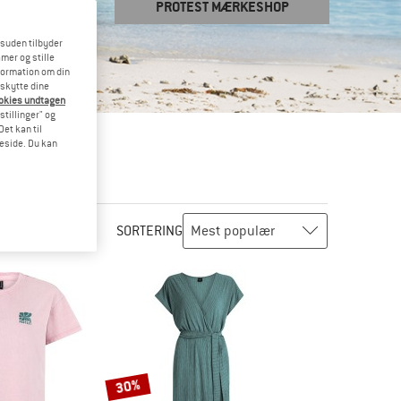
PROTEST MÆRKESHOP
esuden tilbyder
mer og stille
formation om din
eskytte dine
ookies undtagen
stillinger" og
et kan til
meside. Du kan
SORTERING
30%