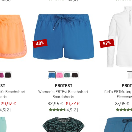
40%
57%
EST
PROTEST
PROT
ife Beachshort
Women's PRTEvi Beachshort
Girl's PRTMutey
orts
Boardshorts
Fleeces
a 29,97 €
32,95 €
19,77 €
27,95 €
4,5
(2)
4,5
(2)