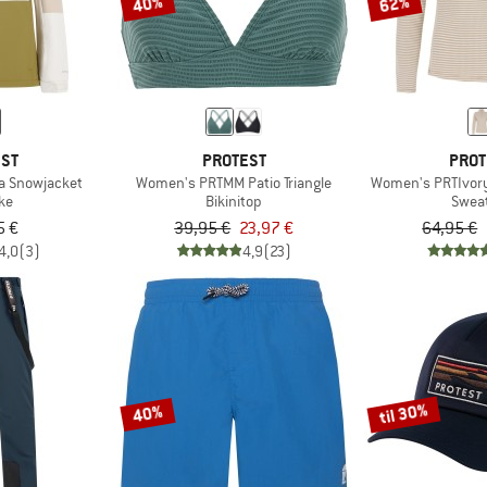
40%
62%
EST
PROTEST
PROT
a Snowjacket
Women's PRTMM Patio Triangle
Women's PRTIvory 
ke
Bikinitop
Swea
5 €
39,95 €
23,97 €
64,95 €
4,0
(3)
4,9
(23)
til 30%
40%