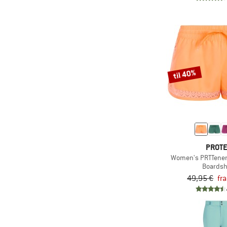
til 40%
PROT
Women's PRTTener
Boardsh
49,95 €
fr