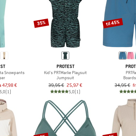
til 45%
35%
EST
PROTEST
PROT
ta Snowpants
Kid's PRTMarlie Playsuit
PRTFa
ser
Jumpsuit
Boards
a 47,98 €
39,95 €
25,97 €
34,95 €
f
5,0
(1)
5,0
(1)