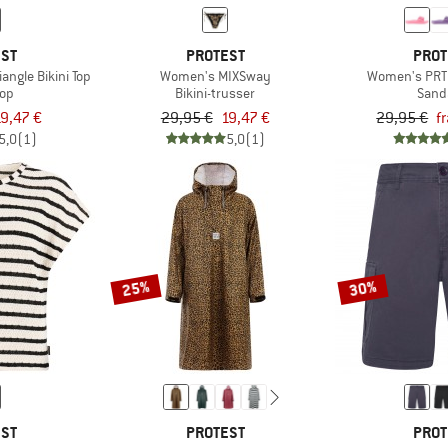
EST
PROTEST
PROT
angle Bikini Top
Women's MIXSway
Women's PRTM
top
Bikini-trusser
Sand
19,47 €
29,95 €
19,47 €
29,95 €
f
5,0
(1)
5,0
(1)
25%
30%
EST
PROTEST
PROT