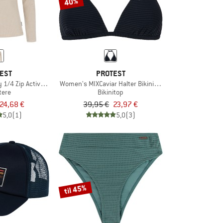
40%
EST
PROTEST
1/4 Zip Active Top
Women's MIXCaviar Halter Bikini Top B&C-Cup
tere
Bikinitop
24,68 €
39,95 €
23,97 €
5,0
(1)
5,0
(3)
til 45%