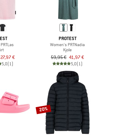
EST
PROTEST
 PRTLas
Women's PRTNadia
irt
Kjole
27,97 €
59,95 €
41,97 €
5,0
(1)
5,0
(1)
20%