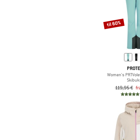
til 60%
PROT
Women's PRTVole
Skibuk
119,95 €
fr