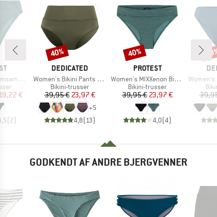
40%
40%
40
Rabat
Rabat
Raba
E
MÆRKE
MÆRKE
MÆ
ST
DEDICATED
PROTEST
DE
Artikel
Artikel
Artikel
ini Bottom
Women's Bikini Pants Slite
Women's MIXXenon Bikini Bottom
Women's Bikin
ruppe
Produktgruppe
Produktgruppe
Pro
usser
Bikini-trusser
Bikini-trusser
Biki
is
dsat pris
Pris
Nedsat pris
Pris
Nedsat pris
19,22 €
39,95 €
23,97 €
39,95 €
23,97 €
39,9
+
5
4,5
(
2
)
4,8
(
13
)
4,0
(
4
)
GODKENDT AF ANDRE BJERGVENNER