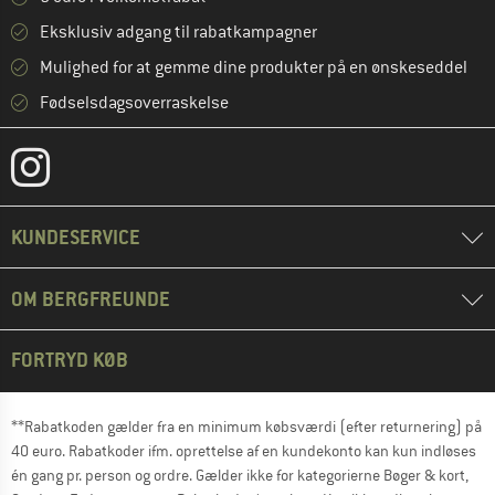
Eksklusiv adgang til rabatkampagner
Mulighed for at gemme dine produkter på en ønskeseddel
Fødselsdagsoverraskelse
KUNDESERVICE
OM BERGFREUNDE
FORTRYD KØB
**Rabatkoden gælder fra en minimum købsværdi (efter returnering) på
40 euro. Rabatkoder ifm. oprettelse af en kundekonto kan kun indløses
én gang pr. person og ordre. Gælder ikke for kategorierne Bøger & kort,