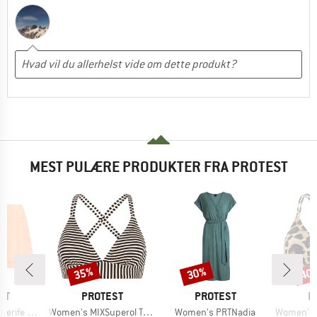
MEST PULÆRE PRODUKTER FRA PROTEST
35%
30%
40
Rabat
Rabat
Raba
E
MÆRKE
MÆRKE
M
ST
PROTEST
PROTEST
P
Artikel
Artikel
Artikel
eachshort
Women's MIXSuperol Triangle Bikini Top
Women's PRTNadia
Women's MIXSuper