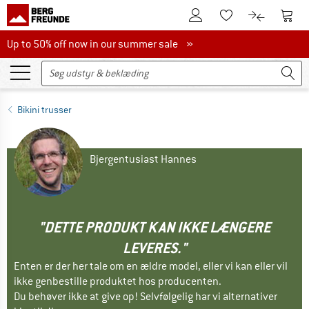
Til kundekontoen
Til 
Til huskesedlen.
Til produk
Up to 50% off now in our summer sale
Up to 50% off now in our summer sale »
Bikini trusser
Bjergentusiast Hannes
"DETTE PRODUKT KAN IKKE LÆNGERE
LEVERES."
Enten er der her tale om en ældre model, eller vi kan eller vil
ikke genbestille produktet hos producenten.
Du behøver ikke at give op! Selvfølgelig har vi alternativer