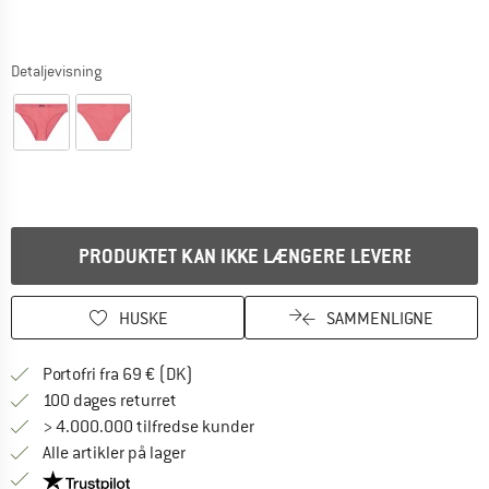
Detaljevisning
PRODUKTET KAN IKKE LÆNGERE LEVERES
HUSKE
SAMMENLIGNE
Find oplysninger om forsendelse her! Åb
Portofri fra 69 € (DK)
Gå til returretten her Åbnes i en infoboks
100 dages returret
> 4.000.000 tilfredse kunder
Alle artikler på lager
Vi er Trustpilot-certificeret - oplysningerne får du