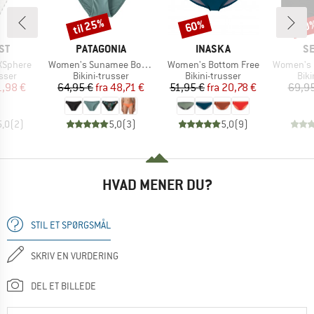
til 25%
60%
20
Rabat
Rabat
Raba
E
MÆRKE
MÆRKE
M
ST
PATAGONIA
INASKA
SE
Artikel
Artikel
Artikel
XSphere
Women's Sunamee Bottoms
Women's Bottom Free
Women's Collect
ruppe
Produktgruppe
Produktgruppe
Pro
usser
Bikini-trusser
Bikini-trusser
Biki
is
dsat pris
Pris
Nedsat pris
Pris
Nedsat pris
1,98 €
64,95 €
fra
48,71 €
51,95 €
fra
20,78 €
69,95
5,0
(
2
)
5,0
(
3
)
5,0
(
9
)
HVAD MENER DU?
STIL ET SPØRGSMÅL
SKRIV EN VURDERING
DEL ET BILLEDE