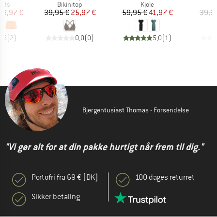
gruppe
Produktgruppe
Produktgruppe
P
orts
Bikinitop
Kjole
B
is
dsat pris
Pris
Nedsat pris
Pris
Nedsat pris
29,97 €
39,95 €
25,97 €
59,95 €
41,97 €
39,9
4,5
(
2
)
0,0
(
0
)
5,0
(
1
)
Bjergentusiast Thomas - Forsendelse
"Vi gør alt for at din pakke hurtigt når frem til dig."
Portofri fra 69 € (DK)
100 dages returret
Sikker betaling