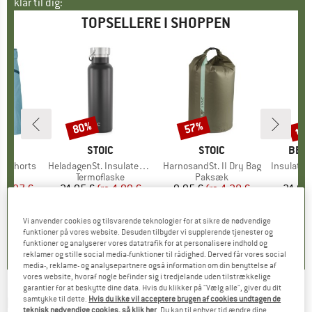
klar til dig:
TOPSELLERE I SHOPPEN
til
80%
57%
Rabat
Rabat
Raba
E
OX
MÆRKE
STOIC
MÆRKE
STOIC
MÆR
BER
o Shorts
Artikel
HeladagenSt. Insulated Stainless Steel Bottle 500
Artikel
HarnosandSt. II Dry Bag
Artikel
Insulated Stainle
ktgruppe
s
Produktgruppe
Termoflaske
Produktgruppe
Paksæk
Pr
Te
is
dsat pris
59,97 €
24,95 €
fra
Pris
Nedsat pris
4,99 €
9,95 €
fra
Pris
Nedsat pris
4,28 €
24,95
+
1
Vi anvender cookies og tilsvarende teknologier for at sikre de nødvendige
,8
(
37
)
4,6
(
20
)
5,0
(
2
)
funktioner på vores website. Desuden tilbyder vi supplerende tjenester og
funktioner og analyserer vores datatrafik for at personalisere indhold og
reklamer og stille social media-funktioner til rådighed. Derved får vores social
media-, reklame- og analysepartnere også information om din benyttelse af
vores website, hvoraf nogle befinder sig i tredjelande uden tilstrækkelige
garantier for at beskytte dine data. Hvis du klikker på "Vælg alle", giver du dit
PROTEST
-
samtykke til dette.
Hvis du ikke vil acceptere brugen af cookies undtagen de
Women's MIXNevis Bikini Bottom -
teknisk nødvendige cookies, så klik her
. Du kan til enhver tid ændre dine