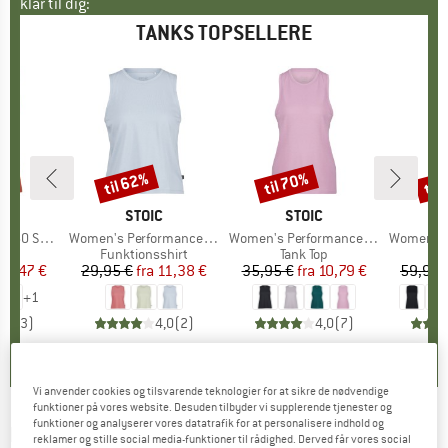
klar til dig:
TANKS TOPSELLERE
til 62%
til 70%
til
Rabat
Rabat
Raba
KE
C
MÆRKE
STOIC
MÆRKE
STOIC
emSt. Tank
Artikel
Women's PerformanceMerino BorgholmSt. Tank
Artikel
Women's PerformanceMerino SpikenSt. Tank
Artikel
Women's MerinoChil
gruppe
hirt
Produktgruppe
Funktionsshirt
Produktgruppe
Tank Top
Pr
Mer
is
dsat pris
31,47 €
29,95 €
fra
Pris
Nedsat pris
11,38 €
35,95 €
fra
Pris
Nedsat pris
10,79 €
59,95 
+
1
4,7
(
3
)
4,0
(
2
)
4,0
(
7
)
Vi anvender cookies og tilsvarende teknologier for at sikre de nødvendige
funktioner på vores website. Desuden tilbyder vi supplerende tjenester og
funktioner og analyserer vores datatrafik for at personalisere indhold og
PROTEST
-
PRTBlavand Singlet - Tank Top
reklamer og stille social media-funktioner til rådighed. Derved får vores social