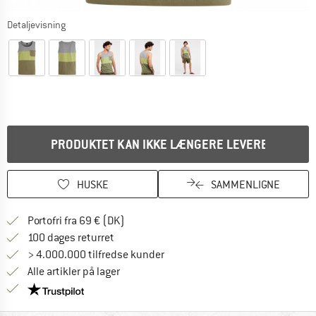
Detaljevisning
PRODUKTET KAN IKKE LÆNGERE LEVERES
HUSKE
SAMMENLIGNE
Find oplysninger om forsendelse her! Åb
Portofri fra 69 € (DK)
Gå til returretten her Åbnes i en infoboks
100 dages returret
> 4.000.000 tilfredse kunder
Alle artikler på lager
Vi er Trustpilot-certificeret - oplysningerne får du