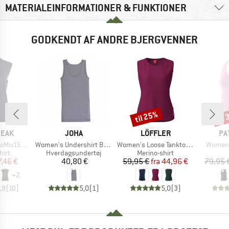
MATERIALEINFORMATIONER & FUNKTIONER
GODKENDT AF ANDRE BJERGVENNER
til 25%
til
Rabat
Raba
MÆRKE
MÆRKE
MÆ
PEAK
JOHA
LÖFFLER
PA
Artikel
Artikel
Artikel
He. Loose Tank
Women's Undershirt Bamboo
Women's Loose Tanktop Merino-Tencel
Women'
gruppe
Produktgruppe
Produktgruppe
hirt
Hverdagsundertøj
Merino-shirt
is
dsat pris
Pris
Pris
Nedsat pris
7,46 €
40,80 €
59,95 €
fra
44,96 €
79,95 
+
2
,8
(
10
)
5,0
(
1
)
5,0
(
3
)