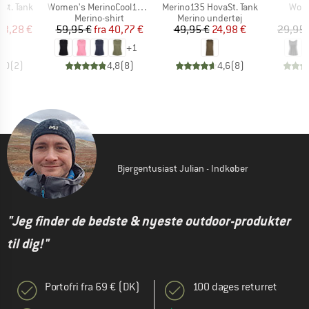
Artikel
Artikel
Artik
St. Tank
Women's MerinoCool165 EvergreenHe. Tank
Merino135 HovaSt. Tank
Wome
ktgruppe
Produktgruppe
Produktgruppe
P
op
Merino-shirt
Merino undertøj
T
is
dsat pris
Pris
Nedsat pris
Pris
Nedsat pris
13,28 €
59,95 €
fra
40,77 €
49,95 €
24,98 €
29,95 
+
1
3,0
(
2
)
4,8
(
8
)
4,6
(
8
)
Bjergentusiast Julian - Indkøber
"Jeg finder de bedste & nyeste outdoor-produkter
til dig!"
Portofri fra 69 € (DK)
100 dages returret