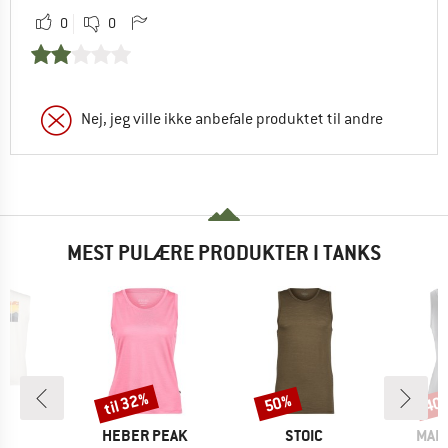
0
0
Nej, jeg ville ikke anbefale produktet til andre
MEST PULÆRE PRODUKTER I TANKS
til 32%
50%
40
Rabat
Rabat
Raba
KE
MÆRKE
MÆRKE
MÆR
C
HEBER PEAK
STOIC
MAIE