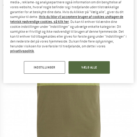
media-, reklame- og analysepartnere også information om din benyttelse af
1,5
(2)
vores website, hvoraf nogle befinder sig i tredjelande uden tilstrækkelige
garantier for at beskytte dine data. Hvis du klikker på "Vælg alle", giver du dit
samtykke til dette.
Hvis du ikke vil acceptere brugen af cookies undtagen de
teknisk nødvendige cookies, så klik her
. Du kan til enhver tid ændre dine
cookie-indstillinger under "Indstillinger" og udvælge enkelte kategorier. Dit
samtykke er frivilligt og ikke nødvendigt til brugen af denne hjemmeside. Det
kan til enhver tid tilbagekaldes eller gives for første gang under "Indstillinger" i
den nederste del på vores hjemmeside. Du kan finde flere oplysninger,
herunder risikoen for overførsler til tredjelande, om dette i vores
privatlivspolitik
.
INDSTILLINGER
VÆLG ALLE