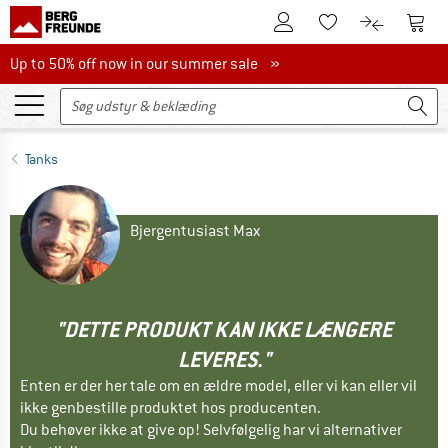
Til kundekontoen
Til 
Til huskesedlen.
Til produk
Up to 50% off now in our summer sale
Up to 50% off now in our summer sale »
Tanks
Bjergentusiast Max
"DETTE PRODUKT KAN IKKE LÆNGERE
LEVERES."
Enten er der her tale om en ældre model, eller vi kan eller vil
ikke genbestille produktet hos producenten.
Du behøver ikke at give op! Selvfølgelig har vi alternativer