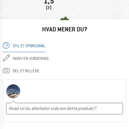
1,5
(2)
HVAD MENER DU?
STIL ET SPØRGSMÅL
SKRIV EN VURDERING
DEL ET BILLEDE