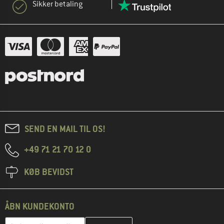
Sikker betaling
SEND EN MAIL TIL OS!
+49 71 21 70 12 0
KØB BEVIDST
ÅBN KUNDEKONTO
Indtast din e-mailadresse her, og opret i næste trin din kundekon
Indtast din e-mail...