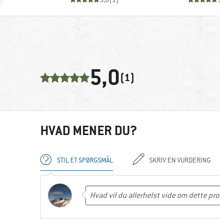
5,0
(1)
HVAD MENER DU?
STIL ET SPØRGSMÅL
SKRIV EN VURDERING