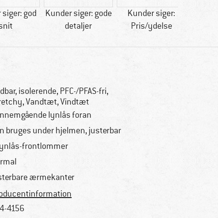
siger: god
Kunder siger: gode
Kunder siger:
Kunder
snit
detaljer
Pris/ydelse
dbar, isolerende, PFC-/PFAS-fri,
retchy, Vandtæt, Vindtæt
nnemgående lynlås foran
n bruges under hjelmen, justerbar
lynlås-frontlommer
rmal
sterbare ærmekanter
oducentinformation
4-4156