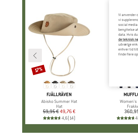
Vi anvender c
vi supplerend
social media-
benyttelse af
data. Hvis du
de teknisk nø
udvælge enkel
enhver tid ti
finde flere o
17%
Rabat
MÆRKE
FJÄLLRÄVEN
MÆRK
MUFFL
Artikel
Abisko Summer Hat
Artikel
Women's 
Produktgruppe
Hat
Produ
Frakk
59,95 €
Pris
Nedsat pris
49,76 €
360,9
Pr
4,6
(
14
)
4