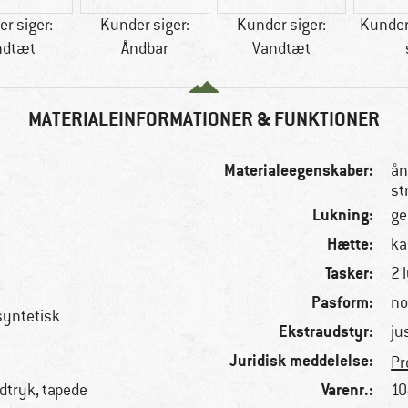
r siger:
Kunder siger:
Kunder siger:
Kunder 
ndtæt
Åndbar
Vandtæt
MATERIALEINFORMATIONER & FUNKTIONER
Materialeegenskaber:
ån
st
Lukning:
ge
Hætte:
ka
Tasker:
2 
Pasform:
no
 syntetisk
Ekstraudstyr:
ju
Juridisk meddelelse:
Pr
Varenr.:
tryk, tapede
10