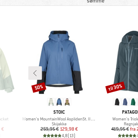
sømme
til 30%
50%
Rabat
Rabat
MÆRKE
MÆRKE
STOIC
PATAGO
Artikel
Artikel
acket
Women's MountainWool AsplidenSt. III Ski Jacket
Women's Triol
ppe
Produktgruppe
Produk
Skijakke
Regnja
 pris
Pris
Nedsat pris
Pr
Ne
 €
259,95 €
129,98 €
419,95 €
fra
)
4,8
(
13
)