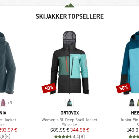
SKIJAKKER TOPSELLERE
50%
50%
Rabat
Rabat
+
3
MÆRKE
MÆ
NIA
ORTOVOX
HEB
Artikel
Artikel
et Jacket
Women's 3L Deep Shell Jacket
Junior Pin
tgruppe
Produktgruppe
P
kke
Skijakke
S
is
dsat pris
Pris
Nedsat pris
293,97 €
689,95 €
344,98 €
149,9
4,8
(
6
)
4,4
(
9
)