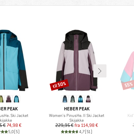
til 50%
55%
Rabat
Rabat
RKE
MÆRKE
ER PEAK
HEBER PEAK
Artikel
Arti
usHe. Ski Jacket
Women's PinusHe. II Ski Jacket
Kid
roduktgruppe
Produktgruppe
kijakke
Skijakke
Pris
Nedsat pris
Pris
Nedsat pris
5 €
74,98 €
229,95 €
fra
114,98 €
5,0
(
5
)
4,7
(
51
)