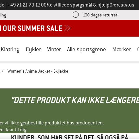
Ring til os på
de
|
+49 71 21 70 12 0
Ofte stillede spørgsmål & hjælp
Ordrestatus
Find betalingsoplysningerne her! Åbnes i en infoboks
Gå til retur
ling
100 dages returret
Klatring
Cykler
Vinter
Alle sportsgrene
Mærker
/
Women's Anima Jacket - Skijakke
"DETTE PRODUKT KAN IKKE LÆNGERE
ller vil ikke genbestille produktet hos producenten.
r klar til dig:
KUNDER, SOM HAR SET PÅ DET, SÅ OGSÅ PÅ