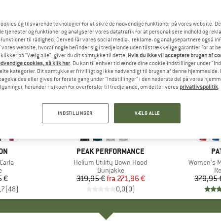
ookies og tilsvarende teknologier for at sikre de nødvendige funktioner på vores website. D
e tjenester og funktioner og analyserer vores datatrafik for at personalisere indhold og rekla
funktioner til rådighed. Derved får vores social media-, reklame- og analysepartnere også in
 vores website, hvoraf nogle befinder sig i tredjelande uden tilstrækkelige garantier for at b
 klikker på "Vælg alle", giver du dit samtykke til dette.
Hvis du ikke vil acceptere brugen af c
dvendige cookies, så klik her
. Du kan til enhver tid ændre dine cookie-indstillinger under "Ind
te kategorier. Dit samtykke er frivilligt og ikke nødvendigt til brugen af denne hjemmeside. D
lbagekaldes eller gives for første gang under "Indstillinger" i den nederste del på vores hjem
plysninger, herunder risikoen for overførsler til tredjelande, om dette i vores
privatlivspolitik
.
til 15%
til 40%
Rabat
Rabat
INDSTILLINGER
VÆLG ALLE
+
1
E
ON
MÆRKE
PEAK PERFORMANCE
MÆ
PA
Carla
Artikel
Helium Utility Down Hood
Artikel
Women's M
ktgruppe
e
Produktgruppe
Dunjakke
Pr
Re
5 €
is
319,95 €
fra
Pris
Nedsat pris
271,96 €
379,95 
,7
(
48
)
0,0
(
0
)