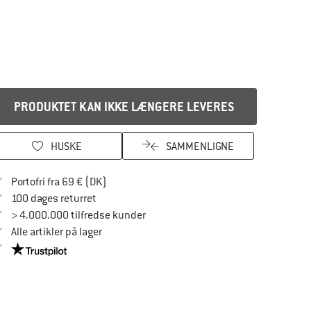
PRODUKTET KAN IKKE LÆNGERE LEVERES
HUSKE
SAMMENLIGNE
Find oplysninger om forsendelse her! Åbnes
Portofri fra 69 € (DK)
Gå til returretten her Åbnes i en infoboks
100 dages returret
> 4.000.000 tilfredse kunder
Alle artikler på lager
Vi er Trustpilot-certificeret - oplysningerne får du her