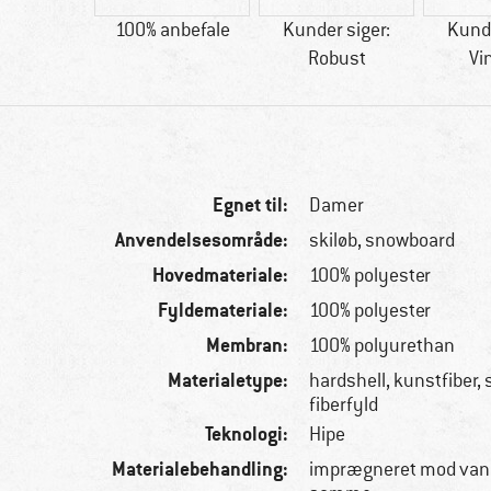
tetisk
100% anbefale
Kunder siger:
Kunde
Robust
Vi
Egnet til:
Damer
Anvendelsesområde:
skiløb, snowboard
Hovedmateriale:
100% polyester
Fyldemateriale:
100% polyester
Membran:
100% polyurethan
Materialetype:
hardshell, kunstfiber,
fiberfyld
Teknologi:
Hipe
Materialebehandling:
imprægneret mod vand