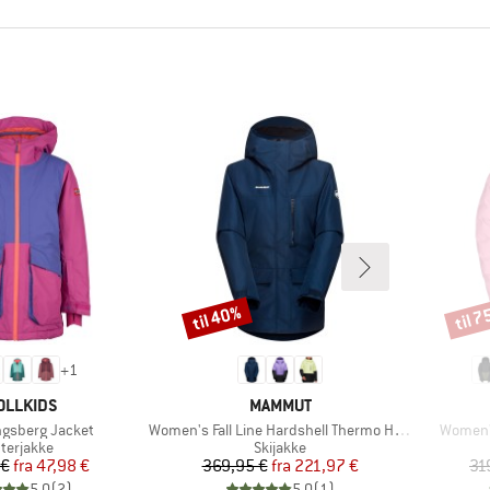
til 40%
til 
Rabat
Rabat
+
1
RKE
MÆRKE
OLLKIDS
MAMMUT
Artikel
Artikel
ongsberg Jacket
Women's Fall Line Hardshell Thermo Hooded Jacket
Women'
oduktgruppe
Produktgruppe
nterjakke
Skijakke
Pris
Nedsat pris
Pris
Nedsat pris
 €
fra
47,98 €
369,95 €
fra
221,97 €
31
5,0
(
2
)
5,0
(
1
)