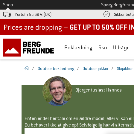
Til
Shop
Spørg Bergfreun
Portofri fra 69 € (DK)
Sikker beta
Up to 50% off now in our summer sale
Beklædning
Sko
Udstyr
Hjemmeside
/
Outdoor beklædning
/
Outdoor jakker
/
Skijakker
Bjergentusiast Hannes
Enten er der her tale om en ældre model, eller vi kan e
Du behøver ikke at give op! Selvfølgelig har vi alternative