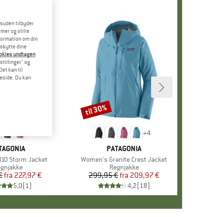
esuden tilbyder
mer og stille
formation om din
eskytte dine
ookies undtagen
stillinger" og
et kan til
meside. Du kan
til 30%
Rabat
+
1
+
4
RKE
TAGONIA
MÆRKE
PATAGONIA
10 Storm Jacket
Artikel
Women's Granite Crest Jacket
oduktgruppe
gnjakke
Produktgruppe
Regnjakke
€
fra
Pris
Nedsat pris
227,97 €
299,95 €
fra
Pris
Nedsat pris
209,97 €
5,0
(
1
)
4,2
(
18
)