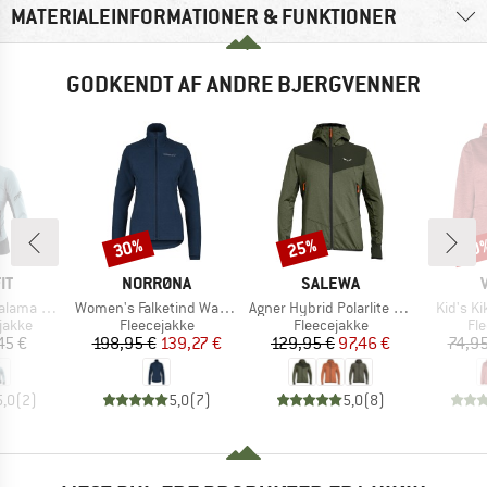
MATERIALEINFORMATIONER & FUNKTIONER
GODKENDT AF ANDRE BJERGVENNER
30%
25%
40
Rabat
Rabat
Raba
E
MÆRKE
MÆRKE
IT
NORRØNA
SALEWA
Artikel
Artikel
Artikel
Alpha Jacket
Women's Falketind Warm1 Jacket
Agner Hybrid Polarlite Durastretch Fullzip Hoody
Kid's K
ruppe
Produktgruppe
Produktgruppe
Pr
jakke
Fleecejakke
Fleecejakke
Fl
is
Pris
Nedsat pris
Pris
Nedsat pris
45 €
198,95 €
139,27 €
129,95 €
97,46 €
74,95
5,0
(
2
)
5,0
(
7
)
5,0
(
8
)