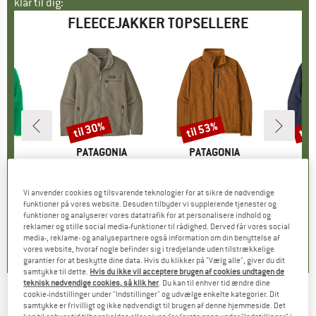
klar til dig:
FLEECEJAKKER TOPSELLERE
til 30%
til 53%
til
Rabat
Rabat
Raba
IDS
MÆRKE
PATAGONIA
MÆRKE
PATAGONIA
MÆ
PA
er Jacket
Artikel
Women's Retro Pile Jacket
Artikel
Better Sweater Jacket
Artike
Retro
gruppe
kke
Produktgruppe
Fleecejakke
Produktgruppe
Fleecejakke
Pr
Fl
is
dsat pris
29,97 €
149,95 €
fra
Pris
Nedsat pris
104,97 €
149,95 €
fra
Pris
Nedsat pris
70,48 €
149,95 
Vi anvender cookies og tilsvarende teknologier for at sikre de nødvendige
funktioner på vores website. Desuden tilbyder vi supplerende tjenester og
+
2
+
11
funktioner og analyserer vores datatrafik for at personalisere indhold og
reklamer og stille social media-funktioner til rådighed. Derved får vores social
,6
(
15
)
4,3
(
37
)
4,6
(
107
)
media-, reklame- og analysepartnere også information om din benyttelse af
vores website, hvoraf nogle befinder sig i tredjelande uden tilstrækkelige
garantier for at beskytte dine data. Hvis du klikker på "Vælg alle", giver du dit
samtykke til dette.
Hvis du ikke vil acceptere brugen af cookies undtagen de
teknisk nødvendige cookies, så klik her
. Du kan til enhver tid ændre dine
cookie-indstillinger under "Indstillinger" og udvælge enkelte kategorier. Dit
NIKIN
-
Treejacket Fleece - Fleecejakke
samtykke er frivilligt og ikke nødvendigt til brugen af denne hjemmeside. Det