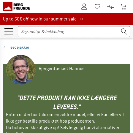
Til kundekontoen
Til 
Til huskesedlen.
Til produk
Up to 50% off now in our summer sale
Up to 50% off now in our summer sale »
Fleecejakker
Bjergentusiast Hannes
"DETTE PRODUKT KAN IKKE LÆNGERE
LEVERES."
Enten er der her tale om en ældre model, eller vi kan eller vil
ikke genbestille produktet hos producenten.
Du behøver ikke at give op! Selvfølgelig har vi alternativer