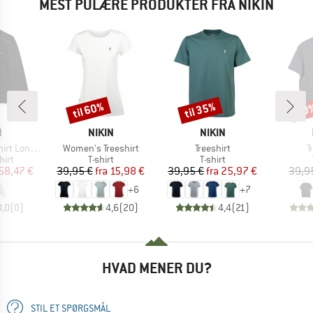
MEST PULÆRE PRODUKTER FRA NIKIN
til 60%
til 35%
30
Rabat
Rabat
Raba
KE
MÆRKE
MÆRKE
N
NIKIN
NIKIN
Artikel
Artikel
A
eve Wool Slim
Women's Treeshirt
Treeshirt
T
gruppe
Produktgruppe
Produktgruppe
hirt
T-shirt
T-shirt
is
dsat pris
Pris
Nedsat pris
Pris
Nedsat pris
58,47 €
39,95 €
fra
15,98 €
39,95 €
fra
25,97 €
39,9
+
6
+
7
0,0
(
0
)
4,6
(
20
)
4,4
(
21
)
HVAD MENER DU?
STIL ET SPØRGSMÅL