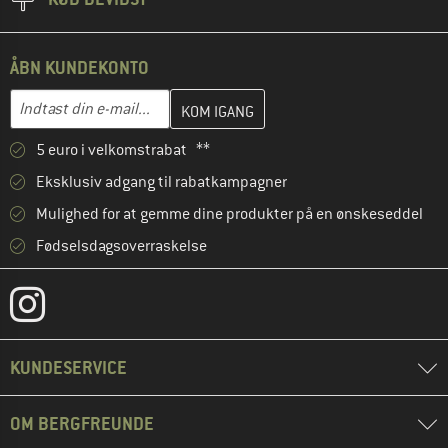
ÅBN KUNDEKONTO
Indtast din e-mailadresse her, og opret i næste trin din kundekon
E-mail-adresse
5 euro i velkomstrabat **
Eksklusiv adgang til rabatkampagner
Mulighed for at gemme dine produkter på en ønskeseddel
Fødselsdagsoverraskelse
KUNDESERVICE
OM BERGFREUNDE