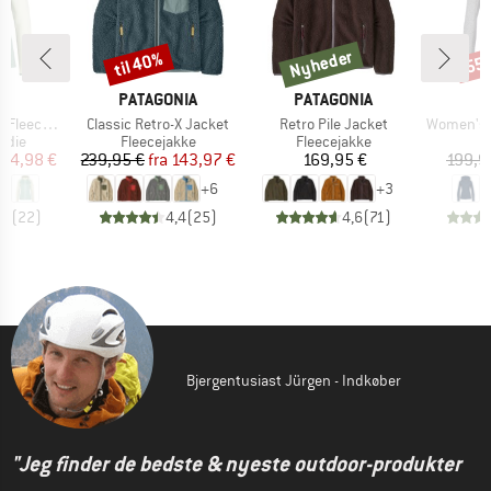
Nyheder
til 40%
55
Rabat
Nyheder
Raba
KE
MÆRKE
MÆRKE
C
PATAGONIA
PATAGONIA
Artikel
Artikel
Artikel
. II Zip Hoody
Classic Retro-X Jacket
Retro Pile Jacket
Women's Pell
ruppe
Produktgruppe
Produktgruppe
P
odie
Fleecejakke
Fleecejakke
U
is
dsat pris
Pris
Nedsat pris
Pris
94,98 €
239,95 €
fra
143,97 €
169,95 €
199,9
+
6
+
3
,5
(
22
)
4,4
(
25
)
4,6
(
71
)
Bjergentusiast Jürgen - Indkøber
"Jeg finder de bedste & nyeste outdoor-produkter