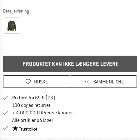
Detaljevisning
PRODUKTET KAN IKKE LÆNGERE LEVERES
HUSKE
SAMMENLIGNE
Find oplysninger om forsendelse her! Åb
Portofri fra 69 € (DK)
Gå til returretten her Åbnes i en infoboks
100 dages returret
> 4.000.000 tilfredse kunder
Alle artikler på lager
Vi er Trustpilot-certificeret - oplysningerne får du