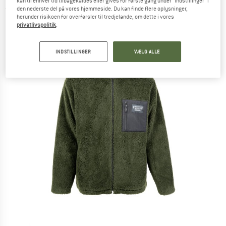
kan til enhver tid tilbagekaldes eller gives for første gang under "Indstillinger" i
den nederste del på vores hjemmeside. Du kan finde flere oplysninger,
(0)
herunder risikoen for overførsler til tredjelande, om dette i vores
privatlivspolitik
.
INDSTILLINGER
VÆLG ALLE