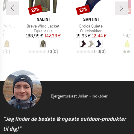
22%
22%
20
Rabat
Rabat
Raba
KE
MÆRKE
MÆRKE
S
NALINI
SANTINI
Artikel
Artikel
Ar
acket S11
Breva Wind Jacket
Eroica Quiete
V
tgruppe
Produktgruppe
Produktgruppe
Pr
kke
Cykeljakke
Cykelsokker
Cy
is
Pris
Nedsat pris
Pris
Nedsat pris
 €
188,95 €
147,38 €
15,95 €
12,44 €
54,95
0,0
(
0
)
0,0
(
0
)
0,0
(
0
)
Bjergentusiast Julian - Indkøber
"Jeg finder de bedste & nyeste outdoor-produkter
til dig!"