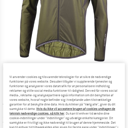
Detaljevisning
Vi anvender cookies og tilsvarende teknologier for at sikre de nødvendige
funktioner på vores website. Desuden tilbyder vi supplerende tjenester og
funktioner og analyserer vores datatrafik for at personalisere indhold og
reklamer og stille social media-funktioner til rådighed. Derved får vores social
media-, reklame- og analysepartnere også information om din benyttelse af
vores website, hvoraf nogle befinder sig i tredjelande uden tilstrækkelige
Original pris :
Pris:
188,95
€
garantier for at beskytte dine data. Hvis du klikker på "Vælg alle", giver du dit
samtykke til dette.
Hvis du ikke vil acceptere brugen af cookies undtagen de
147,38
€
inkl. moms.
teknisk nødvendige cookies, så klik her
. Du kan til enhver tid ændre dine
~
KR
1.101,75
cookie-indstillinger under "Indstillinger" og udvælge enkelte kategorier. Dit
Danmark. Oplysninger om forsendelse
Gratis forsendelse
(DK)
samtykke er frivilligt og ikke nødvendigt til brugen af denne hjemmeside. Det
kan til enhver tid tilbagekaldes eller gives for første gang under "Indstillinger" i