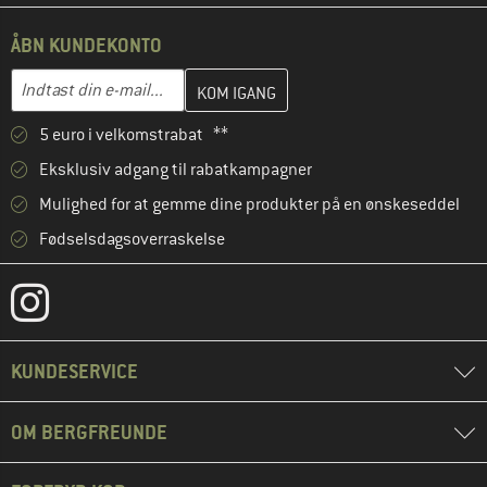
ÅBN KUNDEKONTO
Indtast din e-mailadresse her, og opret i næste trin din kundekon
E-mail-adresse
5 euro i velkomstrabat **
Eksklusiv adgang til rabatkampagner
Mulighed for at gemme dine produkter på en ønskeseddel
Fødselsdagsoverraskelse
KUNDESERVICE
OM BERGFREUNDE