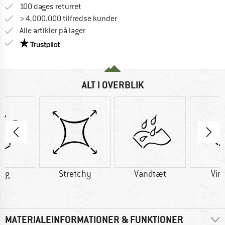
Gå til returretten her Åbnes i en infoboks
100 dages returret
> 4.000.000 tilfredse kunder
Alle artikler på lager
Vi er Trustpilot-certificeret - oplysningerne får du
ALT I OVERBLIK
3 g
Stretchy
Vandtæt
Vin
MATERIALEINFORMATIONER & FUNKTIONER