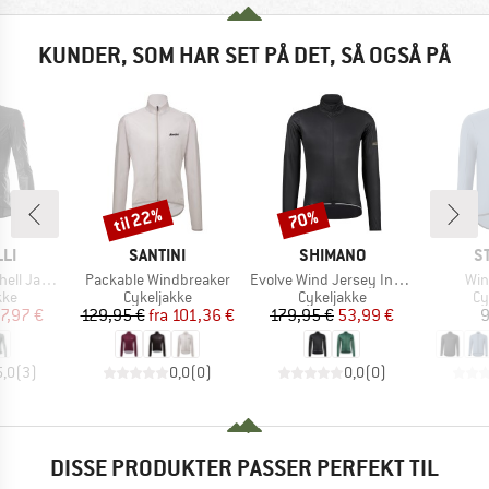
KUNDER, SOM HAR SET PÅ DET, SÅ OGSÅ PÅ
til 22%
70%
Rabat
Rabat
E
MÆRKE
MÆRKE
M
LI
SANTINI
SHIMANO
S
Artikel
Artikel
Arti
l Jacket
Packable Windbreaker
Evolve Wind Jersey Insulated
Win
tgruppe
Produktgruppe
Produktgruppe
Pr
kke
Cykeljakke
Cykeljakke
Cy
is
dsat pris
Pris
Nedsat pris
Pris
Nedsat pris
7,97 €
129,95 €
fra
101,36 €
179,95 €
53,99 €
9
5,0
(
3
)
0,0
(
0
)
0,0
(
0
)
DISSE PRODUKTER PASSER PERFEKT TIL