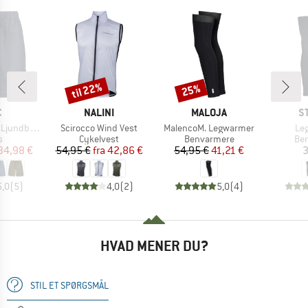
til 22%
25%
Rabat
Rabat
KE
MÆRKE
MÆRKE
M
C
NALINI
MALOJA
S
Artikel
Artikel
Art
by Shorts
Scirocco Wind Vest
MalencoM. Legwarmer
Le
ktgruppe
Produktgruppe
Produktgruppe
Pro
s
Cykelvest
Benvarmere
Be
is
dsat pris
Pris
Nedsat pris
Pris
Nedsat pris
34,98 €
54,95 €
fra
42,86 €
54,95 €
41,21 €
3
5,0
(
5
)
4,0
(
2
)
5,0
(
4
)
HVAD MENER DU?
STIL ET SPØRGSMÅL