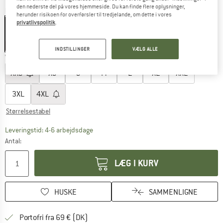
den nederste del på vores hjemmeside. Du kan finde flere oplysninger,
Farve:
Yellow / Green
herunder risikoen for overførsler til tredjelande, om dette i vores
privatlivspolitik
.
22%
INDSTILLINGER
VÆLG ALLE
Vælg en størrelse:
XXS
XS
S
M
L
XL
XXL
3XL
4XL
Størrelsestabel
Linket åbnes i en infoboks og indeholder he
Leveringstid: 4-6 arbejdsdage
Antal:
LÆG I KURV
HUSKE
SAMMENLIGNE
Find oplysninger om forsendelse her! Åb
Portofri fra 69 € (DK)