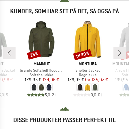
KUNDER, SOM HAR SET PÅ DET, SÅ OGSÅ PÅ
til 30%
til
25%
Rabat
Rabat
Raba
E
MÆRKE
MÆRKE
MÆRKE
IT
MAMMUT
MONTURA
MOUNTAI
Artikel
Artikel
Artikel
ch Jacket
Granite Softshell Hooded Jacket
Shelter Jacket
Arrow H
ruppe
Produktgruppe
Produktgruppe
Pro
jakke
Softshelljakke
Regnjakke
Soft
is
dsat pris
Pris
Nedsat pris
Pris
Nedsat pris
9,98 €
179,95 €
134,96 €
179,95 €
fra
125,97 €
139,95
5,0
(
5
)
5,0
(
2
)
0,0
(
0
)
DISSE PRODUKTER PASSER PERFEKT TIL