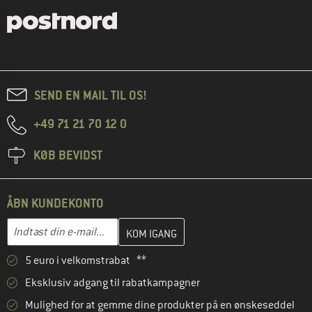
SEND EN MAIL TIL OS!
+49 71 21 70 12 0
KØB BEVIDST
ÅBN KUNDEKONTO
Indtast din e-mailadresse her, og opret i næste trin din kundekon
E-mail-adresse
5 euro i velkomstrabat **
Eksklusiv adgang til rabatkampagner
Mulighed for at gemme dine produkter på en ønskeseddel