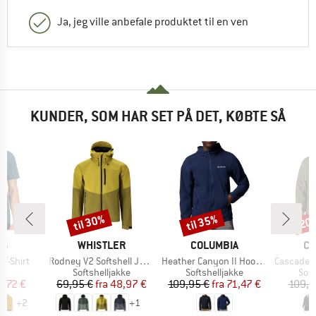
Ja, jeg ville anbefale produktet til en ven
KUNDER, SOM HAR SET PÅ DET, KØBTE SÅ
til 30%
til 35%
20
Rabat
Rabat
Raba
E
MÆRKE
MÆRKE
M
OS
WHISTLER
COLUMBIA
CO
Artikel
Artikel
Artikel
T-Shirt
Rodney V2 Softshell Jacket W-Pro 8000
Heather Canyon II Hooded Jacket
Cascade Rid
ktgruppe
Produktgruppe
Produktgruppe
Pro
t
Softshelljakke
Softshelljakke
Soft
is
dsat pris
Pris
Nedsat pris
Pris
Nedsat pris
2,72 €
69,95 €
fra
48,97 €
109,95 €
fra
71,47 €
109,9
+
2
+
1