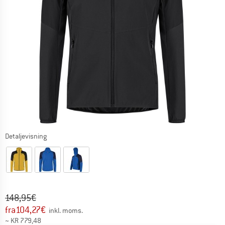
Detaljevisning
Original pris :
Pris:
148,95
€
fra
104,27
€
inkl. moms.
~
KR
779,48