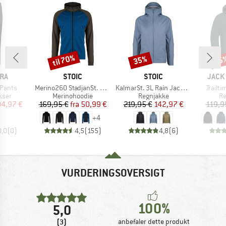
til 70%
35%
25
Rabat
Rabat
Raba
E
MÆRKE
MÆRKE
MÆR
RA
STOIC
STOIC
JACK
Artikel
Artikel
Artikel
 Pants
Merino260 StadjanSt. Hoody
KalmarSt. 3L Rain Jacket II
Trailt
gruppe
Produktgruppe
Produktgruppe
Pr
kser
Merinohoodie
Regnjakke
Re
is
dsat pris
Pris
Nedsat pris
Pris
Nedsat pris
04,97 €
169,95 €
fra
50,99 €
219,95 €
142,97 €
119,9
+
4
0,0
(
0
)
4,5
(
155
)
4,8
(
6
)
VURDERINGSOVERSIGT
100%
5,0
(3)
anbefaler dette produkt