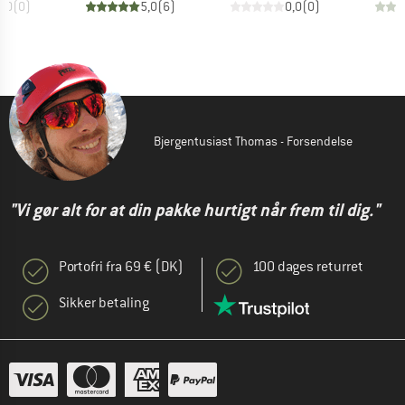
0,0
(
0
)
5,0
(
6
)
0,0
(
0
)
Bjergentusiast Thomas - Forsendelse
"Vi gør alt for at din pakke hurtigt når frem til dig."
Portofri fra 69 € (DK)
100 dages returret
Sikker betaling