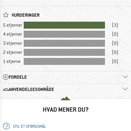
VURDERINGER
5 stjerner
(3)
4 stjerner
(0)
3 stjerner
(0)
2 stjerner
(0)
1 stjerne
(0)
FORDELE
ANVENDELSESOMRÅDE
HVAD MENER DU?
STIL ET SPØRGSMÅL