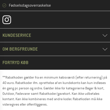
Fødselsdagsoverraskelse
KUNDESERVICE
OM BERGFREUNDE
FORTRYD KØB
**Rabatkoden gælder fra en minimum købsværdi (efter returnering) på
40 euro. Rabatkoder ifm. oprettelse af en kundekonto kan kun indløses
én gang pr. person og ordre. Gælder ikke for kategorierne Bøger & kort,
Outdoor, Fødevarer samt Rabatkoder/gavekort. Kan ikke udbetales
kontant. Kan ikke kombineres med andre koder. Rabatkoden må ikke
videregives eller offentliggøres.