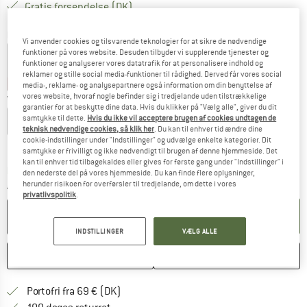
Danmark. Oplysninger om forsendelse
Gratis forsendelse
(DK)
Farve:
Black
Vi anvender cookies og tilsvarende teknologier for at sikre de nødvendige
funktioner på vores website. Desuden tilbyder vi supplerende tjenester og
funktioner og analyserer vores datatrafik for at personalisere indhold og
reklamer og stille social media-funktioner til rådighed. Derved får vores social
25%
25%
30%
media-, reklame- og analysepartnere også information om din benyttelse af
vores website, hvoraf nogle befinder sig i tredjelande uden tilstrækkelige
Vælg en størrelse:
garantier for at beskytte dine data. Hvis du klikker på "Vælg alle", giver du dit
samtykke til dette.
Hvis du ikke vil acceptere brugen af cookies undtagen de
XS
S
M
L
XL
XXL
teknisk nødvendige cookies, så klik her
. Du kan til enhver tid ændre dine
cookie-indstillinger under "Indstillinger" og udvælge enkelte kategorier. Dit
Størrelsestabel
samtykke er frivilligt og ikke nødvendigt til brugen af denne hjemmeside. Det
kan til enhver tid tilbagekaldes eller gives for første gang under "Indstillinger" i
Linket åbnes i en infoboks og indeholder he
Leveringstid: 4-6 arbejdsdage
den nederste del på vores hjemmeside. Du kan finde flere oplysninger,
herunder risikoen for overførsler til tredjelande, om dette i vores
Antal:
privatlivspolitik
.
LÆG I KURV
INDSTILLINGER
VÆLG ALLE
HUSKE
SAMMENLIGNE
Find oplysninger om forsendelse her! Åb
Portofri fra 69 € (DK)