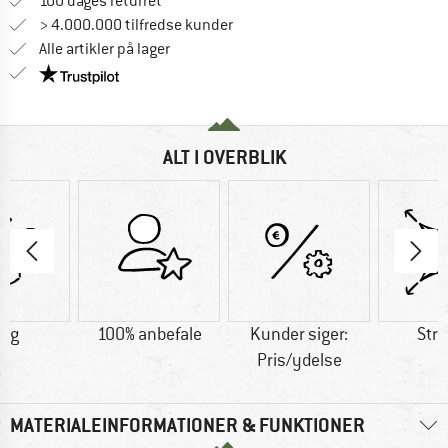
Gå til returretten her Åbnes i en infoboks
100 dages returret
> 4.000.000 tilfredse kunder
Alle artikler på lager
Vi er Trustpilot-certificeret - oplysningerne får du
ALT I OVERBLIK
0 g
100% anbefale
Kunder siger:
Str
Pris/ydelse
MATERIALEINFORMATIONER & FUNKTIONER