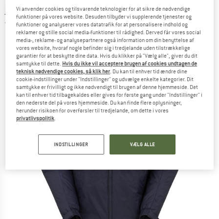
jakke
Vi anvender cookies og tilsvarende teknologier for at sikre de nødvendige
funktioner på vores website. Desuden tilbyder vi supplerende tjenester og
4,0
(2)
funktioner og analyserer vores datatrafik for at personalisere indhold og
reklamer og stille social media-funktioner til rådighed. Derved får vores social
media-, reklame- og analysepartnere også information om din benyttelse af
vores website, hvoraf nogle befinder sig i tredjelande uden tilstrækkelige
garantier for at beskytte dine data. Hvis du klikker på "Vælg alle", giver du dit
samtykke til dette.
Hvis du ikke vil acceptere brugen af cookies undtagen de
teknisk nødvendige cookies, så klik her
. Du kan til enhver tid ændre dine
cookie-indstillinger under "Indstillinger" og udvælge enkelte kategorier. Dit
samtykke er frivilligt og ikke nødvendigt til brugen af denne hjemmeside. Det
kan til enhver tid tilbagekaldes eller gives for første gang under "Indstillinger" i
den nederste del på vores hjemmeside. Du kan finde flere oplysninger,
herunder risikoen for overførsler til tredjelande, om dette i vores
privatlivspolitik
.
INDSTILLINGER
VÆLG ALLE