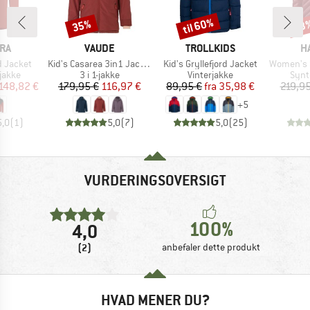
til 60%
35%
53
Rabat
Rabat
Raba
E
MÆRKE
MÆRKE
M
RA
VAUDE
TROLLKIDS
H
Artikel
Artikel
Artikel
d Jacket
Kid's Casarea 3in1 Jacket II
Kid's Gryllefjord Jacket
Women's Sä
ruppe
Produktgruppe
Produktgruppe
Prod
jakke
3 i 1-jakke
Vinterjakke
Synt
is
dsat pris
Pris
Nedsat pris
Pris
Nedsat pris
148,82 €
179,95 €
116,97 €
89,95 €
fra
35,98 €
219,95
+
5
5,0
(
1
)
5,0
(
7
)
5,0
(
25
)
VURDERINGSOVERSIGT
100%
4,0
(2)
anbefaler dette produkt
HVAD MENER DU?