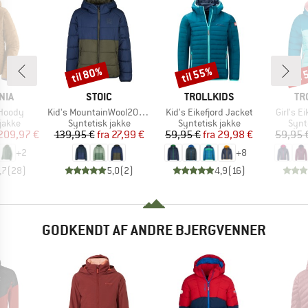
til 80%
til 55%
til
Rabat
Rabat
Raba
MÆRKE
MÆRKE
MÆ
NIA
STOIC
TROLLKIDS
TR
Artikel
Artikel
Artikel
 Hoody
Kid's MountainWool200 Strobo Hoody
Kid's Eikefjord Jacket
Girl's E
ruppe
Produktgruppe
Produktgruppe
Prod
jakke
Syntetisk jakke
Syntetisk jakke
Synt
is
dsat pris
Pris
Nedsat pris
Pris
Nedsat pris
209,97 €
139,95 €
fra
27,99 €
59,95 €
fra
29,98 €
59,95 
+
2
+
8
,7
(
28
)
5,0
(
2
)
4,9
(
16
)
GODKENDT AF ANDRE BJERGVENNER