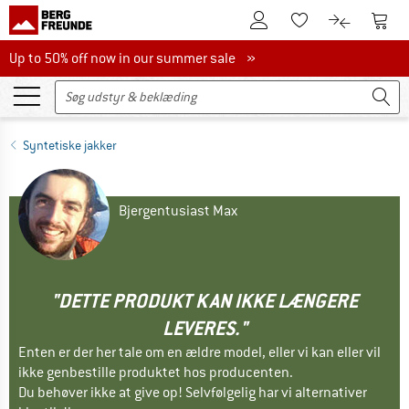
Til kundekontoen
Til 
Til huskesedlen.
Til produk
Up to 50% off now in our summer sale
Up to 50% off now in our summer sale »
Syntetiske jakker
Bjergentusiast Max
"DETTE PRODUKT KAN IKKE LÆNGERE
LEVERES."
Enten er der her tale om en ældre model, eller vi kan eller vil
ikke genbestille produktet hos producenten.
Du behøver ikke at give op! Selvfølgelig har vi alternativer