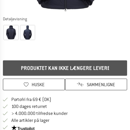
Detaljevisning
PRODUKTET KAN IKKE LÆNGERE LEVERES
HUSKE
SAMMENLIGNE
Find oplysninger om forsendelse her! Åb
Portofri fra 69 € (DK)
Gå til returretten her Åbnes i en infoboks
100 dages returret
> 4.000.000 tilfredse kunder
Alle artikler på lager
Vi er Trustpilot-certificeret - oplysningerne får du