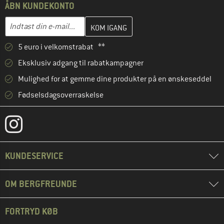
ÅBN KUNDEKONTO
Indtast din e-mailadresse her, og opret i næste trin din kundekon
E-mail-adresse
5 euro i velkomstrabat **
Eksklusiv adgang til rabatkampagner
Mulighed for at gemme dine produkter på en ønskeseddel
Fødselsdagsoverraskelse
KUNDESERVICE
OM BERGFREUNDE
FORTRYD KØB