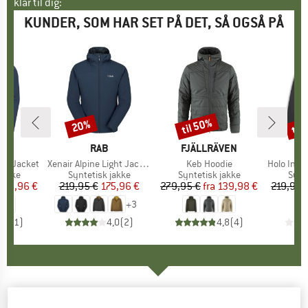
klar til dig:
KUNDER, SOM HAR SET PÅ DET, SÅ OGSÅ PÅ
til 50%
til
20%
Rabat
Rabat
Raba
RKE
MÆRKE
RAB
MÆRKE
FJÄLLRÄVEN
M
B
lex Jacket
Artikel
Xenair Alpine Light Jacket
Artikel
Keb Hoodie
Artikel
Holo Insula
ruppe
jakke
Produktgruppe
Syntetisk jakke
Produktgruppe
Syntetisk jakke
Prod
Synt
is
dsat pris
155,96 €
219,95 €
Pris
Nedsat pris
175,96 €
279,95 €
fra
Pris
Nedsat pris
139,98 €
219,95 
+
3
5,0
(
1
)
4,0
(
2
)
4,8
(
4
)
MONTANE
-
Respond XT Hoodie - Syntetisk