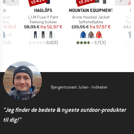
til 43%
til 30%
25
MÆRKE
MÆRKE
M
NIA
HAGLÖFS
MOUNTAIN EQUIPMENT
H
Artikel
Artikel
Artik
Jacket
L.I.M Fuse II Pant
Arrow Hooded Jacket
L.I.
ruppe
Produktgruppe
Produktgruppe
Prod
jakke
Trekking bukser
Softshelljakke
Funk
is
dsat pris
Pris
Nedsat pris
Pris
Nedsat pris
149,96 €
98,95 €
fra
56,97 €
139,95 €
fra
97,97 €
44,9
+
4
,5
(
34
)
0,0
(
0
)
3,7
(
3
)
Bjergentusiast Julian - Indkøber
"Jeg finder de bedste & nyeste outdoor-produkter
til dig!"