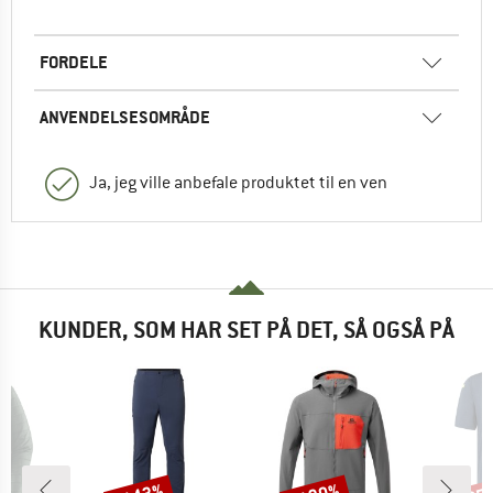
FORDELE
ANVENDELSESOMRÅDE
Ja, jeg ville anbefale produktet til en ven
KUNDER, SOM HAR SET PÅ DET, SÅ OGSÅ PÅ
Rabat
Rabat
Raba