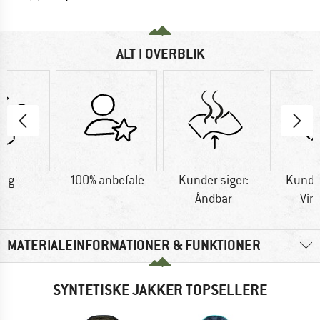
ALT I OVERBLIK
0 g
100% anbefale
Kunder siger:
Kunder
Åndbar
Vin
MATERIALEINFORMATIONER & FUNKTIONER
SYNTETISKE JAKKER TOPSELLERE