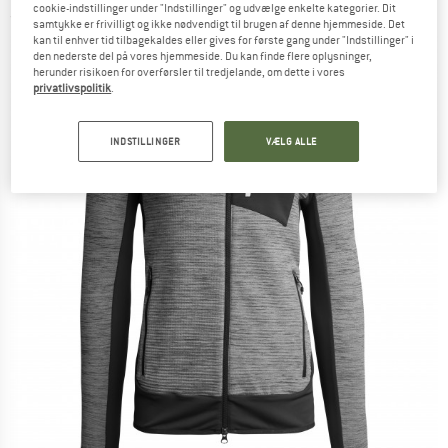
cookie-indstillinger under "Indstillinger" og udvælge enkelte kategorier. Dit
(0)
samtykke er frivilligt og ikke nødvendigt til brugen af denne hjemmeside. Det
kan til enhver tid tilbagekaldes eller gives for første gang under "Indstillinger" i
den nederste del på vores hjemmeside. Du kan finde flere oplysninger,
herunder risikoen for overførsler til tredjelande, om dette i vores
privatlivspolitik
.
INDSTILLINGER
VÆLG ALLE