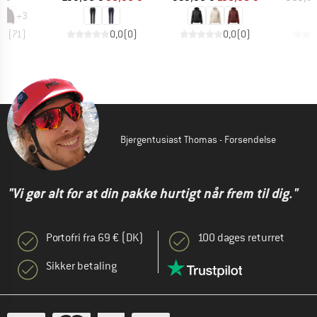
+
3
,6
(
71
)
0,0
(
0
)
0,0
(
0
)
Bjergentusiast Thomas - Forsendelse
"Vi gør alt for at din pakke hurtigt når frem til dig."
Portofri fra 69 € (DK)
100 dages returret
Sikker betaling