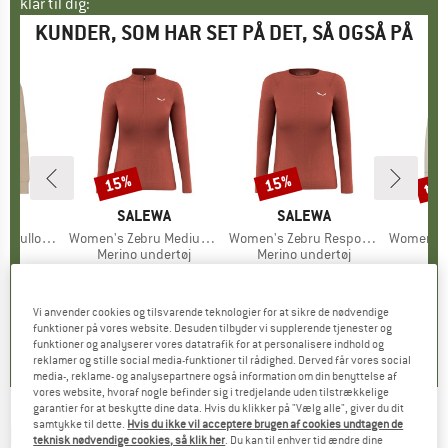
klar til dig:
KUNDER, SOM HAR SET PÅ DET, SÅ OGSÅ PÅ
til
15%
15%
Rabat
Rabat
Raba
KE
E
MÆRKE
SALEWA
MÆRKE
SALEWA
Pullover
Artikel
Women's Zebru Medium Warm AMR Half Zip Tee
Artikel
Women's Zebru Responsive L/S Tee
Artikel
Women's HelsingborgSt
ktgruppe
e
Produktgruppe
Merino undertøj
Produktgruppe
Merino undertøj
P
L
is
dsat pris
29,98 €
109,95 €
Pris
Nedsat pris
93,46 €
94,95 €
Pris
Nedsat pris
80,71 €
54,95 
+
3
Vi anvender cookies og tilsvarende teknologier for at sikre de nødvendige
,5
(
26
)
5,0
(
4
)
5,0
(
3
)
funktioner på vores website. Desuden tilbyder vi supplerende tjenester og
funktioner og analyserer vores datatrafik for at personalisere indhold og
reklamer og stille social media-funktioner til rådighed. Derved får vores social
media-, reklame- og analysepartnere også information om din benyttelse af
vores website, hvoraf nogle befinder sig i tredjelande uden tilstrækkelige
garantier for at beskytte dine data. Hvis du klikker på "Vælg alle", giver du dit
samtykke til dette.
Hvis du ikke vil acceptere brugen af cookies undtagen de
MARTINI
-
Base Camp - Fleecejakke
teknisk nødvendige cookies, så klik her
. Du kan til enhver tid ændre dine