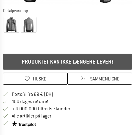
Detaljevisning
PRODUKTET KAN IKKE LÆNGERE LEVERES
HUSKE
SAMMENLIGNE
Find oplysninger om forsendelse her! Åb
Portofri fra 69 € (DK)
Gå til returretten her Åbnes i en infoboks
100 dages returret
> 4.000.000 tilfredse kunder
Alle artikler på lager
Vi er Trustpilot-certificeret - oplysningerne får du