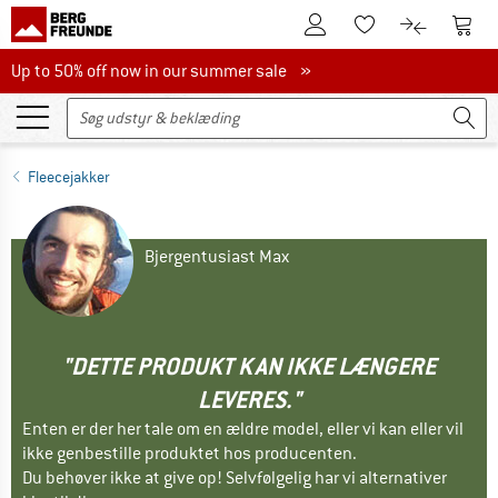
Til kundekontoen
Til 
Til huskesedlen.
Til produk
Up to 50% off now in our summer sale
Up to 50% off now in our summer sale »
Fleecejakker
Bjergentusiast Max
"DETTE PRODUKT KAN IKKE LÆNGERE
LEVERES."
Enten er der her tale om en ældre model, eller vi kan eller vil
ikke genbestille produktet hos producenten.
Du behøver ikke at give op! Selvfølgelig har vi alternativer