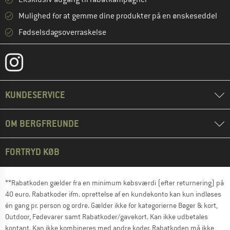
Mulighed for at gemme dine produkter på en ønskeseddel
Fødselsdagsoverraskelse
KUNDESERVICE
OM BERGFREUNDE
FORTRYD KØB
**Rabatkoden gælder fra en minimum købsværdi (efter returnering) på
40 euro. Rabatkoder ifm. oprettelse af en kundekonto kan kun indløses
én gang pr. person og ordre. Gælder ikke for kategorierne Bøger & kort,
Outdoor, Fødevarer samt Rabatkoder/gavekort. Kan ikke udbetales
kontant. Kan ikke kombineres med andre koder. Rabatkoden må ikke