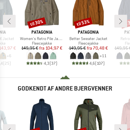
til 30%
til 53%
til
Rabat
Rabat
Raba
MÆRKE
MÆRKE
MÆ
NIA
PATAGONIA
PATAGONIA
PA
Artikel
Artikel
Artike
-X Jacket
Women's Retro Pile Jacket
Better Sweater Jacket
Retro
gruppe
Produktgruppe
Produktgruppe
Pr
kke
Fleecejakke
Fleecejakke
Fl
is
dsat pris
Pris
Nedsat pris
Pris
Nedsat pris
143,97 €
149,95 €
fra
104,97 €
149,95 €
fra
70,48 €
149,95 
+
6
+
11
,4
(
25
)
4,3
(
37
)
4,6
(
107
)
GODKENDT AF ANDRE BJERGVENNER