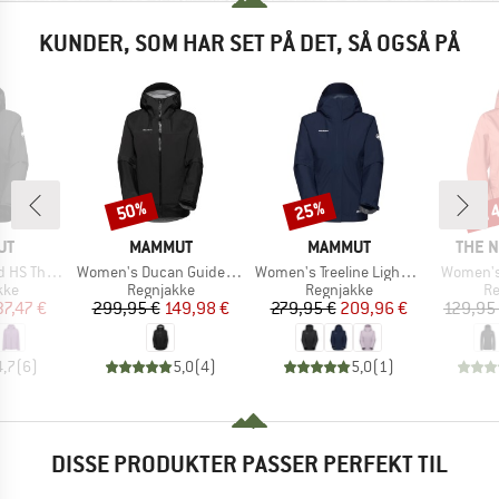
KUNDER, SOM HAR SET PÅ DET, SÅ OGSÅ PÅ
til
50%
25%
Rabat
Rabat
Raba
E
MÆRKE
MÆRKE
MÆRK
UT
MAMMUT
MAMMUT
THE 
Artikel
Artikel
Artikel
ooded Jacket
Women's Ducan Guide Hardshell Hooded Jacket
Women's Treeline Light Hardshell Hooded Jacket
Women's
gruppe
Produktgruppe
Produktgruppe
Pr
kke
Regnjakke
Regnjakke
Re
is
dsat pris
Pris
Nedsat pris
Pris
Nedsat pris
37,47 €
299,95 €
149,98 €
279,95 €
209,96 €
129,95
4,7
(
6
)
5,0
(
4
)
5,0
(
1
)
DISSE PRODUKTER PASSER PERFEKT TIL