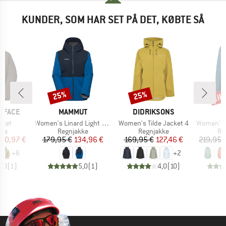
KUNDER, SOM HAR SET PÅ DET, KØBTE SÅ
til
25%
25%
Rabat
Rabat
Raba
MÆRKE
MÆRKE
 FACE
MAMMUT
DIDRIKSONS
Artikel
Artikel
Artikel
cket
Women's Linard Light Hardshell Hooded Jacket
Women's Tilde Jacket 4
Women's Itr
tgruppe
Produktgruppe
Produktgruppe
Pr
kke
Regnjakke
Regnjakke
Re
is
dsat pris
Pris
Nedsat pris
Pris
Nedsat pris
90,97 €
179,95 €
134,96 €
169,95 €
127,46 €
219,95 
+
6
+
2
5,0
(
1
)
5,0
(
1
)
4,0
(
10
)