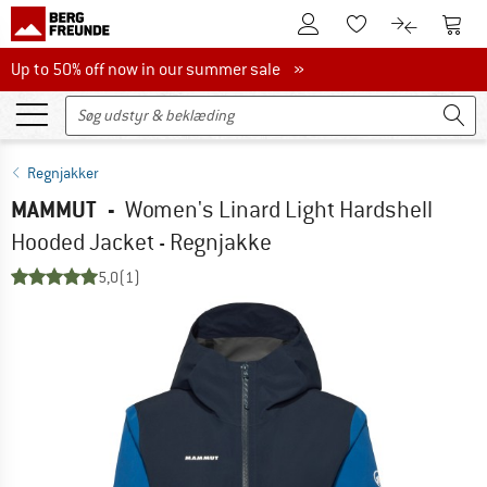
Til kundekontoen
Til 
Til huskesedlen.
Til produk
Up to 50% off now in our summer sale
Up to 50% off now in our summer sale »
Regnjakker
MAMMUT
-
Women's Linard Light Hardshell
Hooded Jacket - Regnjakke
5,0
(1)