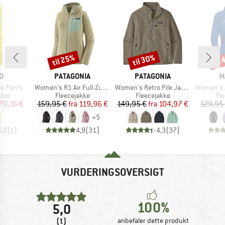
til 25%
til 30%
til
Rabat
Rabat
Raba
E
MÆRKE
MÆRKE
M
O
PATAGONIA
PATAGONIA
M
Artikel
Artikel
Artikel
e Pants
Women's R1 Air Full-Zip Hoody
Women's Retro Pile Jacket
Women's Aenergy Ligh
gruppe
Produktgruppe
Produktgruppe
Pr
kser
Fleecejakke
Fleecejakke
Fl
is
dsat pris
Pris
Nedsat pris
Pris
Nedsat pris
70,16 €
159,95 €
fra
119,96 €
149,95 €
fra
104,97 €
129,95
+
5
5,0
(
1
)
4,9
(
31
)
4,3
(
37
)
VURDERINGSOVERSIGT
100%
5,0
(1)
anbefaler dette produkt