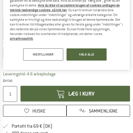
garantier for at beskytte dine data. Hvis du klikker på "Vælg alle", giver du dit
Danmark. Oplysninger om forsendelse
Gratis forsendelse
(DK)
samtykke til dette.
Hvis du ikke vil acceptere brugen af cookies undtagen de
teknisk nødvendige cookies, så klik her
. Du kan til enhver tid ændre dine
Farve:
Tschiel / Marine
cookie-indstillinger under "Indstillinger" og udvælge enkelte kategorier. Dit
samtykke er frivilligt og ikke nødvendigt til brugen af denne hjemmeside. Det
kan til enhver tid tilbagekaldes eller gives for første gang under "Indstillinger" i
den nederste del på vores hjemmeside. Du kan finde flere oplysninger,
herunder risikoen for overførsler til tredjelande, om dette i vores
25%
25%
privatlivspolitik
.
Vælg en størrelse:
XS
S
M
L
XL
XXL
INDSTILLINGER
VÆLG ALLE
Størrelsestabel
Linket åbnes i en infoboks og indeholder he
Leveringstid: 4-6 arbejdsdage
Antal:
LÆG I KURV
HUSKE
SAMMENLIGNE
Find oplysninger om forsendelse her! Åb
Portofri fra 69 € (DK)