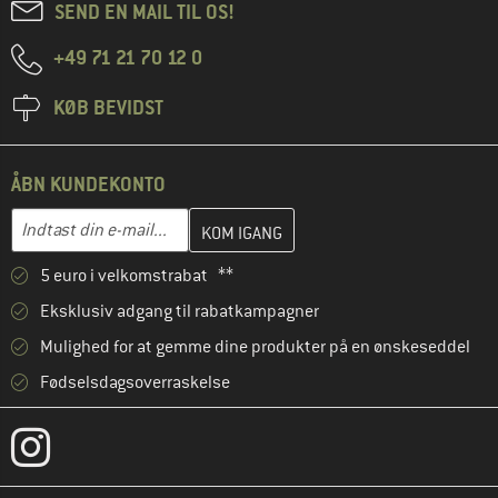
SEND EN MAIL TIL OS!
+49 71 21 70 12 0
KØB BEVIDST
ÅBN KUNDEKONTO
Indtast din e-mailadresse her, og opret i næste trin din kundekon
E-mail-adresse
5 euro i velkomstrabat **
Eksklusiv adgang til rabatkampagner
Mulighed for at gemme dine produkter på en ønskeseddel
Fødselsdagsoverraskelse