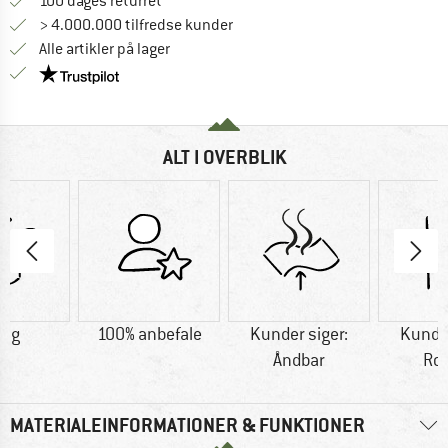
Gå til returretten her Åbnes i en infoboks
100 dages returret
> 4.000.000 tilfredse kunder
Alle artikler på lager
Vi er Trustpilot-certificeret - oplysningerne får du
ALT I OVERBLIK
2 g
100% anbefale
Kunder siger:
Kunder
Åndbar
Ro
MATERIALEINFORMATIONER & FUNKTIONER