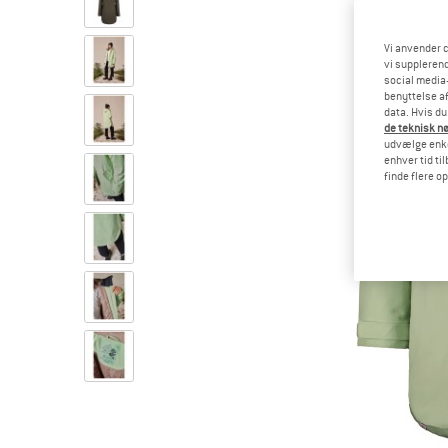
Vi anvender c
vi supplerend
social media-
benyttelse af
data. Hvis du
de teknisk nø
udvælge enkel
enhver tid ti
finde flere o