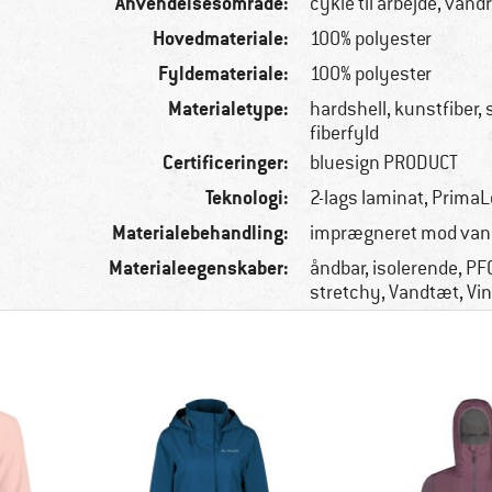
Anvendelsesområde:
cykle til arbejde, vand
Hovedmateriale:
100% polyester
Fyldemateriale:
100% polyester
Materialetype:
hardshell, kunstfiber,
fiberfyld
Certificeringer:
bluesign PRODUCT
Teknologi:
2-lags laminat, PrimaL
Materialebehandling:
imprægneret mod van
Materialeegenskaber:
åndbar, isolerende, PFC
stretchy, Vandtæt, Vi