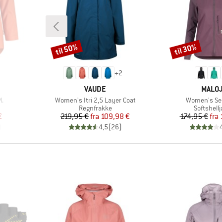
til 50%
til 30%
Rabat
Rabat
+
2
MÆRKE
MÆRK
VAUDE
MALO
Artikel
Artikel
M.
Women's Itri 2,5 Layer Coat
Women's Se
uppe
Produktgruppe
Produktg
Regnfrakke
Softshell
 pris
Pris
Nedsat pris
Pr
Ne
€
219,95 €
fra
109,98 €
174,95 €
fra
)
4,5
(
26
)