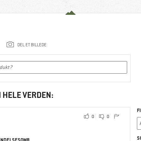
DEL ET BILLEDE
I HELE VERDEN:
F
0
0
S
ENDELSESOMRÅDE