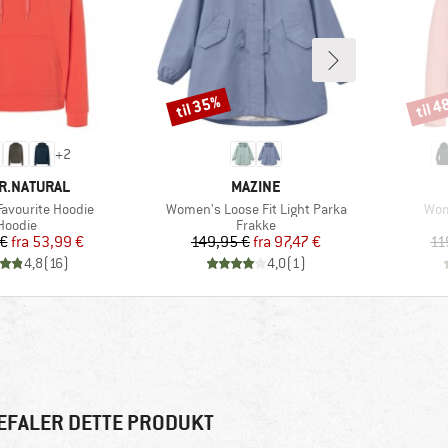
til 35%
til 
Rabat
Rabat
+
2
KE
MÆRKE
R.NATURAL
MAZINE
Artikel
Arti
avourite Hoodie
Women's Loose Fit Light Parka
Wom
Produktgruppe
Produktgruppe
Hoodie
Frakke
Pris
Nedsat pris
Pris
Nedsat pris
 €
fra
53,99 €
149,95 €
fra
97,47 €
11
4,8
(
16
)
4,0
(
1
)
EFALER DETTE PRODUKT