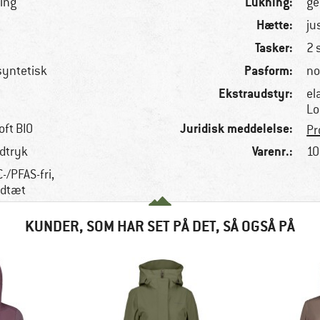
Lukning:
ring
ge
Hætte:
ju
Tasker:
2 
Pasform:
 syntetisk
no
Ekstraudstyr:
el
Lo
Juridisk meddelelse:
oft BIO
Pr
Varenr.:
dtryk
10
-/PFAS-fri,
ndtæt
KUNDER, SOM HAR SET PÅ DET, SÅ OGSÅ PÅ