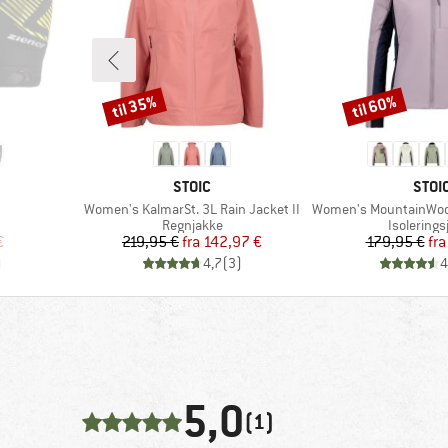
til 35%
til 60%
Rabat
Rabat
MÆRKE
MÆR
STOIC
STOI
Artikel
Artikel
Women's KalmarSt. 3L Rain Jacket II
Women's MountainWool60 Jokkm
pe
Produktgruppe
Produktg
Regnjakke
Isolerings
 pris
Pris
Nedsat pris
Pr
Ne
€
219,95 €
fra
142,97 €
179,95 €
fra
)
4,7
(
3
)
4
5,0
(1)