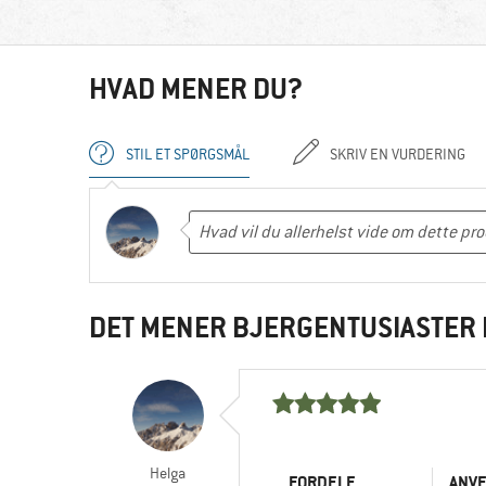
HVAD MENER DU?
STIL ET SPØRGSMÅL
SKRIV EN VURDERING
DET MENER BJERGENTUSIASTER 
Helga
FORDELE
ANV