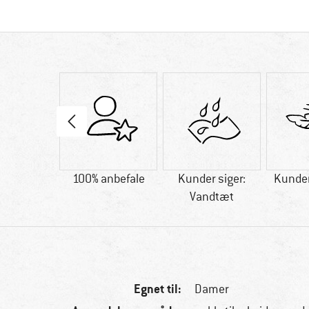
n PRODUCT
100% anbefale
Kunder siger:
Kunder 
Vandtæt
Egnet til:
Damer