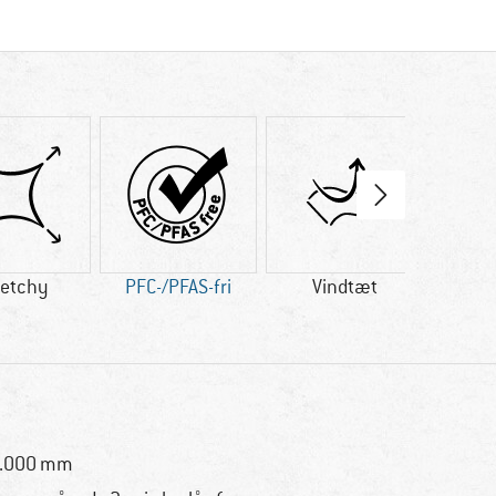
retchy
PFC-/PFAS-fri
Vindtæt
Pr
0.000 mm