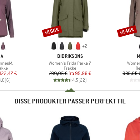
til 60%
til 40%
Rabat
Rabat
+
2
E
MÆRKE
M
JA
DIDRIKSONS
M
Artikel
Artikel
nnesM.
Women's Frida Parka 7
Women
ruppe
Produktgruppe
Pr
jakke
Frakke
Re
is
dsat pris
Pris
Nedsat pris
122,47 €
239,95 €
fra
95,98 €
339,95 
4,0
(
6
)
4,5
(
22
)
DISSE PRODUKTER PASSER PERFEKT TIL