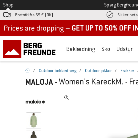
Til
Shop
Spørg Bergfreun
Portofri fra 69 € (DK)
Sikker beta
Up to 50% off now in our summer sale
Beklædning
Sko
Udstyr
Hjemmeside
/
Outdoor beklædning
/
Outdoor jakker
/
Frakker
MALOJA
-
Women's KareckM. - Fr