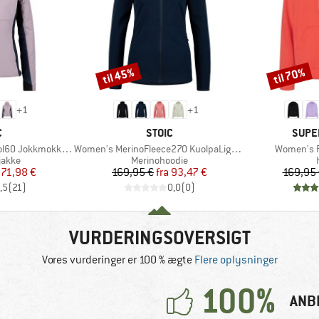
til 45%
til 70%
Rabat
Rabat
+
1
+
1
KE
MÆRKE
MÆR
C
STOIC
SUPE
Artikel
Artikel
okkSt. Hybrid Hoody
Women's MerinoFleece270 KuolpaLightSt. Zip Hoody
Women's F
ruppe
Produktgruppe
jakke
Merinohoodie
is
dsat pris
Pris
Nedsat pris
71,98 €
169,95 €
fra
93,47 €
169,95
,5
(
21
)
0,0
(
0
)
VURDERINGSOVERSIGT
Vores vurderinger er 100 % ægte
Flere oplysninger
100%
ANB