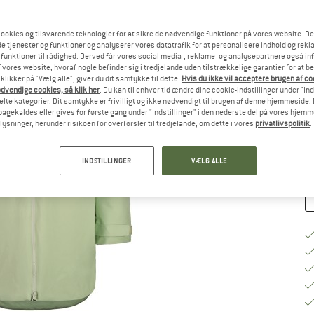
Væ
ookies og tilsvarende teknologier for at sikre de nødvendige funktioner på vores website. D
e tjenester og funktioner og analyserer vores datatrafik for at personalisere indhold og rekla
funktioner til rådighed. Derved får vores social media-, reklame- og analysepartnere også in
 vores website, hvoraf nogle befinder sig i tredjelande uden tilstrækkelige garantier for at b
 klikker på "Vælg alle", giver du dit samtykke til dette.
Hvis du ikke vil acceptere brugen af c
S
dvendige cookies, så klik her
. Du kan til enhver tid ændre dine cookie-indstillinger under "Ind
te kategorier. Dit samtykke er frivilligt og ikke nødvendigt til brugen af denne hjemmeside. D
Le
lbagekaldes eller gives for første gang under "Indstillinger" i den nederste del på vores hjem
plysninger, herunder risikoen for overførsler til tredjelande, om dette i vores
privatlivspolitik
.
An
INDSTILLINGER
VÆLG ALLE