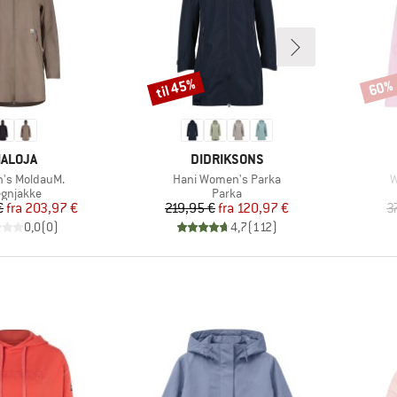
til 45%
60%
Rabat
Rabat
ÆRKE
MÆRKE
ALOJA
DIDRIKSONS
Artikel
A
's MoldauM.
Hani Women's Parka
W
oduktgruppe
Produktgruppe
gnjakke
Parka
Pris
Nedsat pris
Pris
Nedsat pris
€
fra
203,97 €
219,95 €
fra
120,97 €
3
0,0
(
0
)
4,7
(
112
)