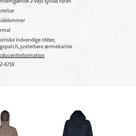
nnemgående 2-vejs lynlås foran
sterbar
sidelommer
rmal
astiske indvendige ribber,
gopatch, justerbare ærmekanter
oducentinformation
2-4218