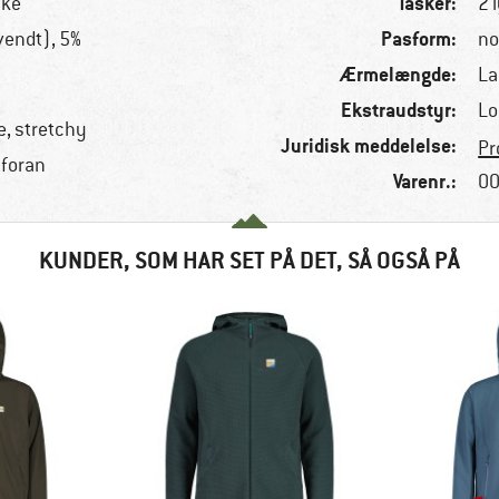
Tasker:
ike
2 
Pasform:
vendt), 5%
no
Ærmelængde:
La
Ekstraudstyr:
Lo
e, stretchy
Juridisk meddelelse:
Pr
foran
Varenr.:
00
KUNDER, SOM HAR SET PÅ DET, SÅ OGSÅ PÅ