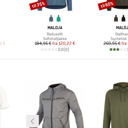
til 35%
til 60%
Rabat
Rabat
MÆRKE
MÆRK
MALOJA
MALO
Artikel
Artikel
BeifussM.
Staffne
e
Produktgruppe
Produktg
Softshelljakke
Syntetisk 
 pris
Pris
Nedsat pris
Pr
Ne
2 €
184,95 €
fra
120,22 €
269,95 €
fra
)
0,0
(
0
)