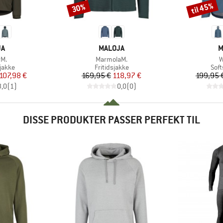
til 45%
30%
Rabat
Rabat
E
MÆRKE
M
JA
MALOJA
M
Artikel
A
rM.
MarmolaM.
W
ruppe
Produktgruppe
Pro
jakke
Fritidsjakke
Soft
is
dsat pris
Pris
Nedsat pris
107,98 €
169,95 €
118,97 €
199,95 
3,0
(
1
)
0,0
(
0
)
DISSE PRODUKTER PASSER PERFEKT TIL