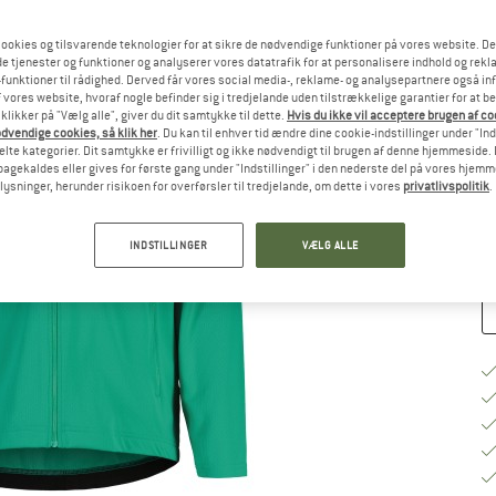
ookies og tilsvarende teknologier for at sikre de nødvendige funktioner på vores website. D
Væ
e tjenester og funktioner og analyserer vores datatrafik for at personalisere indhold og rekla
funktioner til rådighed. Derved får vores social media-, reklame- og analysepartnere også in
 vores website, hvoraf nogle befinder sig i tredjelande uden tilstrækkelige garantier for at b
 klikker på "Vælg alle", giver du dit samtykke til dette.
Hvis du ikke vil acceptere brugen af c
S
dvendige cookies, så klik her
. Du kan til enhver tid ændre dine cookie-indstillinger under "Ind
te kategorier. Dit samtykke er frivilligt og ikke nødvendigt til brugen af denne hjemmeside. D
Le
lbagekaldes eller gives for første gang under "Indstillinger" i den nederste del på vores hjem
plysninger, herunder risikoen for overførsler til tredjelande, om dette i vores
privatlivspolitik
.
An
INDSTILLINGER
VÆLG ALLE