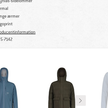
lynlås-sidelommer
rmal
nge ærmer
goprint
oducentinformation
5-7142