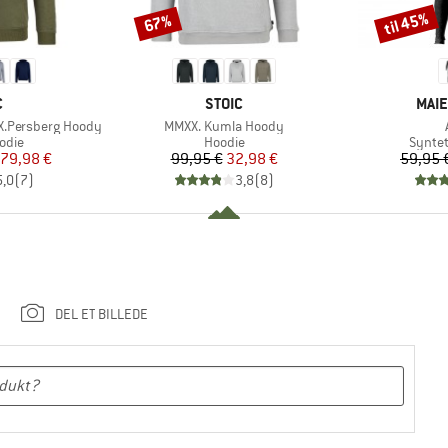
til 45%
67%
Rabat
Rabat
KE
MÆRKE
MÆR
C
STOIC
MAIE
Artikel
X.Persberg Hoody
MMXX. Kumla Hoody
ruppe
Produktgruppe
Produ
odie
Hoodie
Syntet
is
dsat pris
Pris
Nedsat pris
79,98 €
99,95 €
32,98 €
59,95 
5,0
(
7
)
3,8
(
8
)
DEL ET BILLEDE