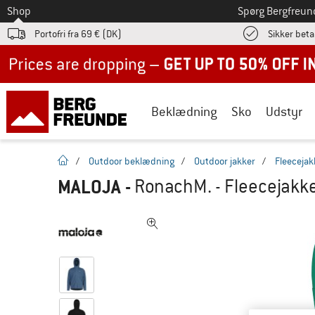
Til
Shop
Spørg Bergfreun
Portofri fra 69 € (DK)
Sikker beta
Up to 50% off now in our summer sale
Beklædning
Sko
Udstyr
Hjemmeside
/
Outdoor beklædning
/
Outdoor jakker
/
Fleecejak
MALOJA
-
RonachM. - Fleecejakk