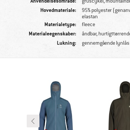
Anvendelsesområde:
gruscykel, mountainb
Hovedmateriale:
95% polyester (genan
elastan
Materialetype:
fleece
Materialeegenskaber:
åndbar, hurtigttørrend
Lukning:
gennemgående lynlås 