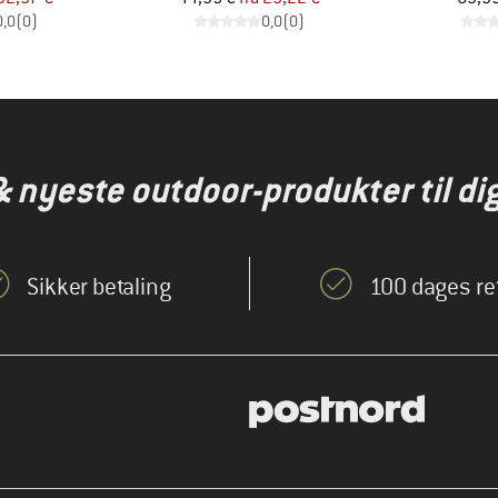
0,0
(
0
)
0,0
(
0
)
& nyeste outdoor-produkter til dig
Sikker betaling
100 dages re