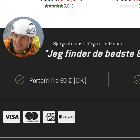
)
5,0
(
2
)
Bjergentusiast Jürgen - Indkøber
"Jeg finder de bedste 
Portofri fra 69 € (DK)