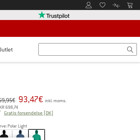
Til kundekontoen
Til 
Til huskesedlen.
Til produk
retten her Åbnes i en infoboks
Vi er Trustpilot-certificeret - oplysning
Outlet
93,47
€
iginal pris :
is:
69,95
€
inkl. moms.
KR
698,74
Danmark. Oplysninger om forsendelsesom
Gratis forsendelse
(DK)
rve:
Polar Light