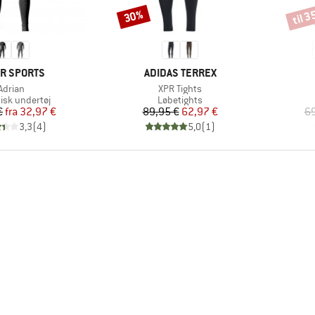
til 
30%
Rabat
Rabat
KE
MÆRKE
R SPORTS
ADIDAS TERREX
Artikel
Artikel
Adrian
XPR Tights
ktgruppe
Produktgruppe
isk undertøj
Løbetights
Pris
Nedsat pris
Pris
Nedsat pris
€
fra
32,97 €
89,95 €
62,97 €
69
3,3
(
4
)
5,0
(
1
)