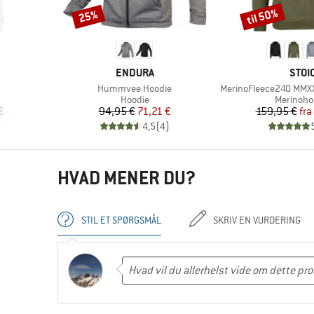
til 50%
25%
Rabat
Rabat
MÆRKE
MÆR
ENDURA
STOI
Artikel
Artikel
Hummvee Hoodie
MerinoFleece240 MMX
uppe
Produktgruppe
Produktg
Hoodie
Merinoho
 pris
Pris
Nedsat pris
Pr
Ne
€
94,95 €
71,21 €
159,95 €
fra
)
4,5
(
4
)
HVAD MENER DU?
STIL ET SPØRGSMÅL
SKRIV EN VURDERING