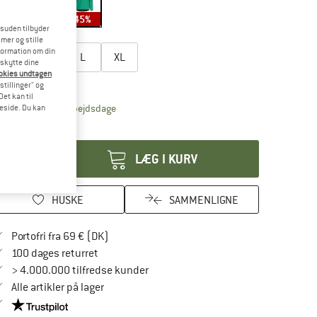
40%
40%
45%
esuden tilbyder
lg en størrelse:
mer og stille
formation om din
S
M
L
XL
eskytte dine
ookies undtagen
tørrelsestabel
stillinger" og
et kan til
Linket åbnes i en infoboks og indeholder henvis
veringstid: 4-6 arbejdsdage
meside. Du kan
tal:
LÆG I KURV
HUSKE
SAMMENLIGNE
Find oplysninger om forsendelse her! Åbnes
Portofri fra 69 € (DK)
Gå til returretten her Åbnes i en infoboks
100 dages returret
> 4.000.000 tilfredse kunder
Alle artikler på lager
Vi er Trustpilot-certificeret - oplysningerne får du her