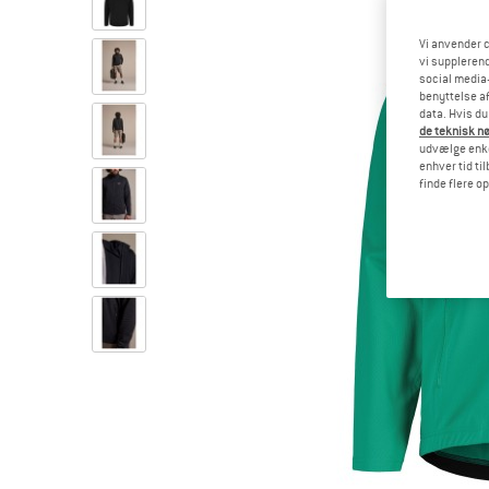
Vi anvender c
vi supplerend
social media-
benyttelse af
data. Hvis du
de teknisk nø
udvælge enkel
enhver tid ti
finde flere o