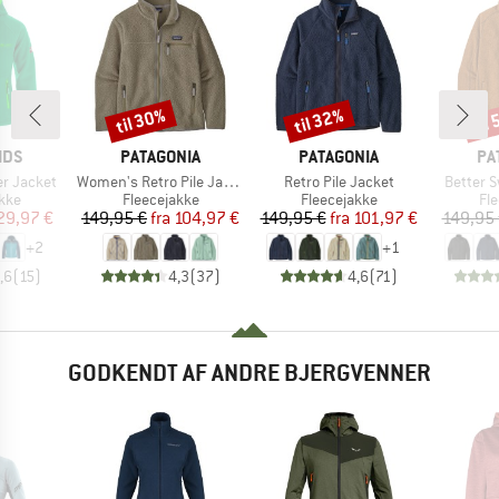
til 30%
til 32%
til
Rabat
Rabat
Raba
MÆRKE
MÆRKE
MÆ
IDS
PATAGONIA
PATAGONIA
PA
Artikel
Artikel
Artikel
er Jacket
Women's Retro Pile Jacket
Retro Pile Jacket
Better 
gruppe
Produktgruppe
Produktgruppe
Pr
kke
Fleecejakke
Fleecejakke
Fl
is
dsat pris
Pris
Nedsat pris
Pris
Nedsat pris
29,97 €
149,95 €
fra
104,97 €
149,95 €
fra
101,97 €
149,95
+
2
+
1
,6
(
15
)
4,3
(
37
)
4,6
(
71
)
GODKENDT AF ANDRE BJERGVENNER