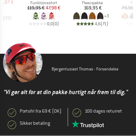
is
dsat pris
68,97 €
Produktgruppe
Produktgruppe
Pr
Funktionsshirt
Fleecejakke
Fl
Pris
Nedsat pris
Pris
119,95 €
47,98 €
169,95 €
79,95 
+
3
,6
(
35
)
0,0
(
0
)
4,6
(
71
)
Bjergentusiast Thomas - Forsendelse
"Vi gør alt for at din pakke hurtigt når frem til dig."
Portofri fra 69 € (DK)
100 dages returret
Sikker betaling