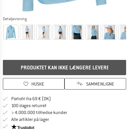
Detaljevisning
PRODUKTET KAN IKKE LÆNGERE LEVERES
HUSKE
SAMMENLIGNE
Find oplysninger om forsendelse her! Åb
Portofri fra 69 € (DK)
Gå til returretten her Åbnes i en infoboks
100 dages returret
> 4.000.000 tilfredse kunder
Alle artikler på lager
Vi er Trustpilot-certificeret - oplysningerne får du