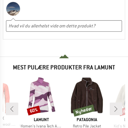
MEST PULÆRE PRODUKTER FRA LAMUNT
Nyheder
til
60%
Rabat
Nyheder
Raba
E
OX
MÆRKE
MÆRKE
M
LAMUNT
PATAGONIA
L
rid Jacket
Artikel
Artikel
Artikel
Women's Ivana Tech Arty L/S Tee
Retro Pile Jacket
Kid's No