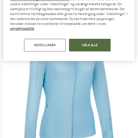
- Fleecejakke
cookie-indstillinger under "Indstillinger" og udvælge enkelte kategorier. Dit
samtykke er frivilligt og ikke nødvendigt til brugen af denne hjemmeside. Det
kan til enhver tid tilbagekaldes eller gives for første gang under "Indstillinger" i
(0)
den nederste del på vores hjemmeside. Du kan finde flere oplysninger,
herunder risikoen for overførsler til tredjelande, om dette i vores
privatlivspolitik
.
INDSTILLINGER
VÆLG ALLE