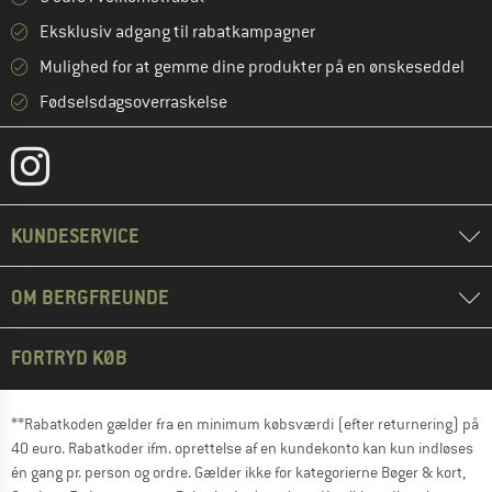
Eksklusiv adgang til rabatkampagner
Mulighed for at gemme dine produkter på en ønskeseddel
Fødselsdagsoverraskelse
KUNDESERVICE
OM BERGFREUNDE
FORTRYD KØB
**Rabatkoden gælder fra en minimum købsværdi (efter returnering) på
40 euro. Rabatkoder ifm. oprettelse af en kundekonto kan kun indløses
én gang pr. person og ordre. Gælder ikke for kategorierne Bøger & kort,