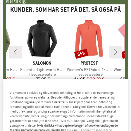
klar til dig:
KUNDER, SOM HAR SET PÅ DET, SÅ OGSÅ PÅ
55%
20
Rabat
Raba
E
ON
MÆRKE
SALOMON
MÆRKE
PROTEST
M
B
rm Hybrid
Artikel
Essential Lightwarm Half Zip
Artikel
Women's PRTFabriz 1/4 Zip Top
Artikel
Women's Me
gruppe
kke
Produktgruppe
Fleecesweatere
Produktgruppe
Fleecesweatere
Pr
Mer
is
dsat pris
65,97 €
75,95 €
Pris
44,95 €
Pris
Nedsat pris
20,23 €
69,95
Vi anvender cookies og tilsvarende teknologier for at sikre de nødvendige
0,0
(
0
)
0,0
(
0
)
4,6
(
8
)
funktioner på vores website. Desuden tilbyder vi supplerende tjenester og
funktioner og analyserer vores datatrafik for at personalisere indhold og
reklamer og stille social media-funktioner til rådighed. Derved får vores social
media-, reklame- og analysepartnere også information om din benyttelse af
vores website, hvoraf nogle befinder sig i tredjelande uden tilstrækkelige
garantier for at beskytte dine data. Hvis du klikker på "Vælg alle", giver du dit
LAMUNT
-
samtykke til dette.
Hvis du ikke vil acceptere brugen af cookies undtagen de
Women's Emy Light Full Zip Fleece
teknisk nødvendige cookies, så klik her
. Du kan til enhver tid ændre dine