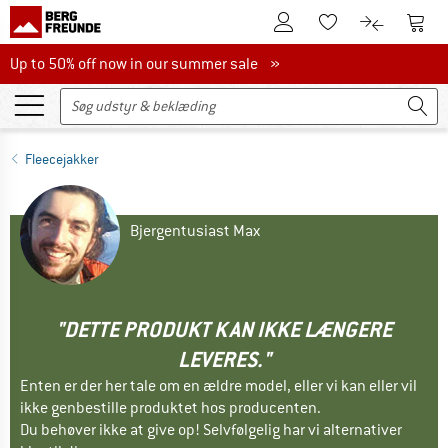
Til kundekontoen
Til 
Til huskesedlen.
Til produk
Up to 50% off now in our summer sale
Up to 50% off now in our summer sale »
Fleecejakker
Bjergentusiast Max
"DETTE PRODUKT KAN IKKE LÆNGERE
LEVERES."
Enten er der her tale om en ældre model, eller vi kan eller vil
ikke genbestille produktet hos producenten.
Du behøver ikke at give op! Selvfølgelig har vi alternativer