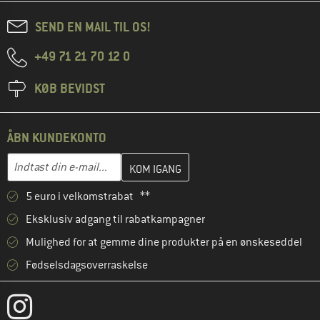
SEND EN MAIL TIL OS!
+49 71 21 70 12 0
KØB BEVIDST
ÅBN KUNDEKONTO
Indtast din e-mailadresse her, og opret i næste trin din kundekon
E-mail-adresse
5 euro i velkomstrabat **
Eksklusiv adgang til rabatkampagner
Mulighed for at gemme dine produkter på en ønskeseddel
Fødselsdagsoverraskelse