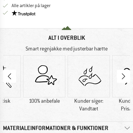
Alle artikler på lager
Vi er Trustpilot-certificeret - oplysningerne får du
ALT I OVERBLIK
Smart regnjakke med justerbar hætte
etisk
100% anbefale
Kunder siger:
Kunder
Vandtæt
Pris/
MATERIALEINFORMATIONER & FUNKTIONER