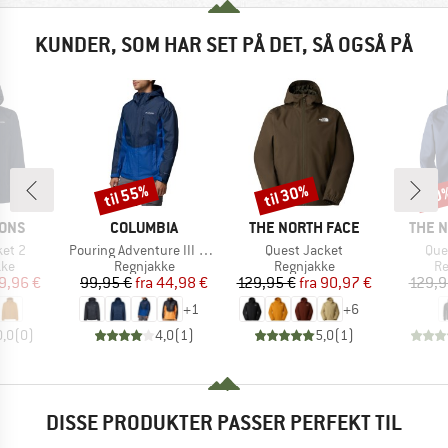
KUNDER, SOM HAR SET PÅ DET, SÅ OGSÅ PÅ
til 55%
til 30%
40
Rabat
Rabat
Raba
MÆRKE
MÆRKE
MÆRK
SONS
COLUMBIA
THE NORTH FACE
THE 
Artikel
Artikel
Arti
ket 2
Pouring Adventure III Jacket
Quest Jacket
Que
tgruppe
Produktgruppe
Produktgruppe
Pr
kke
Regnjakke
Regnjakke
Re
is
dsat pris
Pris
Nedsat pris
Pris
Nedsat pris
9,96 €
99,95 €
fra
44,98 €
129,95 €
fra
90,97 €
129,9
+
1
+
6
0,0
(
0
)
4,0
(
1
)
5,0
(
1
)
DISSE PRODUKTER PASSER PERFEKT TIL