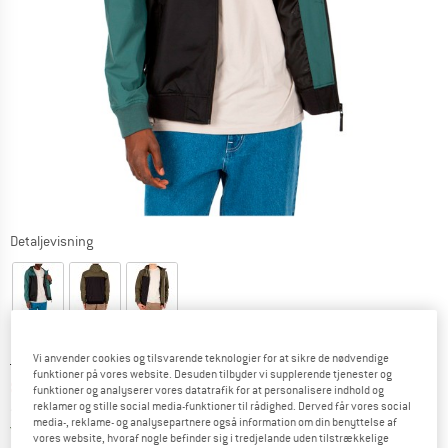
Detaljevisning
Vi anvender cookies og tilsvarende teknologier for at sikre de nødvendige
Original pris :
Pris:
119,95
€
funktioner på vores website. Desuden tilbyder vi supplerende tjenester og
89,96
€
inkl. moms.
funktioner og analyserer vores datatrafik for at personalisere indhold og
reklamer og stille social media-funktioner til rådighed. Derved får vores social
~
KR
672,48
media-, reklame- og analysepartnere også information om din benyttelse af
Danmark. Oplysninger om forsendelse
Gratis forsendelse
(DK)
vores website, hvoraf nogle befinder sig i tredjelande uden tilstrækkelige