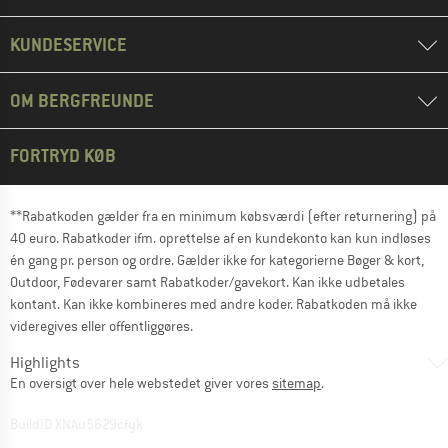
KUNDESERVICE
OM BERGFREUNDE
FORTRYD KØB
**Rabatkoden gælder fra en minimum købsværdi (efter returnering) på
40 euro. Rabatkoder ifm. oprettelse af en kundekonto kan kun indløses
én gang pr. person og ordre. Gælder ikke for kategorierne Bøger & kort,
Outdoor, Fødevarer samt Rabatkoder/gavekort. Kan ikke udbetales
kontant. Kan ikke kombineres med andre koder. Rabatkoden må ikke
videregives eller offentliggøres.
Highlights
En oversigt over hele webstedet giver vores
sitemap
.
BuildID XNAu5629cfyk