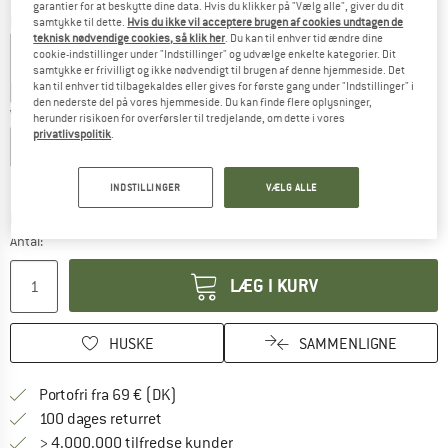
garantier for at beskytte dine data. Hvis du klikker på "Vælg alle", giver du dit
Farve:
Cool Jungle
samtykke til dette.
Hvis du ikke vil acceptere brugen af cookies undtagen de
teknisk nødvendige cookies, så klik her
. Du kan til enhver tid ændre dine
cookie-indstillinger under "Indstillinger" og udvælge enkelte kategorier. Dit
samtykke er frivilligt og ikke nødvendigt til brugen af denne hjemmeside. Det
kan til enhver tid tilbagekaldes eller gives for første gang under "Indstillinger" i
25%
25%
25%
25%
den nederste del på vores hjemmeside. Du kan finde flere oplysninger,
Vælg en størrelse:
herunder risikoen for overførsler til tredjelande, om dette i vores
privatlivspolitik
.
XS
S
M
L
XL
XXL
Størrelsestabel
INDSTILLINGER
VÆLG ALLE
Linket åbnes i en infoboks og indeholder he
Leveringstid: 4-6 arbejdsdage
Antal:
LÆG I KURV
HUSKE
SAMMENLIGNE
Find oplysninger om forsendelse her! Åb
Portofri fra 69 € (DK)
Gå til returretten her Åbnes i en infoboks
100 dages returret
> 4.000.000 tilfredse kunder