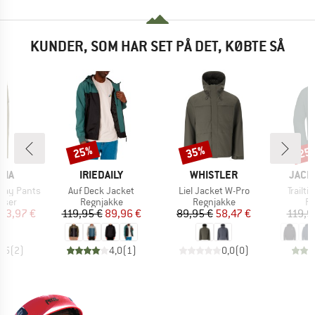
KUNDER, SOM HAR SET PÅ DET, KØBTE SÅ
25%
35%
25
Rabat
Rabat
Raba
MÆRKE
MÆRKE
MÆR
NIA
IRIEDAILY
WHISTLER
JACK
Artikel
Artikel
Artikel
day Pants
Auf Deck Jacket
Liel Jacket W-Pro
Trailt
ruppe
Produktgruppe
Produktgruppe
Pr
kser
Regnjakke
Regnjakke
Re
is
dsat pris
Pris
Nedsat pris
Pris
Nedsat pris
83,97 €
119,95 €
89,96 €
89,95 €
58,47 €
119,9
3,5
(
2
)
4,0
(
1
)
0,0
(
0
)