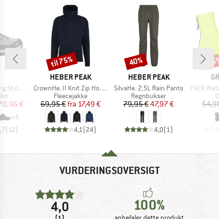
til 75%
40%
25
Rabat
Rabat
Raba
KE
MÆRKE
MÆRKE
M
HEBER PEAK
HEBER PEAK
GR
Artikel
Artikel
Artikel
 Waterproof
CrownHe. II Knit Zip Hoody
SilvaHe. 2,5L Rain Pants
PACR Waterproo
tgruppe
Produktgruppe
Produktgruppe
P
sko
Fleecejakke
Regnbukser
O
is
dsat pris
Pris
Nedsat pris
Pris
Nedsat pris
70,96 €
69,95 €
fra
17,49 €
79,95 €
47,97 €
54,9
+
5
,7
(
12
)
4,1
(
24
)
4,0
(
1
)
VURDERINGSOVERSIGT
100%
4,0
(1)
anbefaler dette produkt