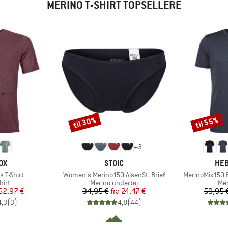
MERINO T-SHIRT TOPSELLERE
til 30%
til 55%
Rabat
Rabat
+
3
E
MÆRKE
MÆ
OX
STOIC
HEB
Artikel
Artikel
k T-Shirt
Women's Merino150 AlsenSt. Brief
MerinoMix150 P
gruppe
Produktgruppe
Pro
hirt
Merino undertøj
Mer
is
dsat pris
Pris
Nedsat pris
62,97 €
34,95 €
fra
24,47 €
59,95 
4,3
(
3
)
4,8
(
44
)