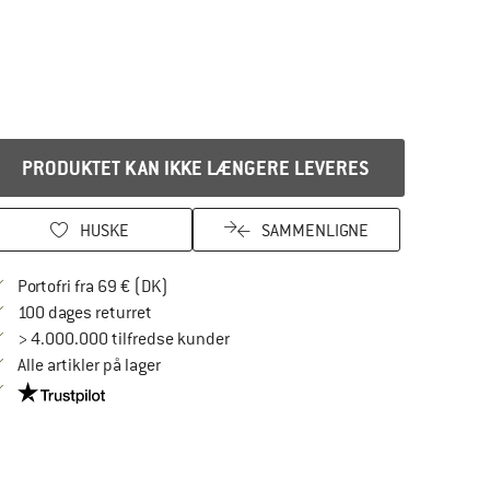
PRODUKTET KAN IKKE LÆNGERE LEVERES
HUSKE
SAMMENLIGNE
Find oplysninger om forsendelse her! Åbnes
Portofri fra 69 € (DK)
Gå til returretten her Åbnes i en infoboks
100 dages returret
> 4.000.000 tilfredse kunder
Alle artikler på lager
Vi er Trustpilot-certificeret - oplysningerne får du her