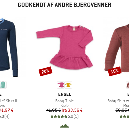
GODKENDT AF ANDRE BJERGVENNER
20%
15%
Rabat
Rabat
KE
MÆRKE
E
ENGEL
Artikel
Artikel
/S Shirt II
Baby Tunic
Baby Shirt w
gruppe
Produktgruppe
Pro
eve
Kjole
Mer
is
dsat pris
Pris
Nedsat pris
41,97 €
41,95 €
fra
33,56 €
50,95 
5,0
(
4
)
5,0
(
1
)