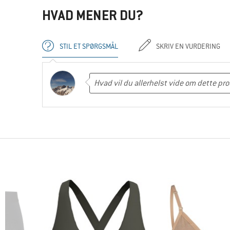
HVAD MENER DU?
STIL ET SPØRGSMÅL
SKRIV EN VURDERING