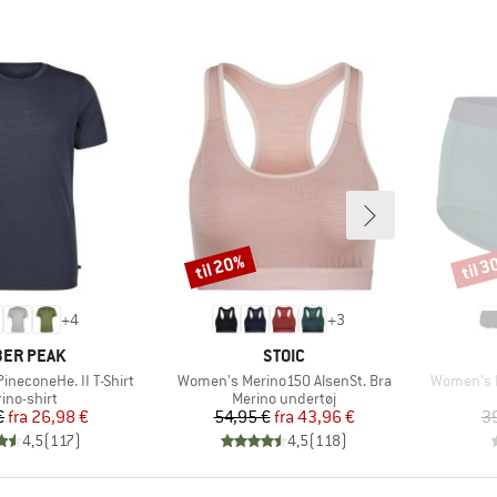
til 20%
til 
Rabat
Rabat
+
4
+
3
RKE
MÆRKE
ER PEAK
STOIC
Artikel
Artikel
ineconeHe. II T-Shirt
Women's Merino150 AlsenSt. Bra
Women's M
duktgruppe
Produktgruppe
ino-shirt
Merino undertøj
Pris
Nedsat pris
Pris
Nedsat pris
€
fra
26,98 €
54,95 €
fra
43,96 €
3
4,5
(
117
)
4,5
(
118
)