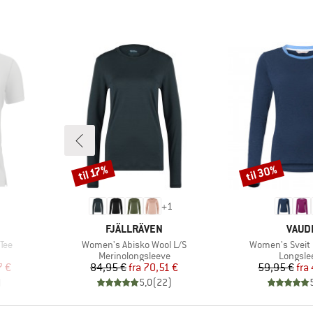
til 30%
til 17%
Rabat
Rabat
+
1
MÆRKE
MÆR
FJÄLLRÄVEN
VAUD
Artikel
Artikel
Tee
Women's Abisko Wool L/S
Women's Sveit L
e
Produktgruppe
Produkt
Merinolongsleeve
Longsle
 pris
Pris
Nedsat pris
Pr
Ne
7 €
84,95 €
fra
70,51 €
59,95 €
fra
)
5,0
(
22
)