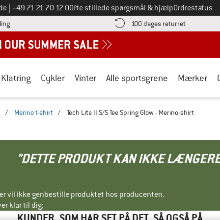
Ring til os på
de
|
+49 71 21 70 12 0
Ofte stillede spørgsmål & hjælp
Ordrestatus
Find betalingsoplysningerne her! Åbnes i en infoboks
Gå til retur
ling
100 dages returret
Klatring
Cykler
Vinter
Alle sportsgrene
Mærker
s
/
Merino t-shirt
/
Tech Lite II S/S Tee Spring Glow - Merino-shirt
"DETTE PRODUKT KAN IKKE LÆNGERE
ller vil ikke genbestille produktet hos producenten.
r klar til dig:
KUNDER, SOM HAR SET PÅ DET, SÅ OGSÅ PÅ