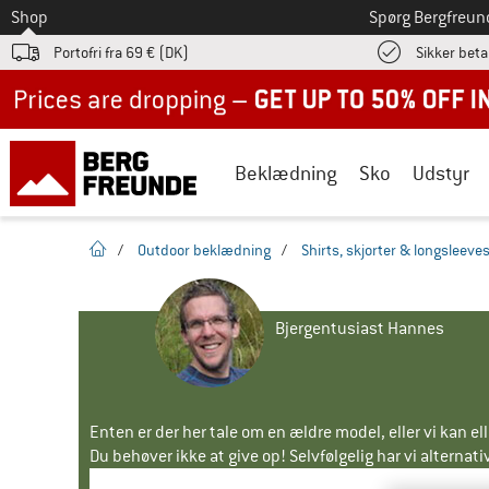
Til
Shop
Spørg Bergfreun
Portofri fra 69 € (DK)
Sikker beta
Up to 50% off now in our summer sale
Beklædning
Sko
Udstyr
Hjemmeside
/
Outdoor beklædning
/
Shirts, skjorter & longsleeve
Bjergentusiast Hannes
Enten er der her tale om en ældre model, eller vi kan e
Du behøver ikke at give op! Selvfølgelig har vi alternative