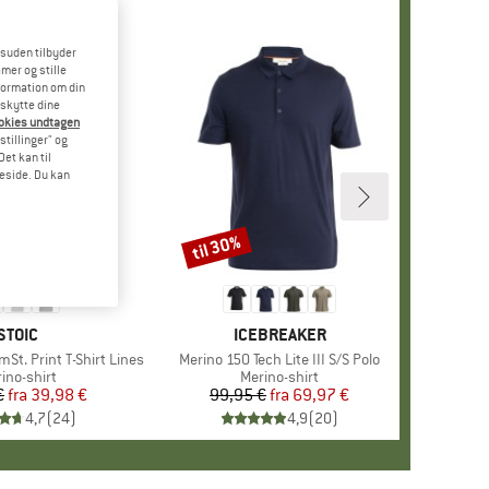
esuden tilbyder
mer og stille
formation om din
eskytte dine
ookies undtagen
stillinger" og
et kan til
meside. Du kan
til 30%
Rabat
+
4
MÆRKE
STOIC
MÆRKE
ICEBREAKER
St. Print T-Shirt Lines
Artikel
Merino 150 Tech Lite III S/S Polo
oduktgruppe
ino-shirt
Produktgruppe
Merino-shirt
€
fra
Pris
Nedsat pris
39,98 €
99,95 €
fra
Pris
Nedsat pris
69,97 €
4,7
(
24
)
4,9
(
20
)