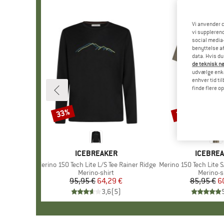
Vi anvender c
vi supplerend
social media-
benyttelse af
data. Hvis du
de teknisk nø
udvælge enkel
enhver tid ti
finde flere o
33%
30%
Rabat
Rabat
MÆRKE
ICEBREAKER
MÆRKE
ICEBRE
Artikel
Merino 150 Tech Lite L/S Tee Rainer Ridge
Artikel
Merino 150 Tech Lite S
Produktgruppe
Merino-shirt
Produkt
Merino-s
95,95 €
Pris
Nedsat pris
64,29 €
85,95 €
Pr
Ne
6
3,6
(
5
)