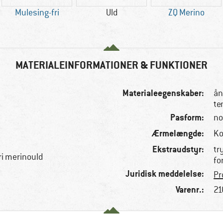
Mulesing-fri
Uld
ZQ Merino
MATERIALEINFORMATIONER & FUNKTIONER
Materialeegenskaber:
ån
te
Pasform:
no
Ærmelængde:
Ko
Ekstraudstyr:
tr
ri merinould
fo
Juridisk meddelelse:
Pr
Varenr.:
21