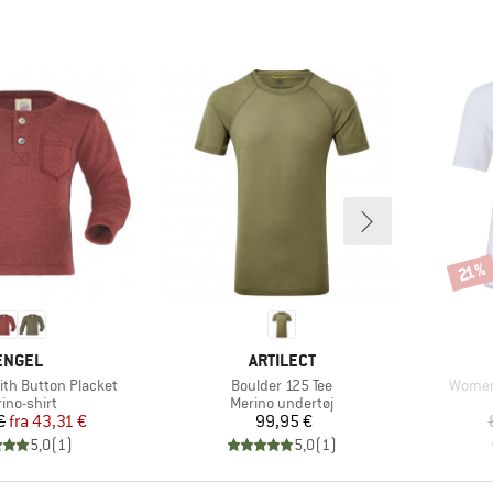
Rabat
21%
MÆRKE
MÆRKE
ENGEL
ARTILECT
Artikel
Artikel
ith Button Placket
Boulder 125 Tee
Women'
duktgruppe
Produktgruppe
ino-shirt
Merino undertøj
Pris
Nedsat pris
Pris
€
fra
43,31 €
99,95 €
5,0
(
1
)
5,0
(
1
)