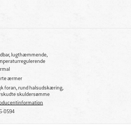
dbar, lugthæmmende,
mperaturregulerende
rmal
rte ærmer
yk foran, rund halsudskæring,
rskudte skuldersømme
oducentinformation
6-0594