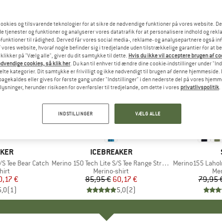
ookies og tilsvarende teknologier for at sikre de nødvendige funktioner på vores website. D
e tjenester og funktioner og analyserer vores datatrafik for at personalisere indhold og rekla
funktioner til rådighed. Derved får vores social media-, reklame- og analysepartnere også in
 vores website, hvoraf nogle befinder sig i tredjelande uden tilstrækkelige garantier for at b
 klikker på "Vælg alle", giver du dit samtykke til dette.
Hvis du ikke vil acceptere brugen af c
dvendige cookies, så klik her
. Du kan til enhver tid ændre dine cookie-indstillinger under "Ind
te kategorier. Dit samtykke er frivilligt og ikke nødvendigt til brugen af denne hjemmeside. D
lbagekaldes eller gives for første gang under "Indstillinger" i den nederste del på vores hjem
plysninger, herunder risikoen for overførsler til tredjelande, om dette i vores
privatlivspolitik
.
til 50%
30%
Rabat
Rabat
INDSTILLINGER
VÆLG ALLE
AKER
MÆRKE
ICEBREAKER
/S Tee Bear Catch
Artikel
Merino 150 Tech Lite S/S Tee Range Stripes
Artikel
Merino155 Laholm
gruppe
hirt
Produktgruppe
Merino-shirt
Pr
Mer
is
dsat pris
0,17 €
85,95 €
Pris
Nedsat pris
60,17 €
79,95 
5,0
(
1
)
5,0
(
2
)