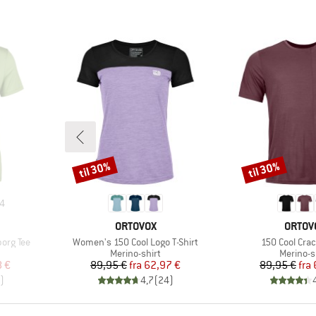
til 30%
til 30%
Rabat
Rabat
4
MÆRKE
MÆRK
ORTOVOX
ORTOV
Artikel
Artikel
borg Tee
Women's 150 Cool Logo T-Shirt
150 Cool Crac
e
Produktgruppe
Produkt
Merino-shirt
Merino-s
 pris
Pris
Nedsat pris
Pr
Ne
8 €
89,95 €
fra
62,97 €
89,95 €
fra
)
4,7
(
24
)