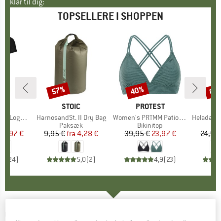
klar til dig:
TOPSELLERE I SHOPPEN
57%
40%
80
Rabat
Rabat
Raba
E
OX
MÆRKE
STOIC
MÆRKE
PROTEST
o T-Shirt
Artikel
HarnosandSt. II Dry Bag
Artikel
Women's PRTMM Patio Triangle
Artikel
HeladagenSt. Insulated
gruppe
hirt
Produktgruppe
Paksæk
Produktgruppe
Bikinitop
Pr
Te
is
dsat pris
62,97 €
9,95 €
fra
Pris
Nedsat pris
4,28 €
39,95 €
Pris
Nedsat pris
23,97 €
24,95
,7
(
24
)
5,0
(
2
)
4,9
(
23
)
GONSO
-
Women's Marmora Primaloft -