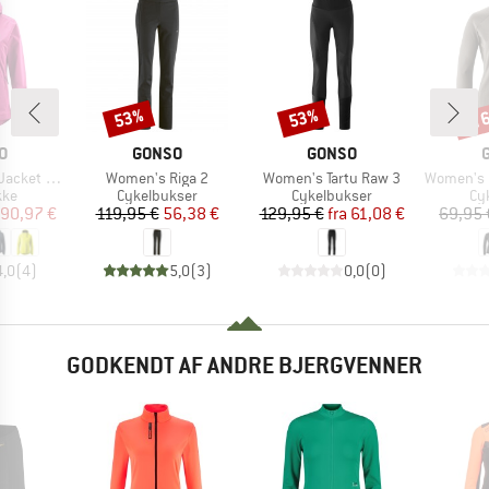
til
53%
53%
Rabat
Rabat
Raba
E
MÆRKE
MÆRKE
O
GONSO
GONSO
Artikel
Artikel
Artikel
 Essential
Women's Riga 2
Women's Tartu Raw 3
Women's Essential 
tgruppe
Produktgruppe
Produktgruppe
Pr
kke
Cykelbukser
Cykelbukser
Cy
is
dsat pris
Pris
Nedsat pris
Pris
Nedsat pris
90,97 €
119,95 €
56,38 €
129,95 €
fra
61,08 €
69,95 
4,0
(
4
)
5,0
(
3
)
0,0
(
0
)
GODKENDT AF ANDRE BJERGVENNER