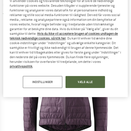
Vi anvender cookies og tilsvarende teknologier for at sikre de nødvendige
Cykeljakke
funktioner på vores website. Desuden tilbyder vi supplerende tjenester og
funktioner og analyserer vores datatrafik for at personalisere indhold og
4,0
(2)
reklamer og stille social media-funktioner til rådighed. Derved får vores social
media-, reklame- og analysepartnere også information om din benyttelse af
vores website, hvoraf nogle befinder sig i tredjelande uden tilstrækkelige
garantier for at beskytte dine data. Hvis du klikker på "Vælg alle", giver du dit
samtykke til dette.
Hvis du ikke vil acceptere brugen af cookies undtagen de
teknisk nødvendige cookies, så klik her
. Du kan til enhver tid ændre dine
cookie-indstillinger under "Indstillinger" og udvælge enkelte kategorier. Dit
samtykke er frivilligt og ikke nødvendigt til brugen af denne hjemmeside. Det
kan til enhver tid tilbagekaldes eller gives for første gang under "Indstillinger" i
den nederste del på vores hjemmeside. Du kan finde flere oplysninger,
herunder risikoen for overførsler til tredjelande, om dette i vores
privatlivspolitik
.
INDSTILLINGER
VÆLG ALLE