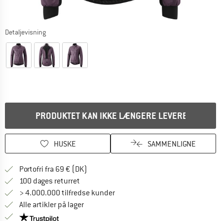
Detaljevisning
PRODUKTET KAN IKKE LÆNGERE LEVERES
HUSKE
SAMMENLIGNE
Find oplysninger om forsendelse her! Åb
Portofri fra 69 € (DK)
Gå til returretten her Åbnes i en infoboks
100 dages returret
> 4.000.000 tilfredse kunder
Alle artikler på lager
Vi er Trustpilot-certificeret - oplysningerne får du