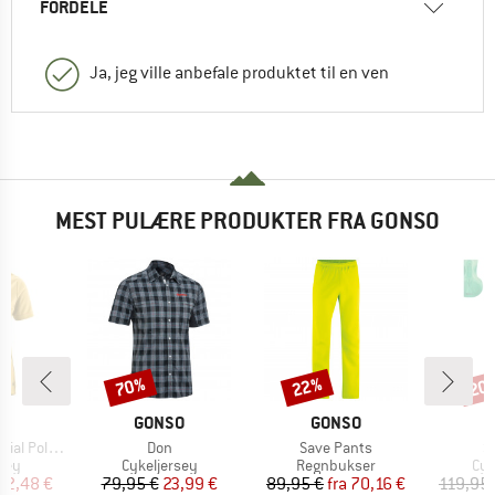
FORDELE
Ja, jeg ville anbefale produktet til en ven
MEST PULÆRE PRODUKTER FRA GONSO
70%
22%
20
Rabat
Rabat
Raba
E
MÆRKE
MÆRKE
O
GONSO
GONSO
Artikel
Artikel
Ar
Poloshirt
Don
Save Pants
Si
gruppe
Produktgruppe
Produktgruppe
Pro
sey
Cykeljersey
Regnbukser
Cyk
is
dsat pris
Pris
Nedsat pris
Pris
Nedsat pris
22,48 €
79,95 €
23,99 €
89,95 €
fra
70,16 €
119,95 