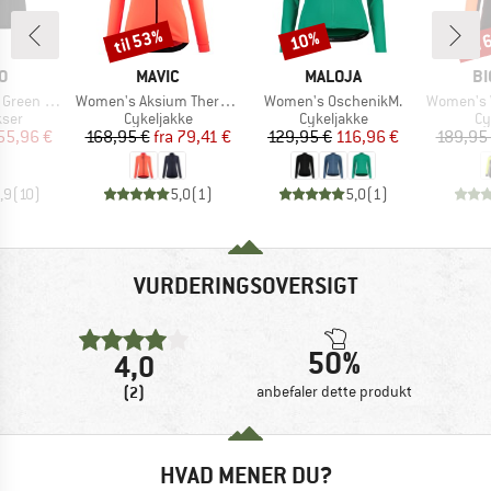
til 53%
til
10%
Rabat
Rabat
Raba
E
MÆRKE
MÆRKE
M
O
MAVIC
MALOJA
BI
Artikel
Artikel
Artikel
 Underwear
Women's Aksium Thermo Jacket
Women's OschenikM.
Women's Vesper Tempes
gruppe
Produktgruppe
Produktgruppe
Pr
kser
Cykeljakke
Cykeljakke
Cy
is
dsat pris
Pris
Nedsat pris
Pris
Nedsat pris
55,96 €
168,95 €
fra
79,41 €
129,95 €
116,96 €
189,95
,9
(
10
)
5,0
(
1
)
5,0
(
1
)
VURDERINGSOVERSIGT
50%
4,0
(2)
anbefaler dette produkt
HVAD MENER DU?