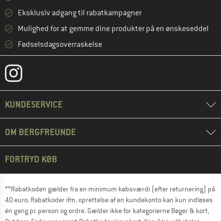
Eksklusiv adgang til rabatkampagner
Mulighed for at gemme dine produkter på en ønskeseddel
Fødselsdagsoverraskelse
KUNDESERVICE
OM BERGFREUNDE
FORTRYD KØB
**Rabatkoden gælder fra en minimum købsværdi (efter returnering) på
40 euro. Rabatkoder ifm. oprettelse af en kundekonto kan kun indløses
én gang pr. person og ordre. Gælder ikke for kategorierne Bøger & kort,