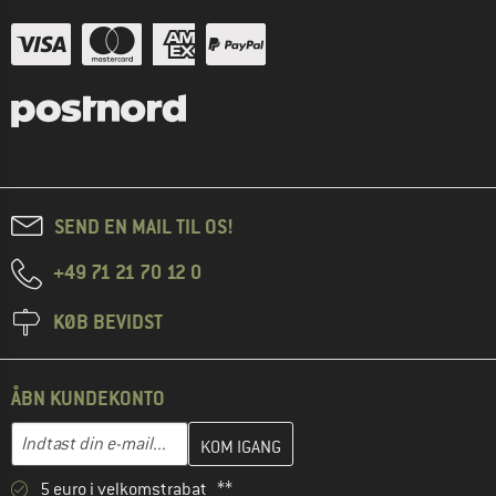
SEND EN MAIL TIL OS!
+49 71 21 70 12 0
KØB BEVIDST
ÅBN KUNDEKONTO
Indtast din e-mailadresse her, og opret i næste trin din kundekon
E-mail-adresse
5 euro i velkomstrabat **