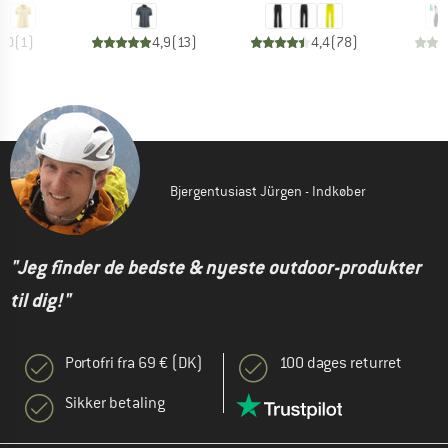
5,0
(
1
)
4,9
(
13
)
4,4
(
78
)
Bjergentusiast Jürgen - Indkøber
"Jeg finder de bedste & nyeste outdoor-produkter
til dig!"
Portofri fra 69 € (DK)
100 dages returret
Sikker betaling