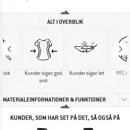
ALT I OVERBLIK
etisk
Kunder siger: god
Kunder siger: let
PFC-/P
snit
MATERIALEINFORMATIONER & FUNKTIONER
KUNDER, SOM HAR SET PÅ DET, SÅ OGSÅ PÅ