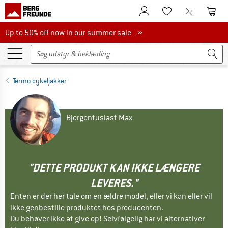
Til kundekontoen
Til 
Til huskesedlen.
Til produk
Up to 50% off now in our summer sale
Up to 50% off now in our summer sale »
Termo cykeljakker
Bjergentusiast Max
"DETTE PRODUKT KAN IKKE LÆNGERE
LEVERES."
Enten er der her tale om en ældre model, eller vi kan eller vil
ikke genbestille produktet hos producenten.
Du behøver ikke at give op! Selvfølgelig har vi alternativer