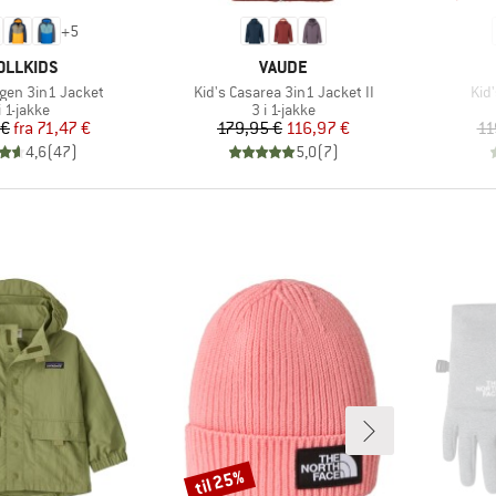
+
5
RKE
MÆRKE
OLLKIDS
VAUDE
Artikel
Arti
ggen 3in1 Jacket
Kid's Casarea 3in1 Jacket II
Kid
oduktgruppe
Produktgruppe
i 1-jakke
3 i 1-jakke
Pris
Nedsat pris
Pris
Nedsat pris
 €
fra
71,47 €
179,95 €
116,97 €
11
4,6
(
47
)
5,0
(
7
)
til 25%
Rabat