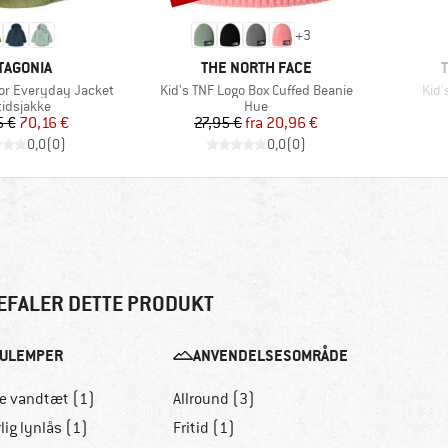
+
3
RKE
MÆRKE
TAGONIA
THE NORTH FACE
Artikel
Artik
or Everyday Jacket
Kid's TNF Logo Box Cuffed Beanie
Kid'
oduktgruppe
Produktgruppe
tidsjakke
Hue
Pris
Nedsat pris
Pris
Nedsat pris
5 €
70,16 €
27,95 €
fra
20,96 €
0,0
(
0
)
0,0
(
0
)
EFALER DETTE PRODUKT
ULEMPER
ANVENDELSESOMRÅDE
ke vandtæt (1)
Allround (3)
lig lynlås (1)
Fritid (1)