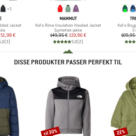
+
1
KE
MÆRKE
MÆ
E
MAMMUT
TR
Artikel
Artikel
added Jacket
Kid's Rime Insulation Hooded Jacket
Kid's Bry
gruppe
Produktgruppe
Pr
kke
Syntetisk jakke
3 
is
dsat pris
Pris
Nedsat pris
51,98 €
149,95 €
119,96 €
109,95
5,0
(
3
)
5,0
(
2
)
DISSE PRODUKTER PASSER PERFEKT TIL
til 30%
22%
Rabat
Rabat