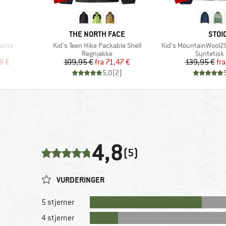
MÆRKE
MÆR
THE NORTH FACE
STOI
Artikel
Artikel
ants
Kid's Teen Hike Packable Shell
Kid's MountainWool2
pe
Produktgruppe
Produktg
Regnjakke
Syntetisk 
 pris
Pris
Nedsat pris
Pr
Ne
8 €
109,95 €
fra
71,47 €
139,95 €
fra
)
5,0
(
2
)
4,8
(5)
VURDERINGER
5 stjerner
4 stjerner