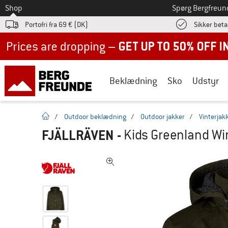
Til
Shop
Spørg Bergfreun
Portofri fra 69 € (DK)
Sikker beta
Up to 50% off now in our summer sale
Beklædning
Sko
Udstyr
Hjemmeside
/
Outdoor beklædning
/
Outdoor jakker
/
Vinterjak
FJÄLLRÄVEN
-
Kids Greenland Win