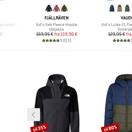
MÆRKE
MÆR
FJÄLLRÄVEN
VAUD
Artikel
Artikel
. II Jacket
Kid's Keb Fleece Hoodie
Kid's Lulea 2L P
pe
Produktgruppe
Produkt
Uldjakke
Vinterja
 pris
Pris
Nedsat pris
Pr
Ne
 €
159,95 €
fra
119,96 €
129,95 €
fra
)
5,0
(
3
)
til 35%
til 80%
Rabat
Rabat