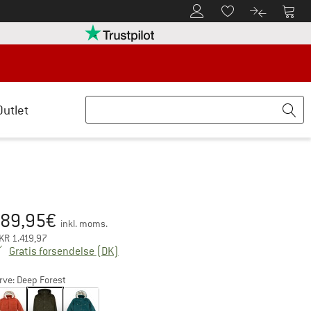
Til kundekontoen
Til 
Til huskesedlen.
Til produk
retten her Åbnes i en infoboks
Vi er Trustpilot-certificeret - oplysning
Outlet
89,95
€
is:
inkl. moms.
KR
1.419,97
Danmark. Oplysninger om forsendelsesom
Gratis forsendelse
(DK)
rve:
Deep Forest