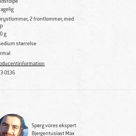
ndstolpe
tagelig
brystlommer, 2 frontlommer, med
ap
0 g
medium størrelse
rmal
oducentinformation
3-0136
Spørg vores ekspert
Bjergentusiast Max