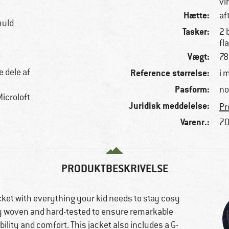
vi
Hætte:
af
muld
Tasker:
2 
fl
Vægt:
78
e dele af
Reference størrelse:
i 
Pasform:
no
icroloft
Juridisk meddelelse:
Pr
Varenr.:
70
PRODUKTBESKRIVELSE
cket with everything your kid needs to stay cosy
tly woven and hard-tested to ensure remarkable
hability and comfort. This jacket also includes a G-