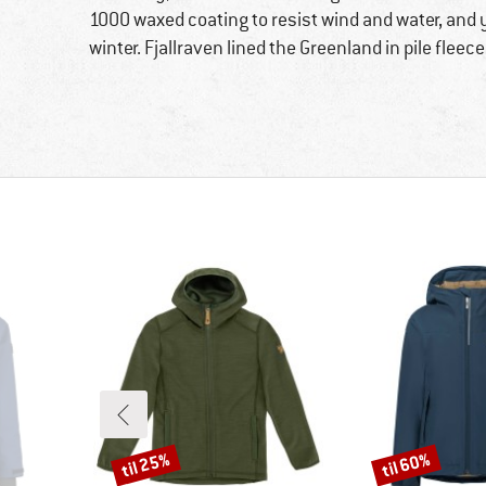
1000 waxed coating to resist wind and water, and
winter. Fjallraven lined the Greenland in pile flee
til 25%
til 60%
Rabat
Rabat