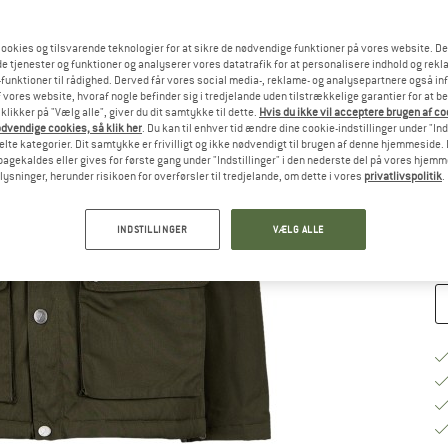
Væ
ookies og tilsvarende teknologier for at sikre de nødvendige funktioner på vores website. D
e tjenester og funktioner og analyserer vores datatrafik for at personalisere indhold og rekla
funktioner til rådighed. Derved får vores social media-, reklame- og analysepartnere også in
 vores website, hvoraf nogle befinder sig i tredjelande uden tilstrækkelige garantier for at b
 klikker på "Vælg alle", giver du dit samtykke til dette.
Hvis du ikke vil acceptere brugen af c
dvendige cookies, så klik her
. Du kan til enhver tid ændre dine cookie-indstillinger under "Ind
S
te kategorier. Dit samtykke er frivilligt og ikke nødvendigt til brugen af denne hjemmeside. D
lbagekaldes eller gives for første gang under "Indstillinger" i den nederste del på vores hjem
Le
plysninger, herunder risikoen for overførsler til tredjelande, om dette i vores
privatlivspolitik
.
An
INDSTILLINGER
VÆLG ALLE