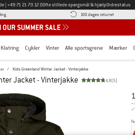
Ring til os på
de
|
+49 71 21 70 12 0
Ofte stillede spørgsmål & hjælp
Ordrestatus
Find betalingsoplysningerne her! Åbnes i en infoboks
Gå til retur
ling
100 dages returret
Klatring
Cykler
Vinter
Alle sportsgrene
Mærker
ker
/
Kids Greenland Winter Jacket - Vinterjakke
ter Jacket - Vinterjakke
4,8
(5)
1
Pr
~
Fa