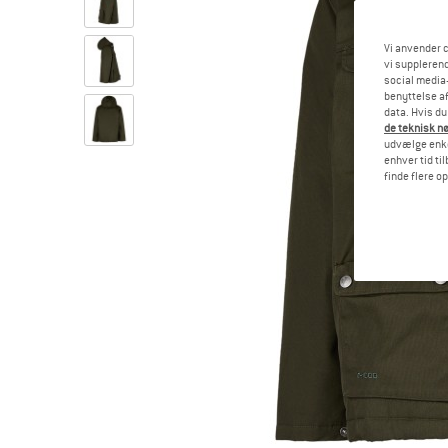
Vi anvender c
vi supplerend
social media-
benyttelse af
data. Hvis du
de teknisk nø
udvælge enkel
enhver tid ti
finde flere o