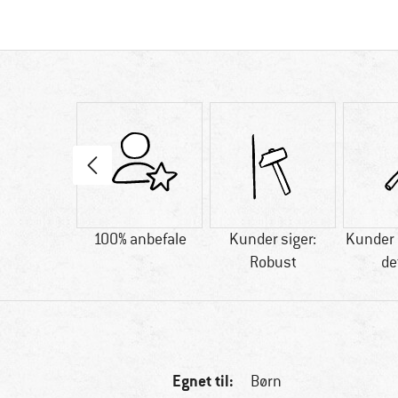
80 g
100% anbefale
Kunder siger:
Kunder 
Robust
de
Egnet til:
Børn