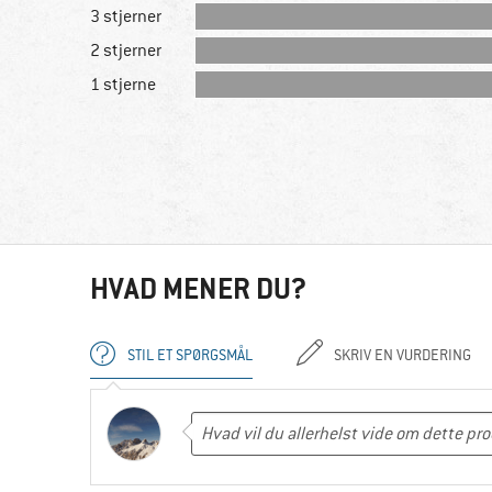
3 stjerner
2 stjerner
1 stjerne
HVAD MENER DU?
STIL ET SPØRGSMÅL
SKRIV EN VURDERING