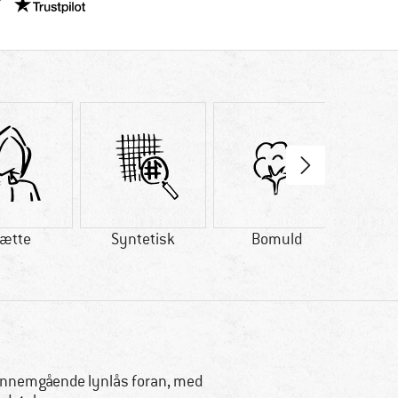
Vi er Trustpilot-certificeret - oplysningerne får du her
ætte
Syntetisk
Bomuld
nnemgående lynlås foran, med