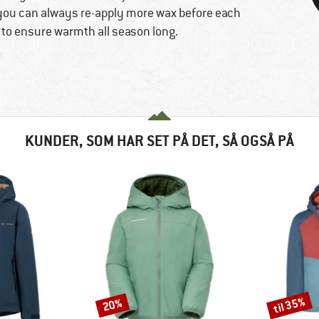
 you can always re-apply more wax before each
ce to ensure warmth all season long.
KUNDER, SOM HAR SET PÅ DET, SÅ OGSÅ PÅ
til 35%
20%
Rabat
Rabat