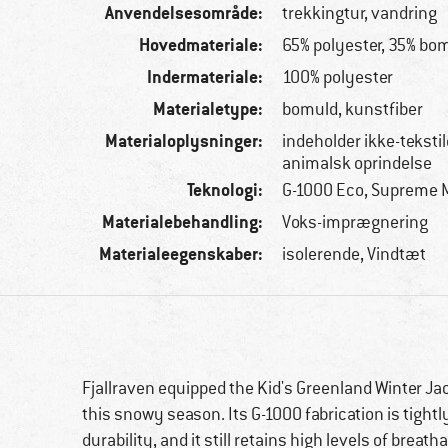
Anvendelsesområde:
trekkingtur, vandring
Hovedmateriale:
65% polyester, 35% bo
Indermateriale:
100% polyester
Materialetype:
bomuld, kunstfiber
Materialoplysninger:
indeholder ikke-tekstil
animalsk oprindelse
Teknologi:
G-1000 Eco, Supreme M
Materialebehandling:
Voks-imprægnering
Materialeegenskaber:
isolerende, Vindtæt
Fjallraven equipped the Kid's Greenland Winter Ja
this snowy season. Its G-1000 fabrication is tigh
durability, and it still retains high levels of breat