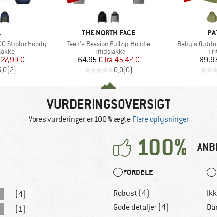
KE
MÆRKE
MÆ
C
THE NORTH FACE
PA
Artikel
Artikel
00 Strobo Hoody
Teen's Reaxion Fullzip Hoodie
Baby's Outdo
ruppe
Produktgruppe
Pr
jakke
Fritidsjakke
Fri
is
dsat pris
Pris
Nedsat pris
27,99 €
64,95 €
fra
45,47 €
89,9
5,0
(
2
)
0,0
(
0
)
VURDERINGSOVERSIGT
Vores vurderinger er 100 % ægte
Flere oplysninger
100%
ANB
FORDELE
Robust (4)
Ik
(4)
Gode detaljer (4)
Dår
(1)