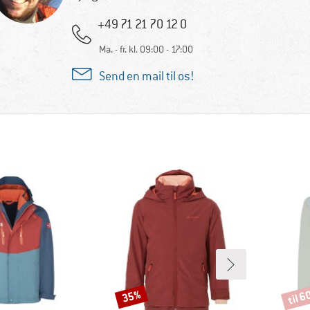
+49 71 21 70 12 0
Ma. - fr. kl. 09:00 - 17:00
Send en mail til os!
til 
35%
Rabat
Rabat