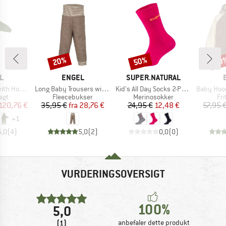
20%
50%
20
Rabat
Rabat
Raba
KE
MÆRKE
MÆRKE
L
ENGEL
SUPER.NATURAL
Artikel
Artikel
Artikel
od and Zip
Long Baby Trousers with Navel Waistband
Kid's All Day Socks 2-Pack
Baby Hooded Jacke
gruppe
Produktgruppe
Produktgruppe
Pr
agt
Fleecebukser
Merinosokker
Fri
is
dsat pris
Pris
Nedsat pris
Pris
Nedsat pris
120,76 €
35,95 €
fra
28,76 €
24,95 €
12,48 €
57,95 
+
1
5,0
(
4
)
5,0
(
2
)
0,0
(
0
)
VURDERINGSOVERSIGT
100%
5,0
(1)
anbefaler dette produkt