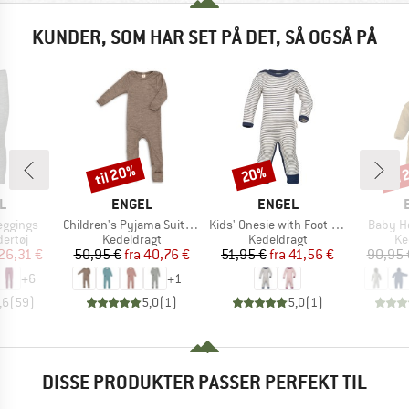
KUNDER, SOM HAR SET PÅ DET, SÅ OGSÅ PÅ
til 20%
til
20%
Rabat
Rabat
Raba
KE
MÆRKE
MÆRKE
L
ENGEL
ENGEL
Artikel
Artikel
Artikel
eggings
Children's Pyjama Suit with Leg Cuffs
Kids' Onesie with Foot Cuffs
Baby Ho
uppe
Produktgruppe
Produktgruppe
Pr
ertøj
Kedeldragt
Kedeldragt
Ke
is
dsat pris
Pris
Nedsat pris
Pris
Nedsat pris
26,31 €
50,95 €
fra
40,76 €
51,95 €
fra
41,56 €
90,95 
+
6
+
1
,6
(
59
)
5,0
(
1
)
5,0
(
1
)
DISSE PRODUKTER PASSER PERFEKT TIL