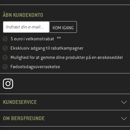
ÅBN KUNDEKONTO
Indtast din e-mailadresse her, og opret i næste trin din kundekon
E-mail-adresse
5 euro i velkomstrabat **
Eksklusiv adgang til rabatkampagner
Mulighed for at gemme dine produkter på en ønskeseddel
Fødselsdagsoverraskelse
KUNDESERVICE
OM BERGFREUNDE