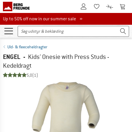
Til kundekontoen
Til 
Til huskesedlen.
Til produk
Up to 50% off now in our summer sale
Up to 50% off now in our summer sale »
Uld- & fleeceheldragter
ENGEL
-
Kids' Onesie with Press Studs -
Kedeldragt
5,0
(1)