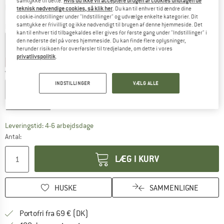
samtykke til dette.
Hvis du ikke vil acceptere brugen af cookies undtagen de
Oplysninger om forsendelsesomkostninge
plus Forsendelsesomkostninger
teknisk nødvendige cookies, så klik her
. Du kan til enhver tid ændre dine
cookie-indstillinger under "Indstillinger" og udvælge enkelte kategorier. Dit
samtykke er frivilligt og ikke nødvendigt til brugen af denne hjemmeside. Det
Farve:
Natur
kan til enhver tid tilbagekaldes eller gives for første gang under "Indstillinger" i
den nederste del på vores hjemmeside. Du kan finde flere oplysninger,
herunder risikoen for overførsler til tredjelande, om dette i vores
privatlivspolitik
.
20%
20%
Vælg en størrelse:
INDSTILLINGER
VÆLG ALLE
EU
50/56
EU
62/68
EU
74/80
EU
86/92
Størrelsestabel
Linket åbnes i en infoboks og indeholder he
Leveringstid: 4-6 arbejdsdage
Antal:
LÆG I KURV
HUSKE
SAMMENLIGNE
Find oplysninger om forsendelse her! Åb
Portofri fra 69 € (DK)