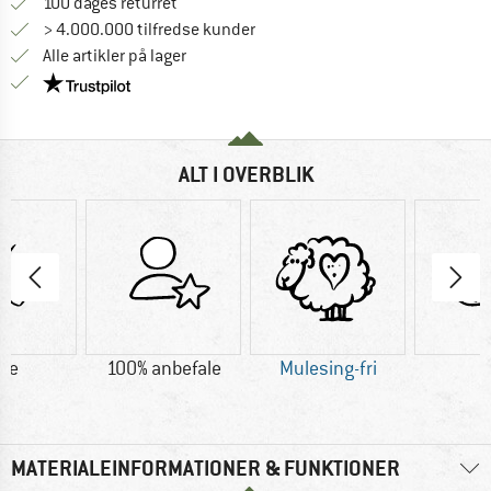
Gå til returretten her Åbnes i en infoboks
100 dages returret
> 4.000.000 tilfredse kunder
Alle artikler på lager
Vi er Trustpilot-certificeret - oplysningerne får du
ALT I OVERBLIK
lke
100% anbefale
Mulesing-fri
U
MATERIALEINFORMATIONER & FUNKTIONER