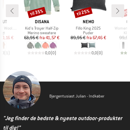
til 35%
til 25%
20
Rabat
Rabat
Raba
MÆRKE
MÆRKE
M
HUT
DISANA
NEMO
O
Artikel
Artikel
Artikel
ol Fleece
Kid's Troyer Half-Zip
Fillo King 2025
Women's 
gruppe
Produktgruppe
Produktgruppe
Pro
agt
Merino sweatere
Puder
Kla
is
dsat pris
Pris
Nedsat pris
Pris
Nedsat pris
70,16 €
63,95 €
fra
41,57 €
89,95 €
fra
67,46 €
99,95
5,0
(
1
)
0,0
(
0
)
0,0
(
0
)
Bjergentusiast Julian - Indkøber
"Jeg finder de bedste & nyeste outdoor-produkter
til dig!"