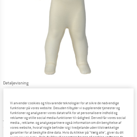
Detaljevisning
Vi anvender cookies og tilsvarende teknologier for at sikre de nødvendige
funktioner på vores website. Desuden tilbyder vi supplerende tjenester og
funktioner og analyserer vores datatrafik for at personalisere indhold og
reklamer og stille social media-funktioner til rådighed. Derved får vores social
Original pris :
Pris:
46,95
€
media-, reklame- og analysepartnere også information om din benyttelse af
fra
37,56
€
inkl. moms.
vores website, hvoraf nogle befinder sig i tredjelande uden tilstrækkelige
garantier for at beskytte dine data. Hvis du klikker på "Vælg alle", giver du dit
~
KR
280,78