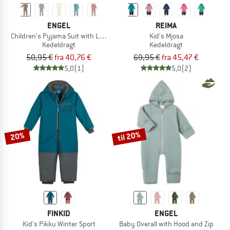
ENGEL
REIMA
Children's Pyjama Suit with Leg Cuffs
Kid's Mjosa
Kedeldragt
Kedeldragt
50,95 €
fra 40,76 €
69,95 €
fra 45,47 €
5,0
(1)
5,0
(2)
til 20%
20%
FINKID
ENGEL
Kid's Pikku Winter Sport
Baby Overall with Hood and Zip