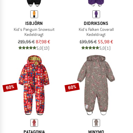
ISBJÖRN
DIDRIKSONS
Kid's Penguin Snowsuit
Kid's Falken Coverall
Kedeldragt
Kedeldragt
219,95 €
87,98 €
139,95 €
55,98 €
5,0
(13)
5,0
(1)
60%
60%
PATAGONIA
MINYMO