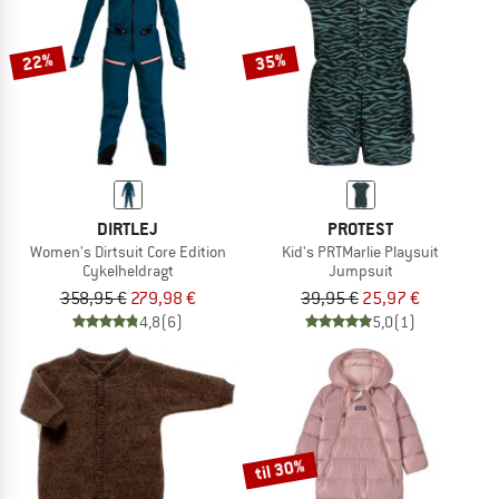
22%
35%
DIRTLEJ
PROTEST
Women's Dirtsuit Core Edition
Kid's PRTMarlie Playsuit
Cykelheldragt
Jumpsuit
358,95 €
279,98 €
39,95 €
25,97 €
4,8
(6)
5,0
(1)
til 30%