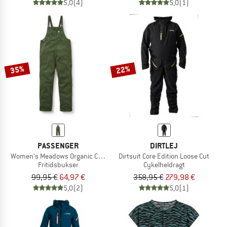
5,0
(4)
5,0
(1)
35%
22%
PASSENGER
DIRTLEJ
Women's Meadows Organic Cotton Corduroy Dungarees
Dirtsuit Core Edition Loose Cut
Fritidsbukser
Cykelheldragt
99,95 €
64,97 €
358,95 €
279,98 €
5,0
(2)
5,0
(1)