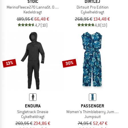
STOIC
DIRTLEJ
MerinoFleece270 LannaSt. One Suit
Dirtsuit Pro Edition
Kedeldragt
Cykelheldragt
189,95 €
66,48 €
268,95 €
134,48 €
4,7
(10)
4,8
(13)
30%
13%
ENDURA
PASSENGER
Singletrack Onesie
Women's Thimbleberry Jumpsuit
Cykelheldragt
Jumpsuit
269,95 €
234,86 €
74,95 €
52,47 €