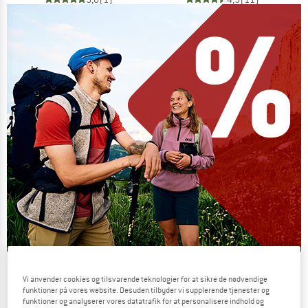
Our summer sale enters its next
Vi anvender cookies og tilsvarende teknologier for at sikre de nødvendige
phase
funktioner på vores website. Desuden tilbyder vi supplerende tjenester og
funktioner og analyserer vores datatrafik for at personalisere indhold og
NOW UP TO 50% OFF