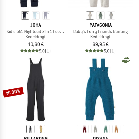
JOHA
PATAGONIA
Kid's 581 Nightsuit 2-In-1 Foot Basic
Baby's Furry Friends Bunting
Kedeldragt
Kedeldragt
40,80 €
89,95 €
5,0
(1)
5,0
(1)
til 30%
BILLABONG
DISANA