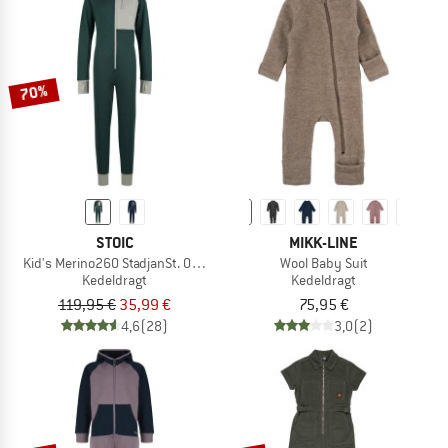
70%
STOIC
MIKK-LINE
Kid's Merino260 StadjanSt. One Suit
Wool Baby Suit
Kedeldragt
Kedeldragt
119,95 €
35,99 €
75,95 €
4,6
(28)
3,0
(2)