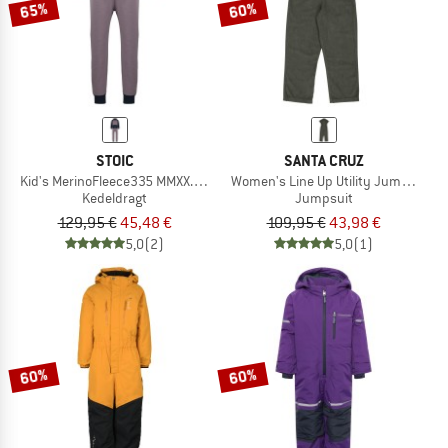
65%
60%
STOIC
SANTA CRUZ
Kid's MerinoFleece335 MMXX.Lulea Overall
Women's Line Up Utility Jumpsuit
Kedeldragt
Jumpsuit
129,95 €
45,48 €
109,95 €
43,98 €
5,0
(2)
5,0
(1)
60%
60%