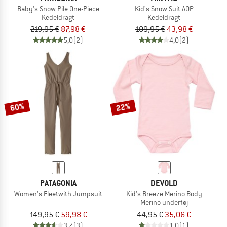
Baby's Snow Pile One-Piece
Kid's Snow Suit AOP
Kedeldragt
Kedeldragt
219,95 €
87,98 €
109,95 €
43,98 €
5,0
(2)
4,0
(2)
60%
22%
PATAGONIA
DEVOLD
Women's Fleetwith Jumpsuit
Kid's Breeze Merino Body
Merino undertøj
149,95 €
59,98 €
44,95 €
35,06 €
3,7
(3)
1,0
(1)