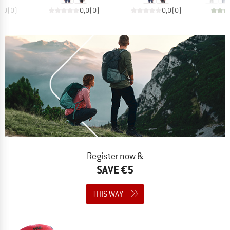
0,0
(
0
)
0,0
(
0
)
0,0
(
0
)
Register now &
SAVE €5
THIS WAY