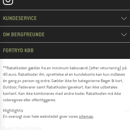
KUNDESERVICE
OM BERGFREUNDE
FORTRYD KØB
**Rabatkoden gælder fra en minimum købsværdi (efter returnering) på
40 euro. Rabatkoder ifm. oprettelse af en kundekonto kan kun indløses
én gang pr. person og ordre. Gælder ikke for kategorierne Bøger & kort,
Outdoor, Fødevarer samt Rabatkoder/gavekort. Kan ikke udbetales
kontant. Kan ikke kombineres med andre koder. Rabatkoden må ikke
videregives eller offentliggøres.
Highlights
En oversigt over hele webstedet giver vores
sitemap
.
BuildID XNAu5629cfyk