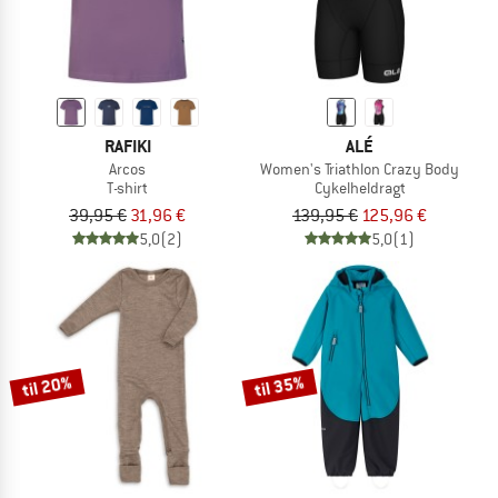
RAFIKI
ALÉ
Arcos
Women's Triathlon Crazy Body
T-shirt
Cykelheldragt
39,95 €
31,96 €
139,95 €
125,96 €
5,0
(2)
5,0
(1)
til 20%
til 35%