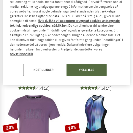
reklamer og stille social media-funktioner til rådighed. Derved får vores social
media-, reklame- og analysepartnere også information om din benyttelse af
vores website, hvoraf nogle befinder sig i tredjelande uden tilstrækkelige
TO THE SALE
garantier for at beskytte dine data. Hvis du klikker på "Vælg alle", giver du dit
samtykke til dette.
Hvis du ikke vil acceptere brugen af cookies undtagen de
teknisk nødvendige cookies, så klik her
. Du kan til enhver tid ændre dine
cookie-indstillinger under "Indstillinger" og udvælge enkelte kategorier. Dit
samtykke er frivilligt og ikke nødvendigt til brugen af denne hjemmeside. Det
kan til enhver tid tilbagekaldes eller gives for første gang under "Indstillinger" i
den nederste del på vores hjemmeside. Du kan finde flere oplysninger,
herunder risikoen for overførsler til tredjelande, om dette i vores
privatlivspolitik
.
DISANA
DISANA
Kid's Zipp-Overall
Kid's Walk-Overall
INDSTILLINGER
VÆLG ALLE
Kedeldragt
Kedeldragt
fra 113,95 €
fra 94,95 €
4,7
(12)
4,6
(14)
20%
10%