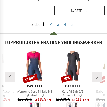
NÆSTE
1
Side:
2
3
4
5
TOPPRODUKTER FRA DINE YNDLINGSMÆRKER
til 30%
til
30%
Rabat
Rabat
Raba
MÆRKE
MÆRKE
CER
CASTELLI
CASTELLI
Artikel
Artikel
Artikel
ace Suit
Women's Core Tri Suit S/S
Core Tri Suit S/S
Baby Ho
ruppe
Produktgruppe
Produktgruppe
Pr
ragt
Cykelheldragt
Cykelheldragt
Ke
is
dsat pris
Pris
Nedsat pris
Pris
Nedsat pris
94,18 €
169,95 €
fra
118,97 €
159,95 €
fra
111,97 €
90,95 