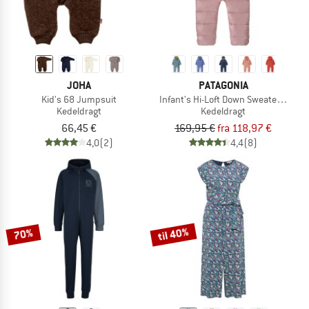
JOHA
PATAGONIA
Kid's 68 Jumpsuit
Infant's Hi-Loft Down Sweater Bunti
Kedeldragt
Kedeldragt
66,45 €
169,95 €
fra 118,97 €
4,0
(2)
4,4
(8)
til 40%
70%