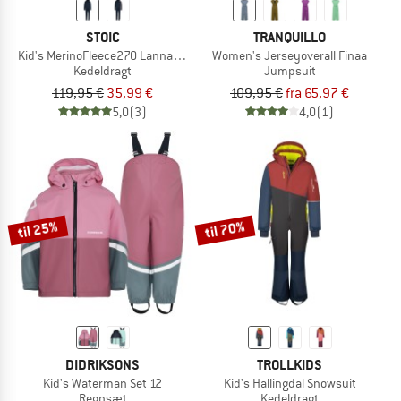
STOIC
TRANQUILLO
Kid's MerinoFleece270 LannaSt. One Suit
Women's Jerseyoverall Finaa
Kedeldragt
Jumpsuit
119,95 €
35,99 €
109,95 €
fra 65,97 €
5,0
(3)
4,0
(1)
til 25%
til 70%
DIDRIKSONS
TROLLKIDS
Kid's Waterman Set 12
Kid's Hallingdal Snowsuit
Regnsæt
Kedeldragt