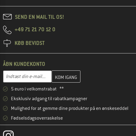
SEND EN MAIL TIL OS!
+49 71 21 70 12 0
KØB BEVIDST
ÅBN KUNDEKONTO
Indtast din e-mailadresse her, og opret i næste trin din kundekon
E-mail-adresse
5 euro i velkomstrabat **
Eksklusiv adgang til rabatkampagner
Mulighed for at gemme dine produkter på en ønskeseddel
Fødselsdagsoverraskelse