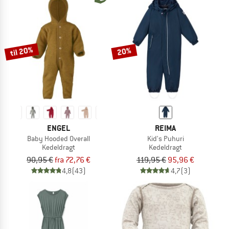
til 20%
20%
ENGEL
REIMA
Baby Hooded Overall
Kid's Puhuri
Kedeldragt
Kedeldragt
90,95 €
fra 72,76 €
119,95 €
95,96 €
4,8
(43)
4,7
(3)