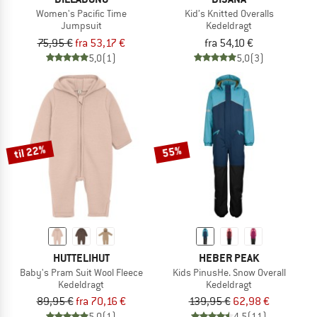
Women's Pacific Time
Kid’s Knitted Overalls
Jumpsuit
Kedeldragt
75,95 €
fra 53,17 €
fra 54,10 €
5,0
(1)
5,0
(3)
til 22%
55%
HUTTELIHUT
HEBER PEAK
Baby's Pram Suit Wool Fleece
Kids PinusHe. Snow Overall
Kedeldragt
Kedeldragt
89,95 €
fra 70,16 €
139,95 €
62,98 €
5,0
(1)
4,5
(11)