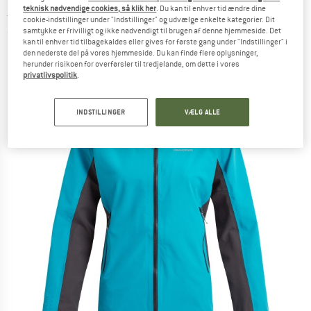
Jacke - Regnjakke
teknisk nødvendige cookies, så klik her
. Du kan til enhver tid ændre dine
cookie-indstillinger under "Indstillinger" og udvælge enkelte kategorier. Dit
samtykke er frivilligt og ikke nødvendigt til brugen af denne hjemmeside. Det
(0)
kan til enhver tid tilbagekaldes eller gives for første gang under "Indstillinger" i
den nederste del på vores hjemmeside. Du kan finde flere oplysninger,
herunder risikoen for overførsler til tredjelande, om dette i vores
privatlivspolitik
.
INDSTILLINGER
VÆLG ALLE