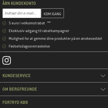
ÅBN KUNDEKONTO
Indtast din e-mailadresse her, og opret i næste trin din kundekon
E-mail-adresse
5 euro i velkomstrabat **
Eksklusiv adgang til rabatkampagner
Mulighed for at gemme dine produkter på en ønskeseddel
Fødselsdagsoverraskelse
KUNDESERVICE
OM BERGFREUNDE
FORTRYD KØB