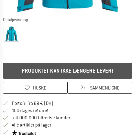
Detaljevisning
PRODUKTET KAN IKKE LÆNGERE LEVERES
HUSKE
SAMMENLIGNE
Find oplysninger om forsendelse her! Åb
Portofri fra 69 € (DK)
Gå til returretten her Åbnes i en infoboks
100 dages returret
> 4.000.000 tilfredse kunder
Alle artikler på lager
Vi er Trustpilot-certificeret - oplysningerne får du