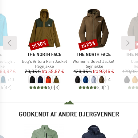
til 30%
til 25%
til
Rabat
Rabat
Raba
KE
MÆRKE
MÆRKE
MÆRK
E
THE NORTH FACE
THE NORTH FACE
THE 
Artikel
Artikel
Arti
ht Jacket
Boy's Antora Rain Jacket
Women's Quest Jacket
Que
tgruppe
Produktgruppe
Produktgruppe
Pr
kke
Regnjakke
Regnjakke
Re
is
dsat pris
Pris
Nedsat pris
Pris
Nedsat pris
83,97 €
79,95 €
fra
55,97 €
129,95 €
fra
97,46 €
129,95
+
10
+
4
,5
(
47
)
5,0
(
3
)
5,0
(
1
)
GODKENDT AF ANDRE BJERGVENNER