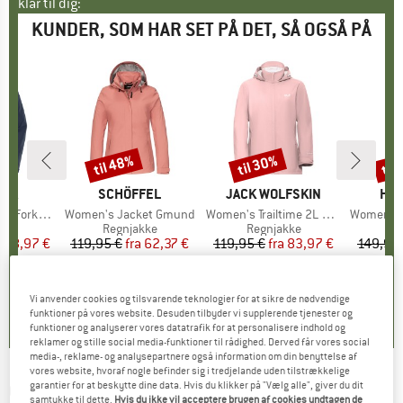
klar til dig:
KUNDER, SOM HAR SET PÅ DET, SÅ OGSÅ PÅ
til 48%
til 30%
til
Rabat
Rabat
Raba
NIA
MÆRKE
SCHÖFFEL
MÆRKE
JACK WOLFSKIN
MÆ
HEB
Rain Jacket
Artikel
Women's Jacket Gmund
Artikel
Women's Trailtime 2L Jacket
Artikel
Women's Jack
tgruppe
kke
Produktgruppe
Regnjakke
Produktgruppe
Regnjakke
Pr
Re
is
dsat pris
188,97 €
119,95 €
fra
Pris
Nedsat pris
62,37 €
119,95 €
fra
Pris
Nedsat pris
83,97 €
149,95
+
3
+
6
+
1
3,5
(
2
)
4,8
(
16
)
0,0
(
0
)
Vi anvender cookies og tilsvarende teknologier for at sikre de nødvendige
funktioner på vores website. Desuden tilbyder vi supplerende tjenester og
funktioner og analyserer vores datatrafik for at personalisere indhold og
reklamer og stille social media-funktioner til rådighed. Derved får vores social
media-, reklame- og analysepartnere også information om din benyttelse af
vores website, hvoraf nogle befinder sig i tredjelande uden tilstrækkelige
garantier for at beskytte dine data. Hvis du klikker på "Vælg alle", giver du dit
CRAGHOPPERS
-
Women's Dynamic Pro II
samtykke til dette.
Hvis du ikke vil acceptere brugen af cookies undtagen de