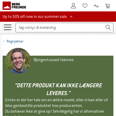
Til kundekontoen
Til 
Til huskesedlen.
Til produk
Up to 50% off now in our summer sale
Up to 50% off now in our summer sale »
Regnjakker
Bjergentusiast Hannes
"DETTE PRODUKT KAN IKKE LÆNGERE
LEVERES."
Enten er der her tale om en ældre model, eller vi kan eller vil
ikke genbestille produktet hos producenten.
Du behøver ikke at give op! Selvfølgelig har vi alternativer