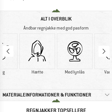
ALT I OVERBLIK
Åndbar regnjakke med god pasform
0 g
Hætte
Med lynlås
Van
MATERIALEINFORMATIONER & FUNKTIONER
REGNJAKKER TOPSELLERE