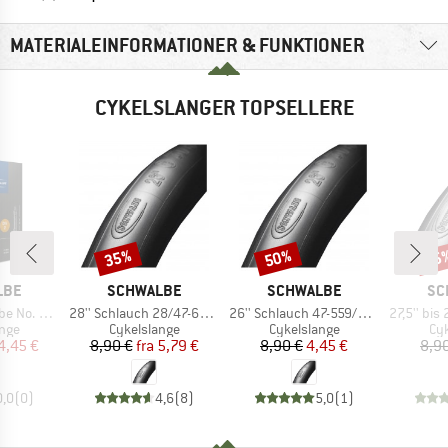
MATERIALEINFORMATIONER & FUNKTIONER
CYKELSLANGER TOPSELLERE
35%
50%
35
Rabat
Rabat
Raba
MÆRKE
MÆRKE
MÆ
LBE
SCHWALBE
SCHWALBE
SC
Artikel
Artikel
Artikel
2/47-288/305
28'' Schlauch 28/47-622/635 SV 17
26'' Schlauch 47-559/32-597 AV 12
27,5'' bis 29'' Sch
gruppe
Produktgruppe
Produktgruppe
Pr
ange
Cykelslange
Cykelslange
Cyk
is
dsat pris
Pris
Nedsat pris
Pris
Nedsat pris
4,45 €
8,90 €
fra
5,79 €
8,90 €
4,45 €
8,9
0,0
(
0
)
4,6
(
8
)
5,0
(
1
)