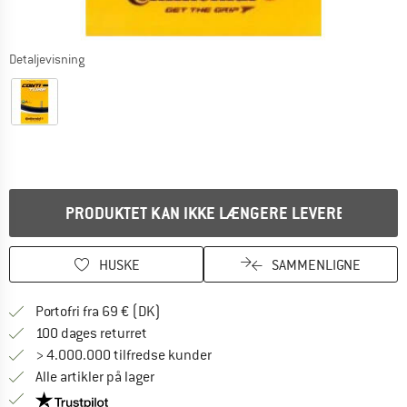
Detaljevisning
PRODUKTET KAN IKKE LÆNGERE LEVERES
HUSKE
SAMMENLIGNE
Find oplysninger om forsendelse her! Åb
Portofri fra 69 € (DK)
Gå til returretten her Åbnes i en infoboks
100 dages returret
> 4.000.000 tilfredse kunder
Alle artikler på lager
Vi er Trustpilot-certificeret - oplysningerne får du