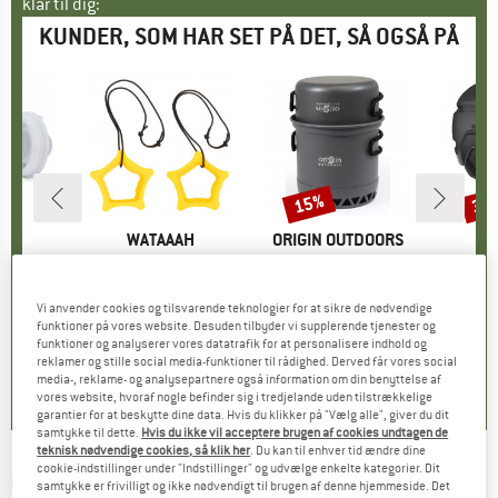
klar til dig:
KUNDER, SOM HAR SET PÅ DET, SÅ OGSÅ PÅ
15%
35
Rabat
Raba
E
PUS
MÆRKE
WATAAAH
MÆRKE
ORIGIN OUTDOORS
ttle Adapter
Artikel
Ronin Travellight Double
Artikel
Biwak Topfset Radiator
Artikel
Helmet 
is
dsat pris
,32 €
Produktgruppe
Træningsgreb
Produktgruppe
Gryde
P
S
80,70 €
Pris
39,95 €
Pris
Nedsat pris
33,96 €
169,9
Vi anvender cookies og tilsvarende teknologier for at sikre de nødvendige
funktioner på vores website. Desuden tilbyder vi supplerende tjenester og
4,0
(
1
)
funktioner og analyserer vores datatrafik for at personalisere indhold og
0,0
(
0
)
0,0
(
0
)
reklamer og stille social media-funktioner til rådighed. Derved får vores social
media-, reklame- og analysepartnere også information om din benyttelse af
vores website, hvoraf nogle befinder sig i tredjelande uden tilstrækkelige
garantier for at beskytte dine data. Hvis du klikker på "Vælg alle", giver du dit
samtykke til dette.
Hvis du ikke vil acceptere brugen af cookies undtagen de
teknisk nødvendige cookies, så klik her
. Du kan til enhver tid ændre dine
cookie-indstillinger under "Indstillinger" og udvælge enkelte kategorier. Dit
CONTINENTAL
-
Schlauch MTB 27,5'' (AV40) -
samtykke er frivilligt og ikke nødvendigt til brugen af denne hjemmeside. Det