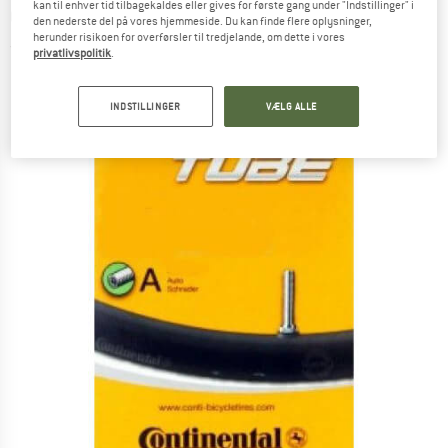
kan til enhver tid tilbagekaldes eller gives for første gang under "Indstillinger" i
Cykelslange
den nederste del på vores hjemmeside. Du kan finde flere oplysninger,
herunder risikoen for overførsler til tredjelande, om dette i vores
(0)
privatlivspolitik
.
INDSTILLINGER
VÆLG ALLE