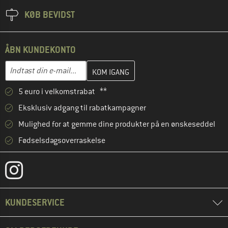
KØB BEVIDST
ÅBN KUNDEKONTO
Indtast din e-mailadresse her, og opret i næste trin din kundekon
E-mail-adresse
5 euro i velkomstrabat **
Eksklusiv adgang til rabatkampagner
Mulighed for at gemme dine produkter på en ønskeseddel
Fødselsdagsoverraskelse
KUNDESERVICE