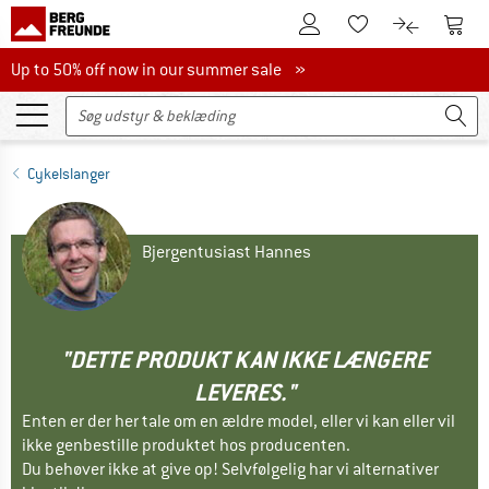
Til kundekontoen
Til 
Til huskesedlen.
Til produk
Up to 50% off now in our summer sale
Up to 50% off now in our summer sale »
Cykelslanger
Bjergentusiast Hannes
"DETTE PRODUKT KAN IKKE LÆNGERE
LEVERES."
Enten er der her tale om en ældre model, eller vi kan eller vil
ikke genbestille produktet hos producenten.
Du behøver ikke at give op! Selvfølgelig har vi alternativer