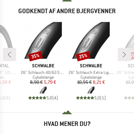
GODKENDT AF ANDRE BJERGVENNER
35%
25%
35
Rabat
Rabat
Raba
MÆRKE
MÆRKE
MÆ
NTAL
SCHWALBE
SCHWALBE
SC
Artikel
Artikel
Artikel
22) Foldable
26'' Schlauch 40/62-559 SV 13
26'' Schlauch Extra Light 40/60-559 AV 14
26'' Schlauch Extr
tgruppe
Produktgruppe
Produktgruppe
Pr
æk
Cykelslange
Cykelslange
Cyk
is
dsat pris
Pris
Nedsat pris
Pris
Nedsat pris
4,98 €
8,90 €
5,79 €
10,95 €
8,21 €
10,9
5,0
(
9
)
5,0
(
4
)
5,0
(
1
)
HVAD MENER DU?